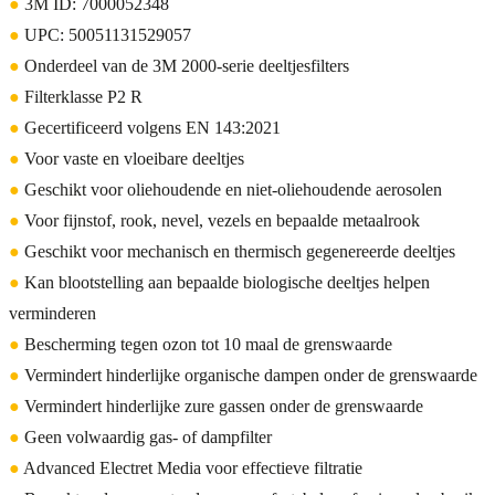
●
3M ID: 7000052348
●
UPC: 50051131529057
●
Onderdeel van de 3M 2000-serie deeltjesfilters
●
Filterklasse P2 R
●
Gecertificeerd volgens EN 143:2021
●
Voor vaste en vloeibare deeltjes
●
Geschikt voor oliehoudende en niet-oliehoudende aerosolen
●
Voor fijnstof, rook, nevel, vezels en bepaalde metaalrook
●
Geschikt voor mechanisch en thermisch gegenereerde deeltjes
●
Kan blootstelling aan bepaalde biologische deeltjes helpen
verminderen
●
Bescherming tegen ozon tot 10 maal de grenswaarde
●
Vermindert hinderlijke organische dampen onder de grenswaarde
●
Vermindert hinderlijke zure gassen onder de grenswaarde
●
Geen volwaardig gas- of dampfilter
●
Advanced Electret Media voor effectieve filtratie