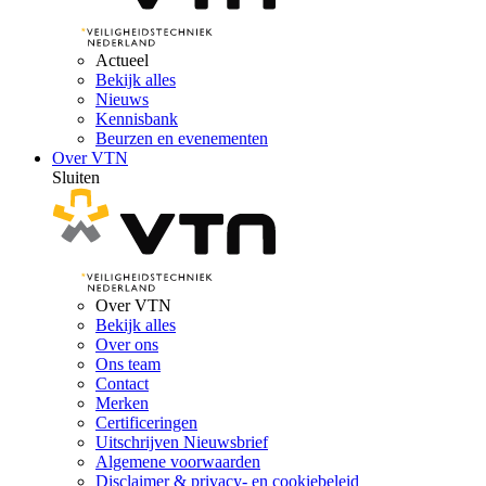
Actueel
Bekijk alles
Nieuws
Kennisbank
Beurzen en evenementen
Over VTN
Sluiten
Over VTN
Bekijk alles
Over ons
Ons team
Contact
Merken
Certificeringen
Uitschrijven Nieuwsbrief
Algemene voorwaarden
Disclaimer & privacy- en cookiebeleid