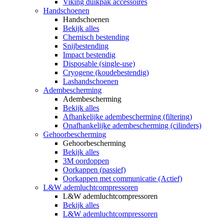
Viking duikpak accessoires
Handschoenen
Handschoenen
Bekijk alles
Chemisch bestending
Snijbestending
Impact bestendig
Disposable (single-use)
Cryogene (koudebestendig)
Lashandschoenen
Adembescherming
Adembescherming
Bekijk alles
Afhankelijke adembescherming (filtering)
Onafhankelijke adembescherming (cilinders)
Gehoorbescherming
Gehoorbescherming
Bekijk alles
3M oordoppen
Oorkappen (passief)
Oorkappen met communicatie (Actief)
L&W ademluchtcompressoren
L&W ademluchtcompressoren
Bekijk alles
L&W ademluchtcompressoren