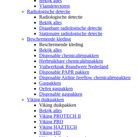
Bekijk alles
Vlamdetectoren
Radiologische detectie
Radiologische detectie
Bekijk alles
Draagbare radiologische detectie
Stationaire radiologische detectie
Beschermende kleding
Beschermende kleding
Bekijk alles
Disposable chemicaliënpakken
Herbruikbare chemicaliënpakken
Vuilwerkpak Brandweer Nederland
Disposable PAPR pakken
Disposable Airline freeflow chemicaliënpakken
Gaspakken
Oefen gaspakken
Disposable gaspakken
Viking duikpakken
Viking duikpakken
Bekijk alles
Viking PROTECH II
Viking PRO
Viking HAZTECH
Viking HD