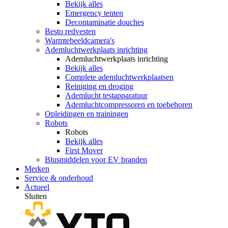
Bekijk alles
Emergency tenten
Decontaminatie douches
Besto redvesten
Warmtebeeldcamera's
Ademluchtwerkplaats inrichting
Ademluchtwerkplaats inrichting
Bekijk alles
Complete ademluchtwerkplaatsen
Reiniging en droging
Ademlucht testapparatuur
Ademluchtcompressoren en toebehoren
Opleidingen en trainingen
Robots
Robots
Bekijk alles
First Mover
Blusmiddelen voor EV branden
Merken
Service & onderhoud
Actueel
Sluiten