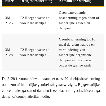
Filter
Deeltjesbescherming
Aanvullende werking
Geen aanvullende
3M
P2 R tegen vaste en
bescherming tegen ozon of
2125
vloeibare deeltjes
hinderlijke gassen en
dampen.
Ozonbescherming tot 10
maal de grenswaarde en
3M
P2 R tegen vaste en
vermindering van
2128
vloeibare deeltjes
hinderlijke organische
dampen en zure gassen
onder de grenswaarde.
De 2128 is vooral relevant wanneer naast P2-deeltjesbescherming
ook ozon of hinderlijke geurbelasting aanwezig is. Bij gevaarlijke
concentraties gassen of dampen is een daarvoor geclassificeerd gas-,
damp- of combinatiefilter nodig.