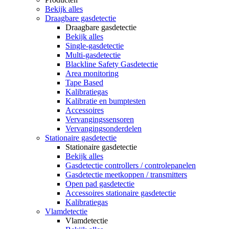
Bekijk alles
Draagbare gasdetectie
Draagbare gasdetectie
Bekijk alles
Single-gasdetectie
Multi-gasdetectie
Blackline Safety Gasdetectie
Area monitoring
Tape Based
Kalibratiegas
Kalibratie en bumptesten
Accessoires
Vervangingssensoren
Vervangingsonderdelen
Stationaire gasdetectie
Stationaire gasdetectie
Bekijk alles
Gasdetectie controllers / controlepanelen
Gasdetectie meetkoppen / transmitters
Open pad gasdetectie
Accessoires stationaire gasdetectie
Kalibratiegas
Vlamdetectie
Vlamdetectie