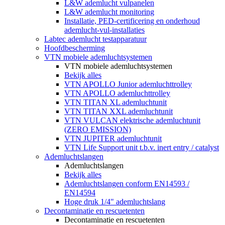
L&W ademlucht vulpanelen
L&W ademlucht monitoring
Installatie, PED-certificering en onderhoud
ademlucht-vul-installaties
Labtec ademlucht testapparatuur
Hoofdbescherming
VTN mobiele ademluchtsystemen
VTN mobiele ademluchtsystemen
Bekijk alles
VTN APOLLO Junior ademluchttrolley
VTN APOLLO ademluchttrolley
VTN TITAN XL ademluchtunit
VTN TITAN XXL ademluchtunit
VTN VULCAN elektrische ademluchtunit
(ZERO EMISSION)
VTN JUPITER ademluchtunit
VTN Life Support unit t.b.v. inert entry / catalyst
Ademluchtslangen
Ademluchtslangen
Bekijk alles
Ademluchtslangen conform EN14593 /
EN14594
Hoge druk 1/4" ademluchtslang
Decontaminatie en rescuetenten
Decontaminatie en rescuetenten