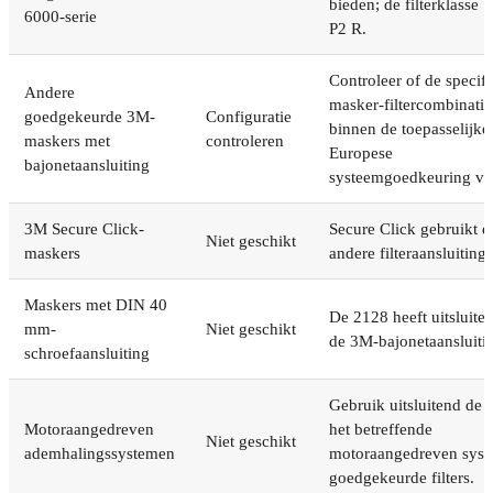
bieden; de filterklasse bl
6000-serie
P2 R.
Controleer of de specif
Andere
masker-filtercombinatie
goedgekeurde 3M-
Configuratie
binnen de toepasselijke
maskers met
controleren
Europese
bajonetaansluiting
systeemgoedkeuring val
3M Secure Click-
Secure Click gebruikt e
Niet geschikt
maskers
andere filteraansluiting.
Maskers met DIN 40
De 2128 heeft uitsluite
mm-
Niet geschikt
de 3M-bajonetaansluiti
schroefaansluiting
Gebruik uitsluitend de 
Motoraangedreven
het betreffende
Niet geschikt
ademhalingssystemen
motoraangedreven sys
goedgekeurde filters.