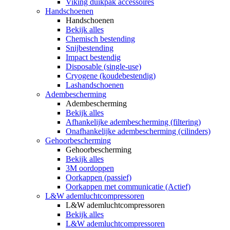
Viking duikpak accessoires
Handschoenen
Handschoenen
Bekijk alles
Chemisch bestending
Snijbestending
Impact bestendig
Disposable (single-use)
Cryogene (koudebestendig)
Lashandschoenen
Adembescherming
Adembescherming
Bekijk alles
Afhankelijke adembescherming (filtering)
Onafhankelijke adembescherming (cilinders)
Gehoorbescherming
Gehoorbescherming
Bekijk alles
3M oordoppen
Oorkappen (passief)
Oorkappen met communicatie (Actief)
L&W ademluchtcompressoren
L&W ademluchtcompressoren
Bekijk alles
L&W ademluchtcompressoren