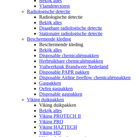
Bekijk alles
Vlamdetectoren
Radiologische detectie
Radiologische detectie
Bekijk alles
Draagbare radiologische detectie
Stationaire radiologische detectie
Beschermende kleding
Beschermende kleding
Bekijk alles
Disposable chemicaliënpakken
Herbruikbare chemicaliënpakken
Vuilwerkpak Brandweer Nederland
Disposable PAPR pakken
Disposable Airline freeflow chemicaliënpakken
Gaspakken
Oefen gaspakken
Disposable gaspakken
Viking duikpakken
Viking duikpakken
Bekijk alles
Viking PROTECH II
Viking PRO
Viking HAZTECH
Viking HD