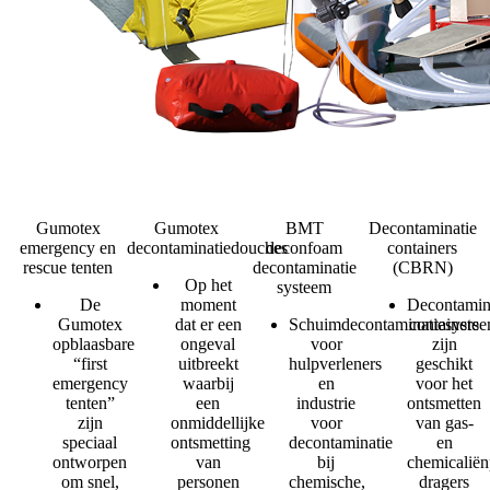
Gumotex
Gumotex
BMT
Decontaminatie
emergency en
decontaminatiedouches
deconfoam
containers
rescue tenten
decontaminatie
(CBRN)
Op het
systeem
De
moment
Decontamin
Gumotex
dat er een
Schuimdecontaminatiesyste
containers
opblaasbare
ongeval
voor
zijn
“first
uitbreekt
hulpverleners
geschikt
emergency
waarbij
en
voor het
tenten”
een
industrie
ontsmetten
zijn
onmiddellijke
voor
van gas-
speciaal
ontsmetting
decontaminatie
en
ontworpen
van
bij
chemicalië
om snel,
personen
chemische,
dragers