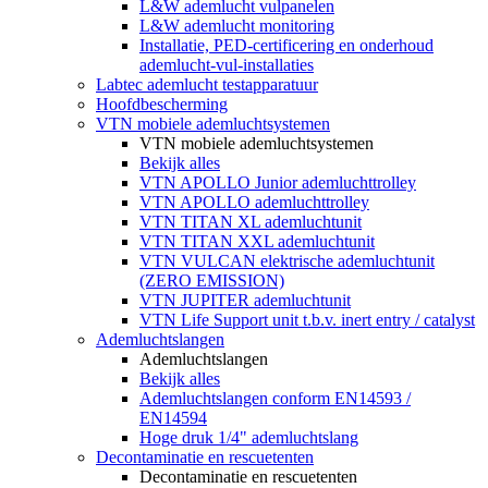
L&W ademlucht vulpanelen
L&W ademlucht monitoring
Installatie, PED-certificering en onderhoud
ademlucht-vul-installaties
Labtec ademlucht testapparatuur
Hoofdbescherming
VTN mobiele ademluchtsystemen
VTN mobiele ademluchtsystemen
Bekijk alles
VTN APOLLO Junior ademluchttrolley
VTN APOLLO ademluchttrolley
VTN TITAN XL ademluchtunit
VTN TITAN XXL ademluchtunit
VTN VULCAN elektrische ademluchtunit
(ZERO EMISSION)
VTN JUPITER ademluchtunit
VTN Life Support unit t.b.v. inert entry / catalyst
Ademluchtslangen
Ademluchtslangen
Bekijk alles
Ademluchtslangen conform EN14593 /
EN14594
Hoge druk 1/4" ademluchtslang
Decontaminatie en rescuetenten
Decontaminatie en rescuetenten