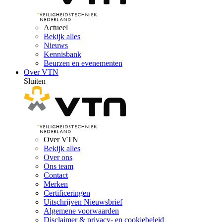
Actueel
Bekijk alles
Nieuws
Kennisbank
Beurzen en evenementen
Over VTN
Sluiten
Over VTN
Bekijk alles
Over ons
Ons team
Contact
Merken
Certificeringen
Uitschrijven Nieuwsbrief
Algemene voorwaarden
Disclaimer & privacy- en cookiebeleid