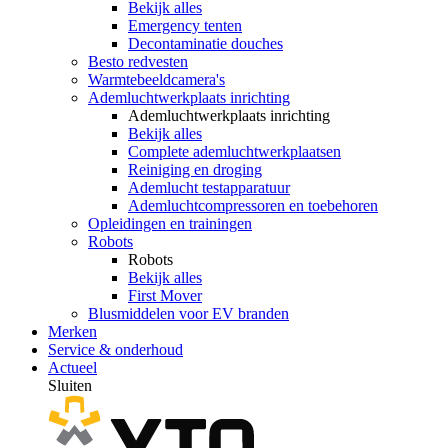
Bekijk alles
Emergency tenten
Decontaminatie douches
Besto redvesten
Warmtebeeldcamera's
Ademluchtwerkplaats inrichting
Ademluchtwerkplaats inrichting
Bekijk alles
Complete ademluchtwerkplaatsen
Reiniging en droging
Ademlucht testapparatuur
Ademluchtcompressoren en toebehoren
Opleidingen en trainingen
Robots
Robots
Bekijk alles
First Mover
Blusmiddelen voor EV branden
Merken
Service & onderhoud
Actueel
Sluiten