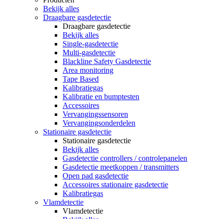
Bekijk alles
Draagbare gasdetectie
Draagbare gasdetectie
Bekijk alles
Single-gasdetectie
Multi-gasdetectie
Blackline Safety Gasdetectie
Area monitoring
Tape Based
Kalibratiegas
Kalibratie en bumptesten
Accessoires
Vervangingssensoren
Vervangingsonderdelen
Stationaire gasdetectie
Stationaire gasdetectie
Bekijk alles
Gasdetectie controllers / controlepanelen
Gasdetectie meetkoppen / transmitters
Open pad gasdetectie
Accessoires stationaire gasdetectie
Kalibratiegas
Vlamdetectie
Vlamdetectie