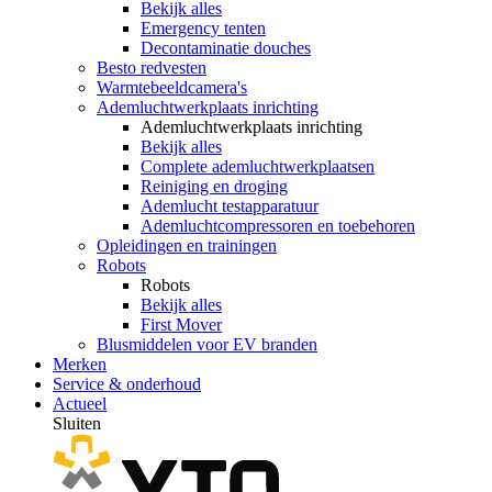
Bekijk alles
Emergency tenten
Decontaminatie douches
Besto redvesten
Warmtebeeldcamera's
Ademluchtwerkplaats inrichting
Ademluchtwerkplaats inrichting
Bekijk alles
Complete ademluchtwerkplaatsen
Reiniging en droging
Ademlucht testapparatuur
Ademluchtcompressoren en toebehoren
Opleidingen en trainingen
Robots
Robots
Bekijk alles
First Mover
Blusmiddelen voor EV branden
Merken
Service & onderhoud
Actueel
Sluiten