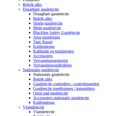
Bekijk alles
Draagbare gasdetectie
Draagbare gasdetectie
Bekijk alles
Single-gasdetectie
Multi-gasdetectie
Blackline Safety Gasdetectie
Area monitoring
Tape Based
Kalibratiegas
Kalibratie en bumptesten
Accessoires
Vervangingssensoren
Vervangingsonderdelen
Stationaire gasdetectie
Stationaire gasdetectie
Bekijk alles
Gasdetectie controllers / controlepanelen
Gasdetectie meetkoppen / transmitters
Open pad gasdetectie
Accessoires stationaire gasdetectie
Kalibratiegas
Vlamdetectie
Vlamdetectie