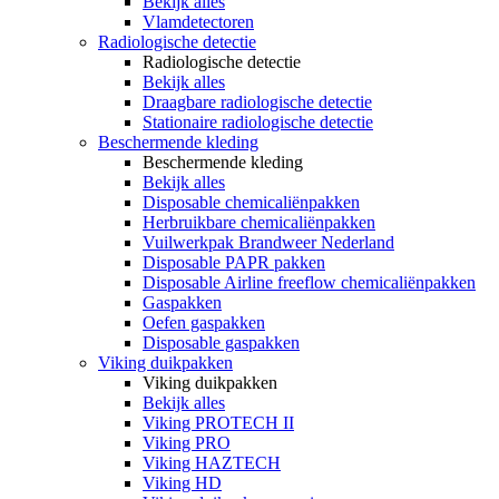
Bekijk alles
Vlamdetectoren
Radiologische detectie
Radiologische detectie
Bekijk alles
Draagbare radiologische detectie
Stationaire radiologische detectie
Beschermende kleding
Beschermende kleding
Bekijk alles
Disposable chemicaliënpakken
Herbruikbare chemicaliënpakken
Vuilwerkpak Brandweer Nederland
Disposable PAPR pakken
Disposable Airline freeflow chemicaliënpakken
Gaspakken
Oefen gaspakken
Disposable gaspakken
Viking duikpakken
Viking duikpakken
Bekijk alles
Viking PROTECH II
Viking PRO
Viking HAZTECH
Viking HD