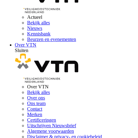
Actueel
Bekijk alles
Nieuws
Kennisbank
Beurzen en evenementen
Over VTN
Sluiten
Over VTN
Bekijk alles
Over ons
Ons team
Contact
Merken
Certificeringen
Uitschrijven Nieuwsbrief
Algemene voorwaarden
Disclaimer & privacy- en cookiebeleid