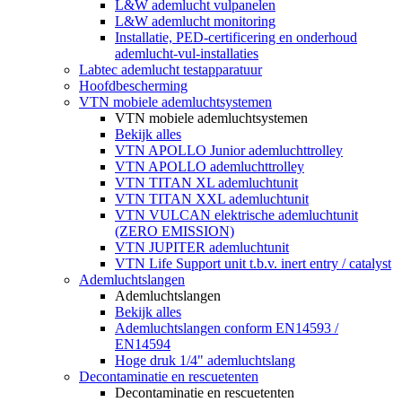
L&W ademlucht vulpanelen
L&W ademlucht monitoring
Installatie, PED-certificering en onderhoud
ademlucht-vul-installaties
Labtec ademlucht testapparatuur
Hoofdbescherming
VTN mobiele ademluchtsystemen
VTN mobiele ademluchtsystemen
Bekijk alles
VTN APOLLO Junior ademluchttrolley
VTN APOLLO ademluchttrolley
VTN TITAN XL ademluchtunit
VTN TITAN XXL ademluchtunit
VTN VULCAN elektrische ademluchtunit
(ZERO EMISSION)
VTN JUPITER ademluchtunit
VTN Life Support unit t.b.v. inert entry / catalyst
Ademluchtslangen
Ademluchtslangen
Bekijk alles
Ademluchtslangen conform EN14593 /
EN14594
Hoge druk 1/4" ademluchtslang
Decontaminatie en rescuetenten
Decontaminatie en rescuetenten