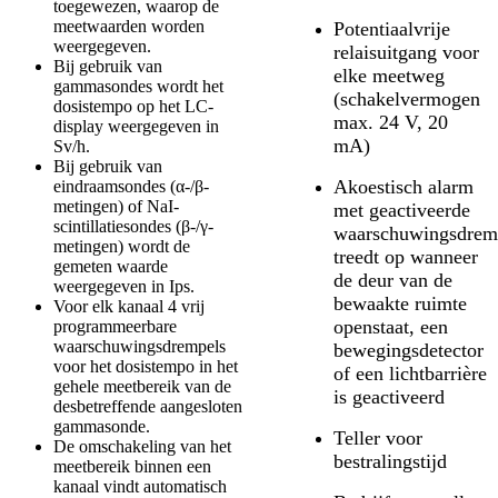
toegewezen, waarop de
meetwaarden worden
Potentiaalvrije
weergegeven.
relaisuitgang voor
Bij gebruik van
elke meetweg
gammasondes wordt het
(schakelvermogen
dosistempo op het LC-
max. 24 V, 20
display weergegeven in
mA)
Sv/h.
Bij gebruik van
Akoestisch alarm
eindraamsondes (α-/β-
metingen) of NaI-
met geactiveerde
scintillatiesondes (β-/γ-
waarschuwingsdrem
metingen) wordt de
treedt op wanneer
gemeten waarde
de deur van de
weergegeven in Ips.
bewaakte ruimte
Voor elk kanaal 4 vrij
openstaat, een
programmeerbare
waarschuwingsdrempels
bewegingsdetector
voor het dosistempo in het
of een lichtbarrière
gehele meetbereik van de
is geactiveerd
desbetreffende aangesloten
gammasonde.
Teller voor
De omschakeling van het
bestralingstijd
meetbereik binnen een
kanaal vindt automatisch