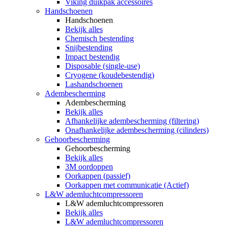
Viking duikpak accessoires
Handschoenen
Handschoenen
Bekijk alles
Chemisch bestending
Snijbestending
Impact bestendig
Disposable (single-use)
Cryogene (koudebestendig)
Lashandschoenen
Adembescherming
Adembescherming
Bekijk alles
Afhankelijke adembescherming (filtering)
Onafhankelijke adembescherming (cilinders)
Gehoorbescherming
Gehoorbescherming
Bekijk alles
3M oordoppen
Oorkappen (passief)
Oorkappen met communicatie (Actief)
L&W ademluchtcompressoren
L&W ademluchtcompressoren
Bekijk alles
L&W ademluchtcompressoren