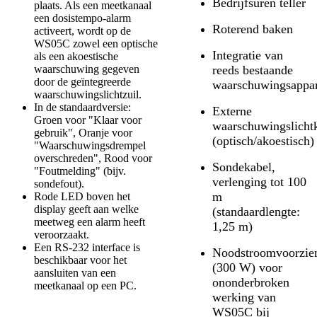
Bedrijfsuren teller
plaats. Als een meetkanaal
een dosistempo-alarm
Roterend baken
activeert, wordt op de
WS05C zowel een optische
Integratie van
als een akoestische
waarschuwing gegeven
reeds bestaande
door de geïntegreerde
waarschuwingsappa
waarschuwingslichtzuil.
In de standaardversie:
Externe
Groen voor "Klaar voor
waarschuwingslich
gebruik", Oranje voor
(optisch/akoestisch)
"Waarschuwingsdrempel
overschreden", Rood voor
Sondekabel,
"Foutmelding" (bijv.
verlenging tot 100
sondefout).
m
Rode LED boven het
display geeft aan welke
(standaardlengte:
meetweg een alarm heeft
1,25 m)
veroorzaakt.
Een RS-232 interface is
Noodstroomvoorzie
beschikbaar voor het
(300 W) voor
aansluiten van een
ononderbroken
meetkanaal op een PC.
werking van
WS05C bij