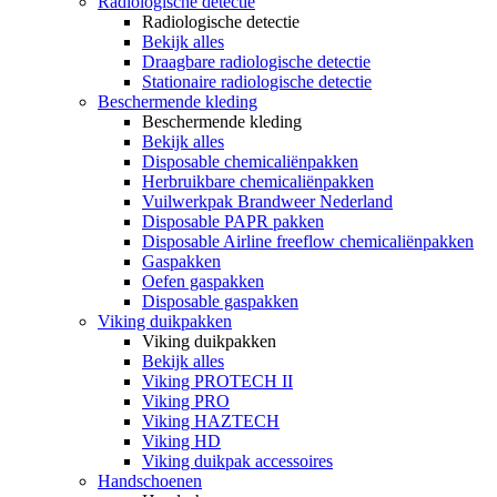
Radiologische detectie
Radiologische detectie
Bekijk alles
Draagbare radiologische detectie
Stationaire radiologische detectie
Beschermende kleding
Beschermende kleding
Bekijk alles
Disposable chemicaliënpakken
Herbruikbare chemicaliënpakken
Vuilwerkpak Brandweer Nederland
Disposable PAPR pakken
Disposable Airline freeflow chemicaliënpakken
Gaspakken
Oefen gaspakken
Disposable gaspakken
Viking duikpakken
Viking duikpakken
Bekijk alles
Viking PROTECH II
Viking PRO
Viking HAZTECH
Viking HD
Viking duikpak accessoires
Handschoenen