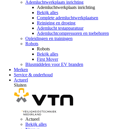
Ademluchtwerkplaats inrichting
Ademluchtwerkplaats inrichting
Bekijk alles
Complete ademluchtwerkplaatsen
Reiniging en droging
Ademlucht testapparatuur
Ademluchtcompressoren en toebehoren
Opleidingen en trainingen
Robots
Robots
Bekijk alles
First Mover
Blusmiddelen voor EV branden
Merken
Service & onderhoud
Actueel
Sluiten
Actueel
Bekijk alles