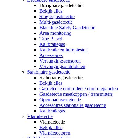
Draagbare gasdetectie
Bekijk alles
Single-gasdetectie
Multi-gasdetectie
Blackline Safety Gasdetectie
Area monitoring
Tape Based
Kalibratiegas
Kalibratie en bumptesten
Accessoires
Vervangingssensoren
Vervangingsonderdelen
Stationaire gasdetectie
Stationaire gasdetectie
Bekijk alles
Gasdetectie controllers / controlepanelen
Gasdetectie meetkoppen / transmitters
Open pad gasdetectie
Accessoires stationaire gasdetectie
Kalibratiegas
Vlamdetectie
Vlamdetectie
Bekijk alles
Vlamdetectoren