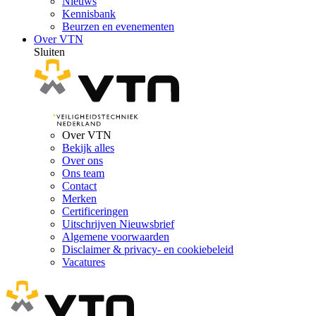
Nieuws
Kennisbank
Beurzen en evenementen
Over VTN
Sluiten
Over VTN
Bekijk alles
Over ons
Ons team
Contact
Merken
Certificeringen
Uitschrijven Nieuwsbrief
Algemene voorwaarden
Disclaimer & privacy- en cookiebeleid
Vacatures