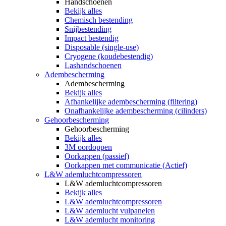
Handschoenen
Bekijk alles
Chemisch bestending
Snijbestending
Impact bestendig
Disposable (single-use)
Cryogene (koudebestendig)
Lashandschoenen
Adembescherming
Adembescherming
Bekijk alles
Afhankelijke adembescherming (filtering)
Onafhankelijke adembescherming (cilinders)
Gehoorbescherming
Gehoorbescherming
Bekijk alles
3M oordoppen
Oorkappen (passief)
Oorkappen met communicatie (Actief)
L&W ademluchtcompressoren
L&W ademluchtcompressoren
Bekijk alles
L&W ademluchtcompressoren
L&W ademlucht vulpanelen
L&W ademlucht monitoring