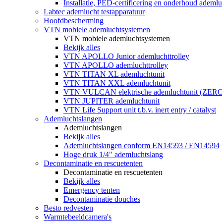
Installatie, PED-certificering en onderhoud ademluc
Labtec ademlucht testapparatuur
Hoofdbescherming
VTN mobiele ademluchtsystemen
VTN mobiele ademluchtsystemen
Bekijk alles
VTN APOLLO Junior ademluchttrolley
VTN APOLLO ademluchttrolley
VTN TITAN XL ademluchtunit
VTN TITAN XXL ademluchtunit
VTN VULCAN elektrische ademluchtunit (ZE
VTN JUPITER ademluchtunit
VTN Life Support unit t.b.v. inert entry / catalyst
Ademluchtslangen
Ademluchtslangen
Bekijk alles
Ademluchtslangen conform EN14593 / EN14594
Hoge druk 1/4" ademluchtslang
Decontaminatie en rescuetenten
Decontaminatie en rescuetenten
Bekijk alles
Emergency tenten
Decontaminatie douches
Besto redvesten
Warmtebeeldcamera's