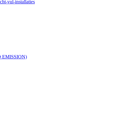
ht-vul-installaties
RO EMISSION)