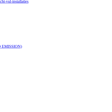
ht-vul-installaties
RO EMISSION)