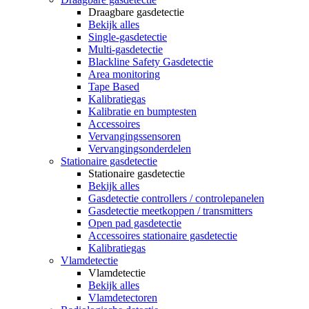
Draagbare gasdetectie
Bekijk alles
Single-gasdetectie
Multi-gasdetectie
Blackline Safety Gasdetectie
Area monitoring
Tape Based
Kalibratiegas
Kalibratie en bumptesten
Accessoires
Vervangingssensoren
Vervangingsonderdelen
Stationaire gasdetectie
Stationaire gasdetectie
Bekijk alles
Gasdetectie controllers / controlepanelen
Gasdetectie meetkoppen / transmitters
Open pad gasdetectie
Accessoires stationaire gasdetectie
Kalibratiegas
Vlamdetectie
Vlamdetectie
Bekijk alles
Vlamdetectoren