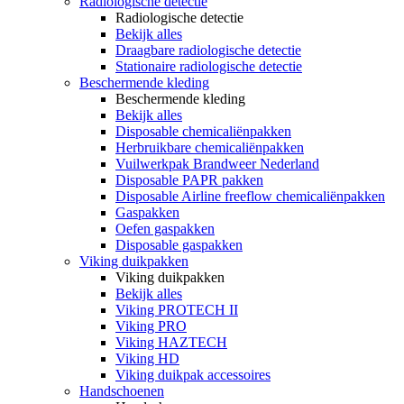
Radiologische detectie
Radiologische detectie
Bekijk alles
Draagbare radiologische detectie
Stationaire radiologische detectie
Beschermende kleding
Beschermende kleding
Bekijk alles
Disposable chemicaliënpakken
Herbruikbare chemicaliënpakken
Vuilwerkpak Brandweer Nederland
Disposable PAPR pakken
Disposable Airline freeflow chemicaliënpakken
Gaspakken
Oefen gaspakken
Disposable gaspakken
Viking duikpakken
Viking duikpakken
Bekijk alles
Viking PROTECH II
Viking PRO
Viking HAZTECH
Viking HD
Viking duikpak accessoires
Handschoenen