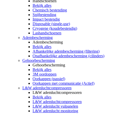
Handschoenen
Bekijk alles
Chemisch bestending
Snijbestending
Impact bestendig
Disposable (single-use)
Cryogene (koudebestendig)
Lashandschoenen
Adembescherming
Adembescherming
Bekijk alles
Afhankelijke adembescherming (filtering)
Onafhankelijke adembescherming (cilinders)
Gehoorbescherming
Gehoorbescherming
Bekijk alles
3M oordoppen
Oorkappen (passief)
Oorkappen met communicatie (Actief)
L&W ademluchtcompressoren
L&W ademluchtcompressoren
Bekijk alles
L&W ademluchtcompressoren
L&W ademlucht vulpanelen
L&W ademlucht monitoring