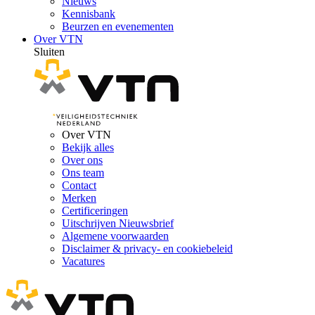
Nieuws
Kennisbank
Beurzen en evenementen
Over VTN
Sluiten
Over VTN
Bekijk alles
Over ons
Ons team
Contact
Merken
Certificeringen
Uitschrijven Nieuwsbrief
Algemene voorwaarden
Disclaimer & privacy- en cookiebeleid
Vacatures