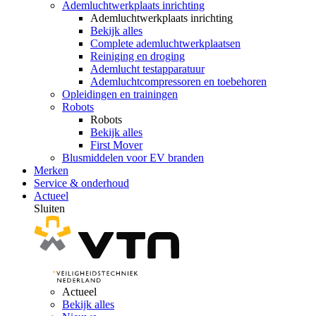
Ademluchtwerkplaats inrichting
Ademluchtwerkplaats inrichting
Bekijk alles
Complete ademluchtwerkplaatsen
Reiniging en droging
Ademlucht testapparatuur
Ademluchtcompressoren en toebehoren
Opleidingen en trainingen
Robots
Robots
Bekijk alles
First Mover
Blusmiddelen voor EV branden
Merken
Service & onderhoud
Actueel
Sluiten
Actueel
Bekijk alles