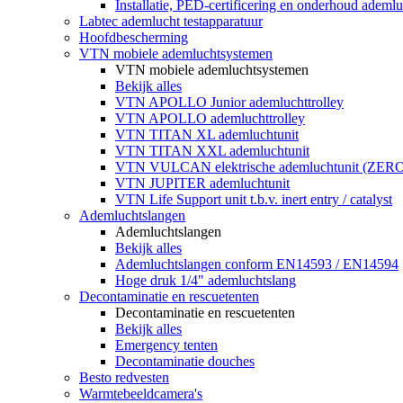
Installatie, PED-certificering en onderhoud ademluc
Labtec ademlucht testapparatuur
Hoofdbescherming
VTN mobiele ademluchtsystemen
VTN mobiele ademluchtsystemen
Bekijk alles
VTN APOLLO Junior ademluchttrolley
VTN APOLLO ademluchttrolley
VTN TITAN XL ademluchtunit
VTN TITAN XXL ademluchtunit
VTN VULCAN elektrische ademluchtunit (ZE
VTN JUPITER ademluchtunit
VTN Life Support unit t.b.v. inert entry / catalyst
Ademluchtslangen
Ademluchtslangen
Bekijk alles
Ademluchtslangen conform EN14593 / EN14594
Hoge druk 1/4" ademluchtslang
Decontaminatie en rescuetenten
Decontaminatie en rescuetenten
Bekijk alles
Emergency tenten
Decontaminatie douches
Besto redvesten
Warmtebeeldcamera's