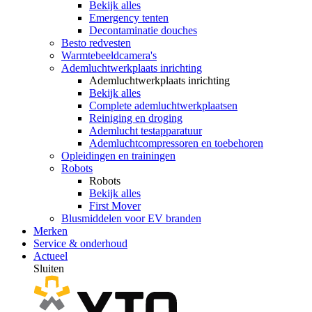
Bekijk alles
Emergency tenten
Decontaminatie douches
Besto redvesten
Warmtebeeldcamera's
Ademluchtwerkplaats inrichting
Ademluchtwerkplaats inrichting
Bekijk alles
Complete ademluchtwerkplaatsen
Reiniging en droging
Ademlucht testapparatuur
Ademluchtcompressoren en toebehoren
Opleidingen en trainingen
Robots
Robots
Bekijk alles
First Mover
Blusmiddelen voor EV branden
Merken
Service & onderhoud
Actueel
Sluiten