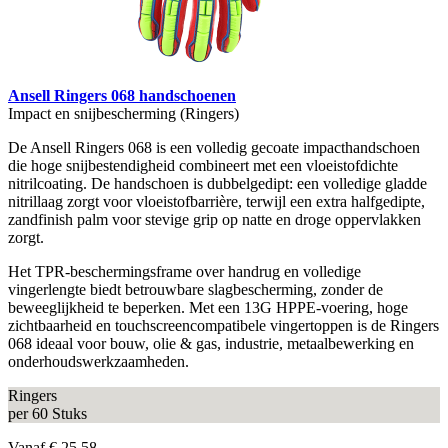
Ansell Ringers 068 handschoenen
Impact en snijbescherming (Ringers)
De Ansell Ringers 068 is een volledig gecoate impacthandschoen
die hoge snijbestendigheid combineert met een vloeistofdichte
nitrilcoating. De handschoen is dubbelgedipt: een volledige gladde
nitrillaag zorgt voor vloeistofbarrière, terwijl een extra halfgedipte,
zandfinish palm voor stevige grip op natte en droge oppervlakken
zorgt.
Het TPR-beschermingsframe over handrug en volledige
vingerlengte biedt betrouwbare slagbescherming, zonder de
beweeglijkheid te beperken. Met een 13G HPPE-voering, hoge
zichtbaarheid en touchscreencompatibele vingertoppen is de Ringers
068 ideaal voor bouw, olie & gas, industrie, metaalbewerking en
onderhoudswerkzaamheden.
Ringers
per 60 Stuks
Vanaf
€ 25,58