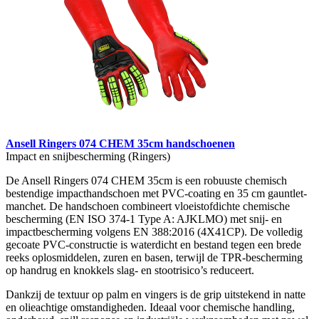
Ansell Ringers 074 CHEM 35cm handschoenen
Impact en snijbescherming (Ringers)
De Ansell Ringers 074 CHEM 35cm is een robuuste chemisch
bestendige impacthandschoen met PVC-coating en 35 cm gauntlet-
manchet. De handschoen combineert vloeistofdichte chemische
bescherming (EN ISO 374-1 Type A: AJKLMO) met snij- en
impactbescherming volgens EN 388:2016 (4X41CP). De volledig
gecoate PVC-constructie is waterdicht en bestand tegen een brede
reeks oplosmiddelen, zuren en basen, terwijl de TPR-bescherming
op handrug en knokkels slag- en stootrisico’s reduceert.
Dankzij de textuur op palm en vingers is de grip uitstekend in natte
en olieachtige omstandigheden. Ideaal voor chemische handling,