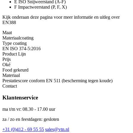
E ISO Snijweerstand (A-F)
F Impactweerstand (P, F, X)
Kijk onderaan deze pagina voor meer informatie en uitleg over
EN388
Maat
Materiaalcoating
Type coating
EN ISO 374-5:2016
Product Lijn
Prijs
Oké
Food gekeurd
Materiaal
Prestatiescore conform EN 511 (bescherming tegen koude)
Contact
Klantenservice
ma t/m vr: 08.30 - 17.00 uur
za / zo en feestdagen: gesloten
+31 (0)412 - 69 55 55
sales@vtn.nl