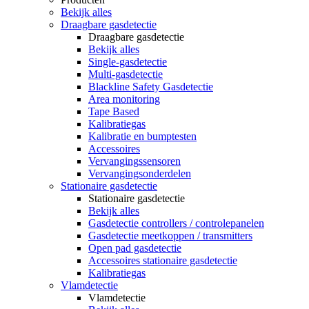
Bekijk alles
Draagbare gasdetectie
Draagbare gasdetectie
Bekijk alles
Single-gasdetectie
Multi-gasdetectie
Blackline Safety Gasdetectie
Area monitoring
Tape Based
Kalibratiegas
Kalibratie en bumptesten
Accessoires
Vervangingssensoren
Vervangingsonderdelen
Stationaire gasdetectie
Stationaire gasdetectie
Bekijk alles
Gasdetectie controllers / controlepanelen
Gasdetectie meetkoppen / transmitters
Open pad gasdetectie
Accessoires stationaire gasdetectie
Kalibratiegas
Vlamdetectie
Vlamdetectie