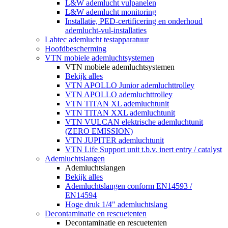
L&W ademlucht vulpanelen
L&W ademlucht monitoring
Installatie, PED-certificering en onderhoud
ademlucht-vul-installaties
Labtec ademlucht testapparatuur
Hoofdbescherming
VTN mobiele ademluchtsystemen
VTN mobiele ademluchtsystemen
Bekijk alles
VTN APOLLO Junior ademluchttrolley
VTN APOLLO ademluchttrolley
VTN TITAN XL ademluchtunit
VTN TITAN XXL ademluchtunit
VTN VULCAN elektrische ademluchtunit
(ZERO EMISSION)
VTN JUPITER ademluchtunit
VTN Life Support unit t.b.v. inert entry / catalyst
Ademluchtslangen
Ademluchtslangen
Bekijk alles
Ademluchtslangen conform EN14593 /
EN14594
Hoge druk 1/4" ademluchtslang
Decontaminatie en rescuetenten
Decontaminatie en rescuetenten