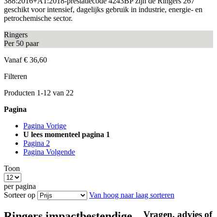
388:2016+A1:2018-prestatiecode 4243BP zijn de Ringers 267
geschikt voor intensief, dagelijks gebruik in industrie, energie- en
petrochemische sector.
Ringers
Per 50 paar
Vanaf
€ 36,60
Filteren
Producten
1
-
12
van
22
Pagina
Pagina
Vorige
U lees momenteel pagina
1
Pagina
2
Pagina
Volgende
Toon
per pagina
Sorteer op
Van hoog naar laag sorteren
Vragen, advies of
Ringers impactbestendige