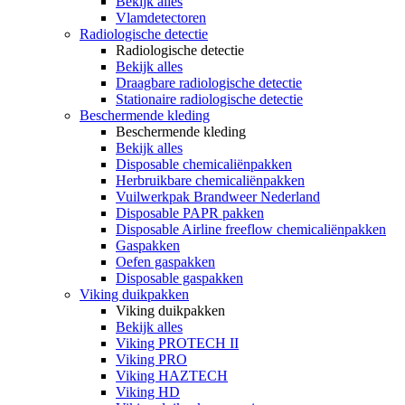
Bekijk alles
Vlamdetectoren
Radiologische detectie
Radiologische detectie
Bekijk alles
Draagbare radiologische detectie
Stationaire radiologische detectie
Beschermende kleding
Beschermende kleding
Bekijk alles
Disposable chemicaliënpakken
Herbruikbare chemicaliënpakken
Vuilwerkpak Brandweer Nederland
Disposable PAPR pakken
Disposable Airline freeflow chemicaliënpakken
Gaspakken
Oefen gaspakken
Disposable gaspakken
Viking duikpakken
Viking duikpakken
Bekijk alles
Viking PROTECH II
Viking PRO
Viking HAZTECH
Viking HD