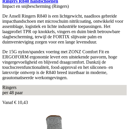
Ringers R840 handschoenen
Impact en snijbescherming (Ringers)
De Ansell Ringers R840 is een lichtgewicht, naadloos gebreide
impacthandschoen met microschuim nitrilcoating, ontwikkeld voor
assemblage, logistiek en lichte industriële toepassingen. Het
laagprofiel TPR op knokkels, vingers en duim biedt betrouwbare
slagbescherming, terwijl de FORTIX slijtvaste palm en
duimversteviging zorgen voor een lange levensduur.
De 15G nylon/spandex voering met ZONZ Comfort Fit en
ERGOFORM ergonomie levert een uitstekende pasvorm, hoge
vingergevoeligheid en blijvend draagcomfort. Dankzij de
touchscreenfunctionaliteit, food-approval en het siliconen- en
latexvrije ontwerp is de R840 breed inzetbaar in moderne,
geautomatiseerde werkomgevingen.
Ringers
per 48 paar
Vanaf
€ 10,43