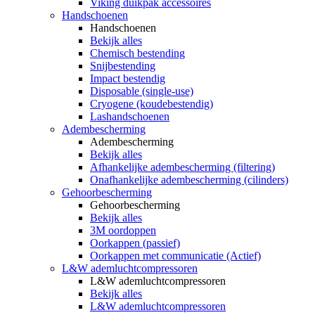
Viking duikpak accessoires
Handschoenen
Handschoenen
Bekijk alles
Chemisch bestending
Snijbestending
Impact bestendig
Disposable (single-use)
Cryogene (koudebestendig)
Lashandschoenen
Adembescherming
Adembescherming
Bekijk alles
Afhankelijke adembescherming (filtering)
Onafhankelijke adembescherming (cilinders)
Gehoorbescherming
Gehoorbescherming
Bekijk alles
3M oordoppen
Oorkappen (passief)
Oorkappen met communicatie (Actief)
L&W ademluchtcompressoren
L&W ademluchtcompressoren
Bekijk alles
L&W ademluchtcompressoren