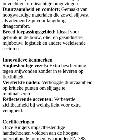
in vochtige of olieachtige omgevingen.
Duurzaamheid en c
omfort:
Gemaakt van
hoogwaardige materialen die zowel slijtvast
als ademend zijn voor langdurig
draagcomfort.
Breed toepassingsgebied:
Ideaal voor
gebruik in de bouw, olie- en gasindustrie,
mijnbouw, logistiek en andere veeleisende
sectoren.
Innovatieve kenmerken
Snijbestendige vezels:
Extra bescherming
tegen snijwonden zonder in te leveren op
flexibiliteit.
Versterkte naden:
Verhoogde duurzaamheid
op kritieke punten om slijtage te
minimaliseren.
Reflecterende accenten:
Verbeterde
zichtbaarheid bij weinig licht voor extra
veiligheid.
Certificeringen
Onze Ringers impactbestendige
handschoenen voldoen aan de hoogste
internationale normen, waaronder EN 388,