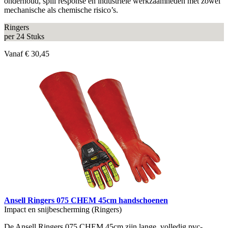
onderhoud, spill response en industriële werkzaamheden met zowel
mechanische als chemische risico’s.
Ringers
per 24 Stuks
Vanaf
€ 30,45
Ansell Ringers 075 CHEM 45cm handschoenen
Impact en snijbescherming (Ringers)
De Ansell Ringers 075 CHEM 45cm zijn lange, volledig pvc-