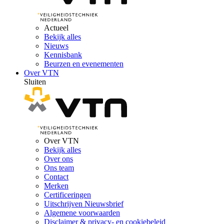
Actueel
Bekijk alles
Nieuws
Kennisbank
Beurzen en evenementen
Over VTN
Sluiten
Over VTN
Bekijk alles
Over ons
Ons team
Contact
Merken
Certificeringen
Uitschrijven Nieuwsbrief
Algemene voorwaarden
Disclaimer & privacy- en cookiebeleid