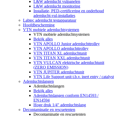
L&W ademlucht vulpanelen
L&W ademlucht monitoring
Installatie, PED-certificering en onderhoud
ademlucht-vul-installaties
Labtec ademlucht testapparatuur
Hoofdbescherming
VTN mobiele ademluchtsystemen
VTN mobiele ademluchtsystemen
Bekijk alles
VTN APOLLO Junior ademluchttrolley
VTN APOLLO ademluchttrolley
VTN TITAN XL ademluchtunit
VTN TITAN XXL ademluchtunit
VTN VULCAN elektrische ademluchtunit
(ZERO EMISSION)
VTN JUPITER ademluchtunit
VTN Life Support unit t.b.v. inert entry / catalyst
Ademluchtslangen
Ademluchtslangen
Bekijk alles
Ademluchtslangen conform EN14593 /
EN14594
Hoge druk 1/4" ademluchtslang
Decontaminatie en rescuetenten
Decontaminatie en rescuetenten