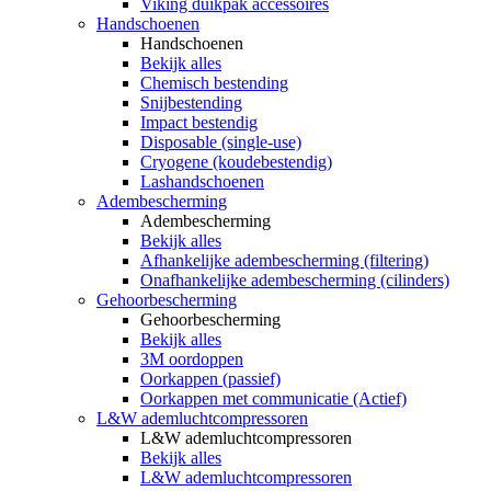
Viking duikpak accessoires
Handschoenen
Handschoenen
Bekijk alles
Chemisch bestending
Snijbestending
Impact bestendig
Disposable (single-use)
Cryogene (koudebestendig)
Lashandschoenen
Adembescherming
Adembescherming
Bekijk alles
Afhankelijke adembescherming (filtering)
Onafhankelijke adembescherming (cilinders)
Gehoorbescherming
Gehoorbescherming
Bekijk alles
3M oordoppen
Oorkappen (passief)
Oorkappen met communicatie (Actief)
L&W ademluchtcompressoren
L&W ademluchtcompressoren
Bekijk alles
L&W ademluchtcompressoren