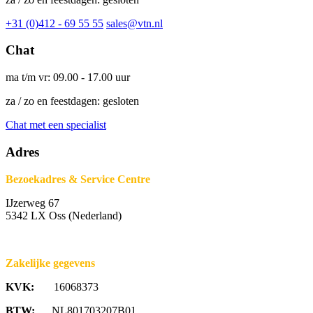
+31 (0)412 - 69 55 55
sales@vtn.nl
Chat
ma t/m vr: 09.00 - 17.00 uur
za / zo en feestdagen: gesloten
Chat met een specialist
Adres
Bezoekadres & Service Centre
IJzerweg 67
5342 LX Oss (Nederland)
Zakelijke gegevens
KVK:
16068373
BTW:
NL801703207B01