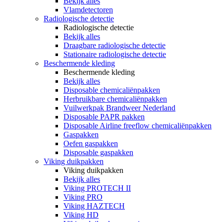
Bekijk alles
Vlamdetectoren
Radiologische detectie
Radiologische detectie
Bekijk alles
Draagbare radiologische detectie
Stationaire radiologische detectie
Beschermende kleding
Beschermende kleding
Bekijk alles
Disposable chemicaliënpakken
Herbruikbare chemicaliënpakken
Vuilwerkpak Brandweer Nederland
Disposable PAPR pakken
Disposable Airline freeflow chemicaliënpakken
Gaspakken
Oefen gaspakken
Disposable gaspakken
Viking duikpakken
Viking duikpakken
Bekijk alles
Viking PROTECH II
Viking PRO
Viking HAZTECH
Viking HD