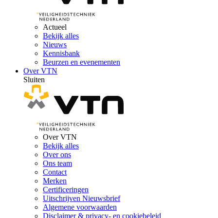
Actueel
Bekijk alles
Nieuws
Kennisbank
Beurzen en evenementen
Over VTN
Sluiten
Over VTN
Bekijk alles
Over ons
Ons team
Contact
Merken
Certificeringen
Uitschrijven Nieuwsbrief
Algemene voorwaarden
Disclaimer & privacy- en cookiebeleid