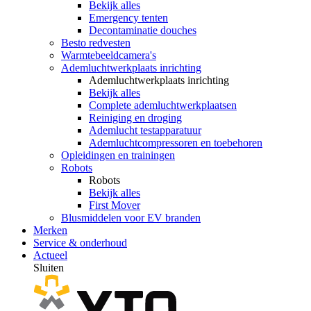
Bekijk alles
Emergency tenten
Decontaminatie douches
Besto redvesten
Warmtebeeldcamera's
Ademluchtwerkplaats inrichting
Ademluchtwerkplaats inrichting
Bekijk alles
Complete ademluchtwerkplaatsen
Reiniging en droging
Ademlucht testapparatuur
Ademluchtcompressoren en toebehoren
Opleidingen en trainingen
Robots
Robots
Bekijk alles
First Mover
Blusmiddelen voor EV branden
Merken
Service & onderhoud
Actueel
Sluiten