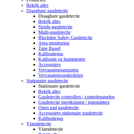
Bekijk alles
Draagbare gasdetectie
Draagbare gasdetectie
Bekijk alles
Single-gasdetectie
Multi-gasdetectie
Blackline Safety Gasdetectie
Area monitoring
Tape Based
Kalibratiegas
Kalibratie en bumptesten
Accessoires
Vervangingssensoren
Vervangingsonderdelen
Stationaire gasdetectie
Stationaire gasdetectie
Bekijk alles
Gasdetectie controllers / controlepanelen
Gasdetectie meetkoppen / transmitters
Open pad gasdetectie
Accessoires stationaire gasdetectie
Kalibratiegas
Vlamdetectie
Vlamdetectie