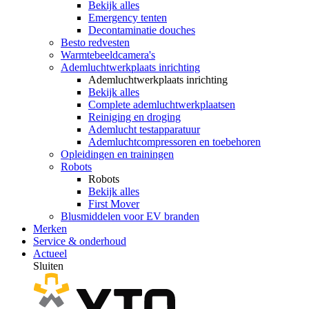
Bekijk alles
Emergency tenten
Decontaminatie douches
Besto redvesten
Warmtebeeldcamera's
Ademluchtwerkplaats inrichting
Ademluchtwerkplaats inrichting
Bekijk alles
Complete ademluchtwerkplaatsen
Reiniging en droging
Ademlucht testapparatuur
Ademluchtcompressoren en toebehoren
Opleidingen en trainingen
Robots
Robots
Bekijk alles
First Mover
Blusmiddelen voor EV branden
Merken
Service & onderhoud
Actueel
Sluiten