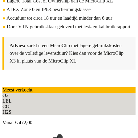
●
Lagere Total Cost of Ownership dan de MicroClip XL
●
ATEX Zone 0 en IP68-beschermingsklasse
●
Accuduur tot circa 18 uur en laadtijd minder dan 6 uur
●
Door VTN gebruiksklaar geleverd met test- en kalibratierapport
Advies:
zoekt u een MicroClip met lagere gebruikskosten
over de volledige levensduur? Kies dan voor de MicroClip
X3 in plaats van de MicroClip XL.
Meest verkocht
O2
LEL
CO
H2S
Vanaf
€ 472,00