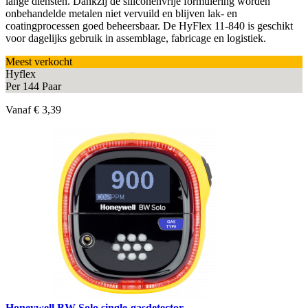
lange diensten. Dankzij de siliconenvrije formulering worden
onbehandelde metalen niet vervuild en blijven lak- en
coatingprocessen goed beheersbaar. De HyFlex 11-840 is geschikt
voor dagelijks gebruik in assemblage, fabricage en logistiek.
Meest verkocht
Hyflex
Per 144 Paar
Vanaf
€ 3,39
Honeywell BW Solo single-gasdetector