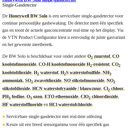
Single-Gasdetector
De
Honeywell BW Solo
is een servicebare single-gasdetector voor
continue persoonlijke gasbewaking. De detector meet één specifiek
gas en toont de actuele gasconcentratie real-time op het display. Via
de VTN Product Configurator kiest u eenvoudig de juiste gasvariant
en het gewenste meetbereik.
De BW Solo is beschikbaar voor onder andere
O
zuurstof
,
CO
2
koolstofmonoxide
,
CO-H koolstofmonoxide H
-resistent
,
CO
2
2
koolstofdioxide
,
H
waterstof
,
H
S waterstofsulfide
,
NH
2
2
3
ammoniak
,
SO
zwaveldioxide
,
NO stikstofmonoxide
,
NO
2
2
stikstofdioxide
,
HCN waterstofcyanide / blauwzuur
,
Cl
chloor
,
2
PH
fosfine
,
O
ozon
,
ETO etheenoxide
,
ClO
chloordioxide
,
3
3
2
HF waterstoffluoride
en
HCl waterstofchloride
.
●
Servicebare single-gasdetector met real-time uitlezing
●
Keuze uit een breed sensorgamma voor één specifiek gas