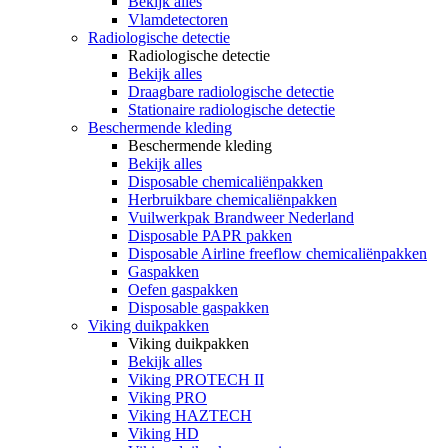
Bekijk alles
Vlamdetectoren
Radiologische detectie
Radiologische detectie
Bekijk alles
Draagbare radiologische detectie
Stationaire radiologische detectie
Beschermende kleding
Beschermende kleding
Bekijk alles
Disposable chemicaliënpakken
Herbruikbare chemicaliënpakken
Vuilwerkpak Brandweer Nederland
Disposable PAPR pakken
Disposable Airline freeflow chemicaliënpakken
Gaspakken
Oefen gaspakken
Disposable gaspakken
Viking duikpakken
Viking duikpakken
Bekijk alles
Viking PROTECH II
Viking PRO
Viking HAZTECH
Viking HD