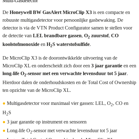
Multi-Gasdetector
De
Honeywell BW GasAlert MicroClip X3
is een compacte en
robuuste multigasdetector voor persoonlijke gasbewaking. De
detector is via de VTN Product Configurator samen te stellen voor
de detectie van
LEL brandbare gassen
,
O
zuurstof
,
CO
2
koolstofmonoxide
en
H
S waterstofsulfide
.
2
De MicroClip X3 is de doorontwikkelde uitvoering van de
MicroClip XL en onderscheidt zich door een
3 jaar garantie
en een
long-life O
-sensor met een verwachte levensduur tot 5 jaar
.
2
Hierdoor dalen de onderhoudskosten en de Total Cost of Ownership
ten opzichte van de MicroClip XL.
●
Multigasdetector voor maximaal vier gassen: LEL, O
, CO en
2
H
S
2
●
3 jaar garantie op instrument en sensoren
●
Long-life O
-sensor met verwachte levensduur tot 5 jaar
2