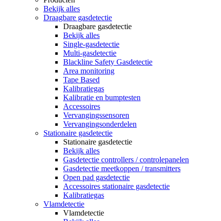
Bekijk alles
Draagbare gasdetectie
Draagbare gasdetectie
Bekijk alles
Single-gasdetectie
Multi-gasdetectie
Blackline Safety Gasdetectie
Area monitoring
Tape Based
Kalibratiegas
Kalibratie en bumptesten
Accessoires
Vervangingssensoren
Vervangingsonderdelen
Stationaire gasdetectie
Stationaire gasdetectie
Bekijk alles
Gasdetectie controllers / controlepanelen
Gasdetectie meetkoppen / transmitters
Open pad gasdetectie
Accessoires stationaire gasdetectie
Kalibratiegas
Vlamdetectie
Vlamdetectie