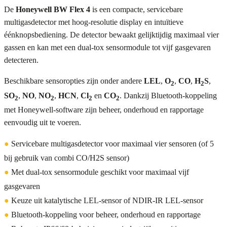
De
Honeywell BW Flex 4
is een compacte, servicebare
multigasdetector met hoog-resolutie display en intuïtieve
éénknopsbediening. De detector bewaakt gelijktijdig maximaal vier
gassen en kan met een dual-tox sensormodule tot vijf gasgevaren
detecteren.
Beschikbare sensoropties zijn onder andere
LEL
,
O
,
CO
,
H
S
,
2
2
SO
,
NO
,
NO
,
HCN
,
Cl
en
CO
. Dankzij Bluetooth-koppeling
2
2
2
2
met Honeywell-software zijn beheer, onderhoud en rapportage
eenvoudig uit te voeren.
●
Servicebare multigasdetector voor maximaal vier sensoren (of 5
bij gebruik van combi CO/H2S sensor)
●
Met dual-tox sensormodule geschikt voor maximaal vijf
gasgevaren
●
Keuze uit katalytische LEL-sensor of NDIR-IR LEL-sensor
●
Bluetooth-koppeling voor beheer, onderhoud en rapportage