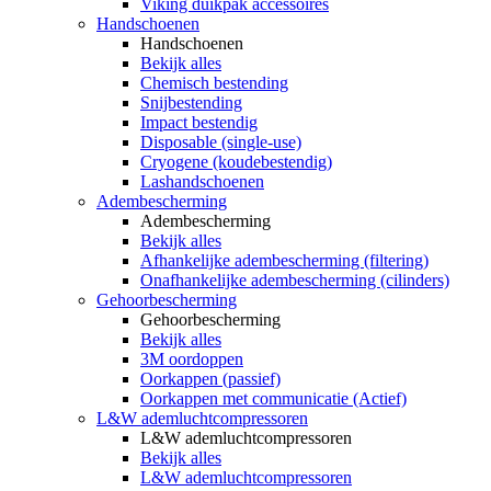
Viking duikpak accessoires
Handschoenen
Handschoenen
Bekijk alles
Chemisch bestending
Snijbestending
Impact bestendig
Disposable (single-use)
Cryogene (koudebestendig)
Lashandschoenen
Adembescherming
Adembescherming
Bekijk alles
Afhankelijke adembescherming (filtering)
Onafhankelijke adembescherming (cilinders)
Gehoorbescherming
Gehoorbescherming
Bekijk alles
3M oordoppen
Oorkappen (passief)
Oorkappen met communicatie (Actief)
L&W ademluchtcompressoren
L&W ademluchtcompressoren
Bekijk alles
L&W ademluchtcompressoren