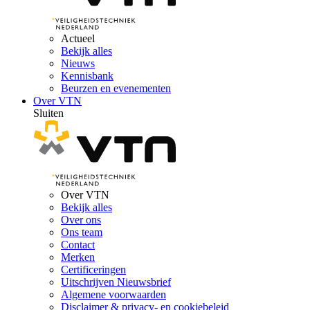
Actueel
Bekijk alles
Nieuws
Kennisbank
Beurzen en evenementen
Over VTN
Sluiten
Over VTN
Bekijk alles
Over ons
Ons team
Contact
Merken
Certificeringen
Uitschrijven Nieuwsbrief
Algemene voorwaarden
Disclaimer & privacy- en cookiebeleid