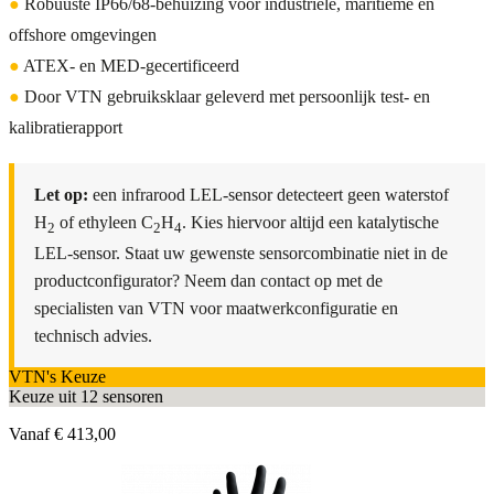
●
Robuuste IP66/68-behuizing voor industriële, maritieme en
offshore omgevingen
●
ATEX- en MED-gecertificeerd
●
Door VTN gebruiksklaar geleverd met persoonlijk test- en
kalibratierapport
Let op:
een infrarood LEL-sensor detecteert geen waterstof
H
of ethyleen C
H
. Kies hiervoor altijd een katalytische
2
2
4
LEL-sensor. Staat uw gewenste sensorcombinatie niet in de
productconfigurator? Neem dan contact op met de
specialisten van VTN voor maatwerkconfiguratie en
technisch advies.
VTN's Keuze
Keuze uit 12 sensoren
Vanaf
€ 413,00