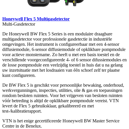
Honeywell Flex 5 Multigasdetector
Multi-Gasdetector
De Honeywell BW Flex 5 Series is een modulaire draagbare
multigasdetector voor professionele gasdetectie in industriële
omgevingen. Het instrument is configureerbaar met een 4-sensor
diffusiemodule, 6-sensor diffusiemodule of opklikbare pompmodule
voor actieve monstername. Zo heeft u met een basis toestel en de
verschillende voorgeconfigureerde 4- of 6 sensor difussiemodules en
de losse pompmodule een veelzijdig toestel in huis dat u na gelang
uw inzetsituatie met het losdraaien van één schoef zelf ter plaatse
kunt configureren.
De BW Flex 5 is geschikt voor persoonlijke bewaking, onderhoud,
werkvergunningen, inspecties, utilities, olie & gas en toepassingen
rondom besloten ruimten. Voor het vrijgeven van besloten ruimten
vóór betreding is altijd de opklikbare pompmodule vereist. VTN
levert de Flex 5 gebruiksklaar, gekalibreerd en met
test-/kalibratierapport.
VTN is het enige gecertificeerde Honeywell BW Master Service
Centre in de Benelux.