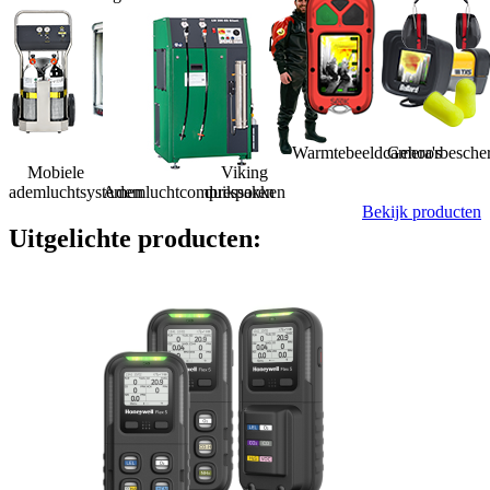
Warmtebeeldcamera's
Gehoorbesche
Mobiele
Viking
ademluchtsystemen
Ademluchtcompressoren
duikpakken
Bekijk producten
Uitgelichte producten: