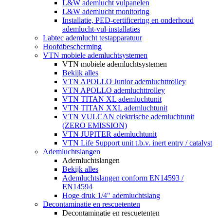
L&W ademlucht vulpanelen
L&W ademlucht monitoring
Installatie, PED-certificering en onderhoud
ademlucht-vul-installaties
Labtec ademlucht testapparatuur
Hoofdbescherming
VTN mobiele ademluchtsystemen
VTN mobiele ademluchtsystemen
Bekijk alles
VTN APOLLO Junior ademluchttrolley
VTN APOLLO ademluchttrolley
VTN TITAN XL ademluchtunit
VTN TITAN XXL ademluchtunit
VTN VULCAN elektrische ademluchtunit
(ZERO EMISSION)
VTN JUPITER ademluchtunit
VTN Life Support unit t.b.v. inert entry / catalyst
Ademluchtslangen
Ademluchtslangen
Bekijk alles
Ademluchtslangen conform EN14593 /
EN14594
Hoge druk 1/4" ademluchtslang
Decontaminatie en rescuetenten
Decontaminatie en rescuetenten