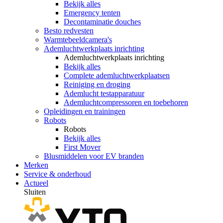
Bekijk alles
Emergency tenten
Decontaminatie douches
Besto redvesten
Warmtebeeldcamera's
Ademluchtwerkplaats inrichting
Ademluchtwerkplaats inrichting
Bekijk alles
Complete ademluchtwerkplaatsen
Reiniging en droging
Ademlucht testapparatuur
Ademluchtcompressoren en toebehoren
Opleidingen en trainingen
Robots
Robots
Bekijk alles
First Mover
Blusmiddelen voor EV branden
Merken
Service & onderhoud
Actueel
Sluiten