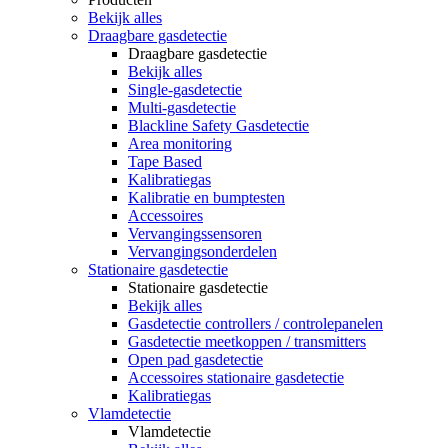
Bekijk alles
Draagbare gasdetectie
Draagbare gasdetectie
Bekijk alles
Single-gasdetectie
Multi-gasdetectie
Blackline Safety Gasdetectie
Area monitoring
Tape Based
Kalibratiegas
Kalibratie en bumptesten
Accessoires
Vervangingssensoren
Vervangingsonderdelen
Stationaire gasdetectie
Stationaire gasdetectie
Bekijk alles
Gasdetectie controllers / controlepanelen
Gasdetectie meetkoppen / transmitters
Open pad gasdetectie
Accessoires stationaire gasdetectie
Kalibratiegas
Vlamdetectie
Vlamdetectie