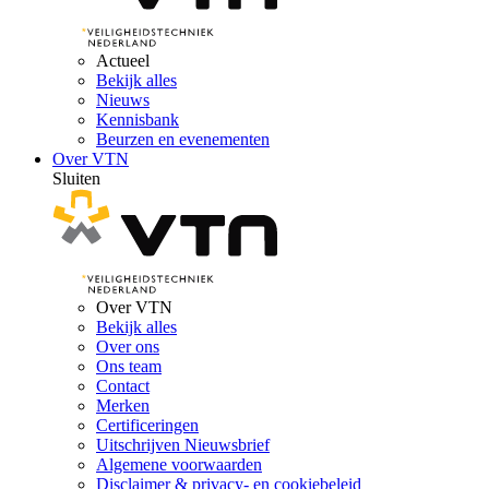
Actueel
Bekijk alles
Nieuws
Kennisbank
Beurzen en evenementen
Over VTN
Sluiten
Over VTN
Bekijk alles
Over ons
Ons team
Contact
Merken
Certificeringen
Uitschrijven Nieuwsbrief
Algemene voorwaarden
Disclaimer & privacy- en cookiebeleid