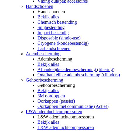
Viking duikpak accessoires
Handschoenen
Handschoenen
Bekijk alles
Chemisch bestending
Snijbestending
Impact bestendig
Disposable (single-use)
Cryogene (koudebestendig)
Lashandschoenen
Adembescherming
Adembescherming
Bekijk alles
Afhankelijke adembescherming (filtering)
Onafhankelijke adembescherming (cilinders)
Gehoorbescherming
Gehoorbescherming
Bekijk alles
3M oordoppen
Oorkappen (passief)
Oorkappen met communicatie (Actief)
L&W ademluchtcompressoren
L&W ademluchtcompressoren
Bekijk alles
L&W ademluchtcompressoren