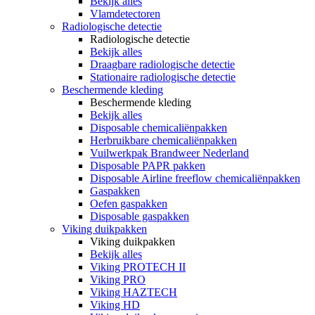
Bekijk alles
Vlamdetectoren
Radiologische detectie
Radiologische detectie
Bekijk alles
Draagbare radiologische detectie
Stationaire radiologische detectie
Beschermende kleding
Beschermende kleding
Bekijk alles
Disposable chemicaliënpakken
Herbruikbare chemicaliënpakken
Vuilwerkpak Brandweer Nederland
Disposable PAPR pakken
Disposable Airline freeflow chemicaliënpakken
Gaspakken
Oefen gaspakken
Disposable gaspakken
Viking duikpakken
Viking duikpakken
Bekijk alles
Viking PROTECH II
Viking PRO
Viking HAZTECH
Viking HD