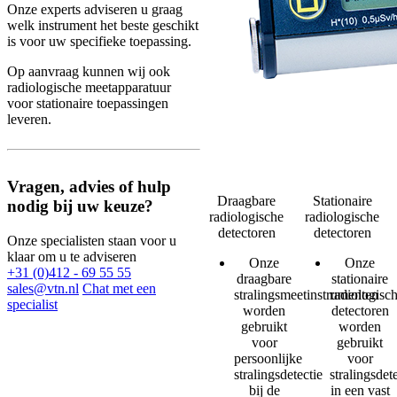
Onze experts adviseren u graag
welk instrument het beste geschikt
is voor uw specifieke toepassing.
Op aanvraag kunnen wij ook
radiologische meetapparatuur
voor stationaire toepassingen
leveren.
Vragen, advies of hulp
Draagbare
Stationaire
nodig bij uw keuze?
radiologische
radiologische
detectoren
detectoren
Onze specialisten staan voor u
klaar om u te adviseren
Onze
Onze
+31 (0)412 - 69 55 55
draagbare
stationaire
sales@vtn.nl
Chat met een
stralingsmeetinstrumenten
radiologisc
specialist
worden
detectoren
gebruikt
worden
voor
gebruikt
persoonlijke
voor
stralingsdetectie
stralingsdet
bij de
in een vast