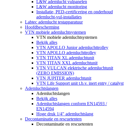
L&W ademlucht vulpanelen
L&W ademlucht monitoring
Installatie, PED-certificering en onderhoud
ademlucht-vul-installaties
Labtec ademlucht testapparatuur
Hoofdbescherming
VTN mobiele ademluchtsystemen
VTN mobiele ademluchtsystemen
Bekijk alles
VTN APOLLO Junior ademluchttrolley
VTN APOLLO ademluchttrolley
VTN TITAN XL ademluchtunit
VTN TITAN XXL ademluchtunit
VTN VULCAN elektrische ademluchtunit
(ZERO EMISSION)
VTN JUPITER ademluchtunit
VTN Life Support unit t.b.v. inert entry / catalyst
Ademluchtslangen
Ademluchtslangen
Bekijk alles
Ademluchtslangen conform EN14593 /
EN14594
Hoge druk 1/4" ademluchtslang
Decontaminatie en rescuetenten
Decontaminatie en rescuetenten