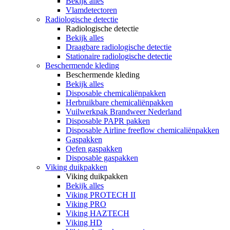
Bekijk alles
Vlamdetectoren
Radiologische detectie
Radiologische detectie
Bekijk alles
Draagbare radiologische detectie
Stationaire radiologische detectie
Beschermende kleding
Beschermende kleding
Bekijk alles
Disposable chemicaliënpakken
Herbruikbare chemicaliënpakken
Vuilwerkpak Brandweer Nederland
Disposable PAPR pakken
Disposable Airline freeflow chemicaliënpakken
Gaspakken
Oefen gaspakken
Disposable gaspakken
Viking duikpakken
Viking duikpakken
Bekijk alles
Viking PROTECH II
Viking PRO
Viking HAZTECH
Viking HD