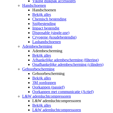
Viking duikpak accessoires
Handschoenen
Handschoenen
Bekijk alles
Chemisch bestending
Snijbestending
Impact bestendig
Disposable (single-use)
Cryogene (koudebestendig)
Lashandschoenen
Adembescherming
Adembescherming
Bekijk alles
Afhankelijke adembescherming (filtering)
Onafhankelijke adembescherming (cilinders)
Gehoorbescherming
Gehoorbescherming
Bekijk alles
3M oordoppen
Oorkappen (passief)
Oorkappen met communicatie (Actief)
L&W ademluchtcompressoren
L&W ademluchtcompressoren
Bekijk alles
L&W ademluchtcompressoren