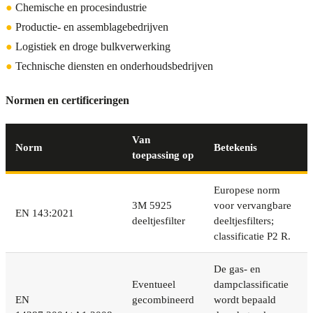
●
Chemische en procesindustrie
●
Productie- en assemblagebedrijven
●
Logistiek en droge bulkverwerking
●
Technische diensten en onderhoudsbedrijven
Normen en certificeringen
Van
Norm
Betekenis
toepassing op
Europese norm
3M 5925
voor vervangbare
EN 143:2021
deeltjesfilter
deeltjesfilters;
classificatie P2 R.
De gas- en
Eventueel
dampclassificatie
EN
gecombineerd
wordt bepaald