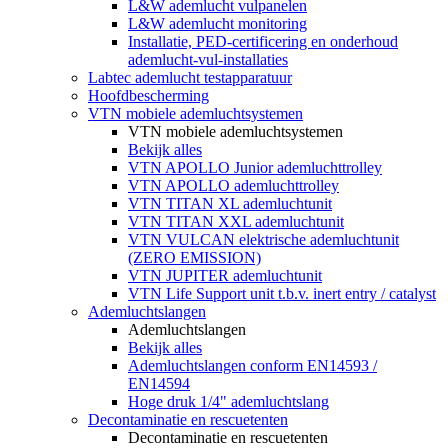
L&W ademlucht vulpanelen
L&W ademlucht monitoring
Installatie, PED-certificering en onderhoud
ademlucht-vul-installaties
Labtec ademlucht testapparatuur
Hoofdbescherming
VTN mobiele ademluchtsystemen
VTN mobiele ademluchtsystemen
Bekijk alles
VTN APOLLO Junior ademluchttrolley
VTN APOLLO ademluchttrolley
VTN TITAN XL ademluchtunit
VTN TITAN XXL ademluchtunit
VTN VULCAN elektrische ademluchtunit
(ZERO EMISSION)
VTN JUPITER ademluchtunit
VTN Life Support unit t.b.v. inert entry / catalyst
Ademluchtslangen
Ademluchtslangen
Bekijk alles
Ademluchtslangen conform EN14593 /
EN14594
Hoge druk 1/4" ademluchtslang
Decontaminatie en rescuetenten
Decontaminatie en rescuetenten