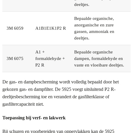
deeltjes.
Bepaalde organische,
anorganische en zure
3M 6059
A1B1E1K1P2 R
gassen, ammoniak en
deeltjes.
A1 +
Bepaalde organische
3M 6075
formaldehyde +
dampen, formaldehyde en
P2 R
vaste en vloeibare deeltjes.
De gas- en dampbescherming wordt volledig bepaald door het
gekozen gas- en dampfilter. De 5925 voegt uitsluitend P2 R-
deeltjesbescherming toe en verandert de gasfilterklasse of
gasfiltercapaciteit niet.
Toepassing bij verf- en lakwerk
Bij schuren en voorbereiden van oppervlakken kan de 5925