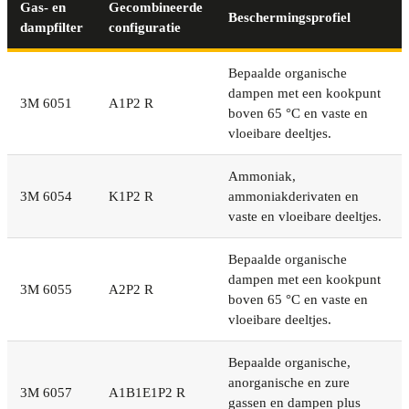
Gas- en
Gecombineerde
Beschermingsprofiel
dampfilter
configuratie
Bepaalde organische
dampen met een kookpunt
3M 6051
A1P2 R
boven 65 °C en vaste en
vloeibare deeltjes.
Ammoniak,
3M 6054
K1P2 R
ammoniakderivaten en
vaste en vloeibare deeltjes.
Bepaalde organische
dampen met een kookpunt
3M 6055
A2P2 R
boven 65 °C en vaste en
vloeibare deeltjes.
Bepaalde organische,
anorganische en zure
3M 6057
A1B1E1P2 R
gassen en dampen plus