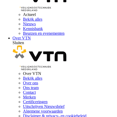
Actueel
Bekijk alles
Nieuws
Kennisbank
Beurzen en evenementen
Over VTN
Sluiten
Over VTN
Bekijk alles
Over ons
Ons team
Contact
Merken
Certificeringen
Uitschrijven Nieuwsbrief
Algemene voorwaarden
Disclaimer & privacy- en cookiebeleid