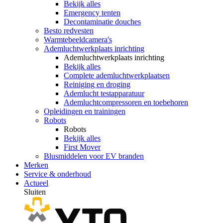
Bekijk alles
Emergency tenten
Decontaminatie douches
Besto redvesten
Warmtebeeldcamera's
Ademluchtwerkplaats inrichting
Ademluchtwerkplaats inrichting
Bekijk alles
Complete ademluchtwerkplaatsen
Reiniging en droging
Ademlucht testapparatuur
Ademluchtcompressoren en toebehoren
Opleidingen en trainingen
Robots
Robots
Bekijk alles
First Mover
Blusmiddelen voor EV branden
Merken
Service & onderhoud
Actueel
Sluiten