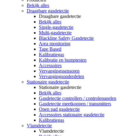
Bekijk alles
Draagbare gasdetectie
Draagbare gasdetectie
Bekijk alles
Single-gasdetectie
Multi-gasdetectie
Blackline Safety Gasdetectie
Area monitoring
Tape Based
Kalibratiegas
Kalibratie en bumptesten
Accessoires
Vervangingssensoren
Vervangingsonderdelen
Stationaire gasdetectie
Stationaire gasdetectie
Bekijk alles
Gasdetectie controllers / controlepanelen
Gasdetectie meetkoppen / transmitters
Open pad gasdetectie
Accessoires stationaire gasdetectie
Kalibratiegas
Vlamdetectie
Vlamdetectie