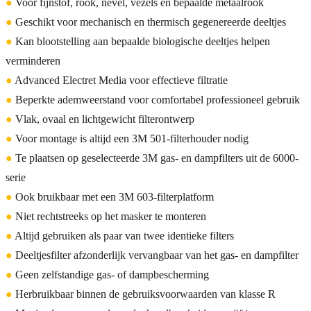
●
Voor fijnstof, rook, nevel, vezels en bepaalde metaalrook
●
Geschikt voor mechanisch en thermisch gegenereerde deeltjes
●
Kan blootstelling aan bepaalde biologische deeltjes helpen
verminderen
●
Advanced Electret Media voor effectieve filtratie
●
Beperkte ademweerstand voor comfortabel professioneel gebruik
●
Vlak, ovaal en lichtgewicht filterontwerp
●
Voor montage is altijd een 3M 501-filterhouder nodig
●
Te plaatsen op geselecteerde 3M gas- en dampfilters uit de 6000-
serie
●
Ook bruikbaar met een 3M 603-filterplatform
●
Niet rechtstreeks op het masker te monteren
●
Altijd gebruiken als paar van twee identieke filters
●
Deeltjesfilter afzonderlijk vervangbaar van het gas- en dampfilter
●
Geen zelfstandige gas- of dampbescherming
●
Herbruikbaar binnen de gebruiksvoorwaarden van klasse R