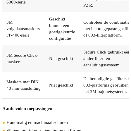
6000-serie
P2 R.
Geschikt
3M
Controleer de combinatie
binnen een
volgelaatsmaskers
met het toegepaste gasfilt
goedgekeurde
FF-400-serie
of 603-filterplatform.
configuratie
Secure Click gebruikt een
3M Secure Click-
Niet geschikt
ander filter- en
maskers
aansluitingssysteem.
De benodigde gasfilters e
Maskers met DIN
Niet geschikt
603-platforms gebruiken
40 mm-aansluiting
het 3M-bajonetsysteem.
Aanbevolen toepassingen
●
Handmatig en machinaal schuren
●
Slijpen, polijsten, zagen, boren en frezen