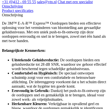
+31 (0)412 - 69 55 55
sales@vtn.nl
Chat met een specialist
Omschrijving
Product specificaties
Omschrijving
De 3M™ E-A-R™ Express™ Oordoppen bieden een effectieve
oplossing voor het verminderen van blootstelling aan gevaarlijke
geluidsniveaus. Met een uniek push-to-fit-ontwerp zijn deze
oordoppen eenvoudig en snel in te brengen, zowel met één hand als
met twee handen.
Belangrijkste Kenmerken:
Uitstekende Geluidsreductie:
De oordoppen bieden een
geluidsreductie tot 28 dB SNR, waardoor uw gehoor effectief
wordt beschermd tegen schadelijke geluidsniveaus.
Comfortabel en Hygiënisch:
De speciaal ontworpen
schuimtip zorgt voor een comfortabele en betrouwbare
afdichting. De inbrenggreep voorkomt dat u het schuim direct
aanraakt, wat de hygiëne ten goede komt.
Eenvoudig in Gebruik:
Dankzij het push-to-fit-ontwerp zijn
de oordoppen snel en gemakkelijk in te brengen, ideaal voor
zowel werk- als vrijetijdssituaties.
Herkenbare Kleuren:
Verkrijgbaar in opvallend geel en
blauw, waardoor de oordoppen gemakkelijk te identificeren