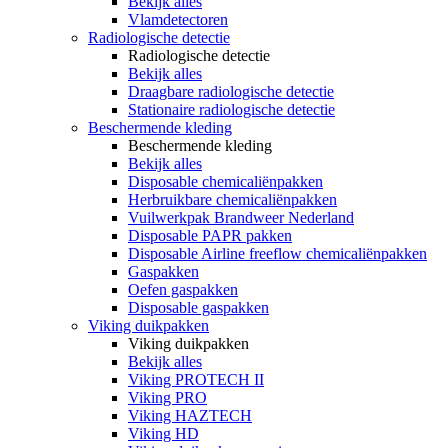
Bekijk alles
Vlamdetectoren
Radiologische detectie
Radiologische detectie
Bekijk alles
Draagbare radiologische detectie
Stationaire radiologische detectie
Beschermende kleding
Beschermende kleding
Bekijk alles
Disposable chemicaliënpakken
Herbruikbare chemicaliënpakken
Vuilwerkpak Brandweer Nederland
Disposable PAPR pakken
Disposable Airline freeflow chemicaliënpakken
Gaspakken
Oefen gaspakken
Disposable gaspakken
Viking duikpakken
Viking duikpakken
Bekijk alles
Viking PROTECH II
Viking PRO
Viking HAZTECH
Viking HD