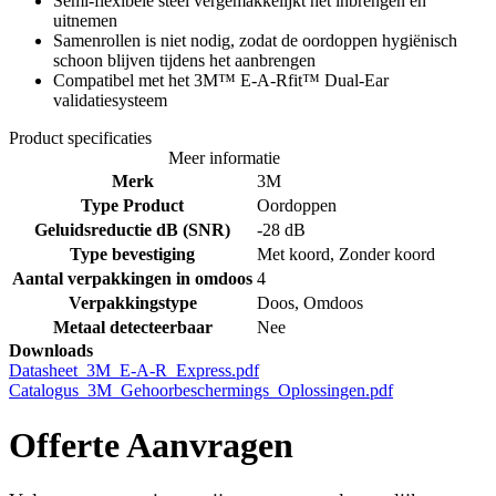
Semi-flexibele steel vergemakkelijkt het inbrengen en
uitnemen
Samenrollen is niet nodig, zodat de oordoppen hygiënisch
schoon blijven tijdens het aanbrengen
Compatibel met het 3M™ E-A-Rfit™ Dual-Ear
validatiesysteem
Product specificaties
Meer informatie
Merk
3M
Type Product
Oordoppen
Geluidsreductie dB (SNR)
-28 dB
Type bevestiging
Met koord, Zonder koord
Aantal verpakkingen in omdoos
4
Verpakkingstype
Doos, Omdoos
Metaal detecteerbaar
Nee
Downloads
Datasheet_3M_E-A-R_Express.pdf
Catalogus_3M_Gehoorbeschermings_Oplossingen.pdf
Offerte Aanvragen