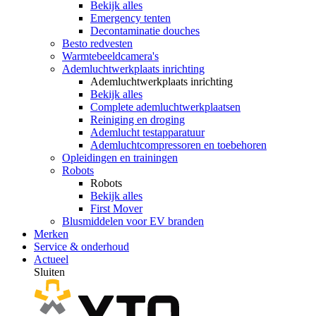
Bekijk alles
Emergency tenten
Decontaminatie douches
Besto redvesten
Warmtebeeldcamera's
Ademluchtwerkplaats inrichting
Ademluchtwerkplaats inrichting
Bekijk alles
Complete ademluchtwerkplaatsen
Reiniging en droging
Ademlucht testapparatuur
Ademluchtcompressoren en toebehoren
Opleidingen en trainingen
Robots
Robots
Bekijk alles
First Mover
Blusmiddelen voor EV branden
Merken
Service & onderhoud
Actueel
Sluiten