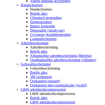
Viking duikpak accessoires
Handschoenen
Handschoenen
Bekijk alles
Chemisch bestending
Snijbestending
Impact bestendig
Disposable (single-use)
Cryogene (koudebestendig)
Lashandschoenen
Adembescherming
Adembescherming
Bekijk alles
Afhankelijke adembescherming (filtering)
Onafhankelijke adembescherming (cilinders)
Gehoorbescherming
Gehoorbescherming
Bekijk alles
3M oordoppen
Oorkappen (passief)
Oorkappen met communicatie (Actief)
L&W ademluchtcompressoren
L&W ademluchtcompressoren
Bekijk alles
L&W ademluchtcompressoren