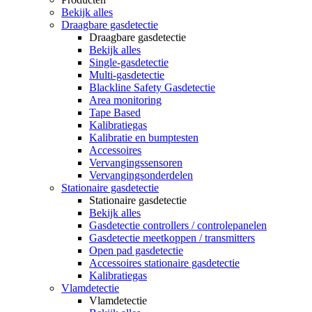
Bekijk alles
Draagbare gasdetectie
Draagbare gasdetectie
Bekijk alles
Single-gasdetectie
Multi-gasdetectie
Blackline Safety Gasdetectie
Area monitoring
Tape Based
Kalibratiegas
Kalibratie en bumptesten
Accessoires
Vervangingssensoren
Vervangingsonderdelen
Stationaire gasdetectie
Stationaire gasdetectie
Bekijk alles
Gasdetectie controllers / controlepanelen
Gasdetectie meetkoppen / transmitters
Open pad gasdetectie
Accessoires stationaire gasdetectie
Kalibratiegas
Vlamdetectie
Vlamdetectie