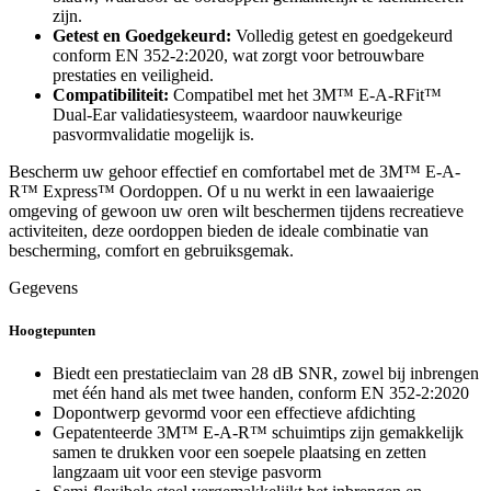
zijn.
Getest en Goedgekeurd:
Volledig getest en goedgekeurd
conform EN 352-2:2020, wat zorgt voor betrouwbare
prestaties en veiligheid.
Compatibiliteit:
Compatibel met het 3M™ E-A-RFit™
Dual-Ear validatiesysteem, waardoor nauwkeurige
pasvormvalidatie mogelijk is.
Bescherm uw gehoor effectief en comfortabel met de 3M™ E-A-
R™ Express™ Oordoppen. Of u nu werkt in een lawaaierige
omgeving of gewoon uw oren wilt beschermen tijdens recreatieve
activiteiten, deze oordoppen bieden de ideale combinatie van
bescherming, comfort en gebruiksgemak.
Gegevens
Hoogtepunten
Biedt een prestatieclaim van 28 dB SNR, zowel bij inbrengen
met één hand als met twee handen, conform EN 352-2:2020
Dopontwerp gevormd voor een effectieve afdichting
Gepatenteerde 3M™ E-A-R™ schuimtips zijn gemakkelijk
samen te drukken voor een soepele plaatsing en zetten
langzaam uit voor een stevige pasvorm