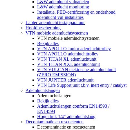
L&W ademlucht vulpanelen
L&W ademlucht monitoring
Installatie, PED-certificering en onderhoud
ademlucht-vul-installaties
Labtec ademlucht testapparatuur
Hoofdbescherming
VTN mobiele ademluchtsystemen
VTN mobiele ademluchtsystemen
Bekijk alles
VTN APOLLO Junior ademluchttrolley
VTN APOLLO ademluchttrolley
VTN TITAN XL ademluchtunit
VTN TITAN XXL ademluchtunit
VTN VULCAN elektrische ademluchtunit
(ZERO EMISSION)
VTN JUPITER ademluchtunit
VTN Life Support unit t.b.v. inert entry / catalyst
Ademluchtslangen
Ademluchtslangen
Bekijk alles
Ademluchtslangen conform EN14593 /
EN14594
Hoge druk 1/4" ademluchtslang
Decontaminatie en rescuetenten
Decontaminatie en rescuetenten