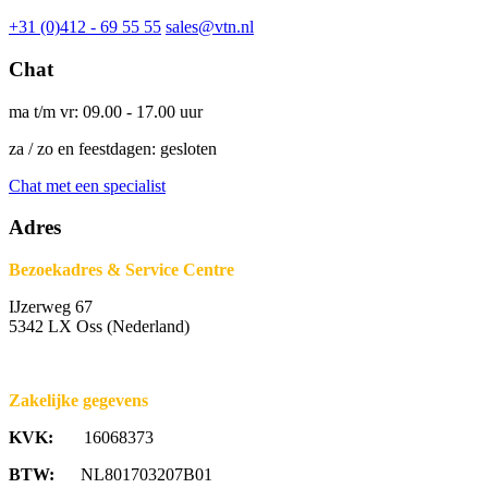
+31 (0)412 - 69 55 55
sales@vtn.nl
Chat
ma t/m vr: 09.00 - 17.00 uur
za / zo en feestdagen: gesloten
Chat met een specialist
Adres
Bezoekadres & Service Centre
IJzerweg 67
5342 LX Oss (Nederland)
Zakelijke gegevens
KVK:
16068373
BTW:
NL801703207B01