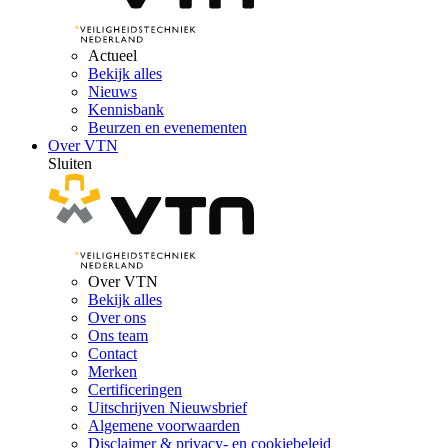
Actueel
Bekijk alles
Nieuws
Kennisbank
Beurzen en evenementen
Over VTN
Sluiten
Over VTN
Bekijk alles
Over ons
Ons team
Contact
Merken
Certificeringen
Uitschrijven Nieuwsbrief
Algemene voorwaarden
Disclaimer & privacy- en cookiebeleid