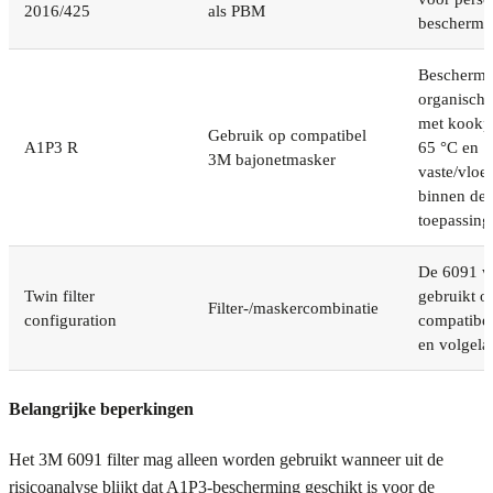
2016/425
als PBM
beschermi
Beschermi
organisch
met kookp
Gebruik op compatibel
A1P3 R
65 °C en
3M bajonetmasker
vaste/vloei
binnen de
toepassing
De 6091 wo
Twin filter
gebruikt o
Filter-/maskercombinatie
configuration
compatibel
en volgela
Belangrijke beperkingen
Het 3M 6091 filter mag alleen worden gebruikt wanneer uit de
risicoanalyse blijkt dat A1P3-bescherming geschikt is voor de