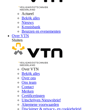
Actueel
Bekijk alles
Nieuws
Kennisbank
Beurzen en evenementen
Over VTN
Sluiten
Over VTN
Bekijk alles
Over ons
Ons team
Contact
Merken
Certificeringen
Uitschrijven Nieuwsbrief
Algemene voorwaarden
Disclaimer & privacy- en cookiebeleid