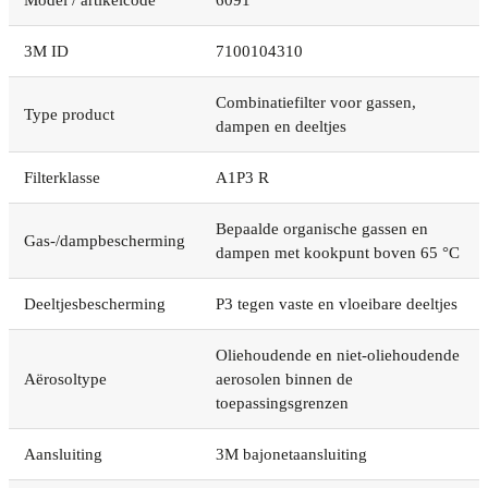
3M ID
7100104310
Combinatiefilter voor gassen,
Type product
dampen en deeltjes
Filterklasse
A1P3 R
Bepaalde organische gassen en
Gas-/dampbescherming
dampen met kookpunt boven 65 °C
Deeltjesbescherming
P3 tegen vaste en vloeibare deeltjes
Oliehoudende en niet-oliehoudende
Aërosoltype
aerosolen binnen de
toepassingsgrenzen
Aansluiting
3M bajonetaansluiting