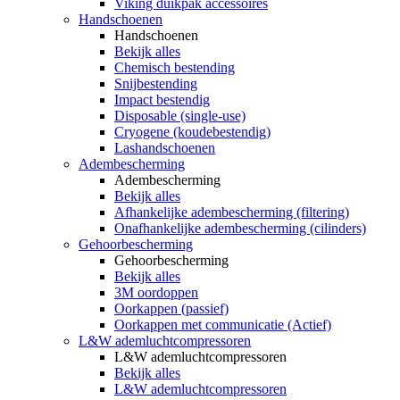
Viking duikpak accessoires
Handschoenen
Handschoenen
Bekijk alles
Chemisch bestending
Snijbestending
Impact bestendig
Disposable (single-use)
Cryogene (koudebestendig)
Lashandschoenen
Adembescherming
Adembescherming
Bekijk alles
Afhankelijke adembescherming (filtering)
Onafhankelijke adembescherming (cilinders)
Gehoorbescherming
Gehoorbescherming
Bekijk alles
3M oordoppen
Oorkappen (passief)
Oorkappen met communicatie (Actief)
L&W ademluchtcompressoren
L&W ademluchtcompressoren
Bekijk alles
L&W ademluchtcompressoren