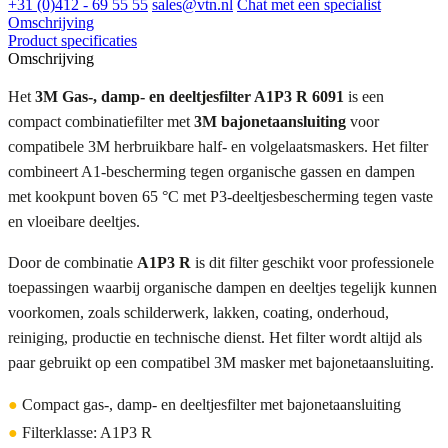
+31 (0)412 - 69 55 55
sales@vtn.nl
Chat met een specialist
Omschrijving
Product specificaties
Omschrijving
Het
3M Gas-, damp- en deeltjesfilter A1P3 R 6091
is een
compact combinatiefilter met
3M bajonetaansluiting
voor
compatibele 3M herbruikbare half- en volgelaatsmaskers. Het filter
combineert A1-bescherming tegen organische gassen en dampen
met kookpunt boven 65 °C met P3-deeltjesbescherming tegen vaste
en vloeibare deeltjes.
Door de combinatie
A1P3 R
is dit filter geschikt voor professionele
toepassingen waarbij organische dampen en deeltjes tegelijk kunnen
voorkomen, zoals schilderwerk, lakken, coating, onderhoud,
reiniging, productie en technische dienst. Het filter wordt altijd als
paar gebruikt op een compatibel 3M masker met bajonetaansluiting.
●
Compact gas-, damp- en deeltjesfilter met bajonetaansluiting
●
Filterklasse: A1P3 R