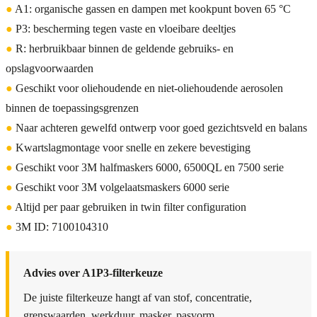
●
A1: organische gassen en dampen met kookpunt boven 65 °C
●
P3: bescherming tegen vaste en vloeibare deeltjes
●
R: herbruikbaar binnen de geldende gebruiks- en
opslagvoorwaarden
●
Geschikt voor oliehoudende en niet-oliehoudende aerosolen
binnen de toepassingsgrenzen
●
Naar achteren gewelfd ontwerp voor goed gezichtsveld en balans
●
Kwartslagmontage voor snelle en zekere bevestiging
●
Geschikt voor 3M halfmaskers 6000, 6500QL en 7500 serie
●
Geschikt voor 3M volgelaatsmaskers 6000 serie
●
Altijd per paar gebruiken in twin filter configuration
●
3M ID: 7100104310
Advies over A1P3-filterkeuze
De juiste filterkeuze hangt af van stof, concentratie,
grenswaarden, werkduur, masker, pasvorm,