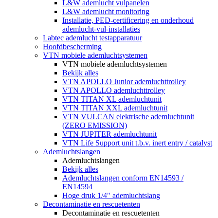
L&W ademlucht vulpanelen
L&W ademlucht monitoring
Installatie, PED-certificering en onderhoud
ademlucht-vul-installaties
Labtec ademlucht testapparatuur
Hoofdbescherming
VTN mobiele ademluchtsystemen
VTN mobiele ademluchtsystemen
Bekijk alles
VTN APOLLO Junior ademluchttrolley
VTN APOLLO ademluchttrolley
VTN TITAN XL ademluchtunit
VTN TITAN XXL ademluchtunit
VTN VULCAN elektrische ademluchtunit
(ZERO EMISSION)
VTN JUPITER ademluchtunit
VTN Life Support unit t.b.v. inert entry / catalyst
Ademluchtslangen
Ademluchtslangen
Bekijk alles
Ademluchtslangen conform EN14593 /
EN14594
Hoge druk 1/4" ademluchtslang
Decontaminatie en rescuetenten
Decontaminatie en rescuetenten