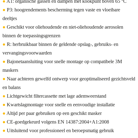
●
A1: organische gassen en dampen met kookpunt boven 65 °C
●
P3: hoogrendements bescherming tegen vaste en vloeibare
deeltjes
●
Geschikt voor oliehoudende en niet-oliehoudende aerosolen
binnen de toepassingsgrenzen
●
R: herbruikbaar binnen de geldende opslag-, gebruiks- en
vervangingsvoorwaarden
●
Bajonetaansluiting voor snelle montage op compatibele 3M
maskers
●
Naar achteren gewelfd ontwerp voor geoptimaliseerd gezichtsveld
en balans
●
Lichtgewicht filtercassette met lage ademweerstand
●
Kwartslagmontage voor snelle en eenvoudige installatie
●
Altijd per paar gebruiken op een geschikt masker
●
CE-goedgekeurd volgens EN 14387:2004+A1:2008
●
Uitsluitend voor professioneel en beroepsmatig gebruik