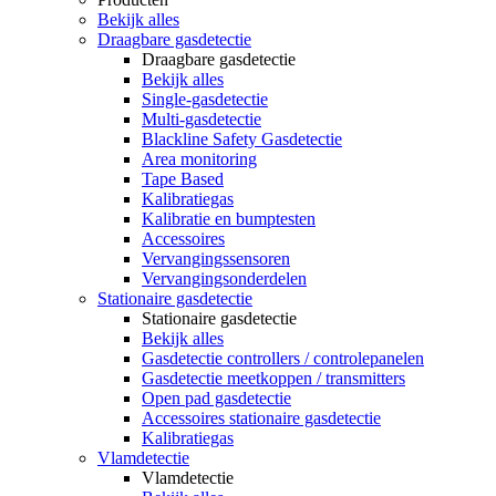
Bekijk alles
Draagbare gasdetectie
Draagbare gasdetectie
Bekijk alles
Single-gasdetectie
Multi-gasdetectie
Blackline Safety Gasdetectie
Area monitoring
Tape Based
Kalibratiegas
Kalibratie en bumptesten
Accessoires
Vervangingssensoren
Vervangingsonderdelen
Stationaire gasdetectie
Stationaire gasdetectie
Bekijk alles
Gasdetectie controllers / controlepanelen
Gasdetectie meetkoppen / transmitters
Open pad gasdetectie
Accessoires stationaire gasdetectie
Kalibratiegas
Vlamdetectie
Vlamdetectie