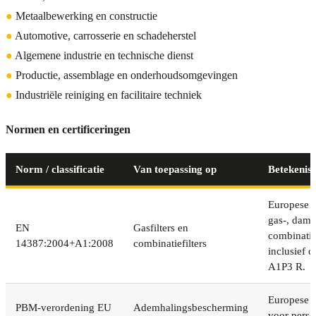
●
Metaalbewerking en constructie
●
Automotive, carrosserie en schadeherstel
●
Algemene industrie en technische dienst
●
Productie, assemblage en onderhoudsomgevingen
●
Industriële reiniging en facilitaire techniek
Normen en certificeringen
Norm / classificatie
Van toepassing op
Betekenis
Europese 
gas-, damp
EN
Gasfilters en
combinatief
14387:2004+A1:2008
combinatiefilters
inclusief cl
A1P3 R.
Europese r
PBM-verordening EU
Ademhalingsbescherming
voor perso