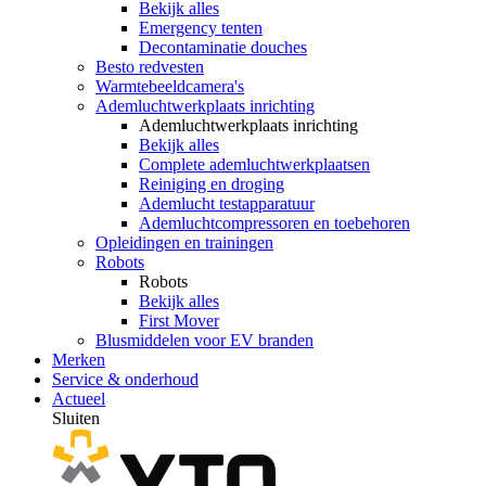
Bekijk alles
Emergency tenten
Decontaminatie douches
Besto redvesten
Warmtebeeldcamera's
Ademluchtwerkplaats inrichting
Ademluchtwerkplaats inrichting
Bekijk alles
Complete ademluchtwerkplaatsen
Reiniging en droging
Ademlucht testapparatuur
Ademluchtcompressoren en toebehoren
Opleidingen en trainingen
Robots
Robots
Bekijk alles
First Mover
Blusmiddelen voor EV branden
Merken
Service & onderhoud
Actueel
Sluiten