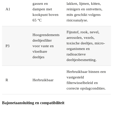
gassen en
lakken, lijmen, kitten,
A1
dampen met
reinigers en ontvetters,
kookpunt boven
mits geschikt volgens
65 °C
risicoanalyse.
Fijnstof, rook, nevel,
Hoogrendements
aerosolen, vezels,
deeltjesfilter
toxische deeltjes, micro-
P3
voor vaste en
organismen en
vloeibare
radioactieve
deeltjes
deeltjesbesmetting.
Herbruikbaar binnen een
vastgesteld
R
Herbruikbaar
filterwisselbeleid en
correcte opslagcondities.
Bajonetaansluiting en compatibiliteit