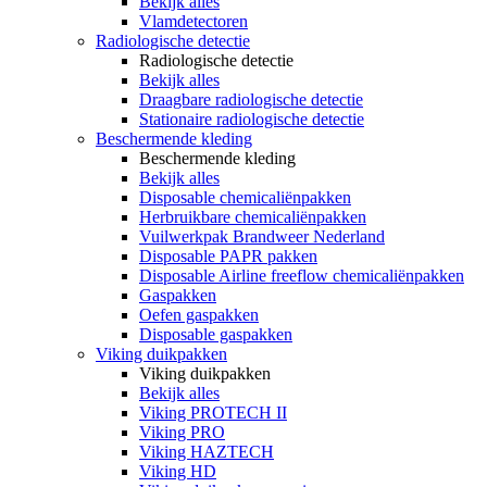
Bekijk alles
Vlamdetectoren
Radiologische detectie
Radiologische detectie
Bekijk alles
Draagbare radiologische detectie
Stationaire radiologische detectie
Beschermende kleding
Beschermende kleding
Bekijk alles
Disposable chemicaliënpakken
Herbruikbare chemicaliënpakken
Vuilwerkpak Brandweer Nederland
Disposable PAPR pakken
Disposable Airline freeflow chemicaliënpakken
Gaspakken
Oefen gaspakken
Disposable gaspakken
Viking duikpakken
Viking duikpakken
Bekijk alles
Viking PROTECH II
Viking PRO
Viking HAZTECH
Viking HD