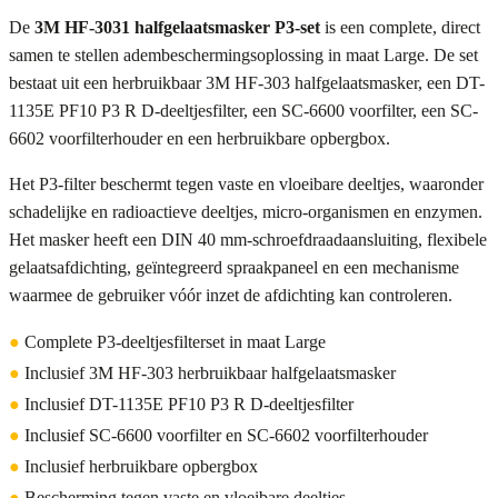
De
3M HF-3031 halfgelaatsmasker P3-set
is een complete, direct
samen te stellen adembeschermingsoplossing in maat Large. De set
bestaat uit een herbruikbaar 3M HF-303 halfgelaatsmasker, een DT-
1135E PF10 P3 R D-deeltjesfilter, een SC-6600 voorfilter, een SC-
6602 voorfilterhouder en een herbruikbare opbergbox.
Het P3-filter beschermt tegen vaste en vloeibare deeltjes, waaronder
schadelijke en radioactieve deeltjes, micro-organismen en enzymen.
Het masker heeft een DIN 40 mm-schroefdraadaansluiting, flexibele
gelaatsafdichting, geïntegreerd spraakpaneel en een mechanisme
waarmee de gebruiker vóór inzet de afdichting kan controleren.
●
Complete P3-deeltjesfilterset in maat Large
●
Inclusief 3M HF-303 herbruikbaar halfgelaatsmasker
●
Inclusief DT-1135E PF10 P3 R D-deeltjesfilter
●
Inclusief SC-6600 voorfilter en SC-6602 voorfilterhouder
●
Inclusief herbruikbare opbergbox
●
Bescherming tegen vaste en vloeibare deeltjes