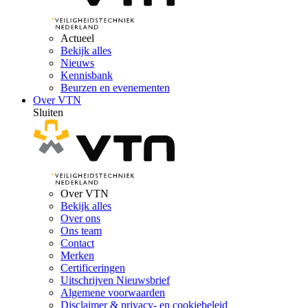
Actueel
Bekijk alles
Nieuws
Kennisbank
Beurzen en evenementen
Over VTN
Sluiten
Over VTN
Bekijk alles
Over ons
Ons team
Contact
Merken
Certificeringen
Uitschrijven Nieuwsbrief
Algemene voorwaarden
Disclaimer & privacy- en cookiebeleid