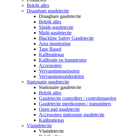
Bekijk alles
Draagbare gasdetectie
Draagbare gasdetectie
Bekijk alles
Single-gasdetectie
Multi-gasdetectie
Blackline Safety Gasdetectie
Area monitoring
Tape Based
Kalibratiegas
Kalibratie en bumptesten
Accessoires
Vervangingssensoren
Vervangingsonderdelen
Stationaire gasdetectie
Stationaire gasdetectie
Bekijk alles
Gasdetectie controllers / controlepanelen
Gasdetectie meetkoppen / transmitters
Open pad gasdetectie
Accessoires stationaire gasdetectie
Kalibratiegas
Vlamdetectie
Vlamdetectie