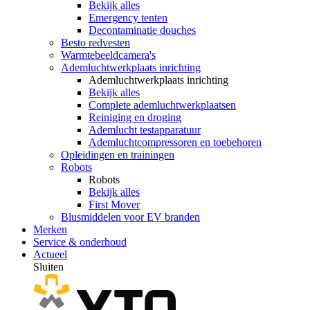
Bekijk alles
Emergency tenten
Decontaminatie douches
Besto redvesten
Warmtebeeldcamera's
Ademluchtwerkplaats inrichting
Ademluchtwerkplaats inrichting
Bekijk alles
Complete ademluchtwerkplaatsen
Reiniging en droging
Ademlucht testapparatuur
Ademluchtcompressoren en toebehoren
Opleidingen en trainingen
Robots
Robots
Bekijk alles
First Mover
Blusmiddelen voor EV branden
Merken
Service & onderhoud
Actueel
Sluiten