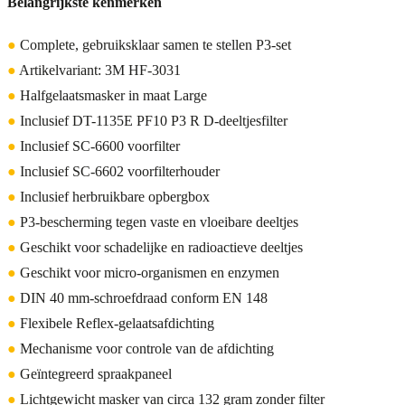
Belangrijkste kenmerken
●
Complete, gebruiksklaar samen te stellen P3-set
●
Artikelvariant: 3M HF-3031
●
Halfgelaatsmasker in maat Large
●
Inclusief DT-1135E PF10 P3 R D-deeltjesfilter
●
Inclusief SC-6600 voorfilter
●
Inclusief SC-6602 voorfilterhouder
●
Inclusief herbruikbare opbergbox
●
P3-bescherming tegen vaste en vloeibare deeltjes
●
Geschikt voor schadelijke en radioactieve deeltjes
●
Geschikt voor micro-organismen en enzymen
●
DIN 40 mm-schroefdraad conform EN 148
●
Flexibele Reflex-gelaatsafdichting
●
Mechanisme voor controle van de afdichting
●
Geïntegreerd spraakpaneel
●
Lichtgewicht masker van circa 132 gram zonder filter