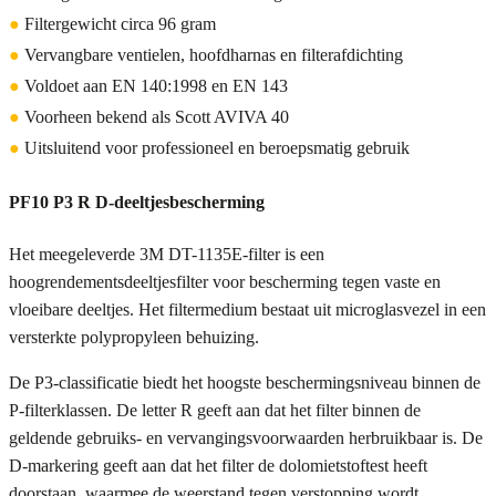
●
Filtergewicht circa 96 gram
●
Vervangbare ventielen, hoofdharnas en filterafdichting
●
Voldoet aan EN 140:1998 en EN 143
●
Voorheen bekend als Scott AVIVA 40
●
Uitsluitend voor professioneel en beroepsmatig gebruik
PF10 P3 R D-deeltjesbescherming
Het meegeleverde 3M DT-1135E-filter is een
hoogrendementsdeeltjesfilter voor bescherming tegen vaste en
vloeibare deeltjes. Het filtermedium bestaat uit microglasvezel in een
versterkte polypropyleen behuizing.
De P3-classificatie biedt het hoogste beschermingsniveau binnen de
P-filterklassen. De letter R geeft aan dat het filter binnen de
geldende gebruiks- en vervangingsvoorwaarden herbruikbaar is. De
D-markering geeft aan dat het filter de dolomietstoftest heeft
doorstaan, waarmee de weerstand tegen verstopping wordt