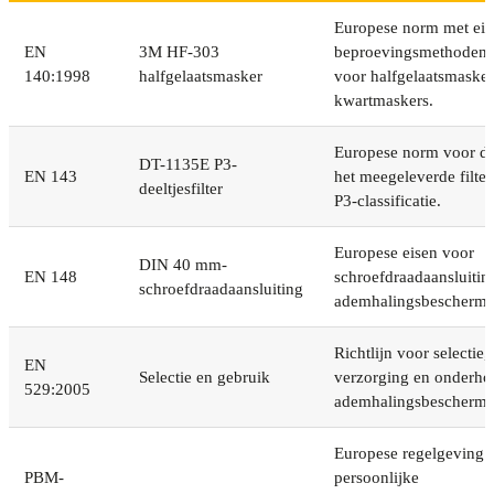
Europese norm met eis
EN
3M HF-303
beproevingsmethoden 
140:1998
halfgelaatsmasker
voor halfgelaatsmasker
kwartmaskers.
Europese norm voor deel
DT-1135E P3-
EN 143
het meegeleverde filter
deeltjesfilter
P3-classificatie.
Europese eisen voor
DIN 40 mm-
EN 148
schroefdraadaansluitin
schroefdraadaansluiting
ademhalingsbeschermi
Richtlijn voor selectie,
EN
Selectie en gebruik
verzorging en onderho
529:2005
ademhalingsbeschermi
Europese regelgeving 
PBM-
persoonlijke