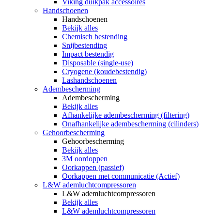
Viking duikpak accessoires
Handschoenen
Handschoenen
Bekijk alles
Chemisch bestending
Snijbestending
Impact bestendig
Disposable (single-use)
Cryogene (koudebestendig)
Lashandschoenen
Adembescherming
Adembescherming
Bekijk alles
Afhankelijke adembescherming (filtering)
Onafhankelijke adembescherming (cilinders)
Gehoorbescherming
Gehoorbescherming
Bekijk alles
3M oordoppen
Oorkappen (passief)
Oorkappen met communicatie (Actief)
L&W ademluchtcompressoren
L&W ademluchtcompressoren
Bekijk alles
L&W ademluchtcompressoren