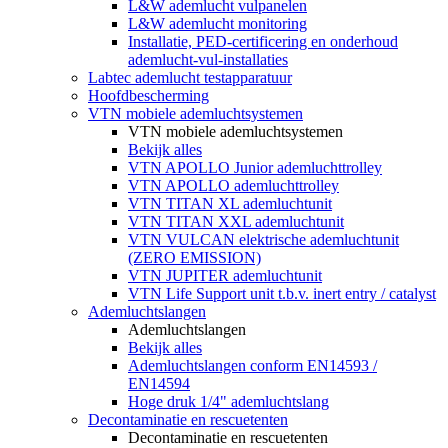
L&W ademlucht vulpanelen
L&W ademlucht monitoring
Installatie, PED-certificering en onderhoud
ademlucht-vul-installaties
Labtec ademlucht testapparatuur
Hoofdbescherming
VTN mobiele ademluchtsystemen
VTN mobiele ademluchtsystemen
Bekijk alles
VTN APOLLO Junior ademluchttrolley
VTN APOLLO ademluchttrolley
VTN TITAN XL ademluchtunit
VTN TITAN XXL ademluchtunit
VTN VULCAN elektrische ademluchtunit
(ZERO EMISSION)
VTN JUPITER ademluchtunit
VTN Life Support unit t.b.v. inert entry / catalyst
Ademluchtslangen
Ademluchtslangen
Bekijk alles
Ademluchtslangen conform EN14593 /
EN14594
Hoge druk 1/4" ademluchtslang
Decontaminatie en rescuetenten
Decontaminatie en rescuetenten