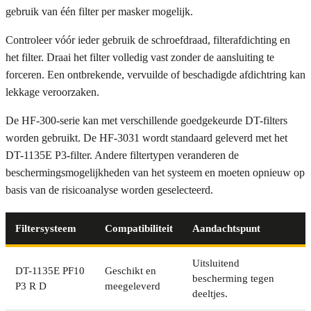
gebruik van één filter per masker mogelijk.
Controleer vóór ieder gebruik de schroefdraad, filterafdichting en
het filter. Draai het filter volledig vast zonder de aansluiting te
forceren. Een ontbrekende, vervuilde of beschadigde afdichtring kan
lekkage veroorzaken.
De HF-300-serie kan met verschillende goedgekeurde DT-filters
worden gebruikt. De HF-3031 wordt standaard geleverd met het
DT-1135E P3-filter. Andere filtertypen veranderen de
beschermingsmogelijkheden van het systeem en moeten opnieuw op
basis van de risicoanalyse worden geselecteerd.
Filtersysteem
Compatibiliteit
Aandachtspunt
Uitsluitend
DT-1135E PF10
Geschikt en
bescherming tegen
P3 R D
meegeleverd
deeltjes.