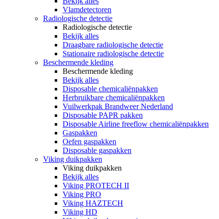
Bekijk alles
Vlamdetectoren
Radiologische detectie
Radiologische detectie
Bekijk alles
Draagbare radiologische detectie
Stationaire radiologische detectie
Beschermende kleding
Beschermende kleding
Bekijk alles
Disposable chemicaliënpakken
Herbruikbare chemicaliënpakken
Vuilwerkpak Brandweer Nederland
Disposable PAPR pakken
Disposable Airline freeflow chemicaliënpakken
Gaspakken
Oefen gaspakken
Disposable gaspakken
Viking duikpakken
Viking duikpakken
Bekijk alles
Viking PROTECH II
Viking PRO
Viking HAZTECH
Viking HD