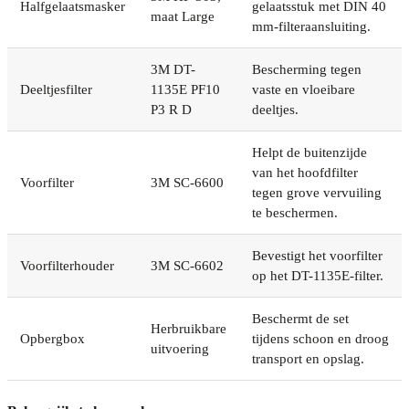
Halfgelaatsmasker
gelaatsstuk met DIN 40
maat Large
mm-filteraansluiting.
3M DT-
Bescherming tegen
Deeltjesfilter
1135E PF10
vaste en vloeibare
P3 R D
deeltjes.
Helpt de buitenzijde
van het hoofdfilter
Voorfilter
3M SC-6600
tegen grove vervuiling
te beschermen.
Bevestigt het voorfilter
Voorfilterhouder
3M SC-6602
op het DT-1135E-filter.
Beschermt de set
Herbruikbare
Opbergbox
tijdens schoon en droog
uitvoering
transport en opslag.