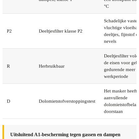
°C
Schadelijke vaste 
vluchtige vloeiba
P2
Deeltjesfilter klasse P2
deeltjes, fijnstof e
nevels
Deeltjesfilter vol
de eisen voor geb
R
Herbruikbaar
gedurende meer d
werkperiode
Het masker heeft 
aanvullende
D
Dolomietstofverstoppingstest
dolomietstofbelast
doorstaan
Uitsluitend A1-bescherming tegen gassen en dampen