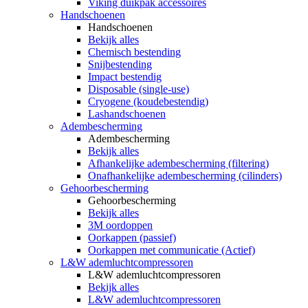
Viking duikpak accessoires
Handschoenen
Handschoenen
Bekijk alles
Chemisch bestending
Snijbestending
Impact bestendig
Disposable (single-use)
Cryogene (koudebestendig)
Lashandschoenen
Adembescherming
Adembescherming
Bekijk alles
Afhankelijke adembescherming (filtering)
Onafhankelijke adembescherming (cilinders)
Gehoorbescherming
Gehoorbescherming
Bekijk alles
3M oordoppen
Oorkappen (passief)
Oorkappen met communicatie (Actief)
L&W ademluchtcompressoren
L&W ademluchtcompressoren
Bekijk alles
L&W ademluchtcompressoren