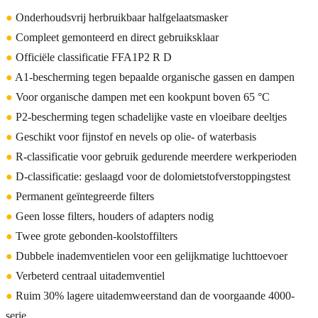
●
Onderhoudsvrij herbruikbaar halfgelaatsmasker
●
Compleet gemonteerd en direct gebruiksklaar
●
Officiële classificatie FFA1P2 R D
●
A1-bescherming tegen bepaalde organische gassen en dampen
●
Voor organische dampen met een kookpunt boven 65 °C
●
P2-bescherming tegen schadelijke vaste en vloeibare deeltjes
●
Geschikt voor fijnstof en nevels op olie- of waterbasis
●
R-classificatie voor gebruik gedurende meerdere werkperioden
●
D-classificatie: geslaagd voor de dolomietstofverstoppingstest
●
Permanent geïntegreerde filters
●
Geen losse filters, houders of adapters nodig
●
Twee grote gebonden-koolstoffilters
●
Dubbele inademventielen voor een gelijkmatige luchttoevoer
●
Verbeterd centraal uitademventiel
●
Ruim 30% lagere uitademweerstand dan de voorgaande 4000-
serie