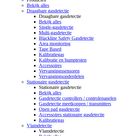
Bekijk alles
Draagbare gasdetectie
Draagbare gasdetectie
Bekijk alles
Single-gasdetectie
Multi-gasdetectie
Blackline Safety Gasdetectie
Area monitoring
Tape Based
Kalibratiegas
Kalibratie en bumptesten
Accessoires
Vervangingssensoren
Vervangingsonderdelen
Stationaire gasdetectie
Stationaire gasdetectie
Bekijk alles
Gasdetectie controllers / controlepanelen
Gasdetectie meetkoppen / transmitters
Open pad gasdetectie
Accessoires stationaire gasdetectie
Kalibratiegas
Vlamdetectie
Vlamdetectie