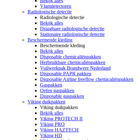
Bekijk alles
Vlamdetectoren
Radiologische detectie
Radiologische detectie
Bekijk alles
Draagbare radiologische detectie
Stationaire radiologische detectie
Beschermende kleding
Beschermende kleding
Bekijk alles
Disposable chemicaliënpakken
Herbruikbare chemicaliënpakken
Vuilwerkpak Brandweer Nederland
Disposable PAPR pakken
Disposable Airline freeflow chemicaliënpakken
Gaspakken
Oefen gaspakken
Disposable gaspakken
Viking duikpakken
Viking duikpakken
Bekijk alles
Viking PROTECH II
Viking PRO
Viking HAZTECH
Viking HD