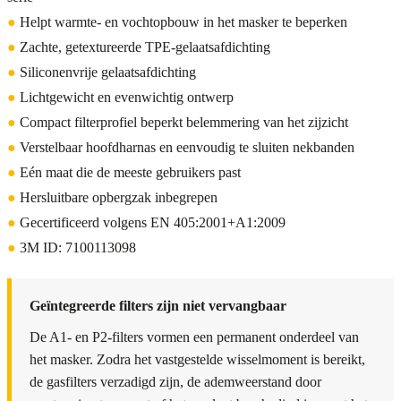
●
Helpt warmte- en vochtopbouw in het masker te beperken
●
Zachte, getextureerde TPE-gelaatsafdichting
●
Siliconenvrije gelaatsafdichting
●
Lichtgewicht en evenwichtig ontwerp
●
Compact filterprofiel beperkt belemmering van het zijzicht
●
Verstelbaar hoofdharnas en eenvoudig te sluiten nekbanden
●
Eén maat die de meeste gebruikers past
●
Hersluitbare opbergzak inbegrepen
●
Gecertificeerd volgens EN 405:2001+A1:2009
●
3M ID: 7100113098
Geïntegreerde filters zijn niet vervangbaar
De A1- en P2-filters vormen een permanent onderdeel van
het masker. Zodra het vastgestelde wisselmoment is bereikt,
de gasfilters verzadigd zijn, de ademweerstand door