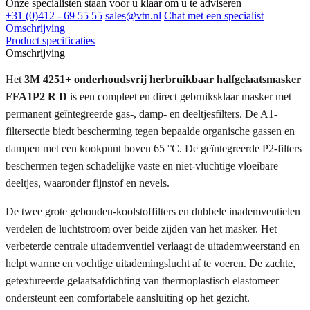
Onze specialisten staan voor u klaar om u te adviseren
+31 (0)412 - 69 55 55
sales@vtn.nl
Chat met een specialist
Omschrijving
Product specificaties
Omschrijving
Het
3M 4251+ onderhoudsvrij herbruikbaar halfgelaatsmasker
FFA1P2 R D
is een compleet en direct gebruiksklaar masker met
permanent geïntegreerde gas-, damp- en deeltjesfilters. De A1-
filtersectie biedt bescherming tegen bepaalde organische gassen en
dampen met een kookpunt boven 65 °C. De geïntegreerde P2-filters
beschermen tegen schadelijke vaste en niet-vluchtige vloeibare
deeltjes, waaronder fijnstof en nevels.
De twee grote gebonden-koolstoffilters en dubbele inademventielen
verdelen de luchtstroom over beide zijden van het masker. Het
verbeterde centrale uitademventiel verlaagt de uitademweerstand en
helpt warme en vochtige uitademingslucht af te voeren. De zachte,
getextureerde gelaatsafdichting van thermoplastisch elastomeer
ondersteunt een comfortabele aansluiting op het gezicht.