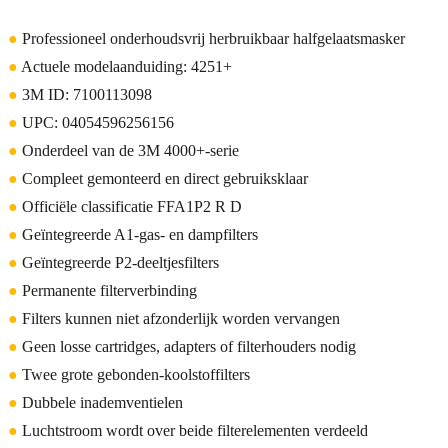
●
Professioneel onderhoudsvrij herbruikbaar halfgelaatsmasker
●
Actuele modelaanduiding: 4251+
●
3M ID: 7100113098
●
UPC: 04054596256156
●
Onderdeel van de 3M 4000+-serie
●
Compleet gemonteerd en direct gebruiksklaar
●
Officiële classificatie FFA1P2 R D
●
Geïntegreerde A1-gas- en dampfilters
●
Geïntegreerde P2-deeltjesfilters
●
Permanente filterverbinding
●
Filters kunnen niet afzonderlijk worden vervangen
●
Geen losse cartridges, adapters of filterhouders nodig
●
Twee grote gebonden-koolstoffilters
●
Dubbele inademventielen
●
Luchtstroom wordt over beide filterelementen verdeeld