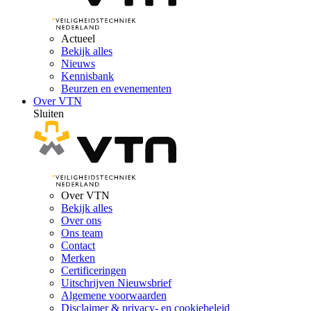
Actueel
Bekijk alles
Nieuws
Kennisbank
Beurzen en evenementen
Over VTN
Sluiten
Over VTN
Bekijk alles
Over ons
Ons team
Contact
Merken
Certificeringen
Uitschrijven Nieuwsbrief
Algemene voorwaarden
Disclaimer & privacy- en cookiebeleid