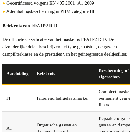
●
Gecertificeerd volgens EN 405:2001+A1:2009
●
Ademhalingsbescherming in PBM-categorie III
Betekenis van FFA1P2 R D
De officiële classificatie van het masker is FFA1P2 R D. De
afzonderlijke delen beschrijven het type gelaatstuk, de gas- en
dampfilterklasse en de prestaties van het geïntegreerde deeltjesfilter.
Bescherming of
Aanduiding
Betekenis
eigenschap
Compleet masker
FF
Filtrerend halfgelaatsmasker
permanent geïnte
filters
Bepaalde organis
Organische gassen en
gassen en dampe
A1
dampen, klasse 1
een kookpunt bo