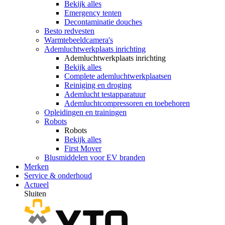
Bekijk alles
Emergency tenten
Decontaminatie douches
Besto redvesten
Warmtebeeldcamera's
Ademluchtwerkplaats inrichting
Ademluchtwerkplaats inrichting
Bekijk alles
Complete ademluchtwerkplaatsen
Reiniging en droging
Ademlucht testapparatuur
Ademluchtcompressoren en toebehoren
Opleidingen en trainingen
Robots
Robots
Bekijk alles
First Mover
Blusmiddelen voor EV branden
Merken
Service & onderhoud
Actueel
Sluiten