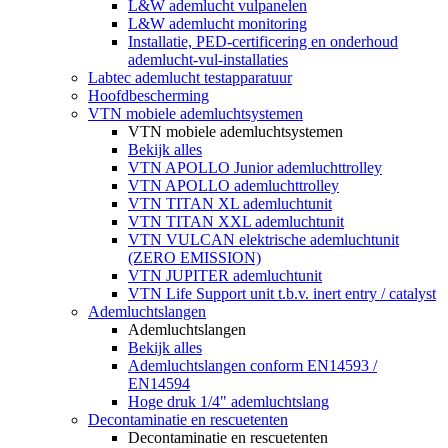
L&W ademlucht vulpanelen
L&W ademlucht monitoring
Installatie, PED-certificering en onderhoud
ademlucht-vul-installaties
Labtec ademlucht testapparatuur
Hoofdbescherming
VTN mobiele ademluchtsystemen
VTN mobiele ademluchtsystemen
Bekijk alles
VTN APOLLO Junior ademluchttrolley
VTN APOLLO ademluchttrolley
VTN TITAN XL ademluchtunit
VTN TITAN XXL ademluchtunit
VTN VULCAN elektrische ademluchtunit
(ZERO EMISSION)
VTN JUPITER ademluchtunit
VTN Life Support unit t.b.v. inert entry / catalyst
Ademluchtslangen
Ademluchtslangen
Bekijk alles
Ademluchtslangen conform EN14593 /
EN14594
Hoge druk 1/4" ademluchtslang
Decontaminatie en rescuetenten
Decontaminatie en rescuetenten