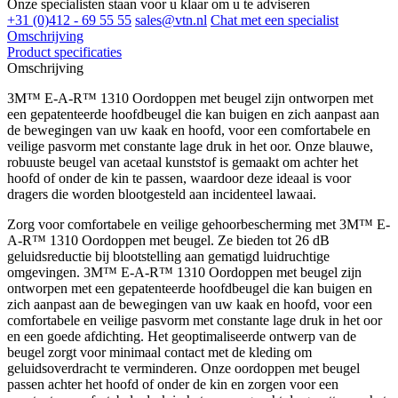
Onze specialisten staan voor u klaar om u te adviseren
+31 (0)412 - 69 55 55
sales@vtn.nl
Chat met een specialist
Omschrijving
Product specificaties
Omschrijving
3M™ E-A-R™ 1310 Oordoppen met beugel zijn ontworpen met
een gepatenteerde hoofdbeugel die kan buigen en zich aanpast aan
de bewegingen van uw kaak en hoofd, voor een comfortabele en
veilige pasvorm met constante lage druk in het oor. Onze blauwe,
robuuste beugel van acetaal kunststof is gemaakt om achter het
hoofd of onder de kin te passen, waardoor deze ideaal is voor
dragers die worden blootgesteld aan incidenteel lawaai.
Zorg voor comfortabele en veilige gehoorbescherming met 3M™ E-
A-R™ 1310 Oordoppen met beugel. Ze bieden tot 26 dB
geluidsreductie bij blootstelling aan gematigd luidruchtige
omgevingen. 3M™ E-A-R™ 1310 Oordoppen met beugel zijn
ontworpen met een gepatenteerde hoofdbeugel die kan buigen en
zich aanpast aan de bewegingen van uw kaak en hoofd, voor een
comfortabele en veilige pasvorm met constante lage druk in het oor
en een goede afdichting. Het geoptimaliseerde ontwerp van de
beugel zorgt voor minimaal contact met de kleding om
geluidsoverdracht te verminderen. Onze oordoppen met beugel
passen achter het hoofd of onder de kin en zorgen voor een