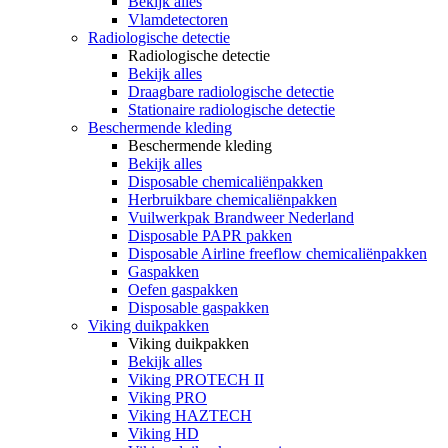
Bekijk alles
Vlamdetectoren
Radiologische detectie
Radiologische detectie
Bekijk alles
Draagbare radiologische detectie
Stationaire radiologische detectie
Beschermende kleding
Beschermende kleding
Bekijk alles
Disposable chemicaliënpakken
Herbruikbare chemicaliënpakken
Vuilwerkpak Brandweer Nederland
Disposable PAPR pakken
Disposable Airline freeflow chemicaliënpakken
Gaspakken
Oefen gaspakken
Disposable gaspakken
Viking duikpakken
Viking duikpakken
Bekijk alles
Viking PROTECH II
Viking PRO
Viking HAZTECH
Viking HD