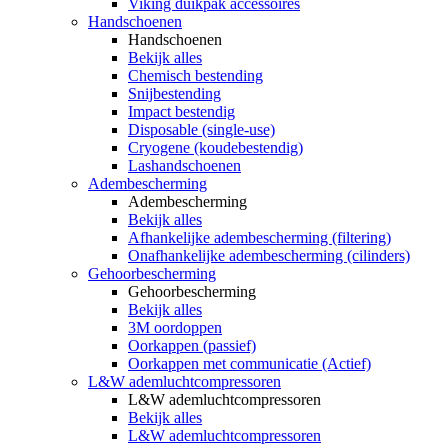
Viking duikpak accessoires
Handschoenen
Handschoenen
Bekijk alles
Chemisch bestending
Snijbestending
Impact bestendig
Disposable (single-use)
Cryogene (koudebestendig)
Lashandschoenen
Adembescherming
Adembescherming
Bekijk alles
Afhankelijke adembescherming (filtering)
Onafhankelijke adembescherming (cilinders)
Gehoorbescherming
Gehoorbescherming
Bekijk alles
3M oordoppen
Oorkappen (passief)
Oorkappen met communicatie (Actief)
L&W ademluchtcompressoren
L&W ademluchtcompressoren
Bekijk alles
L&W ademluchtcompressoren