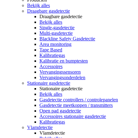
Bekijk alles
Draagbare gasdetectie
Draagbare gasdetectie
Bekijk alles
Single-gasdetectie
Multi-gasdetectie
Blackline Safety Gasdetectie
Area monitoring
Tape Based
Kalibratiegas
Kalibratie en bumptesten
Accessoires
Vervangingssensoren
Vervangingsonderdelen
Stationaire gasdetectie
Stationaire gasdetectie
Bekijk alles
Gasdetectie controllers / controlepanelen
Gasdetectie meetkoppen / transmitters
Open pad gasdetectie
Accessoires stationaire gasdetectie
Kalibratiegas
Vlamdetectie
Vlamdetectie