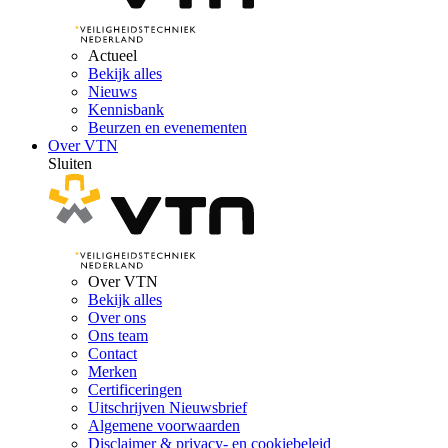
Actueel
Bekijk alles
Nieuws
Kennisbank
Beurzen en evenementen
Over VTN
Sluiten
Over VTN
Bekijk alles
Over ons
Ons team
Contact
Merken
Certificeringen
Uitschrijven Nieuwsbrief
Algemene voorwaarden
Disclaimer & privacy- en cookiebeleid