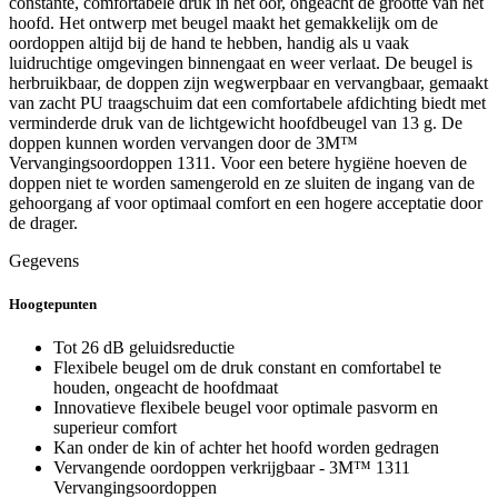
constante, comfortabele druk in het oor, ongeacht de grootte van het
hoofd. Het ontwerp met beugel maakt het gemakkelijk om de
oordoppen altijd bij de hand te hebben, handig als u vaak
luidruchtige omgevingen binnengaat en weer verlaat. De beugel is
herbruikbaar, de doppen zijn wegwerpbaar en vervangbaar, gemaakt
van zacht PU traagschuim dat een comfortabele afdichting biedt met
verminderde druk van de lichtgewicht hoofdbeugel van 13 g. De
doppen kunnen worden vervangen door de 3M™
Vervangingsoordoppen 1311. Voor een betere hygiëne hoeven de
doppen niet te worden samengerold en ze sluiten de ingang van de
gehoorgang af voor optimaal comfort en een hogere acceptatie door
de drager.
Gegevens
Hoogtepunten
Tot 26 dB geluidsreductie
Flexibele beugel om de druk constant en comfortabel te
houden, ongeacht de hoofdmaat
Innovatieve flexibele beugel voor optimale pasvorm en
superieur comfort
Kan onder de kin of achter het hoofd worden gedragen
Vervangende oordoppen verkrijgbaar - 3M™ 1311
Vervangingsoordoppen