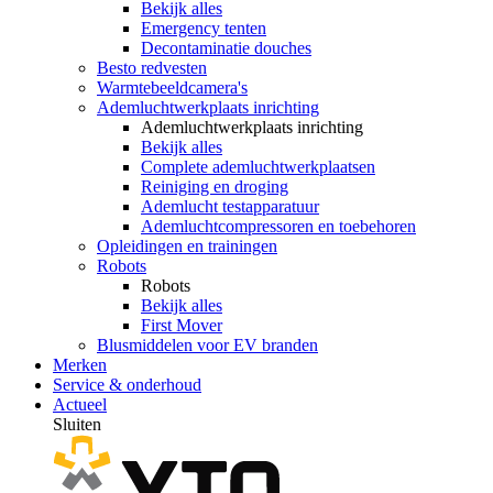
Bekijk alles
Emergency tenten
Decontaminatie douches
Besto redvesten
Warmtebeeldcamera's
Ademluchtwerkplaats inrichting
Ademluchtwerkplaats inrichting
Bekijk alles
Complete ademluchtwerkplaatsen
Reiniging en droging
Ademlucht testapparatuur
Ademluchtcompressoren en toebehoren
Opleidingen en trainingen
Robots
Robots
Bekijk alles
First Mover
Blusmiddelen voor EV branden
Merken
Service & onderhoud
Actueel
Sluiten