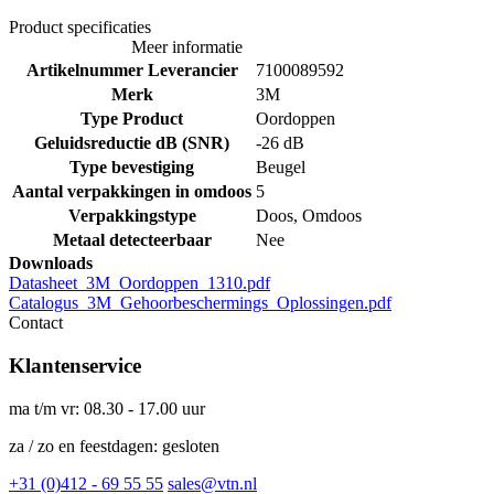
Product specificaties
Meer informatie
Artikelnummer Leverancier
7100089592
Merk
3M
Type Product
Oordoppen
Geluidsreductie dB (SNR)
-26 dB
Type bevestiging
Beugel
Aantal verpakkingen in omdoos
5
Verpakkingstype
Doos, Omdoos
Metaal detecteerbaar
Nee
Downloads
Datasheet_3M_Oordoppen_1310.pdf
Catalogus_3M_Gehoorbeschermings_Oplossingen.pdf
Contact
Klantenservice
ma t/m vr: 08.30 - 17.00 uur
za / zo en feestdagen: gesloten
+31 (0)412 - 69 55 55
sales@vtn.nl