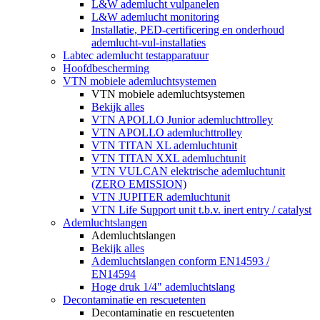
L&W ademlucht vulpanelen
L&W ademlucht monitoring
Installatie, PED-certificering en onderhoud
ademlucht-vul-installaties
Labtec ademlucht testapparatuur
Hoofdbescherming
VTN mobiele ademluchtsystemen
VTN mobiele ademluchtsystemen
Bekijk alles
VTN APOLLO Junior ademluchttrolley
VTN APOLLO ademluchttrolley
VTN TITAN XL ademluchtunit
VTN TITAN XXL ademluchtunit
VTN VULCAN elektrische ademluchtunit
(ZERO EMISSION)
VTN JUPITER ademluchtunit
VTN Life Support unit t.b.v. inert entry / catalyst
Ademluchtslangen
Ademluchtslangen
Bekijk alles
Ademluchtslangen conform EN14593 /
EN14594
Hoge druk 1/4" ademluchtslang
Decontaminatie en rescuetenten
Decontaminatie en rescuetenten