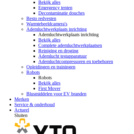
Bekijk alles
Emergency tenten
Decontaminatie douches
Besto redvesten
Warmtebeeldcamera's
Ademluchtwerkplaats inrichting
Ademluchtwerkplaats inrichting
Bekijk alles
Complete ademluchtwerkplaatsen
Reiniging en droging
Ademlucht testapparatuur
Ademluchtcompressoren en toebehoren
Opleidingen en trainingen
Robots
Robots
Bekijk alles
First Mover
Blusmiddelen voor EV branden
Merken
Service & onderhoud
Actueel
Sluiten