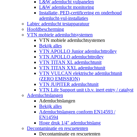
L&W ademlucht vulpanelen
L&W ademlucht monitoring
Installatie, PED-certificering en onderhoud
ademlucht-vul-installaties
Labtec ademlucht testapparatuur
Hoofdbescherming
VTN mobiele ademluchtsystemen
VTN mobiele ademluchtsystemen
Bekijk alles
VTN APOLLO Junior ademluchttrolley
VTN APOLLO ademluchttrolley
VTN TITAN XL ademluchtunit
VTN TITAN XXL ademluchtunit
VTN VULCAN elektrische ademluchtunit
(ZERO EMISSION)
VTN JUPITER ademluchtunit
VTN Life Support unit t.b.v. inert entry / catalyst
Ademluchtslangen
Ademluchtslangen
Bekijk alles
Ademluchtslangen conform EN14593 /
EN14594
Hoge druk 1/4" ademluchtslang
Decontaminatie en rescuetenten
Decontaminatie en rescuetenten