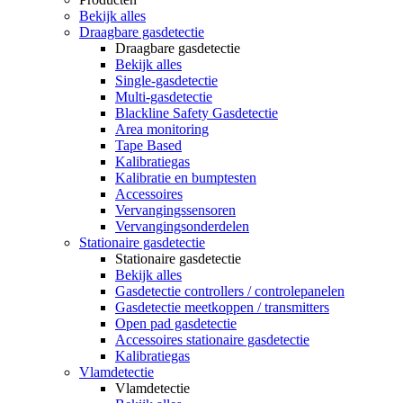
Bekijk alles
Draagbare gasdetectie
Draagbare gasdetectie
Bekijk alles
Single-gasdetectie
Multi-gasdetectie
Blackline Safety Gasdetectie
Area monitoring
Tape Based
Kalibratiegas
Kalibratie en bumptesten
Accessoires
Vervangingssensoren
Vervangingsonderdelen
Stationaire gasdetectie
Stationaire gasdetectie
Bekijk alles
Gasdetectie controllers / controlepanelen
Gasdetectie meetkoppen / transmitters
Open pad gasdetectie
Accessoires stationaire gasdetectie
Kalibratiegas
Vlamdetectie
Vlamdetectie