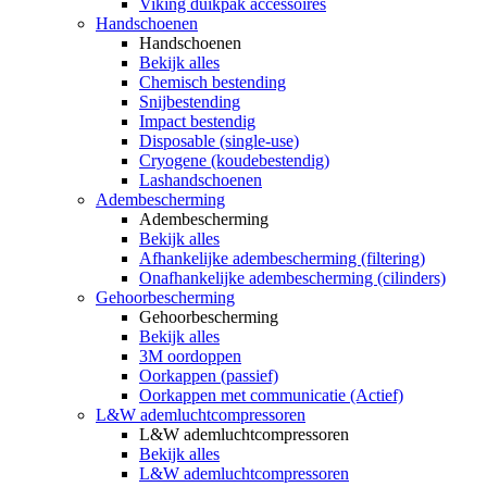
Viking duikpak accessoires
Handschoenen
Handschoenen
Bekijk alles
Chemisch bestending
Snijbestending
Impact bestendig
Disposable (single-use)
Cryogene (koudebestendig)
Lashandschoenen
Adembescherming
Adembescherming
Bekijk alles
Afhankelijke adembescherming (filtering)
Onafhankelijke adembescherming (cilinders)
Gehoorbescherming
Gehoorbescherming
Bekijk alles
3M oordoppen
Oorkappen (passief)
Oorkappen met communicatie (Actief)
L&W ademluchtcompressoren
L&W ademluchtcompressoren
Bekijk alles
L&W ademluchtcompressoren