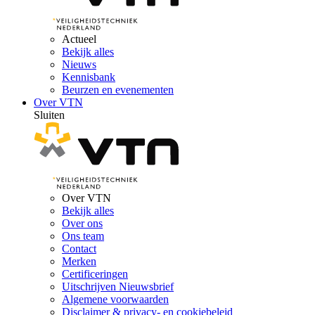
Actueel
Bekijk alles
Nieuws
Kennisbank
Beurzen en evenementen
Over VTN
Sluiten
Over VTN
Bekijk alles
Over ons
Ons team
Contact
Merken
Certificeringen
Uitschrijven Nieuwsbrief
Algemene voorwaarden
Disclaimer & privacy- en cookiebeleid