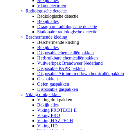
Bekijk alles
Vlamdetectoren
Radiologische detectie
Radiologische detectie
Bekijk alles
Draagbare radiologische detectie
Stationaire radiologische detectie
Beschermende kleding
Beschermende kleding
Bekijk alles
Disposable chemicaliënpakken
Herbruikbare chemicaliënpakken
Vuilwerkpak Brandweer Nederland
Disposable PAPR pakken
Disposable Airline freeflow chemicaliënpakken
Gaspakken
Oefen gaspakken
Disposable gaspakken
Viking duikpakken
Viking duikpakken
Bekijk alles
Viking PROTECH II
Viking PRO
Viking HAZTECH
Viking HD