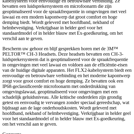
kabelsysteem voor eenvoudige en betrouwbare verbinding. Ze
bevatten een luidsprekersysteem en microfoonarm die zijn
geoptimaliseerd voor de spraakfrequentie in omgevingen met veel
lawaai en een modern kapontwerp dat groot comfort en hoge
demping biedt. Wordt geleverd met hoofdband, nekband of
helmbevestiging. Verkrijgbaar in helder geel voor het
standaardmodel of in helder blauw met Ex-goedkeuring, om het
verschil aan te geven.
Bescherm uw gehoor en blijf gesprekken horen met de 3M™
PELTOR™ CH-3 Headsets. Deze headsets bevatten een CH-3-
luidsprekersysteem dat is geoptimaliseerd voor de spraakfrequentie
in omgevingen met veel lawaai en voldoen aan de efficiëntie-eisen
van de huidige digitale apparaten. Het FLX2-kabelsysteem biedt een
eenvoudige en betrouwbare verbinding en het moderne kapontwerp
zorgt voor groot comfort en hoge demping. Ze bevatten ook een
IP68-geclassificeerde microfoonarm met onderdrukking van
omgevingslawaai, geoptimaliseerd voor omgevingen met een
schadelijk geluidsniveau. Alle kritische onderdelen zijn grondig
getest en eenvoudig te vervangen zonder speciaal gereedschap, wat
bijdraagt aan de lage onderhoudskosten. Wordt geleverd met
hoofdband, nekband of helmbevestiging. Verkrijgbaar in helder geel
voor het standaardmodel of in helder blauw met Ex-goedkeuring,
om het verschil aan te geven.