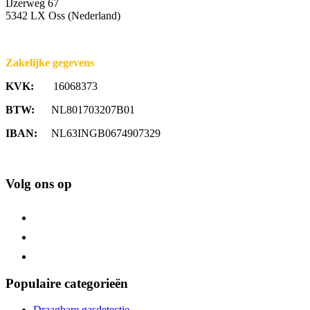
IJzerweg 67
5342 LX Oss (Nederland)
Zakelijke gegevens
KVK:
16068373
BTW:
NL801703207B01
IBAN:
NL63INGB0674907329
Volg ons op
Populaire categorieën
Draagbare gasdetectie