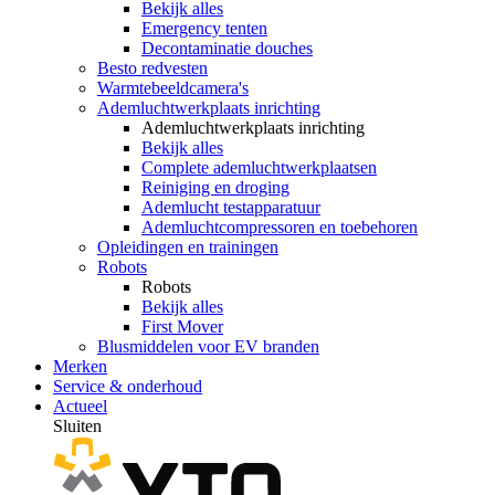
Bekijk alles
Emergency tenten
Decontaminatie douches
Besto redvesten
Warmtebeeldcamera's
Ademluchtwerkplaats inrichting
Ademluchtwerkplaats inrichting
Bekijk alles
Complete ademluchtwerkplaatsen
Reiniging en droging
Ademlucht testapparatuur
Ademluchtcompressoren en toebehoren
Opleidingen en trainingen
Robots
Robots
Bekijk alles
First Mover
Blusmiddelen voor EV branden
Merken
Service & onderhoud
Actueel
Sluiten