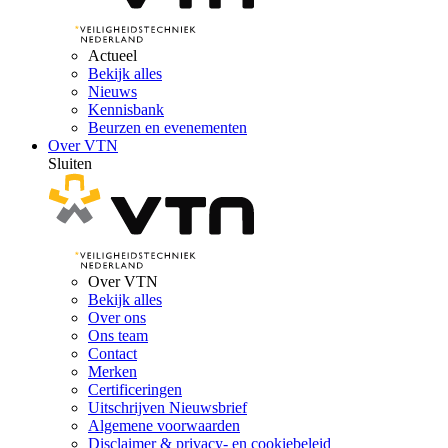
Actueel
Bekijk alles
Nieuws
Kennisbank
Beurzen en evenementen
Over VTN
Sluiten
Over VTN
Bekijk alles
Over ons
Ons team
Contact
Merken
Certificeringen
Uitschrijven Nieuwsbrief
Algemene voorwaarden
Disclaimer & privacy- en cookiebeleid