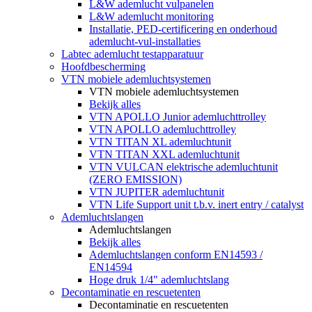
L&W ademlucht vulpanelen
L&W ademlucht monitoring
Installatie, PED-certificering en onderhoud
ademlucht-vul-installaties
Labtec ademlucht testapparatuur
Hoofdbescherming
VTN mobiele ademluchtsystemen
VTN mobiele ademluchtsystemen
Bekijk alles
VTN APOLLO Junior ademluchttrolley
VTN APOLLO ademluchttrolley
VTN TITAN XL ademluchtunit
VTN TITAN XXL ademluchtunit
VTN VULCAN elektrische ademluchtunit
(ZERO EMISSION)
VTN JUPITER ademluchtunit
VTN Life Support unit t.b.v. inert entry / catalyst
Ademluchtslangen
Ademluchtslangen
Bekijk alles
Ademluchtslangen conform EN14593 /
EN14594
Hoge druk 1/4" ademluchtslang
Decontaminatie en rescuetenten
Decontaminatie en rescuetenten