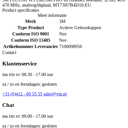
470 MHz, analoog/digitaal, MT73H7B4D10-EU
Product specificaties
Meer informatie
Merk
3M
Type Product
Actieve Gehoorkappen
Conform ISO 9001
Nee
Conform ISO 13485
Nee
Artikelnummer Leverancier
7100098956
Contact
Klantenservice
ma t/m vr: 08.30 - 17.00 uur
za / zo en feestdagen: gesloten
+31 (0)412 - 69 55 55
sales@vtn.nl
Chat
ma t/m vr: 09.00 - 17.00 uur
za / zo en feestdagen: gesloten