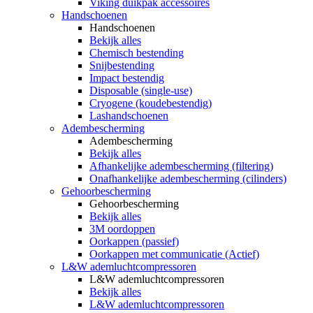
Viking duikpak accessoires
Handschoenen
Handschoenen
Bekijk alles
Chemisch bestending
Snijbestending
Impact bestendig
Disposable (single-use)
Cryogene (koudebestendig)
Lashandschoenen
Adembescherming
Adembescherming
Bekijk alles
Afhankelijke adembescherming (filtering)
Onafhankelijke adembescherming (cilinders)
Gehoorbescherming
Gehoorbescherming
Bekijk alles
3M oordoppen
Oorkappen (passief)
Oorkappen met communicatie (Actief)
L&W ademluchtcompressoren
L&W ademluchtcompressoren
Bekijk alles
L&W ademluchtcompressoren