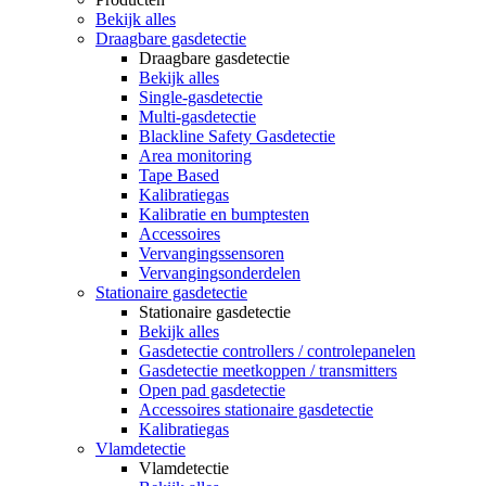
Bekijk alles
Draagbare gasdetectie
Draagbare gasdetectie
Bekijk alles
Single-gasdetectie
Multi-gasdetectie
Blackline Safety Gasdetectie
Area monitoring
Tape Based
Kalibratiegas
Kalibratie en bumptesten
Accessoires
Vervangingssensoren
Vervangingsonderdelen
Stationaire gasdetectie
Stationaire gasdetectie
Bekijk alles
Gasdetectie controllers / controlepanelen
Gasdetectie meetkoppen / transmitters
Open pad gasdetectie
Accessoires stationaire gasdetectie
Kalibratiegas
Vlamdetectie
Vlamdetectie