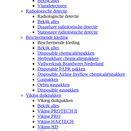
Bekijk alles
Vlamdetectoren
Radiologische detectie
Radiologische detectie
Bekijk alles
Draagbare radiologische detectie
Stationaire radiologische detectie
Beschermende kleding
Beschermende kleding
Bekijk alles
Disposable chemicaliënpakken
Herbruikbare chemicaliënpakken
Vuilwerkpak Brandweer Nederland
Disposable PAPR pakken
Disposable Airline freeflow chemicaliënpakken
Gaspakken
Oefen gaspakken
Disposable gaspakken
Viking duikpakken
Viking duikpakken
Bekijk alles
Viking PROTECH II
Viking PRO
Viking HAZTECH
Viking HD