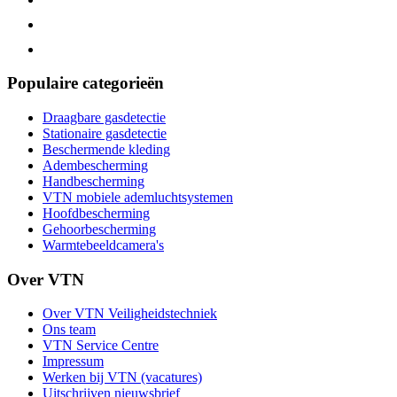
Populaire categorieën
Draagbare gasdetectie
Stationaire gasdetectie
Beschermende kleding
Adembescherming
Handbescherming
VTN mobiele ademluchtsystemen
Hoofdbescherming
Gehoorbescherming
Warmtebeeldcamera's
Over VTN
Over VTN Veiligheidstechniek
Ons team
VTN Service Centre
Impressum
Werken bij VTN (vacatures)
Uitschrijven nieuwsbrief