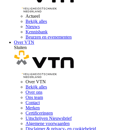
Actueel
Bekijk alles
Nieuws
Kennisbank
Beurzen en evenementen
Over VTN
Sluiten
Over VTN
Bekijk alles
Over ons
Ons team
Contact
Merken
Certificeringen
Uitschrijven Nieuwsbrief
Algemene voorwaarden
Disclaimer & privacy- en cookiebeleid