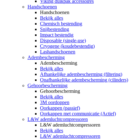
Viking duikpak accessoires
Handschoenen
Handschoenen
Bekijk alles
Chemisch bestending
Snijbestending
Impact bestendig
Disposable (single-use)
Cryogene (koudebestendig)
Lashandschoenen
Adembescherming
Adembescherming
Bekijk alles
Afhankelijke adembescherming (filtering)
Onafhankelijke adembescherming (cilinders)
Gehoorbescherming
Gehoorbescherming
Bekijk alles
3M oordoppen
Oorkappen (passief)
Oorkappen met communicatie (Actief)
L&W ademluchtcompressoren
L&W ademluchtcompressoren
Bekijk alles
L&W ademluchtcompressoren