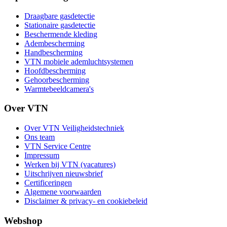
Draagbare gasdetectie
Stationaire gasdetectie
Beschermende kleding
Adembescherming
Handbescherming
VTN mobiele ademluchtsystemen
Hoofdbescherming
Gehoorbescherming
Warmtebeeldcamera's
Over VTN
Over VTN Veiligheidstechniek
Ons team
VTN Service Centre
Impressum
Werken bij VTN (vacatures)
Uitschrijven nieuwsbrief
Certificeringen
Algemene voorwaarden
Disclaimer & privacy- en cookiebeleid
Webshop