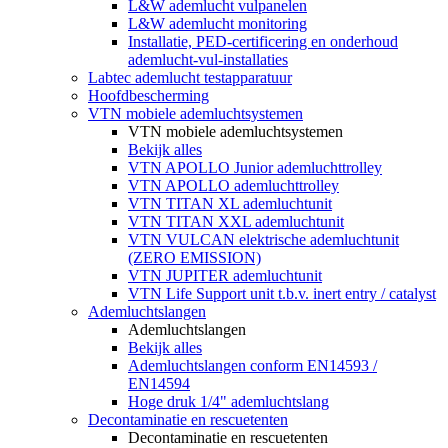
L&W ademlucht vulpanelen
L&W ademlucht monitoring
Installatie, PED-certificering en onderhoud
ademlucht-vul-installaties
Labtec ademlucht testapparatuur
Hoofdbescherming
VTN mobiele ademluchtsystemen
VTN mobiele ademluchtsystemen
Bekijk alles
VTN APOLLO Junior ademluchttrolley
VTN APOLLO ademluchttrolley
VTN TITAN XL ademluchtunit
VTN TITAN XXL ademluchtunit
VTN VULCAN elektrische ademluchtunit
(ZERO EMISSION)
VTN JUPITER ademluchtunit
VTN Life Support unit t.b.v. inert entry / catalyst
Ademluchtslangen
Ademluchtslangen
Bekijk alles
Ademluchtslangen conform EN14593 /
EN14594
Hoge druk 1/4" ademluchtslang
Decontaminatie en rescuetenten
Decontaminatie en rescuetenten