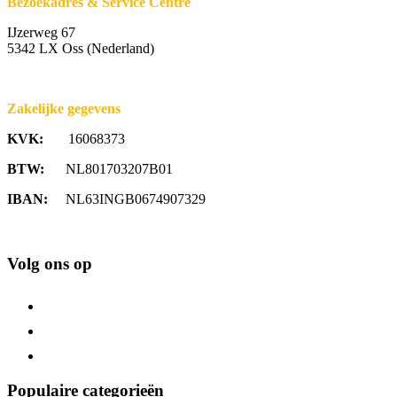
Bezoekadres & Service Centre
IJzerweg 67
5342 LX Oss (Nederland)
Zakelijke gegevens
KVK:
16068373
BTW:
NL801703207B01
IBAN:
NL63INGB0674907329
Volg ons op
Populaire categorieën