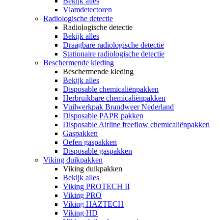
Bekijk alles
Vlamdetectoren
Radiologische detectie
Radiologische detectie
Bekijk alles
Draagbare radiologische detectie
Stationaire radiologische detectie
Beschermende kleding
Beschermende kleding
Bekijk alles
Disposable chemicaliënpakken
Herbruikbare chemicaliënpakken
Vuilwerkpak Brandweer Nederland
Disposable PAPR pakken
Disposable Airline freeflow chemicaliënpakken
Gaspakken
Oefen gaspakken
Disposable gaspakken
Viking duikpakken
Viking duikpakken
Bekijk alles
Viking PROTECH II
Viking PRO
Viking HAZTECH
Viking HD