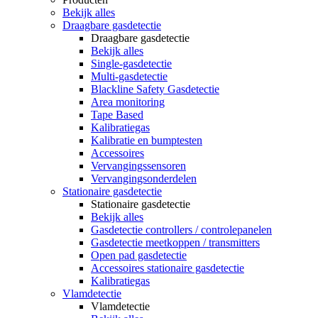
Bekijk alles
Draagbare gasdetectie
Draagbare gasdetectie
Bekijk alles
Single-gasdetectie
Multi-gasdetectie
Blackline Safety Gasdetectie
Area monitoring
Tape Based
Kalibratiegas
Kalibratie en bumptesten
Accessoires
Vervangingssensoren
Vervangingsonderdelen
Stationaire gasdetectie
Stationaire gasdetectie
Bekijk alles
Gasdetectie controllers / controlepanelen
Gasdetectie meetkoppen / transmitters
Open pad gasdetectie
Accessoires stationaire gasdetectie
Kalibratiegas
Vlamdetectie
Vlamdetectie