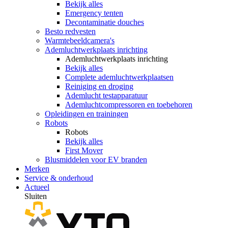
Bekijk alles
Emergency tenten
Decontaminatie douches
Besto redvesten
Warmtebeeldcamera's
Ademluchtwerkplaats inrichting
Ademluchtwerkplaats inrichting
Bekijk alles
Complete ademluchtwerkplaatsen
Reiniging en droging
Ademlucht testapparatuur
Ademluchtcompressoren en toebehoren
Opleidingen en trainingen
Robots
Robots
Bekijk alles
First Mover
Blusmiddelen voor EV branden
Merken
Service & onderhoud
Actueel
Sluiten