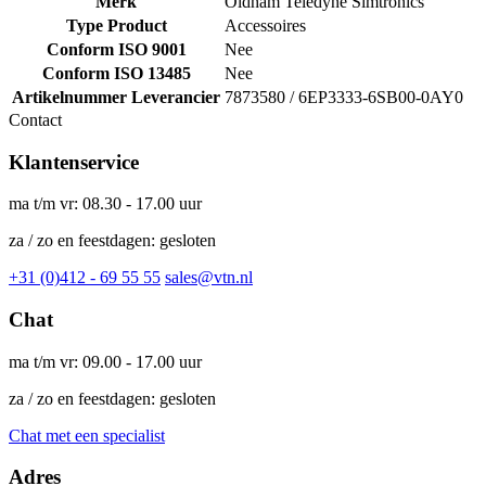
Merk
Oldham Teledyne Simtronics
Type Product
Accessoires
Conform ISO 9001
Nee
Conform ISO 13485
Nee
Artikelnummer Leverancier
7873580 / 6EP3333-6SB00-0AY0
Contact
Klantenservice
ma t/m vr: 08.30 - 17.00 uur
za / zo en feestdagen: gesloten
+31 (0)412 - 69 55 55
sales@vtn.nl
Chat
ma t/m vr: 09.00 - 17.00 uur
za / zo en feestdagen: gesloten
Chat met een specialist
Adres