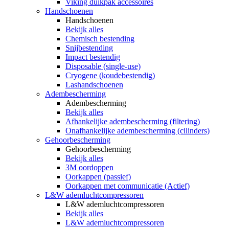
Viking duikpak accessoires
Handschoenen
Handschoenen
Bekijk alles
Chemisch bestending
Snijbestending
Impact bestendig
Disposable (single-use)
Cryogene (koudebestendig)
Lashandschoenen
Adembescherming
Adembescherming
Bekijk alles
Afhankelijke adembescherming (filtering)
Onafhankelijke adembescherming (cilinders)
Gehoorbescherming
Gehoorbescherming
Bekijk alles
3M oordoppen
Oorkappen (passief)
Oorkappen met communicatie (Actief)
L&W ademluchtcompressoren
L&W ademluchtcompressoren
Bekijk alles
L&W ademluchtcompressoren