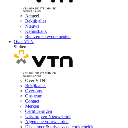
Actueel
Bekijk alles
Nieuws
Kennisbank
Beurzen en evenementen
Over VTN
Sluiten
Over VTN
Bekijk alles
Over ons
Ons team
Contact
Merken
Certificeringen
Uitschrijven Nieuwsbrief
Algemene voorwaarden
Disclaimer & privacy- en cookiebeleid