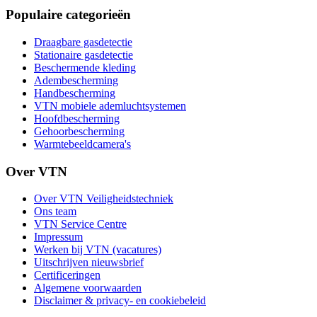
Populaire categorieën
Draagbare gasdetectie
Stationaire gasdetectie
Beschermende kleding
Adembescherming
Handbescherming
VTN mobiele ademluchtsystemen
Hoofdbescherming
Gehoorbescherming
Warmtebeeldcamera's
Over VTN
Over VTN Veiligheidstechniek
Ons team
VTN Service Centre
Impressum
Werken bij VTN (vacatures)
Uitschrijven nieuwsbrief
Certificeringen
Algemene voorwaarden
Disclaimer & privacy- en cookiebeleid