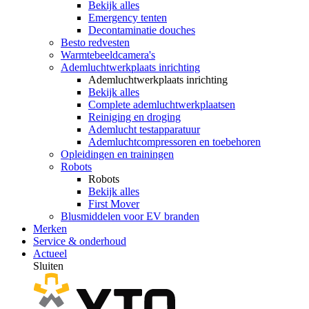
Bekijk alles
Emergency tenten
Decontaminatie douches
Besto redvesten
Warmtebeeldcamera's
Ademluchtwerkplaats inrichting
Ademluchtwerkplaats inrichting
Bekijk alles
Complete ademluchtwerkplaatsen
Reiniging en droging
Ademlucht testapparatuur
Ademluchtcompressoren en toebehoren
Opleidingen en trainingen
Robots
Robots
Bekijk alles
First Mover
Blusmiddelen voor EV branden
Merken
Service & onderhoud
Actueel
Sluiten