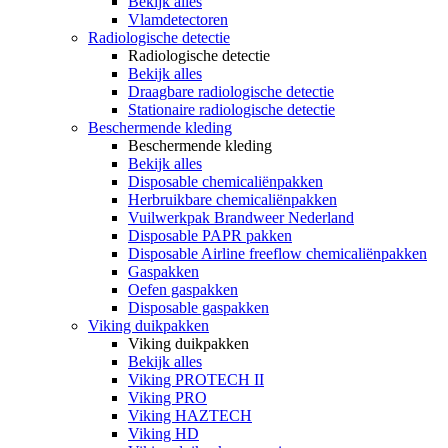
Bekijk alles
Vlamdetectoren
Radiologische detectie
Radiologische detectie
Bekijk alles
Draagbare radiologische detectie
Stationaire radiologische detectie
Beschermende kleding
Beschermende kleding
Bekijk alles
Disposable chemicaliënpakken
Herbruikbare chemicaliënpakken
Vuilwerkpak Brandweer Nederland
Disposable PAPR pakken
Disposable Airline freeflow chemicaliënpakken
Gaspakken
Oefen gaspakken
Disposable gaspakken
Viking duikpakken
Viking duikpakken
Bekijk alles
Viking PROTECH II
Viking PRO
Viking HAZTECH
Viking HD