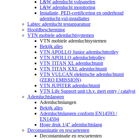
L&W ademlucht vulpanelen
L&W ademlucht monitoring
Installatie, PED-certificering en onderhoud
ademlucht-vul-installaties
Labtec ademlucht testapparatuur
Hoofdbescherming
VTN mobiele ademluchtsystemen
VTN mobiele ademluchtsystemen
Bekijk alles
VTN APOLLO Junior ademluchttrolley
VTN APOLLO ademluchttrolley
VTN TITAN XL ademluchtunit
VTN TITAN XXL ademluchtunit
VTN VULCAN elektrische ademluchtunit
(ZERO EMISSION)
VTN JUPITER ademluchtunit
VTN Life Support unit t.b.v. inert entry / catalyst
Ademluchtslangen
Ademluchtslangen
Bekijk alles
Ademluchtslangen conform EN14593 /
EN14594
Hoge druk 1/4" ademluchtslang
Decontaminatie en rescuetenten
Decontaminatie en rescuetenten