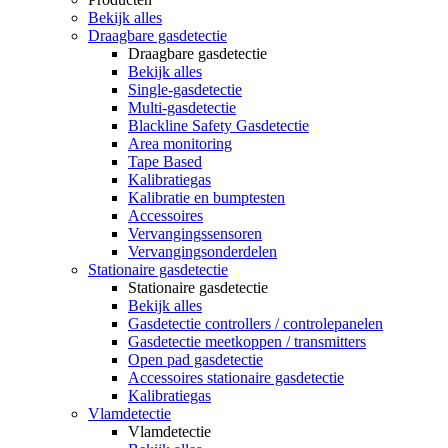
Bekijk alles
Draagbare gasdetectie
Draagbare gasdetectie
Bekijk alles
Single-gasdetectie
Multi-gasdetectie
Blackline Safety Gasdetectie
Area monitoring
Tape Based
Kalibratiegas
Kalibratie en bumptesten
Accessoires
Vervangingssensoren
Vervangingsonderdelen
Stationaire gasdetectie
Stationaire gasdetectie
Bekijk alles
Gasdetectie controllers / controlepanelen
Gasdetectie meetkoppen / transmitters
Open pad gasdetectie
Accessoires stationaire gasdetectie
Kalibratiegas
Vlamdetectie
Vlamdetectie