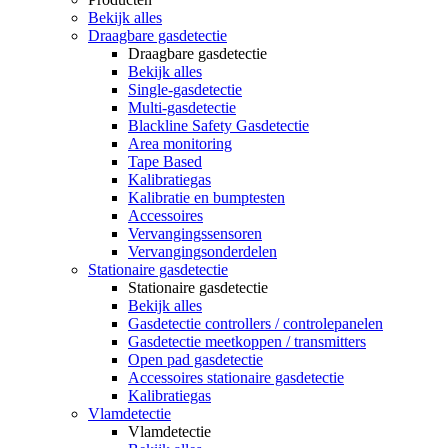
Bekijk alles
Draagbare gasdetectie
Draagbare gasdetectie
Bekijk alles
Single-gasdetectie
Multi-gasdetectie
Blackline Safety Gasdetectie
Area monitoring
Tape Based
Kalibratiegas
Kalibratie en bumptesten
Accessoires
Vervangingssensoren
Vervangingsonderdelen
Stationaire gasdetectie
Stationaire gasdetectie
Bekijk alles
Gasdetectie controllers / controlepanelen
Gasdetectie meetkoppen / transmitters
Open pad gasdetectie
Accessoires stationaire gasdetectie
Kalibratiegas
Vlamdetectie
Vlamdetectie