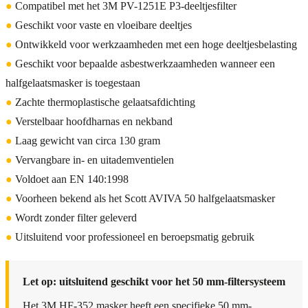
●
Compatibel met het 3M PV-1251E P3-deeltjesfilter
●
Geschikt voor vaste en vloeibare deeltjes
●
Ontwikkeld voor werkzaamheden met een hoge deeltjesbelasting
●
Geschikt voor bepaalde asbestwerkzaamheden wanneer een
halfgelaatsmasker is toegestaan
●
Zachte thermoplastische gelaatsafdichting
●
Verstelbaar hoofdharnas en nekband
●
Laag gewicht van circa 130 gram
●
Vervangbare in- en uitademventielen
●
Voldoet aan EN 140:1998
●
Voorheen bekend als het Scott AVIVA 50 halfgelaatsmasker
●
Wordt zonder filter geleverd
●
Uitsluitend voor professioneel en beroepsmatig gebruik
Let op: uitsluitend geschikt voor het 50 mm-filtersysteem
Het 3M HF-352 masker heeft een specifieke 50 mm-