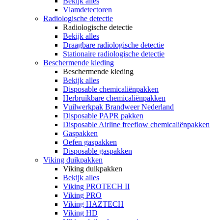
Bekijk alles
Vlamdetectoren
Radiologische detectie
Radiologische detectie
Bekijk alles
Draagbare radiologische detectie
Stationaire radiologische detectie
Beschermende kleding
Beschermende kleding
Bekijk alles
Disposable chemicaliënpakken
Herbruikbare chemicaliënpakken
Vuilwerkpak Brandweer Nederland
Disposable PAPR pakken
Disposable Airline freeflow chemicaliënpakken
Gaspakken
Oefen gaspakken
Disposable gaspakken
Viking duikpakken
Viking duikpakken
Bekijk alles
Viking PROTECH II
Viking PRO
Viking HAZTECH
Viking HD