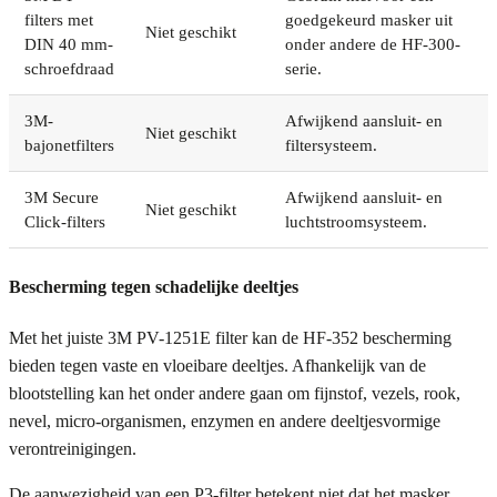
filters met
goedgekeurd masker uit
Niet geschikt
DIN 40 mm-
onder andere de HF-300-
schroefdraad
serie.
3M-
Afwijkend aansluit- en
Niet geschikt
bajonetfilters
filtersysteem.
3M Secure
Afwijkend aansluit- en
Niet geschikt
Click-filters
luchtstroomsysteem.
Bescherming tegen schadelijke deeltjes
Met het juiste 3M PV-1251E filter kan de HF-352 bescherming
bieden tegen vaste en vloeibare deeltjes. Afhankelijk van de
blootstelling kan het onder andere gaan om fijnstof, vezels, rook,
nevel, micro-organismen, enzymen en andere deeltjesvormige
verontreinigingen.
De aanwezigheid van een P3-filter betekent niet dat het masker