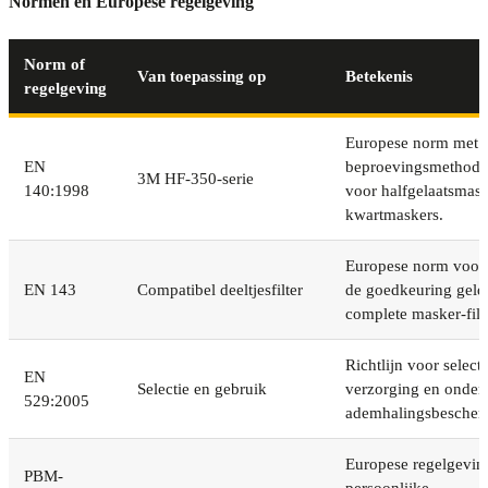
Normen en Europese regelgeving
Norm of
Van toepassing op
Betekenis
regelgeving
Europese norm met e
EN
beproevingsmethode
3M HF-350-serie
140:1998
voor halfgelaatsmask
kwartmaskers.
Europese norm voor de
EN 143
Compatibel deeltjesfilter
de goedkeuring geld
complete masker-filt
Richtlijn voor selecti
EN
Selectie en gebruik
verzorging en onder
529:2005
ademhalingsbescher
Europese regelgevin
PBM-
persoonlijke