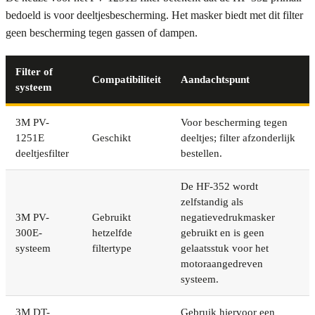
bedoeld is voor deeltjesbescherming. Het masker biedt met dit filter
geen bescherming tegen gassen of dampen.
Filter of
Compatibiliteit
Aandachtspunt
systeem
3M PV-
Voor bescherming tegen
1251E
Geschikt
deeltjes; filter afzonderlijk
deeltjesfilter
bestellen.
De HF-352 wordt
zelfstandig als
3M PV-
Gebruikt
negatievedrukmasker
300E-
hetzelfde
gebruikt en is geen
systeem
filtertype
gelaatsstuk voor het
motoraangedreven
systeem.
3M DT-
Gebruik hiervoor een