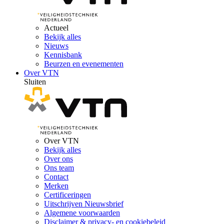
Actueel
Bekijk alles
Nieuws
Kennisbank
Beurzen en evenementen
Over VTN
Sluiten
Over VTN
Bekijk alles
Over ons
Ons team
Contact
Merken
Certificeringen
Uitschrijven Nieuwsbrief
Algemene voorwaarden
Disclaimer & privacy- en cookiebeleid