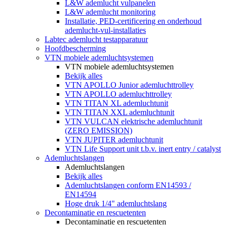
L&W ademlucht vulpanelen
L&W ademlucht monitoring
Installatie, PED-certificering en onderhoud
ademlucht-vul-installaties
Labtec ademlucht testapparatuur
Hoofdbescherming
VTN mobiele ademluchtsystemen
VTN mobiele ademluchtsystemen
Bekijk alles
VTN APOLLO Junior ademluchttrolley
VTN APOLLO ademluchttrolley
VTN TITAN XL ademluchtunit
VTN TITAN XXL ademluchtunit
VTN VULCAN elektrische ademluchtunit
(ZERO EMISSION)
VTN JUPITER ademluchtunit
VTN Life Support unit t.b.v. inert entry / catalyst
Ademluchtslangen
Ademluchtslangen
Bekijk alles
Ademluchtslangen conform EN14593 /
EN14594
Hoge druk 1/4" ademluchtslang
Decontaminatie en rescuetenten
Decontaminatie en rescuetenten