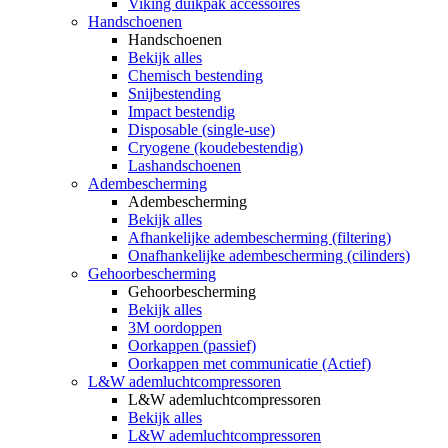
Viking duikpak accessoires
Handschoenen
Handschoenen
Bekijk alles
Chemisch bestending
Snijbestending
Impact bestendig
Disposable (single-use)
Cryogene (koudebestendig)
Lashandschoenen
Adembescherming
Adembescherming
Bekijk alles
Afhankelijke adembescherming (filtering)
Onafhankelijke adembescherming (cilinders)
Gehoorbescherming
Gehoorbescherming
Bekijk alles
3M oordoppen
Oorkappen (passief)
Oorkappen met communicatie (Actief)
L&W ademluchtcompressoren
L&W ademluchtcompressoren
Bekijk alles
L&W ademluchtcompressoren