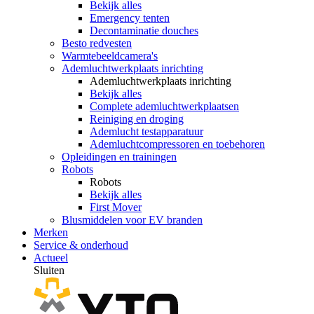
Bekijk alles
Emergency tenten
Decontaminatie douches
Besto redvesten
Warmtebeeldcamera's
Ademluchtwerkplaats inrichting
Ademluchtwerkplaats inrichting
Bekijk alles
Complete ademluchtwerkplaatsen
Reiniging en droging
Ademlucht testapparatuur
Ademluchtcompressoren en toebehoren
Opleidingen en trainingen
Robots
Robots
Bekijk alles
First Mover
Blusmiddelen voor EV branden
Merken
Service & onderhoud
Actueel
Sluiten