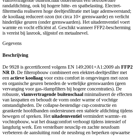
vlamvertragende buitenschaal ondersteunt een betrouwbare
randafdichting, ook bij hogere hitte- en spatbelasting. Electret-
filtermedia realiseren hoge deeltjesfiltratie met lage ademweerstand;
de koollaag reduceert ozon (tot circa 10× grenswaarde) en verlicht
hinderlijke geuren (onder grenswaarden). Het uitademventiel voert
warmte en vocht efficiënt af. Geschikt wanneer FFP2-bescherming
is vereist bij lasrook, slijpstof en metaalnevel.
Gegevens
Beschrijving
De 9928 is gecertificeerd volgens EN 149:2001+A1:2009 als
FFP2
NR D
. De filteropbouw combineert een elektret-deeltjesfilter met
een
actieve koollaag
voor extra comfort in omgevingen met ozon
en organische geuren beneden de wettelijke grenswaarden (geen
vervanging voor gas-/dampfilters bij hogere concentraties). De
robuuste,
vlamvertragende buitenschaal
minimaliseert de effecten
van lasspatten en behoudt de vorm onder warme of vochtige
omstandigheden. De collapse-bestendige cup-constructie en
geankerde hoofdbanden ondersteunen een stabiele afdichting tijdens
bewegen of spreken. Het
uitademventiel
vermindert warmte- en
vochtopbouw, wat het draagcomfort verhoogt tijdens intensief of
langdurig werk. Een verstelbare neusclip en zachte neusfoam
verbeteren de aansluiting rond de neusbrug en beperken opwaartse