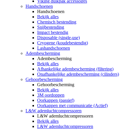
Viking duikpak accessoires
Handschoenen
Handschoenen
Bekijk alles
Chemisch bestending
Snijbestending
Impact bestendig
Disposable (single-use)
Cryogene (koudebestendig)
Lashandschoenen
Adembescherming
Adembescherming
Bekijk alles
Afhankelijke adembescherming (filtering)
Onafhankelijke adembescherming (cilinders)
Gehoorbescherming
Gehoorbescherming
Bekijk alles
3M oordoppen
Oorkappen (passief)
Oorkappen met communicatie (Actief)
L&W ademluchtcompressoren
L&W ademluchtcompressoren
Bekijk alles
L&W ademluchtcompressoren