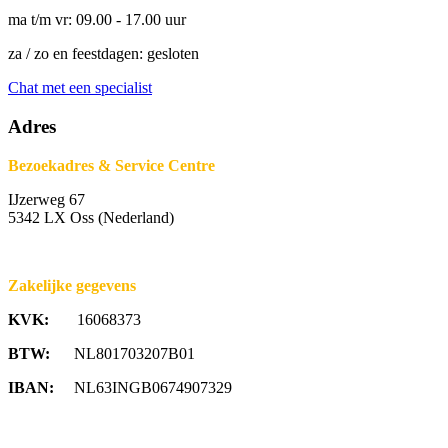
ma t/m vr: 09.00 - 17.00 uur
za / zo en feestdagen: gesloten
Chat met een specialist
Adres
Bezoekadres & Service Centre
IJzerweg 67
5342 LX Oss (Nederland)
Zakelijke gegevens
KVK:
16068373
BTW:
NL801703207B01
IBAN:
NL63INGB0674907329