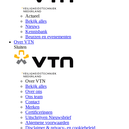
Actueel
Bekijk alles
Nieuws
Kennisbank
Beurzen en evenementen
Over VTN
Sluiten
Over VTN
Bekijk alles
Over ons
Ons team
Contact
Merken
Certificeringen
Uitschrijven Nieuwsbrief
Algemene voorwaarden
Disclaimer & privacy- en cookiebeleid