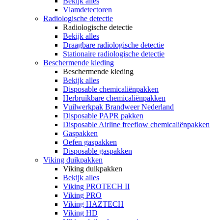
Bekijk alles
Vlamdetectoren
Radiologische detectie
Radiologische detectie
Bekijk alles
Draagbare radiologische detectie
Stationaire radiologische detectie
Beschermende kleding
Beschermende kleding
Bekijk alles
Disposable chemicaliënpakken
Herbruikbare chemicaliënpakken
Vuilwerkpak Brandweer Nederland
Disposable PAPR pakken
Disposable Airline freeflow chemicaliënpakken
Gaspakken
Oefen gaspakken
Disposable gaspakken
Viking duikpakken
Viking duikpakken
Bekijk alles
Viking PROTECH II
Viking PRO
Viking HAZTECH
Viking HD