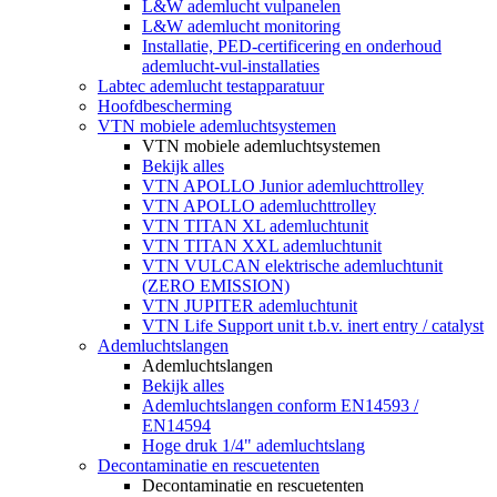
L&W ademlucht vulpanelen
L&W ademlucht monitoring
Installatie, PED-certificering en onderhoud
ademlucht-vul-installaties
Labtec ademlucht testapparatuur
Hoofdbescherming
VTN mobiele ademluchtsystemen
VTN mobiele ademluchtsystemen
Bekijk alles
VTN APOLLO Junior ademluchttrolley
VTN APOLLO ademluchttrolley
VTN TITAN XL ademluchtunit
VTN TITAN XXL ademluchtunit
VTN VULCAN elektrische ademluchtunit
(ZERO EMISSION)
VTN JUPITER ademluchtunit
VTN Life Support unit t.b.v. inert entry / catalyst
Ademluchtslangen
Ademluchtslangen
Bekijk alles
Ademluchtslangen conform EN14593 /
EN14594
Hoge druk 1/4" ademluchtslang
Decontaminatie en rescuetenten
Decontaminatie en rescuetenten