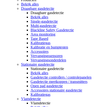
Bekijk alles
Draagbare gasdetectie
Draagbare gasdetectie
Bekijk alles
Single-gasdetectie
Multi-gasdetectie
Blackline Safety Gasdetectie
Area monitoring
Tape Based
Kalibratiegas
Kalibratie en bumptesten
Accessoires
Vervangingssensoren
Vervangingsonderdelen
Stationaire gasdetectie
Stationaire gasdetectie
Bekijk alles
Gasdetectie controllers / controlepanelen
Gasdetectie meetkoppen / transmitters
Open pad gasdetectie
Accessoires stationaire gasdetectie
Kalibratiegas
Vlamdetectie
Vlamdetectie