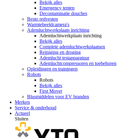
Bekijk alles
Emergency tenten
Decontaminatie douches
Besto redvesten
Warmtebeeldcamera's
Ademluchtwerkplaats inrichting
Ademluchtwerkplaats inrichting
Bekijk alles
Complete ademluchtwerkplaatsen
Reiniging en droging
Ademlucht testapparatuur
Ademluchtcompressoren en toebehoren
Opleidingen en trainingen
Robots
Robots
Bekijk alles
First Mover
Blusmiddelen voor EV branden
Merken
Service & onderhoud
Actueel
Sluiten