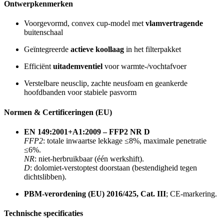
Ontwerpkenmerken
Voorgevormd, convex cup-model met
vlamvertragende
buitenschaal
Geïntegreerde
actieve koollaag
in het filterpakket
Efficiënt
uitademventiel
voor warmte-/vochtafvoer
Verstelbare neusclip, zachte neusfoam en geankerde
hoofdbanden voor stabiele pasvorm
Normen & Certificeringen (EU)
EN 149:2001+A1:2009 – FFP2 NR D
FFP2
: totale inwaartse lekkage ≤8%, maximale penetratie
≤6%.
NR
: niet-herbruikbaar (één werkshift).
D
: dolomiet-verstoptest doorstaan (bestendigheid tegen
dichtslibben).
PBM-verordening (EU) 2016/425, Cat. III
; CE-markering.
Technische specificaties