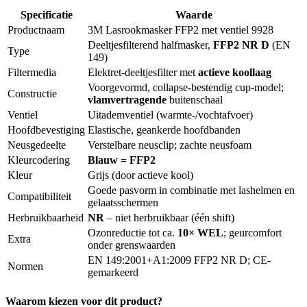
Specificatie
Waarde
Productnaam
3M Lasrookmasker FFP2 met ventiel 9928
Deeltjesfilterend halfmasker,
FFP2 NR D
(EN
Type
149)
Filtermedia
Elektret-deeltjesfilter met
actieve koollaag
Voorgevormd, collapse-bestendig cup-model;
Constructie
vlamvertragende
buitenschaal
Ventiel
Uitademventiel (warmte-/vochtafvoer)
Hoofdbevestiging
Elastische, geankerde hoofdbanden
Neusgedeelte
Verstelbare neusclip; zachte neusfoam
Kleurcodering
Blauw = FFP2
Kleur
Grijs (door actieve kool)
Goede pasvorm in combinatie met lashelmen en
Compatibiliteit
gelaatsschermen
Herbruikbaarheid
NR
– niet herbruikbaar (één shift)
Ozonreductie tot ca.
10× WEL
; geurcomfort
Extra
onder grenswaarden
EN 149:2001+A1:2009 FFP2 NR D; CE-
Normen
gemarkeerd
Waarom kiezen voor dit product?