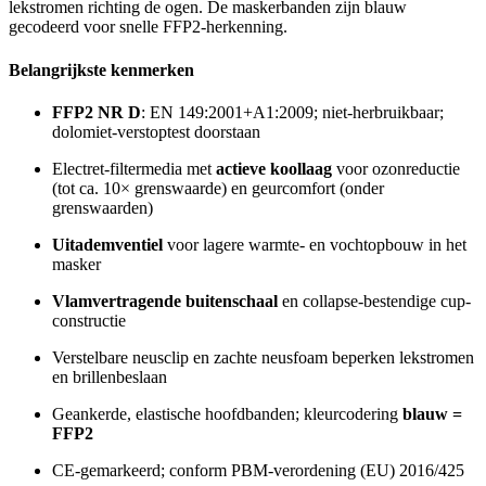
lekstromen richting de ogen. De maskerbanden zijn blauw
gecodeerd voor snelle FFP2-herkenning.
Belangrijkste kenmerken
FFP2 NR D
: EN 149:2001+A1:2009; niet-herbruikbaar;
dolomiet-verstoptest doorstaan
Electret-filtermedia met
actieve koollaag
voor ozonreductie
(tot ca. 10× grenswaarde) en geurcomfort (onder
grenswaarden)
Uitademventiel
voor lagere warmte- en vochtopbouw in het
masker
Vlamvertragende buitenschaal
en collapse-bestendige cup-
constructie
Verstelbare neusclip en zachte neusfoam beperken lekstromen
en brillenbeslaan
Geankerde, elastische hoofdbanden; kleurcodering
blauw =
FFP2
CE-gemarkeerd; conform PBM-verordening (EU) 2016/425