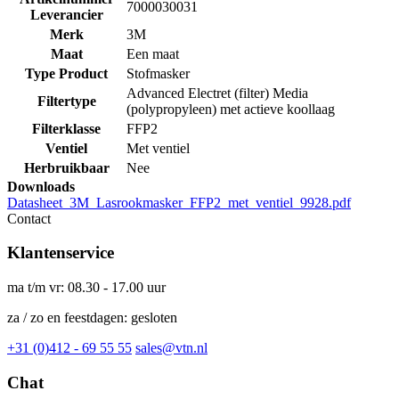
7000030031
Leverancier
Merk
3M
Maat
Een maat
Type Product
Stofmasker
Advanced Electret (filter) Media
Filtertype
(polypropyleen) met actieve koollaag
Filterklasse
FFP2
Ventiel
Met ventiel
Herbruikbaar
Nee
Downloads
Datasheet_3M_Lasrookmasker_FFP2_met_ventiel_9928.pdf
Contact
Klantenservice
ma t/m vr: 08.30 - 17.00 uur
za / zo en feestdagen: gesloten
+31 (0)412 - 69 55 55
sales@vtn.nl
Chat