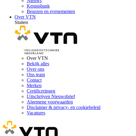
Nieuws
Kennisbank
Beurzen en evenementen
Over VTN
Sluiten
Over VTN
Bekijk alles
Over ons
Ons team
Contact
Merken
Certificeringen
Uitschrijven Nieuwsbrief
Algemene voorwaarden
Disclaimer & privacy- en cookiebeleid
Vacatures