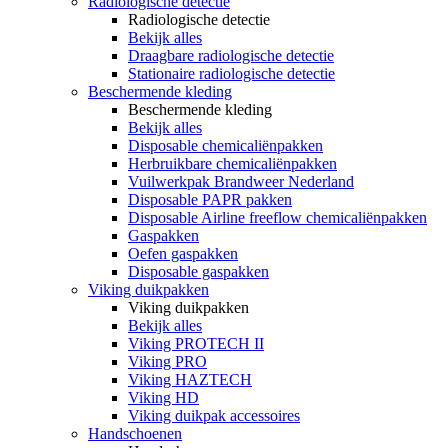
Radiologische detectie
Radiologische detectie
Bekijk alles
Draagbare radiologische detectie
Stationaire radiologische detectie
Beschermende kleding
Beschermende kleding
Bekijk alles
Disposable chemicaliënpakken
Herbruikbare chemicaliënpakken
Vuilwerkpak Brandweer Nederland
Disposable PAPR pakken
Disposable Airline freeflow chemicaliënpakken
Gaspakken
Oefen gaspakken
Disposable gaspakken
Viking duikpakken
Viking duikpakken
Bekijk alles
Viking PROTECH II
Viking PRO
Viking HAZTECH
Viking HD
Viking duikpak accessoires
Handschoenen