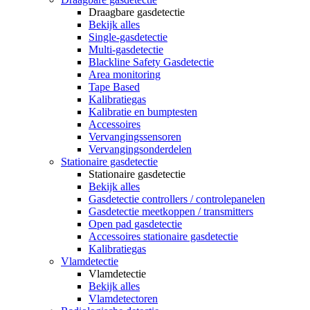
Draagbare gasdetectie
Bekijk alles
Single-gasdetectie
Multi-gasdetectie
Blackline Safety Gasdetectie
Area monitoring
Tape Based
Kalibratiegas
Kalibratie en bumptesten
Accessoires
Vervangingssensoren
Vervangingsonderdelen
Stationaire gasdetectie
Stationaire gasdetectie
Bekijk alles
Gasdetectie controllers / controlepanelen
Gasdetectie meetkoppen / transmitters
Open pad gasdetectie
Accessoires stationaire gasdetectie
Kalibratiegas
Vlamdetectie
Vlamdetectie
Bekijk alles
Vlamdetectoren