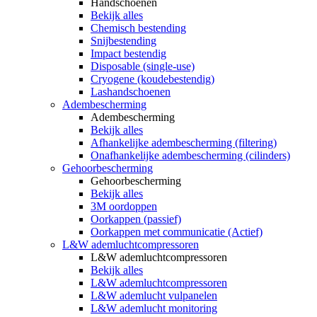
Handschoenen
Bekijk alles
Chemisch bestending
Snijbestending
Impact bestendig
Disposable (single-use)
Cryogene (koudebestendig)
Lashandschoenen
Adembescherming
Adembescherming
Bekijk alles
Afhankelijke adembescherming (filtering)
Onafhankelijke adembescherming (cilinders)
Gehoorbescherming
Gehoorbescherming
Bekijk alles
3M oordoppen
Oorkappen (passief)
Oorkappen met communicatie (Actief)
L&W ademluchtcompressoren
L&W ademluchtcompressoren
Bekijk alles
L&W ademluchtcompressoren
L&W ademlucht vulpanelen
L&W ademlucht monitoring