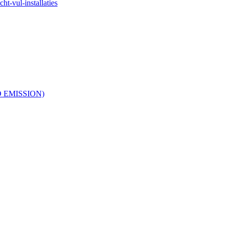
ht-vul-installaties
RO EMISSION)