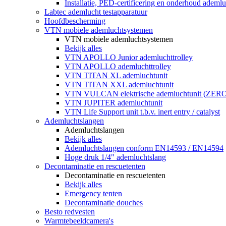
Installatie, PED-certificering en onderhoud ademluc
Labtec ademlucht testapparatuur
Hoofdbescherming
VTN mobiele ademluchtsystemen
VTN mobiele ademluchtsystemen
Bekijk alles
VTN APOLLO Junior ademluchttrolley
VTN APOLLO ademluchttrolley
VTN TITAN XL ademluchtunit
VTN TITAN XXL ademluchtunit
VTN VULCAN elektrische ademluchtunit (ZE
VTN JUPITER ademluchtunit
VTN Life Support unit t.b.v. inert entry / catalyst
Ademluchtslangen
Ademluchtslangen
Bekijk alles
Ademluchtslangen conform EN14593 / EN14594
Hoge druk 1/4" ademluchtslang
Decontaminatie en rescuetenten
Decontaminatie en rescuetenten
Bekijk alles
Emergency tenten
Decontaminatie douches
Besto redvesten
Warmtebeeldcamera's