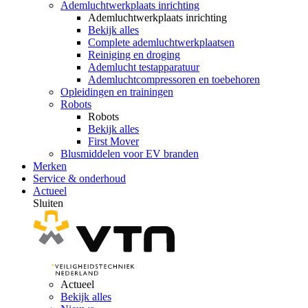
Ademluchtwerkplaats inrichting
Ademluchtwerkplaats inrichting
Bekijk alles
Complete ademluchtwerkplaatsen
Reiniging en droging
Ademlucht testapparatuur
Ademluchtcompressoren en toebehoren
Opleidingen en trainingen
Robots
Robots
Bekijk alles
First Mover
Blusmiddelen voor EV branden
Merken
Service & onderhoud
Actueel
Sluiten
Actueel
Bekijk alles