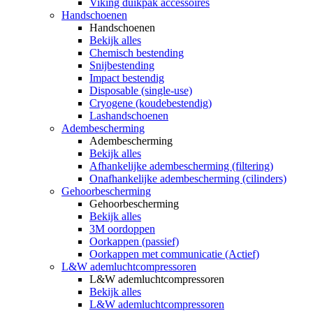
Viking duikpak accessoires
Handschoenen
Handschoenen
Bekijk alles
Chemisch bestending
Snijbestending
Impact bestendig
Disposable (single-use)
Cryogene (koudebestendig)
Lashandschoenen
Adembescherming
Adembescherming
Bekijk alles
Afhankelijke adembescherming (filtering)
Onafhankelijke adembescherming (cilinders)
Gehoorbescherming
Gehoorbescherming
Bekijk alles
3M oordoppen
Oorkappen (passief)
Oorkappen met communicatie (Actief)
L&W ademluchtcompressoren
L&W ademluchtcompressoren
Bekijk alles
L&W ademluchtcompressoren