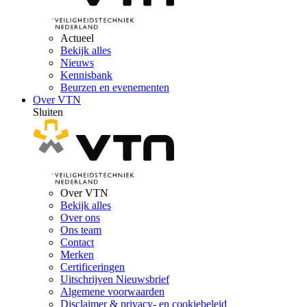
Actueel
Bekijk alles
Nieuws
Kennisbank
Beurzen en evenementen
Over VTN
Sluiten
Over VTN
Bekijk alles
Over ons
Ons team
Contact
Merken
Certificeringen
Uitschrijven Nieuwsbrief
Algemene voorwaarden
Disclaimer & privacy- en cookiebeleid