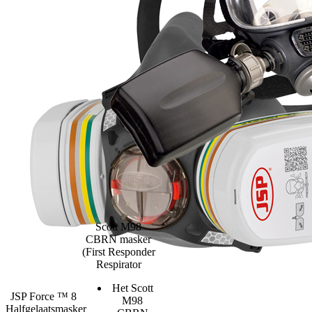
Scott M98
CBRN masker
(First Responder
Respirator
Het Scott
JSP Force ™ 8
M98
Halfgelaatsmasker