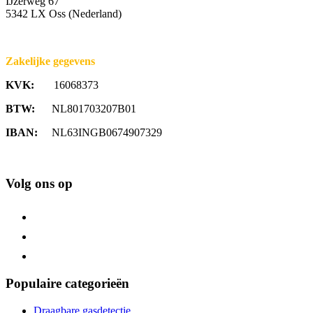
IJzerweg 67
5342 LX Oss (Nederland)
Zakelijke gegevens
KVK:
16068373
BTW:
NL801703207B01
IBAN:
NL63INGB0674907329
Volg ons op
Populaire categorieën
Draagbare gasdetectie