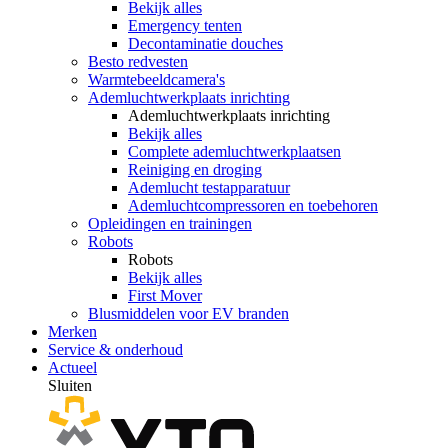
Bekijk alles
Emergency tenten
Decontaminatie douches
Besto redvesten
Warmtebeeldcamera's
Ademluchtwerkplaats inrichting
Ademluchtwerkplaats inrichting
Bekijk alles
Complete ademluchtwerkplaatsen
Reiniging en droging
Ademlucht testapparatuur
Ademluchtcompressoren en toebehoren
Opleidingen en trainingen
Robots
Robots
Bekijk alles
First Mover
Blusmiddelen voor EV branden
Merken
Service & onderhoud
Actueel
Sluiten