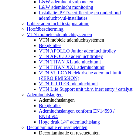
L&W ademlucht vulpanelen
L&W ademlucht monitoring
Installatie, PED-certificering en onderhoud
ademlucht-vul-installaties
Labtec ademlucht testapparatuur
Hoofdbescherming
VTN mobiele ademluchtsystemen
VTN mobiele ademluchtsystemen
Bekijk alles
VTN APOLLO Junior ademluchttrolley
VTN APOLLO ademluchttrolley
VTN TITAN XL ademluchtunit
VTN TITAN XXL ademluchtunit
VTN VULCAN elektrische ademluchtunit
(ZERO EMISSION)
VTN JUPITER ademluchtunit
VTN Life Support unit t.b.v. inert entry / catalyst
Ademluchtslangen
Ademluchtslangen
Bekijk alles
Ademluchtslangen conform EN14593 /
EN14594
Hoge druk 1/4" ademluchtslang
Decontaminatie en rescuetenten
Decontaminatie en rescuetenten