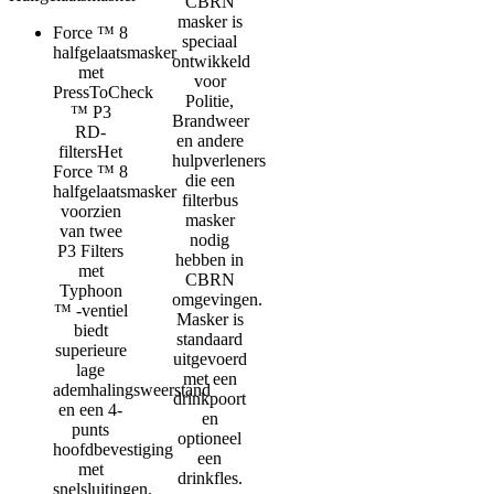
CBRN
masker is
Force ™ 8
speciaal
halfgelaatsmasker
ontwikkeld
met
voor
PressToCheck
Politie,
™ P3
Brandweer
RD-
en andere
filtersHet
hulpverleners
Force ™ 8
die een
halfgelaatsmasker
filterbus
voorzien
masker
van twee
nodig
P3 Filters
hebben in
met
CBRN
Typhoon
omgevingen.
™ -ventiel
Masker is
biedt
standaard
superieure
uitgevoerd
lage
met een
ademhalingsweerstand
drinkpoort
en een 4-
en
punts
optioneel
hoofdbevestiging
een
met
drinkfles.
snelsluitingen.