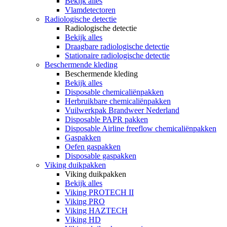
Bekijk alles
Vlamdetectoren
Radiologische detectie
Radiologische detectie
Bekijk alles
Draagbare radiologische detectie
Stationaire radiologische detectie
Beschermende kleding
Beschermende kleding
Bekijk alles
Disposable chemicaliënpakken
Herbruikbare chemicaliënpakken
Vuilwerkpak Brandweer Nederland
Disposable PAPR pakken
Disposable Airline freeflow chemicaliënpakken
Gaspakken
Oefen gaspakken
Disposable gaspakken
Viking duikpakken
Viking duikpakken
Bekijk alles
Viking PROTECH II
Viking PRO
Viking HAZTECH
Viking HD