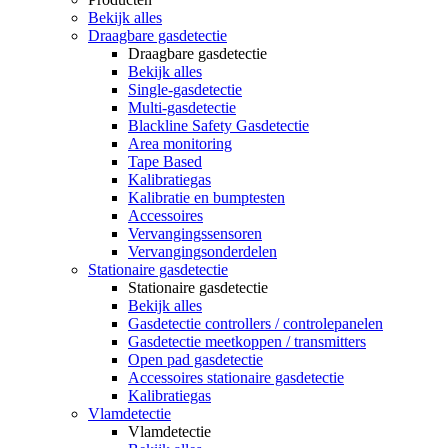
Bekijk alles
Draagbare gasdetectie
Draagbare gasdetectie
Bekijk alles
Single-gasdetectie
Multi-gasdetectie
Blackline Safety Gasdetectie
Area monitoring
Tape Based
Kalibratiegas
Kalibratie en bumptesten
Accessoires
Vervangingssensoren
Vervangingsonderdelen
Stationaire gasdetectie
Stationaire gasdetectie
Bekijk alles
Gasdetectie controllers / controlepanelen
Gasdetectie meetkoppen / transmitters
Open pad gasdetectie
Accessoires stationaire gasdetectie
Kalibratiegas
Vlamdetectie
Vlamdetectie