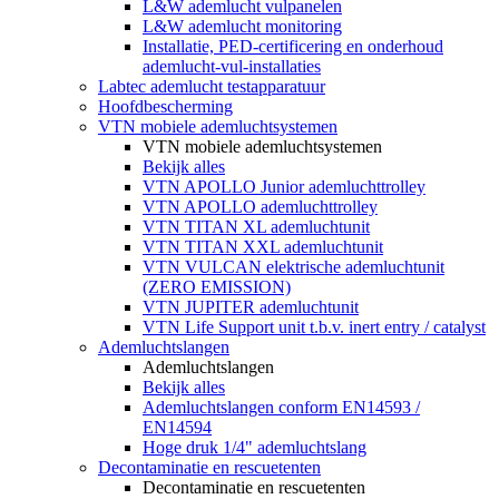
L&W ademlucht vulpanelen
L&W ademlucht monitoring
Installatie, PED-certificering en onderhoud
ademlucht-vul-installaties
Labtec ademlucht testapparatuur
Hoofdbescherming
VTN mobiele ademluchtsystemen
VTN mobiele ademluchtsystemen
Bekijk alles
VTN APOLLO Junior ademluchttrolley
VTN APOLLO ademluchttrolley
VTN TITAN XL ademluchtunit
VTN TITAN XXL ademluchtunit
VTN VULCAN elektrische ademluchtunit
(ZERO EMISSION)
VTN JUPITER ademluchtunit
VTN Life Support unit t.b.v. inert entry / catalyst
Ademluchtslangen
Ademluchtslangen
Bekijk alles
Ademluchtslangen conform EN14593 /
EN14594
Hoge druk 1/4" ademluchtslang
Decontaminatie en rescuetenten
Decontaminatie en rescuetenten