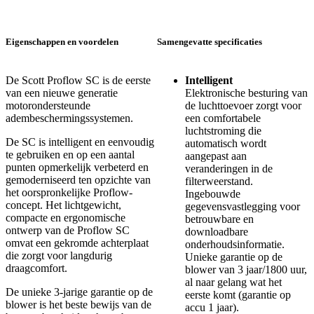
Eigenschappen en voordelen
Samengevatte specificaties
De Scott Proflow SC is de eerste
Intelligent
van een nieuwe generatie
Elektronische besturing van
motorondersteunde
de luchttoevoer zorgt voor
adembeschermingssystemen.
een comfortabele
luchtstroming die
De SC is intelligent en eenvoudig
automatisch wordt
te gebruiken en op een aantal
aangepast aan
punten opmerkelijk verbeterd en
veranderingen in de
gemoderniseerd ten opzichte van
filterweerstand.
het oorspronkelijke Proflow-
Ingebouwde
concept. Het lichtgewicht,
gegevensvastlegging voor
compacte en ergonomische
betrouwbare en
ontwerp van de Proflow SC
downloadbare
omvat een gekromde achterplaat
onderhoudsinformatie.
die zorgt voor langdurig
Unieke garantie op de
draagcomfort.
blower van 3 jaar/1800 uur,
al naar gelang wat het
De unieke 3-jarige garantie op de
eerste komt (garantie op
blower is het beste bewijs van de
accu 1 jaar).