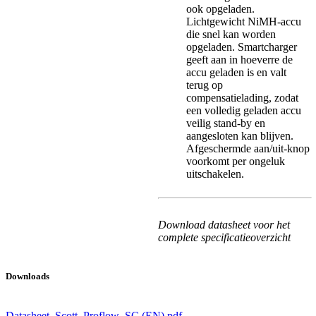
ook opgeladen.
Lichtgewicht NiMH-accu
die snel kan worden
opgeladen. Smartcharger
geeft aan in hoeverre de
accu geladen is en valt
terug op
compensatielading, zodat
een volledig geladen accu
veilig stand-by en
aangesloten kan blijven.
Afgeschermde aan/uit-knop
voorkomt per ongeluk
uitschakelen.
Download datasheet voor het
complete specificatieoverzicht
Downloads
Datasheet_Scott_Proflow_SC (EN).pdf