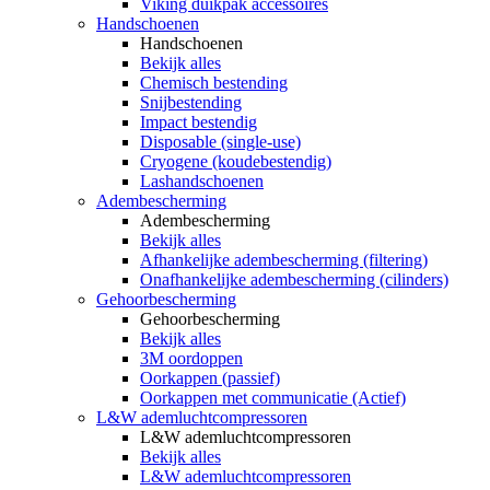
Viking duikpak accessoires
Handschoenen
Handschoenen
Bekijk alles
Chemisch bestending
Snijbestending
Impact bestendig
Disposable (single-use)
Cryogene (koudebestendig)
Lashandschoenen
Adembescherming
Adembescherming
Bekijk alles
Afhankelijke adembescherming (filtering)
Onafhankelijke adembescherming (cilinders)
Gehoorbescherming
Gehoorbescherming
Bekijk alles
3M oordoppen
Oorkappen (passief)
Oorkappen met communicatie (Actief)
L&W ademluchtcompressoren
L&W ademluchtcompressoren
Bekijk alles
L&W ademluchtcompressoren