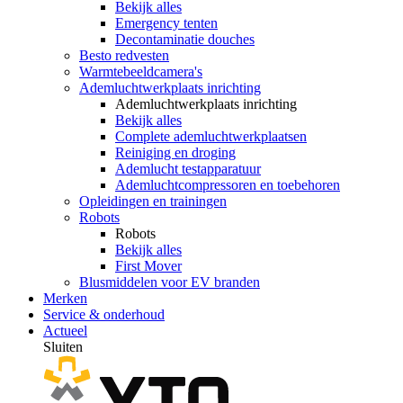
Bekijk alles
Emergency tenten
Decontaminatie douches
Besto redvesten
Warmtebeeldcamera's
Ademluchtwerkplaats inrichting
Ademluchtwerkplaats inrichting
Bekijk alles
Complete ademluchtwerkplaatsen
Reiniging en droging
Ademlucht testapparatuur
Ademluchtcompressoren en toebehoren
Opleidingen en trainingen
Robots
Robots
Bekijk alles
First Mover
Blusmiddelen voor EV branden
Merken
Service & onderhoud
Actueel
Sluiten