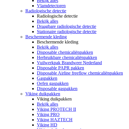
Bekijk alles
Vlamdetectoren
Radiologische detectie
Radiologische detectie
Bekijk alles
Draagbare radiologische detectie
Stationaire radiologische detectie
Beschermende kleding
Beschermende kleding
Bekijk alles
Disposable chemicaliënpakken
Herbruikbare chemicaliënpakken
Vuilwerkpak Brandweer Nederland
Disposable PAPR pakken
Disposable Airline freeflow chemicaliënpakken
Gaspakken
Oefen gaspakken
Disposable gaspakken
Viking duikpakken
Viking duikpakken
Bekijk alles
Viking PROTECH II
Viking PRO
Viking HAZTECH
Viking HD