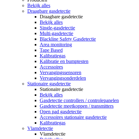
Bekijk alles
Draagbare gasdetectie
Draagbare gasdetectie
Bekijk alles
Single-gasdetectie
Multi-gasdetectie
Blackline Safety Gasdetectie
Area monitoring
Tape Based
Kalibratiegas
Kalibratie en bumptesten
Accessoires
Vervangingssensoren
Vervangingsonderdelen
Stationaire gasdetectie
Stationaire gasdetectie
Bekijk alles
Gasdetectie controllers / controlepanelen
Gasdetectie meetkoppen / transmitters
Open pad gasdetectie
Accessoires stationaire gasdetectie
Kalibratiegas
Vlamdetectie
Vlamdetectie