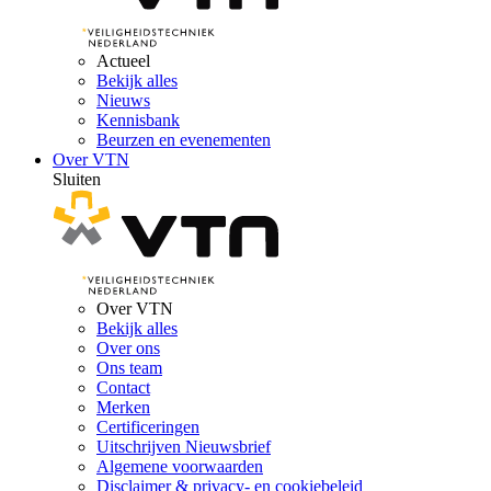
Actueel
Bekijk alles
Nieuws
Kennisbank
Beurzen en evenementen
Over VTN
Sluiten
Over VTN
Bekijk alles
Over ons
Ons team
Contact
Merken
Certificeringen
Uitschrijven Nieuwsbrief
Algemene voorwaarden
Disclaimer & privacy- en cookiebeleid