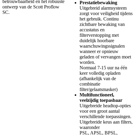
betrouwbaarheid en het robuuste
Prestatiebewaking
ontwerp van de Scott Proflow
Uitgebreid alarmsysteem
SC.
zorgt voor veiligheid tijdens
het gebruik. Continu
zichtbare bewaking van
accustatus en
filterverstopping met
duidelijk hoorbare
waarschuwingssignalen
wanneer er opnieuw
geladen of vervangen moet
worden.
Normaal 7-15 uur na één
keer volledig opladen
(afhankelijk van de
combinatie
filter/gelaatsmasker)
Multifunctioneel,
veelzijdig toepasbaar
Uitgebreide headtop-opties
voor een groot aantal
verschillende toepassingen.
Uitgebreide keus aan filters,
waaronder
PSL, APSL, BPSL,