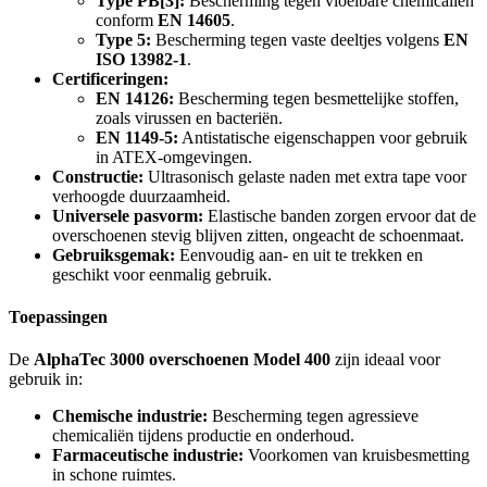
Type PB[3]:
Bescherming tegen vloeibare chemicaliën
conform
EN 14605
.
Type 5:
Bescherming tegen vaste deeltjes volgens
EN
ISO 13982-1
.
Certificeringen:
EN 14126:
Bescherming tegen besmettelijke stoffen,
zoals virussen en bacteriën.
EN 1149-5:
Antistatische eigenschappen voor gebruik
in ATEX-omgevingen.
Constructie:
Ultrasonisch gelaste naden met extra tape voor
verhoogde duurzaamheid.
Universele pasvorm:
Elastische banden zorgen ervoor dat de
overschoenen stevig blijven zitten, ongeacht de schoenmaat.
Gebruiksgemak:
Eenvoudig aan- en uit te trekken en
geschikt voor eenmalig gebruik.
Toepassingen
De
AlphaTec 3000 overschoenen Model 400
zijn ideaal voor
gebruik in:
Chemische industrie:
Bescherming tegen agressieve
chemicaliën tijdens productie en onderhoud.
Farmaceutische industrie:
Voorkomen van kruisbesmetting
in schone ruimtes.