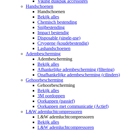
Viking duikpak accessoires
Handschoenen
Handschoenen
Bekijk alles
Chemisch bestending
Snijbestending
Impact bestendig
Disposable (single-use)
Cryogene (koudebestendig)
Lashandschoenen
Adembescherming
Adembescherming
Bekijk alles
Afhankelijke adembescherming (filtering)
Onafhankelijke adembescherming (cilinders)
Gehoorbescherming
Gehoorbescherming
Bekijk alles
3M oordoppen
Oorkappen (passief)
Oorkappen met communicatie (Actief)
L&W ademluchtcompressoren
L&W ademluchtcompressoren
Bekijk alles
L&W ademluchtcompressoren