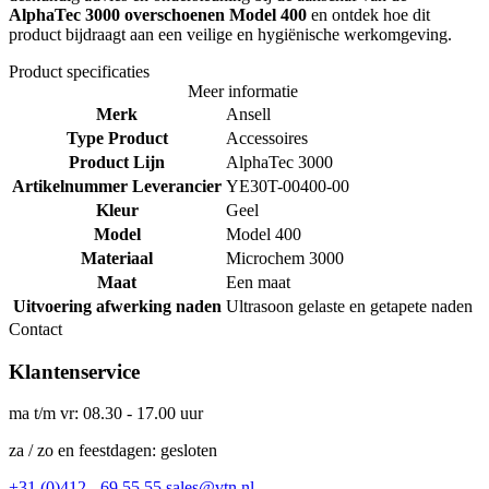
AlphaTec 3000 overschoenen Model 400
en ontdek hoe dit
product bijdraagt aan een veilige en hygiënische werkomgeving.
Product specificaties
Meer informatie
Merk
Ansell
Type Product
Accessoires
Product Lijn
AlphaTec 3000
Artikelnummer Leverancier
YE30T-00400-00
Kleur
Geel
Model
Model 400
Materiaal
Microchem 3000
Maat
Een maat
Uitvoering afwerking naden
Ultrasoon gelaste en getapete naden
Contact
Klantenservice
ma t/m vr: 08.30 - 17.00 uur
za / zo en feestdagen: gesloten
+31 (0)412 - 69 55 55
sales@vtn.nl