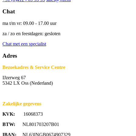
Chat
ma t/m vr: 09.00 - 17.00 uur
za / zo en feestdagen: gesloten
Chat met een specialist
Adres
Bezoekadres & Service Centre
IJzerweg 67
5342 LX Oss (Nederland)
Zakelijke gegevens
KVK:
16068373
BTW:
NL801703207B01
IBAN:
NL63INGB0674907329