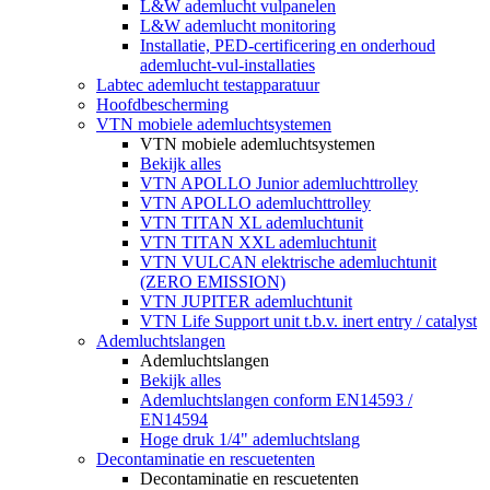
L&W ademlucht vulpanelen
L&W ademlucht monitoring
Installatie, PED-certificering en onderhoud
ademlucht-vul-installaties
Labtec ademlucht testapparatuur
Hoofdbescherming
VTN mobiele ademluchtsystemen
VTN mobiele ademluchtsystemen
Bekijk alles
VTN APOLLO Junior ademluchttrolley
VTN APOLLO ademluchttrolley
VTN TITAN XL ademluchtunit
VTN TITAN XXL ademluchtunit
VTN VULCAN elektrische ademluchtunit
(ZERO EMISSION)
VTN JUPITER ademluchtunit
VTN Life Support unit t.b.v. inert entry / catalyst
Ademluchtslangen
Ademluchtslangen
Bekijk alles
Ademluchtslangen conform EN14593 /
EN14594
Hoge druk 1/4" ademluchtslang
Decontaminatie en rescuetenten
Decontaminatie en rescuetenten