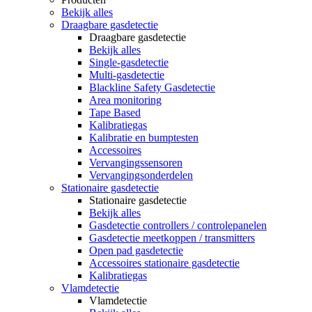
Bekijk alles
Draagbare gasdetectie
Draagbare gasdetectie
Bekijk alles
Single-gasdetectie
Multi-gasdetectie
Blackline Safety Gasdetectie
Area monitoring
Tape Based
Kalibratiegas
Kalibratie en bumptesten
Accessoires
Vervangingssensoren
Vervangingsonderdelen
Stationaire gasdetectie
Stationaire gasdetectie
Bekijk alles
Gasdetectie controllers / controlepanelen
Gasdetectie meetkoppen / transmitters
Open pad gasdetectie
Accessoires stationaire gasdetectie
Kalibratiegas
Vlamdetectie
Vlamdetectie