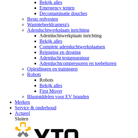
Bekijk alles
Emergency tenten
Decontaminatie douches
Besto redvesten
Warmtebeeldcamera's
Ademluchtwerkplaats inrichting
Ademluchtwerkplaats inrichting
Bekijk alles
Complete ademluchtwerkplaatsen
Reiniging en droging
Ademlucht testapparatuur
Ademluchtcompressoren en toebehoren
Opleidingen en trainingen
Robots
Robots
Bekijk alles
First Mover
Blusmiddelen voor EV branden
Merken
Service & onderhoud
Actueel
Sluiten