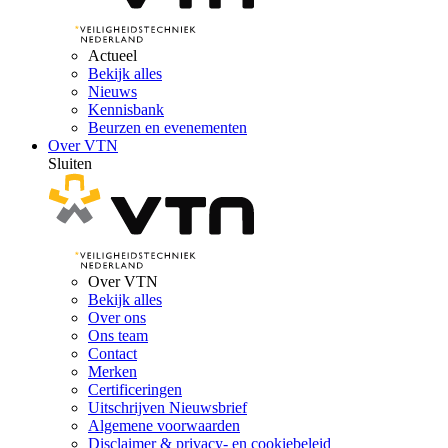
Actueel
Bekijk alles
Nieuws
Kennisbank
Beurzen en evenementen
Over VTN
Sluiten
Over VTN
Bekijk alles
Over ons
Ons team
Contact
Merken
Certificeringen
Uitschrijven Nieuwsbrief
Algemene voorwaarden
Disclaimer & privacy- en cookiebeleid