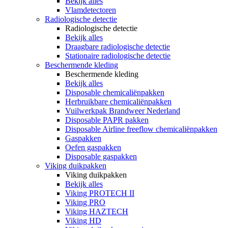
Bekijk alles
Vlamdetectoren
Radiologische detectie
Radiologische detectie
Bekijk alles
Draagbare radiologische detectie
Stationaire radiologische detectie
Beschermende kleding
Beschermende kleding
Bekijk alles
Disposable chemicaliënpakken
Herbruikbare chemicaliënpakken
Vuilwerkpak Brandweer Nederland
Disposable PAPR pakken
Disposable Airline freeflow chemicaliënpakken
Gaspakken
Oefen gaspakken
Disposable gaspakken
Viking duikpakken
Viking duikpakken
Bekijk alles
Viking PROTECH II
Viking PRO
Viking HAZTECH
Viking HD