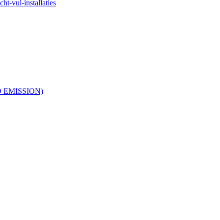
ht-vul-installaties
RO EMISSION)