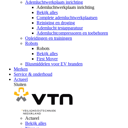
Ademluchtwerkplaats inrichting
Ademluchtwerkplaats inrichting
Bekijk alles
Complete ademluchtwerkplaatsen
Reiniging en droging
Ademlucht testapparatuur
Ademluchtcompressoren en toebehoren
Opleidingen en trainingen
Robots
Robots
Bekijk alles
First Mover
Blusmiddelen voor EV branden
Merken
Service & onderhoud
Actueel
Sluiten
Actueel
Bekijk alles