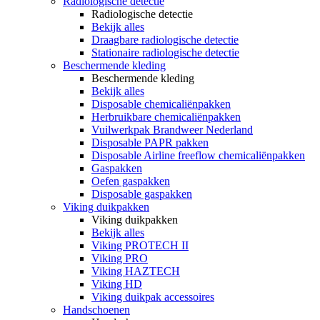
Radiologische detectie
Radiologische detectie
Bekijk alles
Draagbare radiologische detectie
Stationaire radiologische detectie
Beschermende kleding
Beschermende kleding
Bekijk alles
Disposable chemicaliënpakken
Herbruikbare chemicaliënpakken
Vuilwerkpak Brandweer Nederland
Disposable PAPR pakken
Disposable Airline freeflow chemicaliënpakken
Gaspakken
Oefen gaspakken
Disposable gaspakken
Viking duikpakken
Viking duikpakken
Bekijk alles
Viking PROTECH II
Viking PRO
Viking HAZTECH
Viking HD
Viking duikpak accessoires
Handschoenen