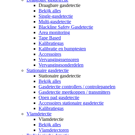
Draagbare gasdetectie
Bekijk alles
Single-gasdetectie
Multi-gasdetectie
Blackline Safety Gasdetectie
Area monitoring
Tape Based
Kalibratiegas
Kalibratie en bumptesten
Accessoires
Vervangingssensoren
Vervangingsonderdelen
Stationaire gasdetectie
Stationaire gasdetectie
Bekijk alles
Gasdetectie controllers / controlepanelen
Gasdetectie meetkoppen / transmitters
Open pad gasdetectie
Accessoires stationaire gasdetectie
Kalibratiegas
Vlamdetectie
Vlamdetectie
Bekijk alles
Vlamdetectoren