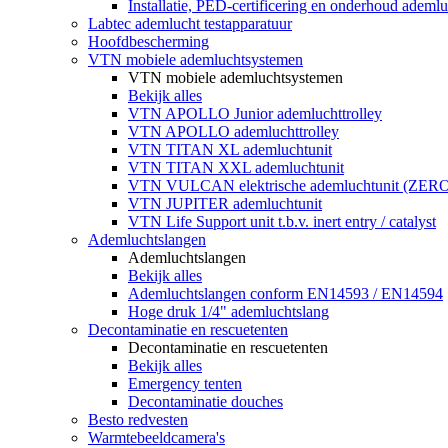
Installatie, PED-certificering en onderhoud ademluc
Labtec ademlucht testapparatuur
Hoofdbescherming
VTN mobiele ademluchtsystemen
VTN mobiele ademluchtsystemen
Bekijk alles
VTN APOLLO Junior ademluchttrolley
VTN APOLLO ademluchttrolley
VTN TITAN XL ademluchtunit
VTN TITAN XXL ademluchtunit
VTN VULCAN elektrische ademluchtunit (ZE
VTN JUPITER ademluchtunit
VTN Life Support unit t.b.v. inert entry / catalyst
Ademluchtslangen
Ademluchtslangen
Bekijk alles
Ademluchtslangen conform EN14593 / EN14594
Hoge druk 1/4" ademluchtslang
Decontaminatie en rescuetenten
Decontaminatie en rescuetenten
Bekijk alles
Emergency tenten
Decontaminatie douches
Besto redvesten
Warmtebeeldcamera's