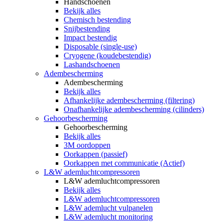
Handschoenen
Bekijk alles
Chemisch bestending
Snijbestending
Impact bestendig
Disposable (single-use)
Cryogene (koudebestendig)
Lashandschoenen
Adembescherming
Adembescherming
Bekijk alles
Afhankelijke adembescherming (filtering)
Onafhankelijke adembescherming (cilinders)
Gehoorbescherming
Gehoorbescherming
Bekijk alles
3M oordoppen
Oorkappen (passief)
Oorkappen met communicatie (Actief)
L&W ademluchtcompressoren
L&W ademluchtcompressoren
Bekijk alles
L&W ademluchtcompressoren
L&W ademlucht vulpanelen
L&W ademlucht monitoring