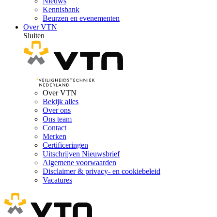
Nieuws
Kennisbank
Beurzen en evenementen
Over VTN
Sluiten
Over VTN
Bekijk alles
Over ons
Ons team
Contact
Merken
Certificeringen
Uitschrijven Nieuwsbrief
Algemene voorwaarden
Disclaimer & privacy- en cookiebeleid
Vacatures