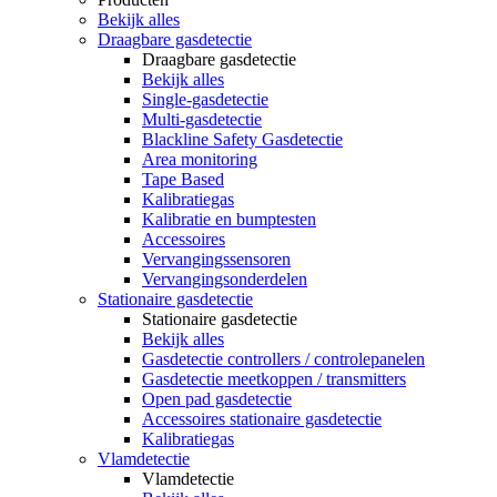
Bekijk alles
Draagbare gasdetectie
Draagbare gasdetectie
Bekijk alles
Single-gasdetectie
Multi-gasdetectie
Blackline Safety Gasdetectie
Area monitoring
Tape Based
Kalibratiegas
Kalibratie en bumptesten
Accessoires
Vervangingssensoren
Vervangingsonderdelen
Stationaire gasdetectie
Stationaire gasdetectie
Bekijk alles
Gasdetectie controllers / controlepanelen
Gasdetectie meetkoppen / transmitters
Open pad gasdetectie
Accessoires stationaire gasdetectie
Kalibratiegas
Vlamdetectie
Vlamdetectie