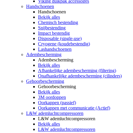
Viking duikpak accessoires
Handschoenen
Handschoenen
Bekijk alles
Chemisch bestending
Snijbestending
Impact bestendig
Disposable (single-use)
Cryogene (koudebestendig)
Lashandschoenen
Adembescherming
Adembescherming
Bekijk alles
Afhankelijke adembescherming (filtering)
Onafhankelijke adembescherming (cilinders)
Gehoorbescherming
Gehoorbescherming
Bekijk alles
3M oordoppen
Oorkappen (passief)
Oorkappen met communicatie (Actief)
L&W ademluchtcompressoren
L&W ademluchtcompressoren
Bekijk alles
L&W ademluchtcompressoren