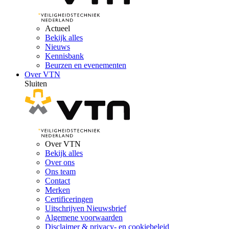
Actueel
Bekijk alles
Nieuws
Kennisbank
Beurzen en evenementen
Over VTN
Sluiten
Over VTN
Bekijk alles
Over ons
Ons team
Contact
Merken
Certificeringen
Uitschrijven Nieuwsbrief
Algemene voorwaarden
Disclaimer & privacy- en cookiebeleid