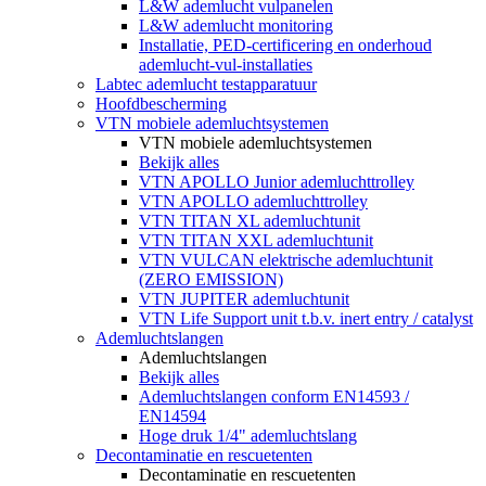
L&W ademlucht vulpanelen
L&W ademlucht monitoring
Installatie, PED-certificering en onderhoud
ademlucht-vul-installaties
Labtec ademlucht testapparatuur
Hoofdbescherming
VTN mobiele ademluchtsystemen
VTN mobiele ademluchtsystemen
Bekijk alles
VTN APOLLO Junior ademluchttrolley
VTN APOLLO ademluchttrolley
VTN TITAN XL ademluchtunit
VTN TITAN XXL ademluchtunit
VTN VULCAN elektrische ademluchtunit
(ZERO EMISSION)
VTN JUPITER ademluchtunit
VTN Life Support unit t.b.v. inert entry / catalyst
Ademluchtslangen
Ademluchtslangen
Bekijk alles
Ademluchtslangen conform EN14593 /
EN14594
Hoge druk 1/4" ademluchtslang
Decontaminatie en rescuetenten
Decontaminatie en rescuetenten