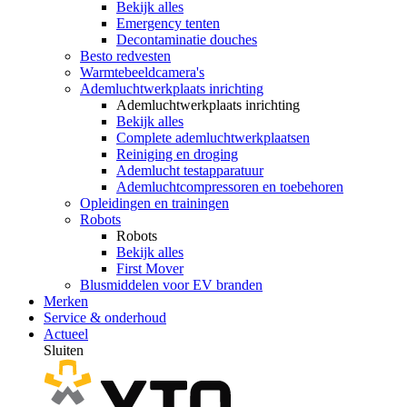
Bekijk alles
Emergency tenten
Decontaminatie douches
Besto redvesten
Warmtebeeldcamera's
Ademluchtwerkplaats inrichting
Ademluchtwerkplaats inrichting
Bekijk alles
Complete ademluchtwerkplaatsen
Reiniging en droging
Ademlucht testapparatuur
Ademluchtcompressoren en toebehoren
Opleidingen en trainingen
Robots
Robots
Bekijk alles
First Mover
Blusmiddelen voor EV branden
Merken
Service & onderhoud
Actueel
Sluiten