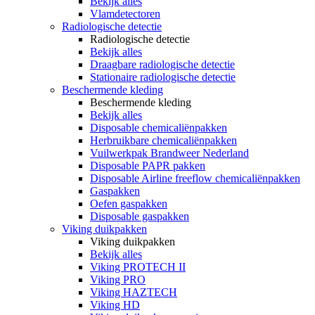
Bekijk alles
Vlamdetectoren
Radiologische detectie
Radiologische detectie
Bekijk alles
Draagbare radiologische detectie
Stationaire radiologische detectie
Beschermende kleding
Beschermende kleding
Bekijk alles
Disposable chemicaliënpakken
Herbruikbare chemicaliënpakken
Vuilwerkpak Brandweer Nederland
Disposable PAPR pakken
Disposable Airline freeflow chemicaliënpakken
Gaspakken
Oefen gaspakken
Disposable gaspakken
Viking duikpakken
Viking duikpakken
Bekijk alles
Viking PROTECH II
Viking PRO
Viking HAZTECH
Viking HD