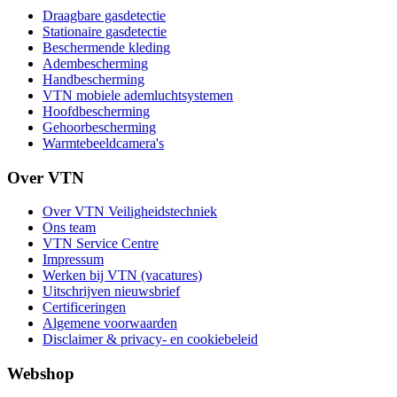
Draagbare gasdetectie
Stationaire gasdetectie
Beschermende kleding
Adembescherming
Handbescherming
VTN mobiele ademluchtsystemen
Hoofdbescherming
Gehoorbescherming
Warmtebeeldcamera's
Over VTN
Over VTN Veiligheidstechniek
Ons team
VTN Service Centre
Impressum
Werken bij VTN (vacatures)
Uitschrijven nieuwsbrief
Certificeringen
Algemene voorwaarden
Disclaimer & privacy- en cookiebeleid
Webshop