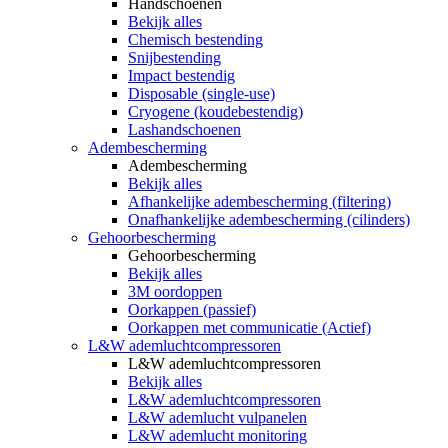
Handschoenen
Bekijk alles
Chemisch bestending
Snijbestending
Impact bestendig
Disposable (single-use)
Cryogene (koudebestendig)
Lashandschoenen
Adembescherming
Adembescherming
Bekijk alles
Afhankelijke adembescherming (filtering)
Onafhankelijke adembescherming (cilinders)
Gehoorbescherming
Gehoorbescherming
Bekijk alles
3M oordoppen
Oorkappen (passief)
Oorkappen met communicatie (Actief)
L&W ademluchtcompressoren
L&W ademluchtcompressoren
Bekijk alles
L&W ademluchtcompressoren
L&W ademlucht vulpanelen
L&W ademlucht monitoring