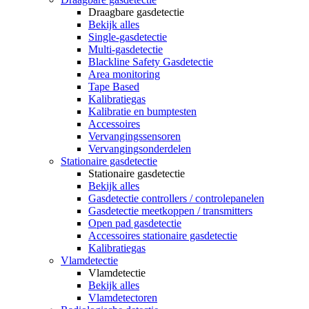
Draagbare gasdetectie
Bekijk alles
Single-gasdetectie
Multi-gasdetectie
Blackline Safety Gasdetectie
Area monitoring
Tape Based
Kalibratiegas
Kalibratie en bumptesten
Accessoires
Vervangingssensoren
Vervangingsonderdelen
Stationaire gasdetectie
Stationaire gasdetectie
Bekijk alles
Gasdetectie controllers / controlepanelen
Gasdetectie meetkoppen / transmitters
Open pad gasdetectie
Accessoires stationaire gasdetectie
Kalibratiegas
Vlamdetectie
Vlamdetectie
Bekijk alles
Vlamdetectoren