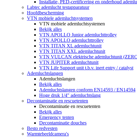
Installatie, PED-certificering en onderhoud ademluc
Labtec ademlucht testapparatuur
Hoofdbescherming
VTN mobiele ademluchtsystemen
VTN mobiele ademluchtsystemen
Bekijk alles
VTN APOLLO Junior ademluchttrolley
VTN APOLLO ademluchttrolley
VTN TITAN XL ademluchtunit
VTN TITAN XXL ademluchtunit
VTN VULCAN elektrische ademluchtunit (ZE
VTN JUPITER ademluchtunit
VTN Life Support unit t.b.v. inert entry / catalyst
Ademluchtslangen
Ademluchtslangen
Bekijk alles
Ademluchtslangen conform EN14593 / EN14594
Hoge druk 1/4" ademluchtslang
Decontaminatie en rescuetenten
Decontaminatie en rescuetenten
Bekijk alles
Emergency tenten
Decontaminatie douches
Besto redvesten
Warmtebeeldcamera's