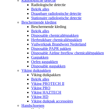
Radiologische detectie
Radiologische detectie
Bekijk alles
Draagbare radiologische detectie
Stationaire radiologische detectie
Beschermende kleding
Beschermende kleding
Bekijk alles
Disposable chemicaliënpakken
Herbruikbare chemicaliënpakken
Vuilwerkpak Brandweer Nederland
Disposable PAPR pakken
Disposable Airline freeflow chemicaliënpakken
Gaspakken
Oefen gaspakken
Disposable gaspakken
Viking duikpakken
Viking duikpakken
Bekijk alles
Viking PROTECH II
Viking PRO
Viking HAZTECH
Viking HD
Viking duikpak accessoires
Handschoenen