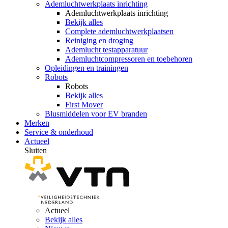
Ademluchtwerkplaats inrichting
Ademluchtwerkplaats inrichting
Bekijk alles
Complete ademluchtwerkplaatsen
Reiniging en droging
Ademlucht testapparatuur
Ademluchtcompressoren en toebehoren
Opleidingen en trainingen
Robots
Robots
Bekijk alles
First Mover
Blusmiddelen voor EV branden
Merken
Service & onderhoud
Actueel
Sluiten
Actueel
Bekijk alles