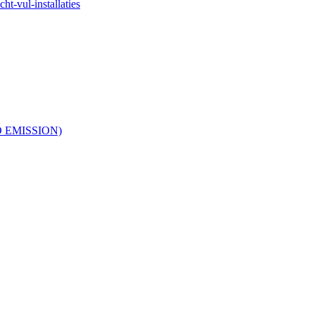
ht-vul-installaties
RO EMISSION)