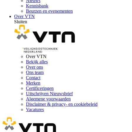
Nieuws
Kennisbank
Beurzen en evenementen
Over VTN
Sluiten
Over VTN
Bekijk alles
Over ons
Ons team
Contact
Merken
Certificeringen
Uitschrijven Nieuwsbrief
Algemene voorwaarden
Disclaimer & privacy- en cookiebeleid
Vacatures