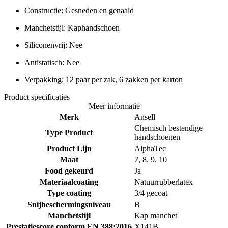
Constructie: Gesneden en genaaid
Manchetstijl: Kaphandschoen
Siliconenvrij: Nee
Antistatisch: Nee
Verpakking: 12 paar per zak, 6 zakken per karton
Product specificaties
Meer informatie
Merk
Ansell
Chemisch bestendige
Type Product
handschoenen
Product Lijn
AlphaTec
Maat
7, 8, 9, 10
Food gekeurd
Ja
Materiaalcoating
Natuurrubberlatex
Type coating
3/4 gecoat
Snijbeschermingsniveau
B
Manchetstijl
Kap manchet
Prestatiescore conform EN 388:2016
X141B