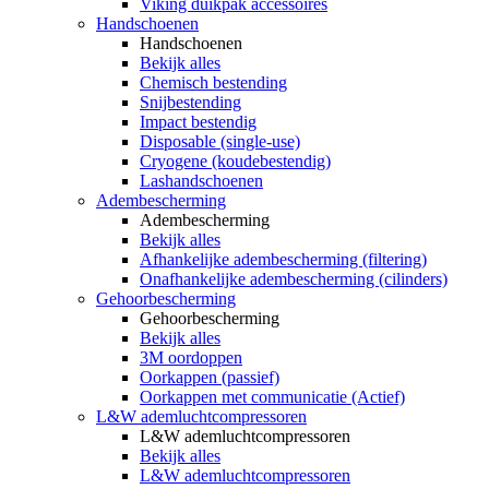
Viking duikpak accessoires
Handschoenen
Handschoenen
Bekijk alles
Chemisch bestending
Snijbestending
Impact bestendig
Disposable (single-use)
Cryogene (koudebestendig)
Lashandschoenen
Adembescherming
Adembescherming
Bekijk alles
Afhankelijke adembescherming (filtering)
Onafhankelijke adembescherming (cilinders)
Gehoorbescherming
Gehoorbescherming
Bekijk alles
3M oordoppen
Oorkappen (passief)
Oorkappen met communicatie (Actief)
L&W ademluchtcompressoren
L&W ademluchtcompressoren
Bekijk alles
L&W ademluchtcompressoren