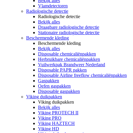
Bekijk alles
Vlamdetectoren
Radiologische detectie
Radiologische detectie
Bekijk alles
Draagbare radiologische detectie
Stationaire radiologische detectie
Beschermende kleding
Beschermende kleding
Bekijk alles
Disposable chemicaliënpakken
Herbruikbare chemicaliënpakken
Vuilwerkpak Brandweer Nederland
Disposable PAPR pakken
Disposable Airline freeflow chemicaliënpakken
Gaspakken
Oefen gaspakken
Disposable gaspakken
Viking duikpakken
Viking duikpakken
Bekijk alles
Viking PROTECH II
Viking PRO
Viking HAZTECH
Viking HD