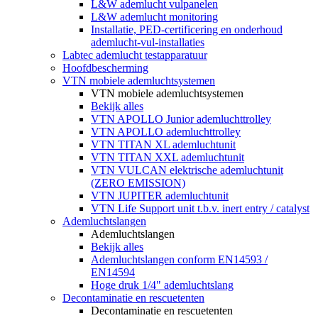
L&W ademlucht vulpanelen
L&W ademlucht monitoring
Installatie, PED-certificering en onderhoud
ademlucht-vul-installaties
Labtec ademlucht testapparatuur
Hoofdbescherming
VTN mobiele ademluchtsystemen
VTN mobiele ademluchtsystemen
Bekijk alles
VTN APOLLO Junior ademluchttrolley
VTN APOLLO ademluchttrolley
VTN TITAN XL ademluchtunit
VTN TITAN XXL ademluchtunit
VTN VULCAN elektrische ademluchtunit
(ZERO EMISSION)
VTN JUPITER ademluchtunit
VTN Life Support unit t.b.v. inert entry / catalyst
Ademluchtslangen
Ademluchtslangen
Bekijk alles
Ademluchtslangen conform EN14593 /
EN14594
Hoge druk 1/4" ademluchtslang
Decontaminatie en rescuetenten
Decontaminatie en rescuetenten