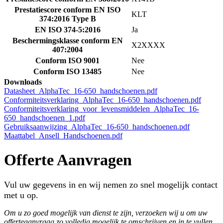
Prestatiescore conform EN ISO
KLT
374:2016 Type B
EN ISO 374-5:2016
Ja
Beschermingsklasse conform EN
X2XXXX
407:2004
Conform ISO 9001
Nee
Conform ISO 13485
Nee
Downloads
Datasheet_AlphaTec_16-650_handschoenen.pdf
Conformiteitsverklaring_AlphaTec_16-650_handschoenen.pdf
Conformiteitsverklaring_voor_levensmiddelen_AlphaTec_16-
650_handschoenen_1.pdf
Gebruiksaanwijzing_AlphaTec_16-650_handschoenen.pdf
Maattabel_Ansell_Handschoenen.pdf
Offerte Aanvragen
Vul uw gegevens in en wij nemen zo snel mogelijk contact
met u op.
Om u zo goed mogelijk van dienst te zijn, verzoeken wij u om uw
offerteaanvraag zo volledig mogelijk te omschrijven en in te vullen..