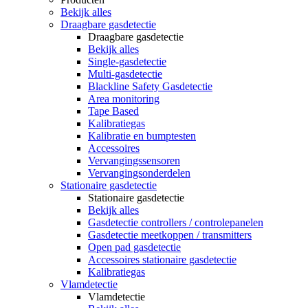
Bekijk alles
Draagbare gasdetectie
Draagbare gasdetectie
Bekijk alles
Single-gasdetectie
Multi-gasdetectie
Blackline Safety Gasdetectie
Area monitoring
Tape Based
Kalibratiegas
Kalibratie en bumptesten
Accessoires
Vervangingssensoren
Vervangingsonderdelen
Stationaire gasdetectie
Stationaire gasdetectie
Bekijk alles
Gasdetectie controllers / controlepanelen
Gasdetectie meetkoppen / transmitters
Open pad gasdetectie
Accessoires stationaire gasdetectie
Kalibratiegas
Vlamdetectie
Vlamdetectie