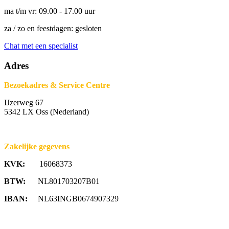
ma t/m vr: 09.00 - 17.00 uur
za / zo en feestdagen: gesloten
Chat met een specialist
Adres
Bezoekadres & Service Centre
IJzerweg 67
5342 LX Oss (Nederland)
Zakelijke gegevens
KVK:
16068373
BTW:
NL801703207B01
IBAN:
NL63INGB0674907329