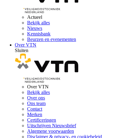
Actueel
Bekijk alles
Nieuws
Kennisbank
Beurzen en evenementen
Over VTN
Sluiten
Over VTN
Bekijk alles
Over ons
Ons team
Contact
Merken
Certificeringen
Uitschrijven Nieuwsbrief
Algemene voorwaarden
Disclaimer & privacy- en cookiebeleid