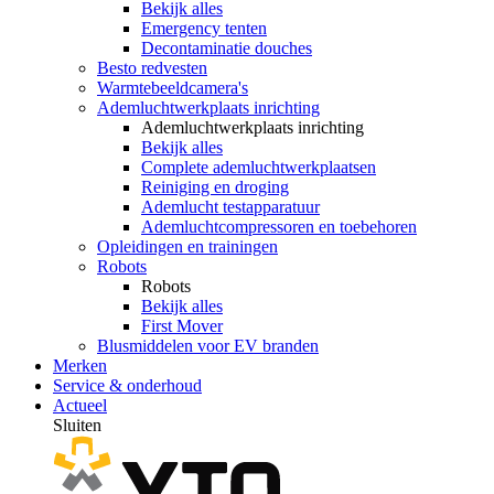
Bekijk alles
Emergency tenten
Decontaminatie douches
Besto redvesten
Warmtebeeldcamera's
Ademluchtwerkplaats inrichting
Ademluchtwerkplaats inrichting
Bekijk alles
Complete ademluchtwerkplaatsen
Reiniging en droging
Ademlucht testapparatuur
Ademluchtcompressoren en toebehoren
Opleidingen en trainingen
Robots
Robots
Bekijk alles
First Mover
Blusmiddelen voor EV branden
Merken
Service & onderhoud
Actueel
Sluiten