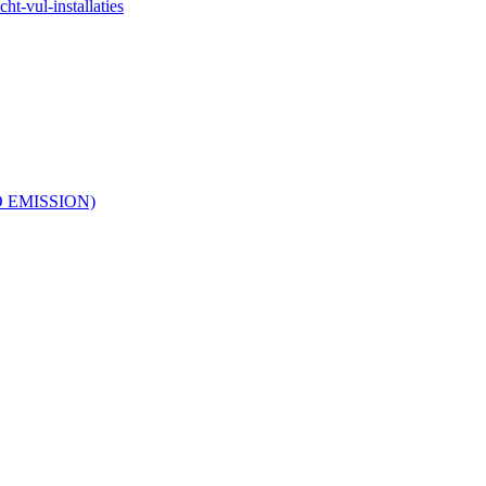
ht-vul-installaties
RO EMISSION)