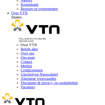
Nieuws
Kennisbank
Beurzen en evenementen
Over VTN
Sluiten
Over VTN
Bekijk alles
Over ons
Ons team
Contact
Merken
Certificeringen
Uitschrijven Nieuwsbrief
Algemene voorwaarden
Disclaimer & privacy- en cookiebeleid
Vacatures