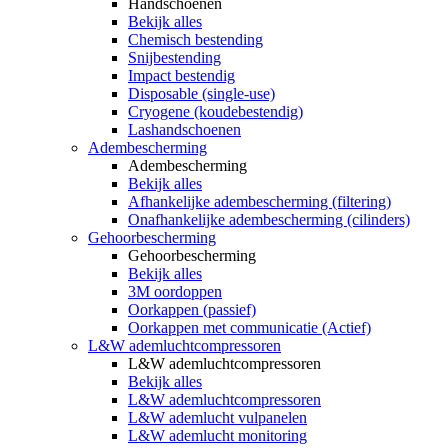
Handschoenen
Bekijk alles
Chemisch bestending
Snijbestending
Impact bestendig
Disposable (single-use)
Cryogene (koudebestendig)
Lashandschoenen
Adembescherming
Adembescherming
Bekijk alles
Afhankelijke adembescherming (filtering)
Onafhankelijke adembescherming (cilinders)
Gehoorbescherming
Gehoorbescherming
Bekijk alles
3M oordoppen
Oorkappen (passief)
Oorkappen met communicatie (Actief)
L&W ademluchtcompressoren
L&W ademluchtcompressoren
Bekijk alles
L&W ademluchtcompressoren
L&W ademlucht vulpanelen
L&W ademlucht monitoring