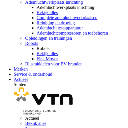
Ademluchtwerkplaats inrichting
Ademluchtwerkplaats inrichting
Bekijk alles
Complete ademluchtwerkplaatsen
Reiniging en droging
Ademlucht testapparatuur
Ademluchtcompressoren en toebehoren
Opleidingen en trainingen
Robots
Robots
Bekijk alles
First Mover
Blusmiddelen voor EV branden
Merken
Service & onderhoud
Actueel
Sluiten
Actueel
Bekijk alles