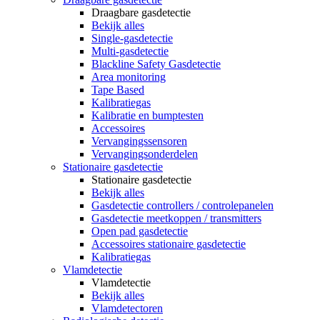
Draagbare gasdetectie
Bekijk alles
Single-gasdetectie
Multi-gasdetectie
Blackline Safety Gasdetectie
Area monitoring
Tape Based
Kalibratiegas
Kalibratie en bumptesten
Accessoires
Vervangingssensoren
Vervangingsonderdelen
Stationaire gasdetectie
Stationaire gasdetectie
Bekijk alles
Gasdetectie controllers / controlepanelen
Gasdetectie meetkoppen / transmitters
Open pad gasdetectie
Accessoires stationaire gasdetectie
Kalibratiegas
Vlamdetectie
Vlamdetectie
Bekijk alles
Vlamdetectoren