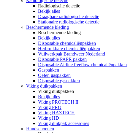
Radiologische detectie
Radiologische detectie
Bekijk alles
Draagbare radiologische detectie
Stationaire radiologische detectie
Beschermende kleding
Beschermende kleding
Bekijk alles
Disposable chemicaliënpakken
Herbruikbare chemicaliënpakken
Vuilwerkpak Brandweer Nederland
Disposable PAPR pakken
Disposable Airline freeflow chemicaliënpakken
Gaspakken
Oefen gaspakken
Disposable gaspakken
Viking duikpakken
Viking duikpakken
Bekijk alles
Viking PROTECH II
Viking PRO
Viking HAZTECH
Viking HD
Viking duikpak accessoires
Handschoenen