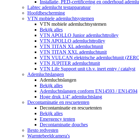
Installatie, PED-certificering en onderhoud ademluc
Labtec ademlucht testapparatuur
Hoofdbescherming
VTN mobiele ademluchtsystemen
VTN mobiele ademluchtsystemen
Bekijk alles
VTN APOLLO Junior ademluchttrolley
VTN APOLLO ademluchttrolley
VTN TITAN XL ademluchtunit
VTN TITAN XXL ademluchtunit
VTN VULCAN elektrische ademluchtunit (ZE
VTN JUPITER ademluchtunit
VTN Life Support unit t.b.v. inert entry / catalyst
Ademluchtslangen
Ademluchtslangen
Bekijk alles
Ademluchtslangen conform EN14593 / EN14594
Hoge druk 1/4" ademluchtslang
Decontaminatie en rescuetenten
Decontaminatie en rescuetenten
Bekijk alles
Emergency tenten
Decontaminatie douches
Besto redvesten
Warmtebeeldcamera's