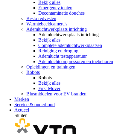
Bekijk alles
Emergency tenten
Decontaminatie douches
Besto redvesten
Warmtebeeldcamera's
Ademluchtwerkplaats inrichting
Ademluchtwerkplaats inrichting
Bekijk alles
Complete ademluchtwerkplaatsen
Reiniging en droging
Ademlucht testapparatuur
Ademluchtcompressoren en toebehoren
Opleidingen en trainingen
Robots
Robots
Bekijk alles
First Mover
Blusmiddelen voor EV branden
Merken
Service & onderhoud
Actueel
Sluiten