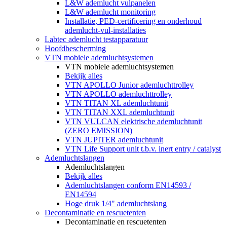
L&W ademlucht vulpanelen
L&W ademlucht monitoring
Installatie, PED-certificering en onderhoud
ademlucht-vul-installaties
Labtec ademlucht testapparatuur
Hoofdbescherming
VTN mobiele ademluchtsystemen
VTN mobiele ademluchtsystemen
Bekijk alles
VTN APOLLO Junior ademluchttrolley
VTN APOLLO ademluchttrolley
VTN TITAN XL ademluchtunit
VTN TITAN XXL ademluchtunit
VTN VULCAN elektrische ademluchtunit
(ZERO EMISSION)
VTN JUPITER ademluchtunit
VTN Life Support unit t.b.v. inert entry / catalyst
Ademluchtslangen
Ademluchtslangen
Bekijk alles
Ademluchtslangen conform EN14593 /
EN14594
Hoge druk 1/4" ademluchtslang
Decontaminatie en rescuetenten
Decontaminatie en rescuetenten