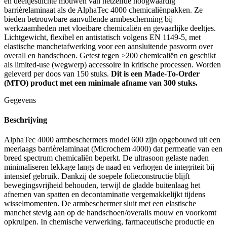
en deeltjesdichte mouwen van hetzelfde hoogwaardig
barrièrelaminaat als de AlphaTec 4000 chemicaliënpakken. Ze
bieden betrouwbare aanvullende armbescherming bij
werkzaamheden met vloeibare chemicaliën en gevaarlijke deeltjes.
Lichtgewicht, flexibel en antistatisch volgens EN 1149-5, met
elastische manchetafwerking voor een aansluitende pasvorm over
overall en handschoen. Getest tegen >200 chemicaliën en geschikt
als limited-use (wegwerp) accessoire in kritische processen. Worden
geleverd per doos van 150 stuks.
Dit is een Made-To-Order
(MTO) product met een minimale afname van 300 stuks.
Gegevens
Beschrijving
AlphaTec 4000 armbeschermers model 600 zijn opgebouwd uit een
meerlaags barrièrelaminaat (Microchem 4000) dat permeatie van een
breed spectrum chemicaliën beperkt. De ultrasoon gelaste naden
minimaliseren lekkage langs de naad en verhogen de integriteit bij
intensief gebruik. Dankzij de soepele folieconstructie blijft
bewegingsvrijheid behouden, terwijl de gladde buitenlaag het
afnemen van spatten en decontaminatie vergemakkelijkt tijdens
wisselmomenten. De armbeschermer sluit met een elastische
manchet stevig aan op de handschoen/overalls mouw en voorkomt
opkruipen. In chemische verwerking, farmaceutische productie en