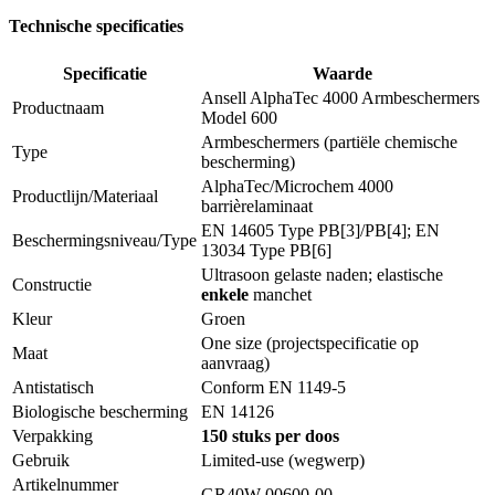
Technische specificaties
Specificatie
Waarde
Ansell AlphaTec 4000 Armbeschermers
Productnaam
Model 600
Armbeschermers (partiële chemische
Type
bescherming)
AlphaTec/Microchem 4000
Productlijn/Materiaal
barrièrelaminaat
EN 14605 Type PB[3]/PB[4]; EN
Beschermingsniveau/Type
13034 Type PB[6]
Ultrasoon gelaste naden; elastische
Constructie
enkele
manchet
Kleur
Groen
One size (projectspecificatie op
Maat
aanvraag)
Antistatisch
Conform EN 1149-5
Biologische bescherming
EN 14126
Verpakking
150 stuks per doos
Gebruik
Limited-use (wegwerp)
Artikelnummer
GR40W-00600-00