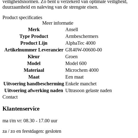
veiligheidsnormen. Zo bent u verzekerd van optimale veiligheid,
duurzaamheid en naleving van de strengste eisen.
Product specificaties
Meer informatie
Merk
Ansell
Type Product
Armbeschermers
Product Lijn
AlphaTec 4000
Artikelnummer Leverancier
GR40W-00600-00
Kleur
Groen
Model
Model 600
Materiaal
Microchem 4000
Maat
Een maat
Uitvoering handbescherming
Enkele manchet
Uitvoering afwerking naden
Ultrasoon gelaste naden
Contact
Klantenservice
ma t/m vr: 08.30 - 17.00 uur
za / zo en feestdagen: gesloten