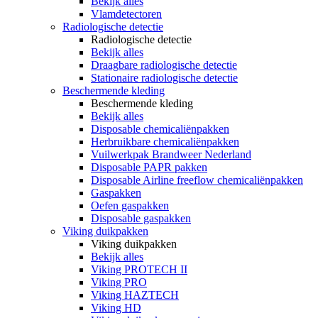
Bekijk alles
Vlamdetectoren
Radiologische detectie
Radiologische detectie
Bekijk alles
Draagbare radiologische detectie
Stationaire radiologische detectie
Beschermende kleding
Beschermende kleding
Bekijk alles
Disposable chemicaliënpakken
Herbruikbare chemicaliënpakken
Vuilwerkpak Brandweer Nederland
Disposable PAPR pakken
Disposable Airline freeflow chemicaliënpakken
Gaspakken
Oefen gaspakken
Disposable gaspakken
Viking duikpakken
Viking duikpakken
Bekijk alles
Viking PROTECH II
Viking PRO
Viking HAZTECH
Viking HD