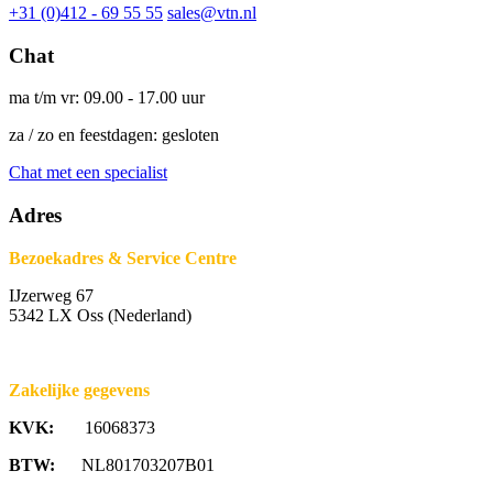
+31 (0)412 - 69 55 55
sales@vtn.nl
Chat
ma t/m vr: 09.00 - 17.00 uur
za / zo en feestdagen: gesloten
Chat met een specialist
Adres
Bezoekadres & Service Centre
IJzerweg 67
5342 LX Oss (Nederland)
Zakelijke gegevens
KVK:
16068373
BTW:
NL801703207B01