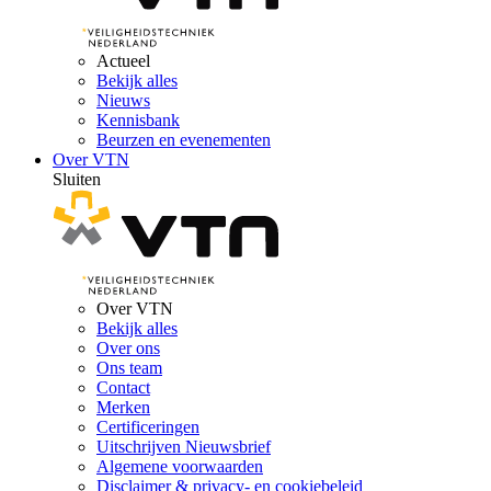
Actueel
Bekijk alles
Nieuws
Kennisbank
Beurzen en evenementen
Over VTN
Sluiten
Over VTN
Bekijk alles
Over ons
Ons team
Contact
Merken
Certificeringen
Uitschrijven Nieuwsbrief
Algemene voorwaarden
Disclaimer & privacy- en cookiebeleid