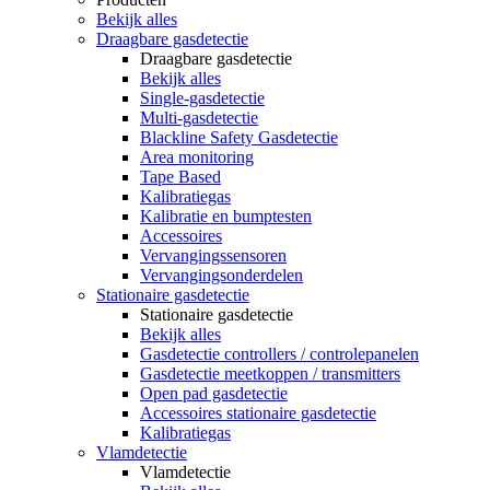
Bekijk alles
Draagbare gasdetectie
Draagbare gasdetectie
Bekijk alles
Single-gasdetectie
Multi-gasdetectie
Blackline Safety Gasdetectie
Area monitoring
Tape Based
Kalibratiegas
Kalibratie en bumptesten
Accessoires
Vervangingssensoren
Vervangingsonderdelen
Stationaire gasdetectie
Stationaire gasdetectie
Bekijk alles
Gasdetectie controllers / controlepanelen
Gasdetectie meetkoppen / transmitters
Open pad gasdetectie
Accessoires stationaire gasdetectie
Kalibratiegas
Vlamdetectie
Vlamdetectie