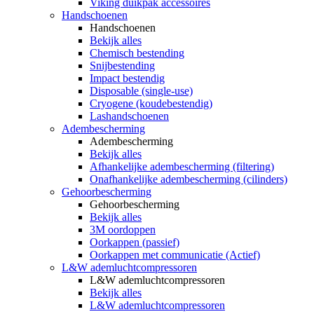
Viking duikpak accessoires
Handschoenen
Handschoenen
Bekijk alles
Chemisch bestending
Snijbestending
Impact bestendig
Disposable (single-use)
Cryogene (koudebestendig)
Lashandschoenen
Adembescherming
Adembescherming
Bekijk alles
Afhankelijke adembescherming (filtering)
Onafhankelijke adembescherming (cilinders)
Gehoorbescherming
Gehoorbescherming
Bekijk alles
3M oordoppen
Oorkappen (passief)
Oorkappen met communicatie (Actief)
L&W ademluchtcompressoren
L&W ademluchtcompressoren
Bekijk alles
L&W ademluchtcompressoren