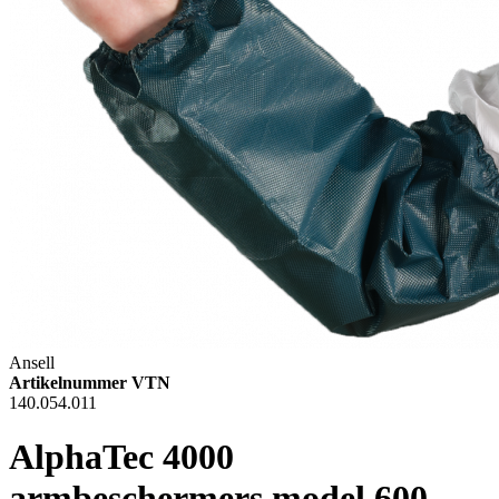
Ansell
Artikelnummer VTN
140.054.011
AlphaTec 4000
armbeschermers model 600