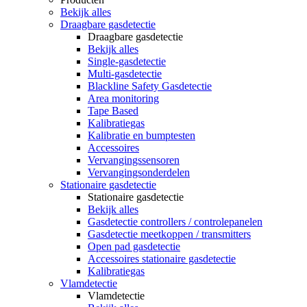
Bekijk alles
Draagbare gasdetectie
Draagbare gasdetectie
Bekijk alles
Single-gasdetectie
Multi-gasdetectie
Blackline Safety Gasdetectie
Area monitoring
Tape Based
Kalibratiegas
Kalibratie en bumptesten
Accessoires
Vervangingssensoren
Vervangingsonderdelen
Stationaire gasdetectie
Stationaire gasdetectie
Bekijk alles
Gasdetectie controllers / controlepanelen
Gasdetectie meetkoppen / transmitters
Open pad gasdetectie
Accessoires stationaire gasdetectie
Kalibratiegas
Vlamdetectie
Vlamdetectie