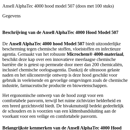
Ansell AlphaTec 4000 hood model 507 (doos met 100 stuks)
Gegevens
Beschrijving van de Ansell AlphaTec 4000 Hood Model 507
De
Ansell AlphaTec 4000 hood Model 507
biedt uitzonderlijke
bescherming tegen chemische stoffen, vloeistoffen en infectieuze
agentia. Gemaakt van het robuuste
Microchem® 4000-materiaal
,
beschikt deze kap over een innovatieve meerlaagse chemische
barrière die is getest op permeatie door meer dan 200 chemicaliën,
inclusief chemische oorlogsagentia. Dankzij de ultrasoon gelaste
naden en het siliconenvrije ontwerp is deze hood geschikt voor
gebruik in veeleisende en gevoelige omgevingen zoals de chemische
industrie, farmaceutische productie en biowetenschappen.
Het ergonomische ontwerp van de hood zorgt voor een
comfortabele pasvorm, terwijl het ruime zichtvizier helderheid en
een breed gezichtsveld biedt. De bivakmutsstijl bedekt gedeeltelijk
de schouders en is voorzien van een klittenbandsluiting aan de
voorkant voor een veilige en comfortabele pasvorm.
Belangrijkste kenmerken van de Ansell AlphaTec 4000 Hood