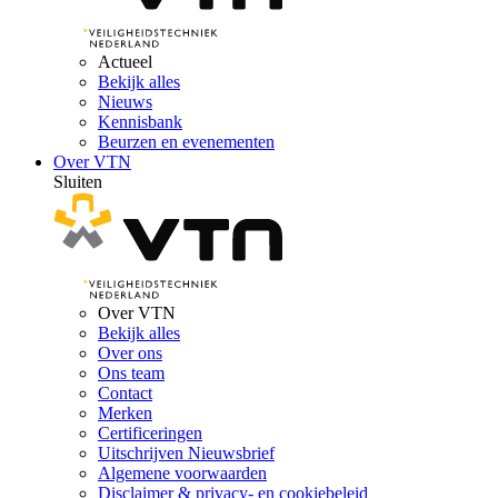
Actueel
Bekijk alles
Nieuws
Kennisbank
Beurzen en evenementen
Over VTN
Sluiten
Over VTN
Bekijk alles
Over ons
Ons team
Contact
Merken
Certificeringen
Uitschrijven Nieuwsbrief
Algemene voorwaarden
Disclaimer & privacy- en cookiebeleid