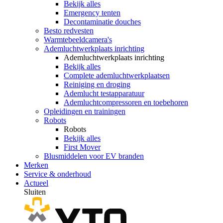
Bekijk alles
Emergency tenten
Decontaminatie douches
Besto redvesten
Warmtebeeldcamera's
Ademluchtwerkplaats inrichting
Ademluchtwerkplaats inrichting
Bekijk alles
Complete ademluchtwerkplaatsen
Reiniging en droging
Ademlucht testapparatuur
Ademluchtcompressoren en toebehoren
Opleidingen en trainingen
Robots
Robots
Bekijk alles
First Mover
Blusmiddelen voor EV branden
Merken
Service & onderhoud
Actueel
Sluiten