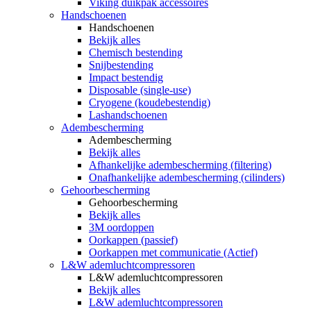
Viking duikpak accessoires
Handschoenen
Handschoenen
Bekijk alles
Chemisch bestending
Snijbestending
Impact bestendig
Disposable (single-use)
Cryogene (koudebestendig)
Lashandschoenen
Adembescherming
Adembescherming
Bekijk alles
Afhankelijke adembescherming (filtering)
Onafhankelijke adembescherming (cilinders)
Gehoorbescherming
Gehoorbescherming
Bekijk alles
3M oordoppen
Oorkappen (passief)
Oorkappen met communicatie (Actief)
L&W ademluchtcompressoren
L&W ademluchtcompressoren
Bekijk alles
L&W ademluchtcompressoren