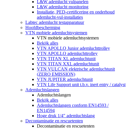
L&W ademlucht vulpanelen
L&W ademlucht monitoring
Installatie, PED-certificering en onderhoud
ademlucht-vul-installaties
Labtec ademlucht testapparatuur
Hoofdbescherming
VTN mobiele ademluchtsystemen
VTN mobiele ademluchtsystemen
Bekijk alles
VTN APOLLO Junior ademluchttrolley
VTN APOLLO ademluchttrolley
VTN TITAN XL ademluchtunit
VTN TITAN XXL ademluchtunit
VTN VULCAN elektrische ademluchtunit
(ZERO EMISSION)
VTN JUPITER ademluchtunit
VTN Life Support unit t.b.v. inert entry / catalyst
Ademluchtslangen
Ademluchtslangen
Bekijk alles
Ademluchtslangen conform EN14593 /
EN14594
Hoge druk 1/4" ademluchtslang
Decontaminatie en rescuetenten
Decontaminatie en rescuetenten