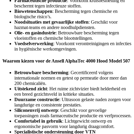
Farmaceutische productie
: Voorkomt kruisbesmetting en
beschermt tegen infectieuze stoffen.
Biowetenschappen
: Bescherming tegen chemische en
biologische risico’s.
Noodsituaties met gevaarlijke stoffen
: Geschikt voor
hazmat-teams en andere noodhulpdiensten.
Olie- en gasindustrie
: Betrouwbare bescherming tegen
vloeistoffen en chemische blootstellingen.
Voedselverwerking
: Voorkomt verontreinigingen en infecties
in hygiënische werkomgevingen.
Waarom kiezen voor de Ansell AlphaTec 4000 Hood Model 507
Betrouwbare bescherming
: Gecertificeerd volgens
internationale normen en getest op permeatie door meer dan
200 chemicaliën.
Uitstekend zicht
: Het ruime zichtvizier biedt helderheid en
een breed gezichtsveld in kritieke situaties.
Duurzame constructie
: Ultrasoon gelaste naden zorgen voor
langdurige en consistente prestaties.
Siliconenvrij ontwerp
: Geschikt voor gevoelige
toepassingen zoals farmaceutische productie en verfprocessen.
Comfortabel in gebruik
: Lichtgewicht ontwerp en
ergonomische pasvorm voor langdurig draagcomfort.
Specialistische ondersteuning door VTN