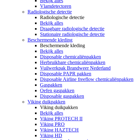
Bekijk alles
Vlamdetectoren
Radiologische detectie
Radiologische detectie
Bekijk alles
Draagbare radiologische detectie
Stationaire radiologische detectie
Beschermende kleding
Beschermende kleding
Bekijk alles
Disposable chemicaliënpakken
Herbruikbare chemicaliënpakken
Vuilwerkpak Brandweer Nederland
Disposable PAPR pakken
Disposable Airline freeflow chemicaliënpakken
Gaspakken
Oefen gaspakken
Disposable gaspakken
Viking duikpakken
Viking duikpakken
Bekijk alles
Viking PROTECH II
Viking PRO
Viking HAZTECH
Viking HD