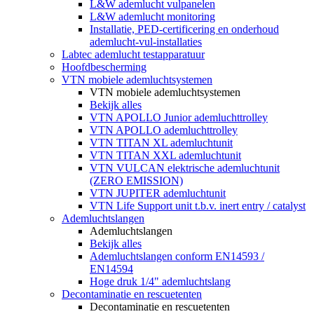
L&W ademlucht vulpanelen
L&W ademlucht monitoring
Installatie, PED-certificering en onderhoud
ademlucht-vul-installaties
Labtec ademlucht testapparatuur
Hoofdbescherming
VTN mobiele ademluchtsystemen
VTN mobiele ademluchtsystemen
Bekijk alles
VTN APOLLO Junior ademluchttrolley
VTN APOLLO ademluchttrolley
VTN TITAN XL ademluchtunit
VTN TITAN XXL ademluchtunit
VTN VULCAN elektrische ademluchtunit
(ZERO EMISSION)
VTN JUPITER ademluchtunit
VTN Life Support unit t.b.v. inert entry / catalyst
Ademluchtslangen
Ademluchtslangen
Bekijk alles
Ademluchtslangen conform EN14593 /
EN14594
Hoge druk 1/4" ademluchtslang
Decontaminatie en rescuetenten
Decontaminatie en rescuetenten