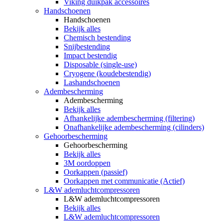
Viking duikpak accessoires
Handschoenen
Handschoenen
Bekijk alles
Chemisch bestending
Snijbestending
Impact bestendig
Disposable (single-use)
Cryogene (koudebestendig)
Lashandschoenen
Adembescherming
Adembescherming
Bekijk alles
Afhankelijke adembescherming (filtering)
Onafhankelijke adembescherming (cilinders)
Gehoorbescherming
Gehoorbescherming
Bekijk alles
3M oordoppen
Oorkappen (passief)
Oorkappen met communicatie (Actief)
L&W ademluchtcompressoren
L&W ademluchtcompressoren
Bekijk alles
L&W ademluchtcompressoren