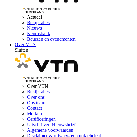
Actueel
Bekijk alles
Nieuws
Kennisbank
Beurzen en evenementen
Over VTN
Sluiten
Over VTN
Bekijk alles
Over ons
Ons team
Contact
Merken
Certificeringen
Uitschrijven Nieuwsbrief
Algemene voorwaarden
Disclaimer & privacy- en cookiebeleid