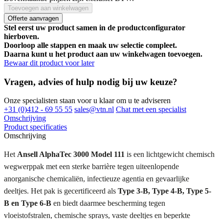
Toevoegen aan winkelwagen
Offerte aanvragen
Stel eerst uw product samen in de productconfigurator
hierboven.
Doorloop alle stappen en maak uw selectie compleet.
Daarna kunt u het product aan uw winkelwagen toevoegen.
Bewaar dit product voor later
Vragen, advies of hulp nodig bij uw keuze?
Onze specialisten staan voor u klaar om u te adviseren
+31 (0)412 - 69 55 55
sales@vtn.nl
Chat met een specialist
Omschrijving
Product specificaties
Omschrijving
Het
Ansell AlphaTec 3000 Model 111
is een lichtgewicht chemisch
wegwerppak met een sterke barrière tegen uiteenlopende
anorganische chemicaliën, infectieuze agentia en gevaarlijke
deeltjes. Het pak is gecertificeerd als
Type 3-B, Type 4-B, Type 5-
B en Type 6-B
en biedt daarmee bescherming tegen
vloeistofstralen, chemische sprays, vaste deeltjes en beperkte