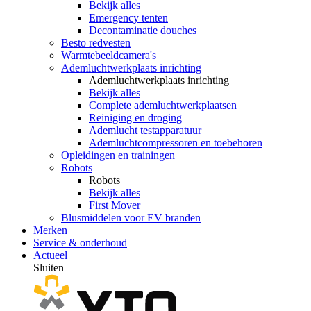
Bekijk alles
Emergency tenten
Decontaminatie douches
Besto redvesten
Warmtebeeldcamera's
Ademluchtwerkplaats inrichting
Ademluchtwerkplaats inrichting
Bekijk alles
Complete ademluchtwerkplaatsen
Reiniging en droging
Ademlucht testapparatuur
Ademluchtcompressoren en toebehoren
Opleidingen en trainingen
Robots
Robots
Bekijk alles
First Mover
Blusmiddelen voor EV branden
Merken
Service & onderhoud
Actueel
Sluiten