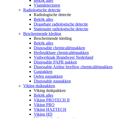
Bekijk alles
Vlamdetectoren
Radiologische detectie
Radiologische detectie
Bekijk alles
Draagbare radiologische detectie
Stationaire radiologische detectie
Beschermende kleding
Beschermende kleding
Bekijk alles
Disposable chemicaliënpakken
Herbruikbare chemicaliënpakken
Vuilwerkpak Brandweer Nederland
Disposable PAPR pakken
Disposable Airline freeflow chemicaliënpakken
Gaspakken
Oefen gaspakken
Disposable gaspakken
Viking duikpakken
Viking duikpakken
Bekijk alles
Viking PROTECH II
Viking PRO
Viking HAZTECH
Viking HD