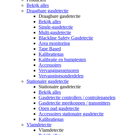
Bekijk alles
Draagbare gasdetectie
Draagbare gasdetectie
Bekijk alles
Single-gasdetectie
Multi-gasdetectie
Blackline Safety Gasdetectie
Area monitoring
Tape Based
Kalibratiegas
Kalibratie en bumptesten
Accessoires
Vervangingssensoren
Vervangingsonderdelen
Stationaire gasdetectie
Stationaire gasdetectie
Bekijk alles
Gasdetectie controllers / controlepanelen
Gasdetectie meetkoppen / transmitters
Open pad gasdetectie
Accessoires stationaire gasdetectie
Kalibratiegas
Vlamdetectie
Vlamdetectie