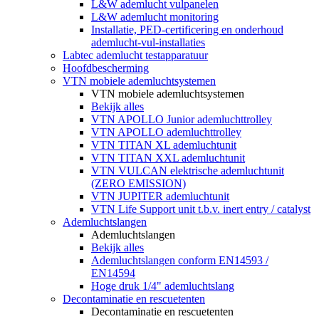
L&W ademlucht vulpanelen
L&W ademlucht monitoring
Installatie, PED-certificering en onderhoud
ademlucht-vul-installaties
Labtec ademlucht testapparatuur
Hoofdbescherming
VTN mobiele ademluchtsystemen
VTN mobiele ademluchtsystemen
Bekijk alles
VTN APOLLO Junior ademluchttrolley
VTN APOLLO ademluchttrolley
VTN TITAN XL ademluchtunit
VTN TITAN XXL ademluchtunit
VTN VULCAN elektrische ademluchtunit
(ZERO EMISSION)
VTN JUPITER ademluchtunit
VTN Life Support unit t.b.v. inert entry / catalyst
Ademluchtslangen
Ademluchtslangen
Bekijk alles
Ademluchtslangen conform EN14593 /
EN14594
Hoge druk 1/4" ademluchtslang
Decontaminatie en rescuetenten
Decontaminatie en rescuetenten