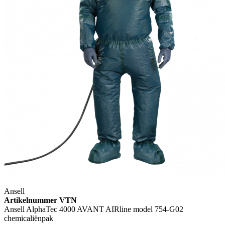
Ansell
Artikelnummer VTN
Ansell AlphaTec 4000 AVANT AIRline model 754-G02
chemicaliënpak