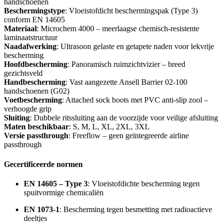
handschoenen
Beschermingstype
: Vloeistofdicht beschermingspak (Type 3)
conform EN 14605
Materiaal
: Microchem 4000 – meerlaagse chemisch-resistente
laminaatstructuur
Naadafwerking
: Ultrasoon gelaste en getapete naden voor lekvrije
bescherming
Hoofdbescherming
: Panoramisch ruimzichtvizier – breed
gezichtsveld
Handbescherming
: Vast aangezette Ansell Barrier 02-100
handschoenen (G02)
Voetbescherming
: Attached sock boots met PVC anti-slip zool –
verhoogde grip
Sluiting
: Dubbele ritssluiting aan de voorzijde voor veilige afsluiting
Maten beschikbaar
: S, M, L, XL, 2XL, 3XL
Versie passthrough
: Freeflow – geen geïntegreerde airline
passthrough
Gecertificeerde normen
EN 14605 – Type 3
: Vloeistofdichte bescherming tegen
spuitvormige chemicaliën
EN 1073-1
: Bescherming tegen besmetting met radioactieve
deeltjes