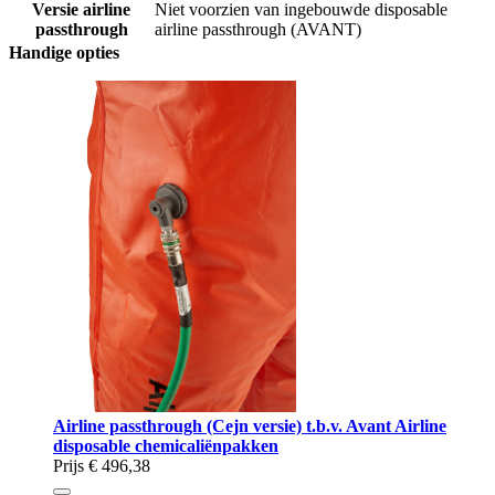
Versie airline
Niet voorzien van ingebouwde disposable
passthrough
airline passthrough (AVANT)
Handige opties
Airline passthrough (Cejn versie) t.b.v. Avant Airline
disposable chemicaliënpakken
Prijs
€ 496,38