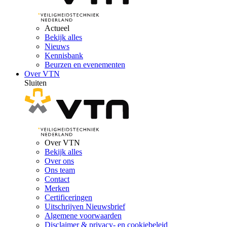
Actueel
Bekijk alles
Nieuws
Kennisbank
Beurzen en evenementen
Over VTN
Sluiten
Over VTN
Bekijk alles
Over ons
Ons team
Contact
Merken
Certificeringen
Uitschrijven Nieuwsbrief
Algemene voorwaarden
Disclaimer & privacy- en cookiebeleid