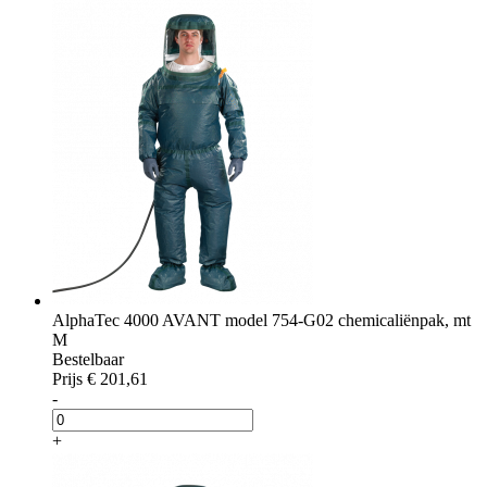
AlphaTec 4000 AVANT model 754-G02 chemicaliënpak, mt
M
Bestelbaar
Prijs
€ 201,61
-
+