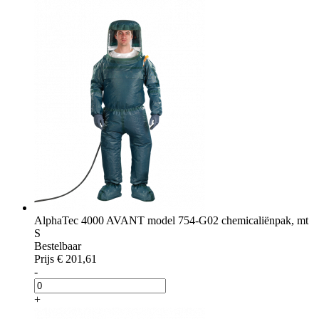
AlphaTec 4000 AVANT model 754-G02 chemicaliënpak, mt
S
Bestelbaar
Prijs
€ 201,61
-
+