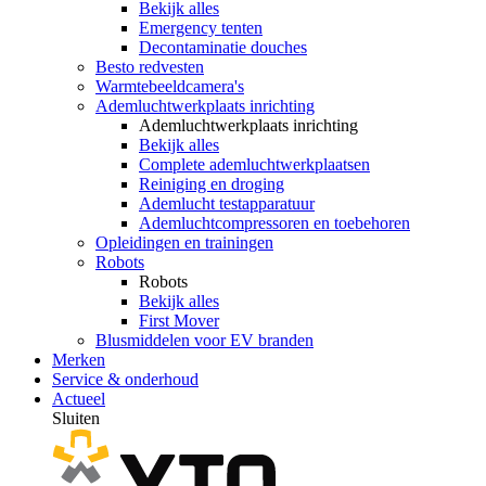
Bekijk alles
Emergency tenten
Decontaminatie douches
Besto redvesten
Warmtebeeldcamera's
Ademluchtwerkplaats inrichting
Ademluchtwerkplaats inrichting
Bekijk alles
Complete ademluchtwerkplaatsen
Reiniging en droging
Ademlucht testapparatuur
Ademluchtcompressoren en toebehoren
Opleidingen en trainingen
Robots
Robots
Bekijk alles
First Mover
Blusmiddelen voor EV branden
Merken
Service & onderhoud
Actueel
Sluiten