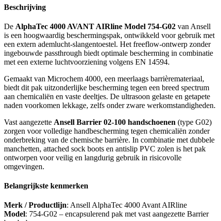
Beschrijving
De
AlphaTec 4000 AVANT AIRline Model 754-G02
van Ansell
is een hoogwaardig beschermingspak, ontwikkeld voor gebruik met
een extern ademlucht-slangentoestel. Het freeflow-ontwerp zonder
ingebouwde passthrough biedt optimale bescherming in combinatie
met een externe luchtvoorziening volgens EN 14594.
Gemaakt van Microchem 4000, een meerlaags barrièremateriaal,
biedt dit pak uitzonderlijke bescherming tegen een breed spectrum
aan chemicaliën en vaste deeltjes. De ultrasoon gelaste en getapete
naden voorkomen lekkage, zelfs onder zware werkomstandigheden.
Vast aangezette
Ansell Barrier 02-100 handschoenen
(type G02)
zorgen voor volledige handbescherming tegen chemicaliën zonder
onderbreking van de chemische barrière. In combinatie met dubbele
manchetten, attached sock boots en antislip PVC zolen is het pak
ontworpen voor veilig en langdurig gebruik in risicovolle
omgevingen.
Belangrijkste kenmerken
Merk / Productlijn
: Ansell AlphaTec 4000 Avant AIRline
Model
: 754-G02 – encapsulerend pak met vast aangezette Barrier