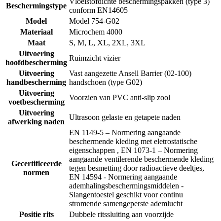
Vloeistofdichte beschermingspakken (type 3)
Beschermingstype
conform EN14605
Model
Model 754-G02
Materiaal
Microchem 4000
Maat
S, M, L, XL, 2XL, 3XL
Uitvoering
Ruimzicht vizier
hoofdbescherming
Uitvoering
Vast aangezette Ansell Barrier (02-100)
handbescherming
handschoen (type G02)
Uitvoering
Voorzien van PVC anti-slip zool
voetbescherming
Uitvoering
Ultrasoon gelaste en getapete naden
afwerking naden
EN 1149-5 – Normering aangaande
beschermende kleding met eletrostatische
eigenschappen , EN 1073-1 – Normering
aangaande ventilerende beschermende kleding
Gecertificeerde
tegen besmetting door radioactieve deeltjes,
normen
EN 14594 - Normering aangaande
ademhalingsbeschermingsmiddelen -
Slangentoestel geschikt voor continu
stromende samengeperste ademlucht
Positie rits
Dubbele ritssluiting aan voorzijde