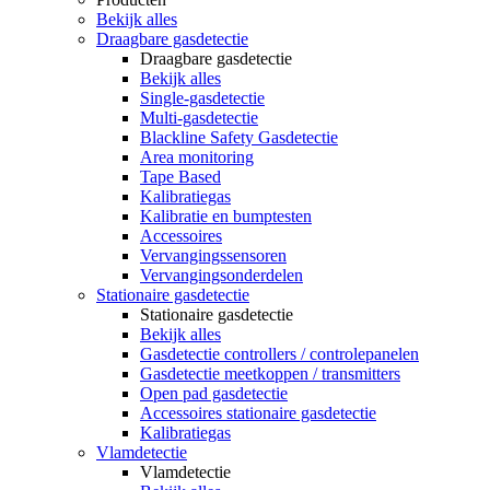
Bekijk alles
Draagbare gasdetectie
Draagbare gasdetectie
Bekijk alles
Single-gasdetectie
Multi-gasdetectie
Blackline Safety Gasdetectie
Area monitoring
Tape Based
Kalibratiegas
Kalibratie en bumptesten
Accessoires
Vervangingssensoren
Vervangingsonderdelen
Stationaire gasdetectie
Stationaire gasdetectie
Bekijk alles
Gasdetectie controllers / controlepanelen
Gasdetectie meetkoppen / transmitters
Open pad gasdetectie
Accessoires stationaire gasdetectie
Kalibratiegas
Vlamdetectie
Vlamdetectie