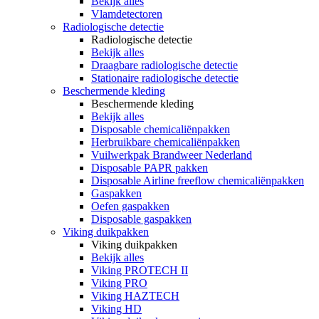
Bekijk alles
Vlamdetectoren
Radiologische detectie
Radiologische detectie
Bekijk alles
Draagbare radiologische detectie
Stationaire radiologische detectie
Beschermende kleding
Beschermende kleding
Bekijk alles
Disposable chemicaliënpakken
Herbruikbare chemicaliënpakken
Vuilwerkpak Brandweer Nederland
Disposable PAPR pakken
Disposable Airline freeflow chemicaliënpakken
Gaspakken
Oefen gaspakken
Disposable gaspakken
Viking duikpakken
Viking duikpakken
Bekijk alles
Viking PROTECH II
Viking PRO
Viking HAZTECH
Viking HD