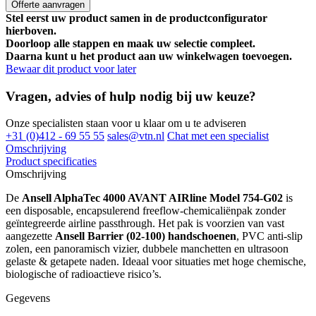
Offerte aanvragen
Stel eerst uw product samen in de productconfigurator
hierboven.
Doorloop alle stappen en maak uw selectie compleet.
Daarna kunt u het product aan uw winkelwagen toevoegen.
Bewaar dit product voor later
Vragen, advies of hulp nodig bij uw keuze?
Onze specialisten staan voor u klaar om u te adviseren
+31 (0)412 - 69 55 55
sales@vtn.nl
Chat met een specialist
Omschrijving
Product specificaties
Omschrijving
De
Ansell AlphaTec 4000 AVANT AIRline Model 754-G02
is
een disposable, encapsulerend freeflow-chemicaliënpak zonder
geïntegreerde airline passthrough. Het pak is voorzien van vast
aangezette
Ansell Barrier (02-100) handschoenen
, PVC anti-slip
zolen, een panoramisch vizier, dubbele manchetten en ultrasoon
gelaste & getapete naden. Ideaal voor situaties met hoge chemische,
biologische of radioactieve risico’s.
Gegevens