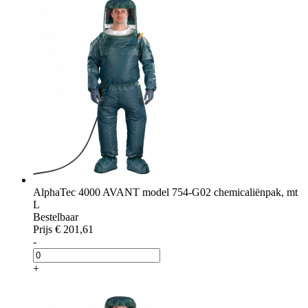
AlphaTec 4000 AVANT model 754-G02 chemicaliënpak, mt
L
Bestelbaar
Prijs
€ 201,61
-
+