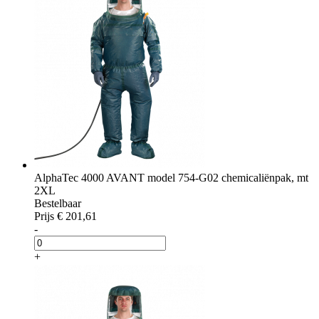
AlphaTec 4000 AVANT model 754-G02 chemicaliënpak, mt
2XL
Bestelbaar
Prijs
€ 201,61
-
+