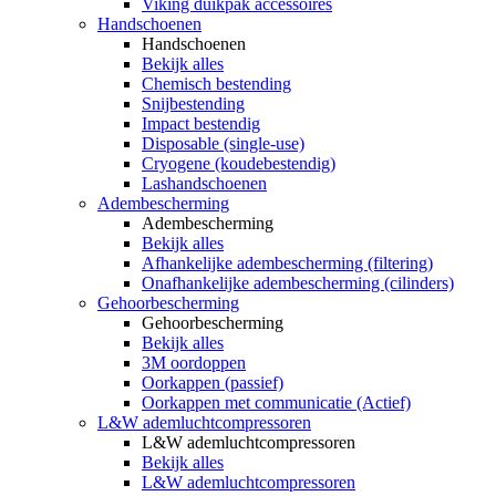
Viking duikpak accessoires
Handschoenen
Handschoenen
Bekijk alles
Chemisch bestending
Snijbestending
Impact bestendig
Disposable (single-use)
Cryogene (koudebestendig)
Lashandschoenen
Adembescherming
Adembescherming
Bekijk alles
Afhankelijke adembescherming (filtering)
Onafhankelijke adembescherming (cilinders)
Gehoorbescherming
Gehoorbescherming
Bekijk alles
3M oordoppen
Oorkappen (passief)
Oorkappen met communicatie (Actief)
L&W ademluchtcompressoren
L&W ademluchtcompressoren
Bekijk alles
L&W ademluchtcompressoren