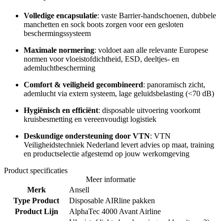
Volledige encapsulatie
: vaste Barrier-handschoenen, dubbele
manchetten en sock boots zorgen voor een gesloten
beschermingssysteem
Maximale normering
: voldoet aan alle relevante Europese
normen voor vloeistofdichtheid, ESD, deeltjes- en
ademluchtbescherming
Comfort & veiligheid gecombineerd
: panoramisch zicht,
ademlucht via extern systeem, lage geluidsbelasting (<70 dB)
Hygiënisch en efficiënt
: disposable uitvoering voorkomt
kruisbesmetting en vereenvoudigt logistiek
Deskundige ondersteuning door VTN
: VTN
Veiligheidstechniek Nederland levert advies op maat, training
en productselectie afgestemd op jouw werkomgeving
Product specificaties
Meer informatie
Merk
Ansell
Type Product
Disposable AIRline pakken
Product Lijn
AlphaTec 4000 Avant Airline