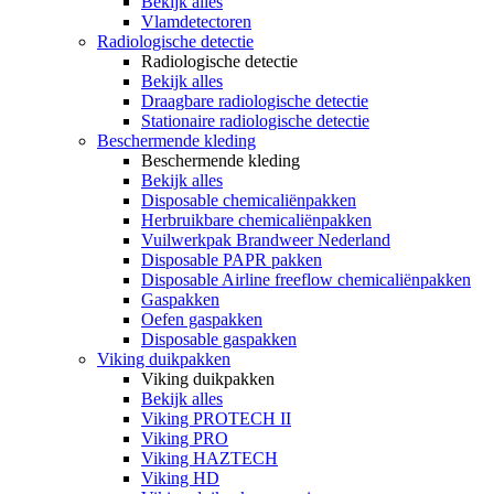
Bekijk alles
Vlamdetectoren
Radiologische detectie
Radiologische detectie
Bekijk alles
Draagbare radiologische detectie
Stationaire radiologische detectie
Beschermende kleding
Beschermende kleding
Bekijk alles
Disposable chemicaliënpakken
Herbruikbare chemicaliënpakken
Vuilwerkpak Brandweer Nederland
Disposable PAPR pakken
Disposable Airline freeflow chemicaliënpakken
Gaspakken
Oefen gaspakken
Disposable gaspakken
Viking duikpakken
Viking duikpakken
Bekijk alles
Viking PROTECH II
Viking PRO
Viking HAZTECH
Viking HD