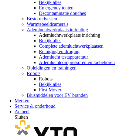
Bekijk alles
Emergency tenten
Decontaminatie douches
Besto redvesten
Warmtebeeldcamera's
Ademluchtwerkplaats inrichting
Ademluchtwerkplaats inrichting
Bekijk alles
Complete ademluchtwerkplaatsen
Reiniging en droging
Ademlucht testapparatuur
Ademluchtcompressoren en toebehoren
Opleidingen en trainingen
Robots
Robots
Bekijk alles
First Mover
Blusmiddelen voor EV branden
Merken
Service & onderhoud
Actueel
Sluiten