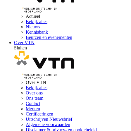
Actueel
Bekijk alles
Nieuws
Kennisbank
Beurzen en evenementen
Over VTN
Sluiten
Over VTN
Bekijk alles
Over ons
Ons team
Contact
Merken
Certificeringen
Uitschrijven Nieuwsbrief
Algemene voorwaarden
Disclaimer & privacy- en cookiebeleid