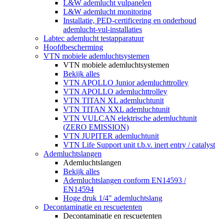
L&W ademlucht vulpanelen
L&W ademlucht monitoring
Installatie, PED-certificering en onderhoud
ademlucht-vul-installaties
Labtec ademlucht testapparatuur
Hoofdbescherming
VTN mobiele ademluchtsystemen
VTN mobiele ademluchtsystemen
Bekijk alles
VTN APOLLO Junior ademluchttrolley
VTN APOLLO ademluchttrolley
VTN TITAN XL ademluchtunit
VTN TITAN XXL ademluchtunit
VTN VULCAN elektrische ademluchtunit
(ZERO EMISSION)
VTN JUPITER ademluchtunit
VTN Life Support unit t.b.v. inert entry / catalyst
Ademluchtslangen
Ademluchtslangen
Bekijk alles
Ademluchtslangen conform EN14593 /
EN14594
Hoge druk 1/4" ademluchtslang
Decontaminatie en rescuetenten
Decontaminatie en rescuetenten