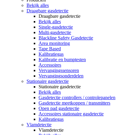
Bekijk alles
Draagbare gasdetectie
Draagbare gasdetectie
Bekijk alles
Single-gasdetectie
Multi-gasdetectie
Blackline Safety Gasdetectie
Area monitoring
Tape Based
Kalibratiegas
Kalibratie en bumptesten
Accessoires
Vervangingssensoren
Vervangingsonderdelen
Stationaire gasdetectie
Stationaire gasdetectie
Bekijk alles
Gasdetectie controllers / controlepanelen
Gasdetectie meetkoppen / transmitters
Open pad gasdetectie
Accessoires stationaire gasdetectie
Kalibratiegas
Vlamdetectie
Vlamdetectie