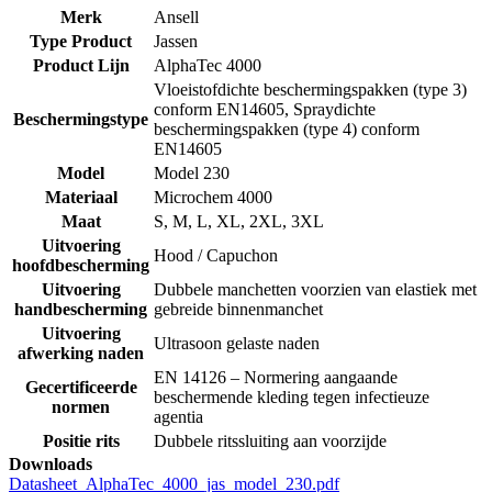
Merk
Ansell
Type Product
Jassen
Product Lijn
AlphaTec 4000
Vloeistofdichte beschermingspakken (type 3)
conform EN14605, Spraydichte
Beschermingstype
beschermingspakken (type 4) conform
EN14605
Model
Model 230
Materiaal
Microchem 4000
Maat
S, M, L, XL, 2XL, 3XL
Uitvoering
Hood / Capuchon
hoofdbescherming
Uitvoering
Dubbele manchetten voorzien van elastiek met
handbescherming
gebreide binnenmanchet
Uitvoering
Ultrasoon gelaste naden
afwerking naden
EN 14126 – Normering aangaande
Gecertificeerde
beschermende kleding tegen infectieuze
normen
agentia
Positie rits
Dubbele ritssluiting aan voorzijde
Downloads
Datasheet_AlphaTec_4000_jas_model_230.pdf