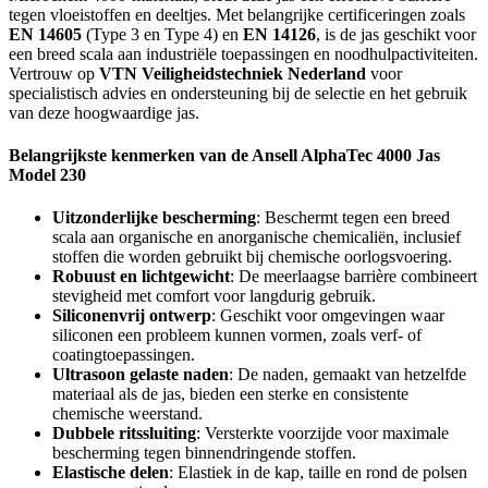
tegen vloeistoffen en deeltjes. Met belangrijke certificeringen zoals
EN 14605
(Type 3 en Type 4) en
EN 14126
, is de jas geschikt voor
een breed scala aan industriële toepassingen en noodhulpactiviteiten.
Vertrouw op
VTN Veiligheidstechniek Nederland
voor
specialistisch advies en ondersteuning bij de selectie en het gebruik
van deze hoogwaardige jas.
Belangrijkste kenmerken van de Ansell AlphaTec 4000 Jas
Model 230
Uitzonderlijke bescherming
: Beschermt tegen een breed
scala aan organische en anorganische chemicaliën, inclusief
stoffen die worden gebruikt bij chemische oorlogsvoering.
Robuust en lichtgewicht
: De meerlaagse barrière combineert
stevigheid met comfort voor langdurig gebruik.
Siliconenvrij ontwerp
: Geschikt voor omgevingen waar
siliconen een probleem kunnen vormen, zoals verf- of
coatingtoepassingen.
Ultrasoon gelaste naden
: De naden, gemaakt van hetzelfde
materiaal als de jas, bieden een sterke en consistente
chemische weerstand.
Dubbele ritssluiting
: Versterkte voorzijde voor maximale
bescherming tegen binnendringende stoffen.
Elastische delen
: Elastiek in de kap, taille en rond de polsen