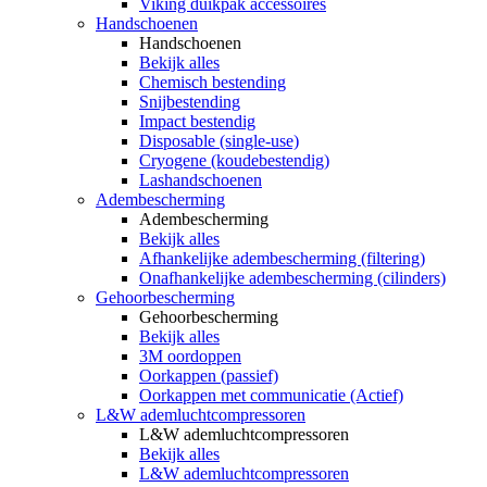
Viking duikpak accessoires
Handschoenen
Handschoenen
Bekijk alles
Chemisch bestending
Snijbestending
Impact bestendig
Disposable (single-use)
Cryogene (koudebestendig)
Lashandschoenen
Adembescherming
Adembescherming
Bekijk alles
Afhankelijke adembescherming (filtering)
Onafhankelijke adembescherming (cilinders)
Gehoorbescherming
Gehoorbescherming
Bekijk alles
3M oordoppen
Oorkappen (passief)
Oorkappen met communicatie (Actief)
L&W ademluchtcompressoren
L&W ademluchtcompressoren
Bekijk alles
L&W ademluchtcompressoren