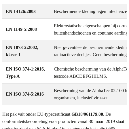
EN 14126:2003
Beschermende kleding tegen infectieuze 
Elektrostatische eigenschappen bij correc
EN 1149-5:2008
buitenhandschoenen en continue aarding.
EN 1073-2:2002,
Niet-geventileerde beschermende kleding
klasse 1
radioactieve deeltjes. Geen bescherming t
EN ISO 374-1:2016,
Chemische bescherming van de AlphaTe
Type A
testcode ABCDEFGHILMS.
Bescherming van de AlphaTec 02-100 ha
EN ISO 374-5:2016
organismen, inclusief virussen.
Het pak valt onder EU-typecertificaat
GB18/961179.00
. De
conformiteitsbeoordeling voor producten vanaf 30 maart 2019 staat
onder toezicht van SGS Fimko Oy, aangemelde instantie 0598.