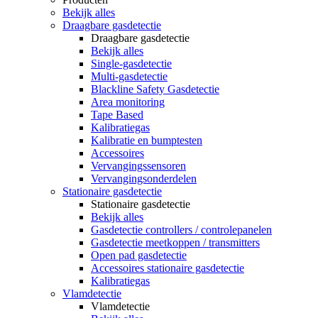
Bekijk alles
Draagbare gasdetectie
Draagbare gasdetectie
Bekijk alles
Single-gasdetectie
Multi-gasdetectie
Blackline Safety Gasdetectie
Area monitoring
Tape Based
Kalibratiegas
Kalibratie en bumptesten
Accessoires
Vervangingssensoren
Vervangingsonderdelen
Stationaire gasdetectie
Stationaire gasdetectie
Bekijk alles
Gasdetectie controllers / controlepanelen
Gasdetectie meetkoppen / transmitters
Open pad gasdetectie
Accessoires stationaire gasdetectie
Kalibratiegas
Vlamdetectie
Vlamdetectie