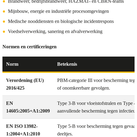
●
Brandweer, bedrijfsbrandweer, HAZMAT- en CBRN-teams
●
Mijnbouw, energie en industriële procesomgevingen
●
Medische nooddiensten en biologische incidentrespons
●
Voedselverwerking, sanering en afvalverwerking
Normen en certificeringen
Norm
Betekenis
Verordening (EU)
PBM-categorie III voor bescherming tegen
2016/425
of onomkeerbare gevolgen.
EN
Type 3-B voor vloeistofstralen en Type 
14605:2005+A1:2009
aanvullende bescherming tegen infectieuz
EN ISO 13982-
Type 5-B voor bescherming tegen gevaarl
1:2004+A1:2010
deeltjes.