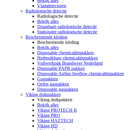
Bekijk alles
Vlamdetectoren
Radiologische detectie
Radiologische detectie
Bekijk alles
Draagbare radiologische detectie
Stationaire radiologische detectie
Beschermende kleding
Beschermende kleding
Bekijk alles
Disposable chemicaliënpakken
Herbruikbare chemicaliënpakken
Vuilwerkpak Brandweer Nederland
Disposable PAPR pakken
Disposable Airline freeflow chemicaliënpakken
Gaspakken
Oefen gaspakken
Disposable gaspakken
Viking duikpakken
Viking duikpakken
Bekijk alles
Viking PROTECH II
Viking PRO
Viking HAZTECH
Viking HD