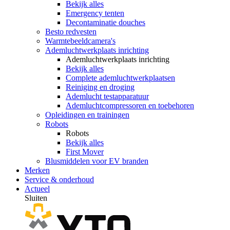
Bekijk alles
Emergency tenten
Decontaminatie douches
Besto redvesten
Warmtebeeldcamera's
Ademluchtwerkplaats inrichting
Ademluchtwerkplaats inrichting
Bekijk alles
Complete ademluchtwerkplaatsen
Reiniging en droging
Ademlucht testapparatuur
Ademluchtcompressoren en toebehoren
Opleidingen en trainingen
Robots
Robots
Bekijk alles
First Mover
Blusmiddelen voor EV branden
Merken
Service & onderhoud
Actueel
Sluiten