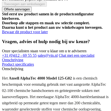
Toevoegen aan winkelwagen
Offerte aanvragen
Stel eerst uw product samen in de productconfigurator
hierboven.
Doorloop alle stappen en maak uw selectie compleet.
Daarna kunt u het product aan uw winkelwagen toevoegen.
Bewaar dit product voor later
Vragen, advies of hulp nodig bij uw keuze?
Onze specialisten staan voor u klaar om u te adviseren
+31 (0)412 - 69 55 55
sales@vtn.nl
Chat met een specialist
Omschrijving
Product specificaties
Omschrijving
Het
Ansell AlphaTec 4000 Model 125-G02
is een chemisch
beschermpak voor eenmalig gebruik met vast aangezette AlphaTec
02-100 chemische handschoenen en geïntegreerde sokken met
laarsoverflappen. Het meerlaagse AlphaTec 4000-barrièrelaminaat is
uitgebreid op permeatie getest tegen meer dan 200 chemicaliën,
waaronder geselecteerde stoffen voor chemische oorlogvoering.