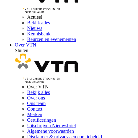
Actueel
Bekijk alles
Nieuws
Kennisbank
Beurzen en evenementen
Over VTN
Sluiten
Over VTN
Bekijk alles
Over ons
Ons team
Contact
Merken
Certificeringen
Uitschrijven Nieuwsbrief
Algemene voorwaarden
Disclaimer & privacy- en cookiebeleid