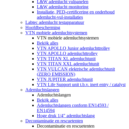
L&W ademlucht vulpanelen
L&W ademlucht monitoring
Installatie, PED-certificering en onderhoud
ademlucht-vul-installaties
Labtec ademlucht testapparatuur
Hoofdbescherming
VTN mobiele ademluchtsystemen
VTN mobiele ademluchtsystemen
Bekijk alles
VTN APOLLO Junior ademluchttrolley
VTN APOLLO ademluchttrolley
VTN TITAN XL ademluchtunit
VTN TITAN XXL ademluchtunit
VTN VULCAN elektrische ademluchtunit
(ZERO EMISSION)
VTN JUPITER ademluchtunit
VTN Life Support unit t.b.v. inert entry / catalyst
Ademluchtslangen
Ademluchtslangen
Bekijk alles
Ademluchtslangen conform EN14593 /
EN14594
Hoge druk 1/4" ademluchtslang
Decontaminatie en rescuetenten
Decontaminatie en rescuetenten