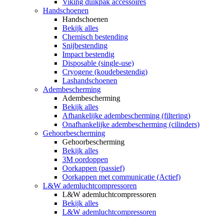
Viking duikpak accessoires
Handschoenen
Handschoenen
Bekijk alles
Chemisch bestending
Snijbestending
Impact bestendig
Disposable (single-use)
Cryogene (koudebestendig)
Lashandschoenen
Adembescherming
Adembescherming
Bekijk alles
Afhankelijke adembescherming (filtering)
Onafhankelijke adembescherming (cilinders)
Gehoorbescherming
Gehoorbescherming
Bekijk alles
3M oordoppen
Oorkappen (passief)
Oorkappen met communicatie (Actief)
L&W ademluchtcompressoren
L&W ademluchtcompressoren
Bekijk alles
L&W ademluchtcompressoren