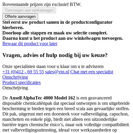
Bovenstaande prijzen zijn exclusief BTW.
Toevoegen aan winkelwagen
Offerte aanvragen
Stel eerst uw product samen in de productconfigurator
hierboven.
Doorloop alle stappen en maak uw selectie compleet.
Daarna kunt u het product aan uw winkelwagen toevoegen.
Bewaar dit product voor later
Vragen, advies of hulp nodig bij uw keuze?
Onze specialisten staan voor u klaar om u te adviseren
+31 (0)412 - 69 55 55
sales@vtn.nl
Chat met een specialist
Omschrijving
Product specificaties
Omschrijving
De
Ansell AlphaTec 4000 Model 162
is een geavanceerd
disposable chemicaliënpak dat speciaal ontworpen is om uitgebreide
bescherming te bieden tegen een breed scala aan gevaarlijke stoffen.
Dit pak, uitgerust met een doorsteek voor valbeveiliging, capuchon,
manchetten en enkele pijp, biedt niet alleen een uitzonderlijke
barrière tegen chemische risico’s, maar ook volledige compatibiliteit
met valbeveiligingsuitrusting, ideaal voor werkzaamheden op