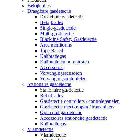
Bekijk alles
Draagbare gasdetectie
Draagbare gasdetectie
Bekijk alles
Single-gasdetectie
Multi-gasdetectie
Blackline Safety Gasdetectie
Area monitoring
Tape Based
Kalibratiegas
Kalibratie en bumptesten
Accessoires
Vervangingssensoren
Vervangingsonderdelen
Stationaire gasdetectie
Stationaire gasdetectie
Bekijk alles
Gasdetectie controllers / controlepanelen
Gasdetectie meetkoppen / transmitters
Open pad gasdetectie
Accessoires stationaire gasdetectie
Kalibratiegas
Vlamdetectie
Vlamdetectie