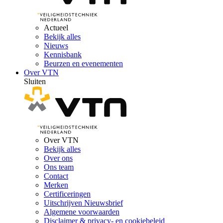
Actueel
Bekijk alles
Nieuws
Kennisbank
Beurzen en evenementen
Over VTN
Sluiten
Over VTN
Bekijk alles
Over ons
Ons team
Contact
Merken
Certificeringen
Uitschrijven Nieuwsbrief
Algemene voorwaarden
Disclaimer & privacy- en cookiebeleid