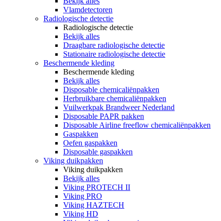
Bekijk alles
Vlamdetectoren
Radiologische detectie
Radiologische detectie
Bekijk alles
Draagbare radiologische detectie
Stationaire radiologische detectie
Beschermende kleding
Beschermende kleding
Bekijk alles
Disposable chemicaliënpakken
Herbruikbare chemicaliënpakken
Vuilwerkpak Brandweer Nederland
Disposable PAPR pakken
Disposable Airline freeflow chemicaliënpakken
Gaspakken
Oefen gaspakken
Disposable gaspakken
Viking duikpakken
Viking duikpakken
Bekijk alles
Viking PROTECH II
Viking PRO
Viking HAZTECH
Viking HD