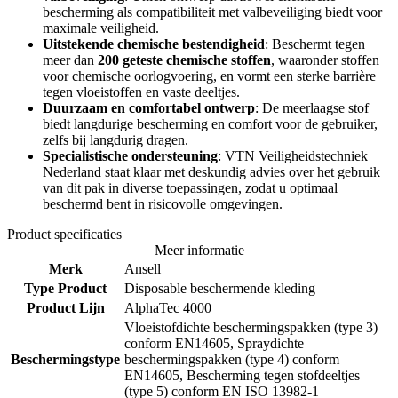
bescherming als compatibiliteit met valbeveiliging biedt voor
maximale veiligheid.
Uitstekende chemische bestendigheid
: Beschermt tegen
meer dan
200 geteste chemische stoffen
, waaronder stoffen
voor chemische oorlogvoering, en vormt een sterke barrière
tegen vloeistoffen en vaste deeltjes.
Duurzaam en comfortabel ontwerp
: De meerlaagse stof
biedt langdurige bescherming en comfort voor de gebruiker,
zelfs bij langdurig dragen.
Specialistische ondersteuning
: VTN Veiligheidstechniek
Nederland staat klaar met deskundig advies over het gebruik
van dit pak in diverse toepassingen, zodat u optimaal
beschermd bent in risicovolle omgevingen.
Product specificaties
Meer informatie
Merk
Ansell
Type Product
Disposable beschermende kleding
Product Lijn
AlphaTec 4000
Vloeistofdichte beschermingspakken (type 3)
conform EN14605, Spraydichte
Beschermingstype
beschermingspakken (type 4) conform
EN14605, Bescherming tegen stofdeeltjes
(type 5) conform EN ISO 13982-1