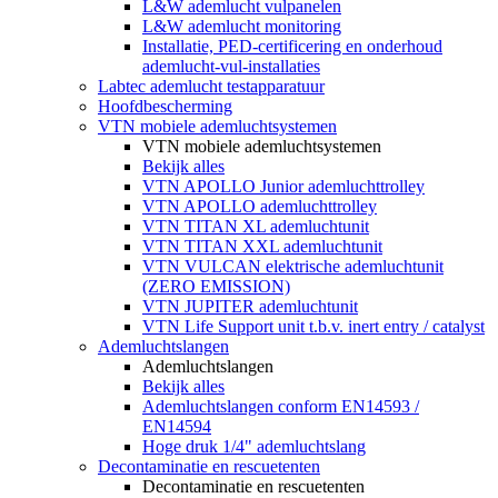
L&W ademlucht vulpanelen
L&W ademlucht monitoring
Installatie, PED-certificering en onderhoud
ademlucht-vul-installaties
Labtec ademlucht testapparatuur
Hoofdbescherming
VTN mobiele ademluchtsystemen
VTN mobiele ademluchtsystemen
Bekijk alles
VTN APOLLO Junior ademluchttrolley
VTN APOLLO ademluchttrolley
VTN TITAN XL ademluchtunit
VTN TITAN XXL ademluchtunit
VTN VULCAN elektrische ademluchtunit
(ZERO EMISSION)
VTN JUPITER ademluchtunit
VTN Life Support unit t.b.v. inert entry / catalyst
Ademluchtslangen
Ademluchtslangen
Bekijk alles
Ademluchtslangen conform EN14593 /
EN14594
Hoge druk 1/4" ademluchtslang
Decontaminatie en rescuetenten
Decontaminatie en rescuetenten