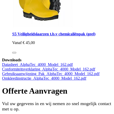
S5 Veiligheidslaarzen t.b.v chemicaliënpak (geel)
Vanaf
€ 45,00
Downloads
Datasheet_AlphaTec_4000_Model_162.pdf
Conformiteitsverklaring_AlphaTec_4000_Model_162.pdf
Gebruiksaanwijzning_Pak_AlphaTec_4000_Model_162.pdf
Omkleedinstructie_AlphaTec_4000_Model_162.pdf
Offerte Aanvragen
Vul uw gegevens in en wij nemen zo snel mogelijk contact
met u op.