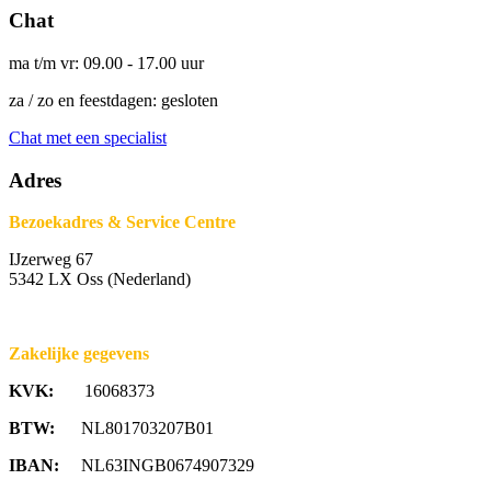
Chat
ma t/m vr: 09.00 - 17.00 uur
za / zo en feestdagen: gesloten
Chat met een specialist
Adres
Bezoekadres & Service Centre
IJzerweg 67
5342 LX Oss (Nederland)
Zakelijke gegevens
KVK:
16068373
BTW:
NL801703207B01
IBAN:
NL63INGB0674907329