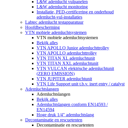
L&W ademlucht vulpanelen
L&W ademlucht monitoring
Installatie, PED-certificering en onderhoud
ademlucht-vul-installaties
Labtec ademlucht testapparatuur
Hoofdbescherming
VTN mobiele ademluchtsystemen
VTN mobiele ademluchtsystemen
Bekijk alles
VTN APOLLO Junior ademluchttrolley
VTN APOLLO ademluchttrolley
VTN TITAN XL ademluchtunit
VTN TITAN XXL ademluchtunit
VTN VULCAN elektrische ademluchtunit
(ZERO EMISSION)
VTN JUPITER ademluchtunit
VTN Life Support unit t.b.v. inert entry / catalyst
Ademluchtslangen
Ademluchtslangen
Bekijk alles
Ademluchtslangen conform EN14593 /
EN14594
Hoge druk 1/4" ademluchtslang
Decontaminatie en rescuetenten
Decontaminatie en rescuetenten