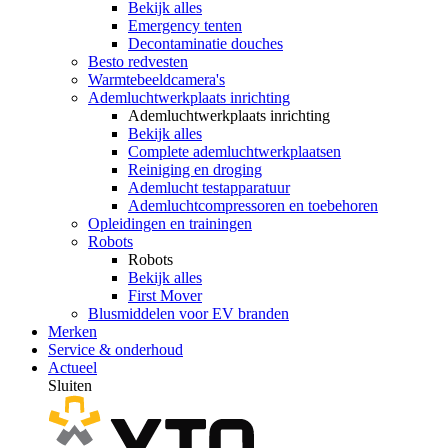
Bekijk alles
Emergency tenten
Decontaminatie douches
Besto redvesten
Warmtebeeldcamera's
Ademluchtwerkplaats inrichting
Ademluchtwerkplaats inrichting
Bekijk alles
Complete ademluchtwerkplaatsen
Reiniging en droging
Ademlucht testapparatuur
Ademluchtcompressoren en toebehoren
Opleidingen en trainingen
Robots
Robots
Bekijk alles
First Mover
Blusmiddelen voor EV branden
Merken
Service & onderhoud
Actueel
Sluiten