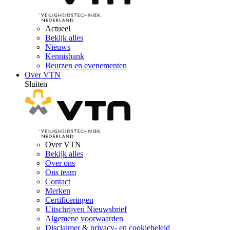
Actueel
Bekijk alles
Nieuws
Kennisbank
Beurzen en evenementen
Over VTN
Sluiten
Over VTN
Bekijk alles
Over ons
Ons team
Contact
Merken
Certificeringen
Uitschrijven Nieuwsbrief
Algemene voorwaarden
Disclaimer & privacy- en cookiebeleid