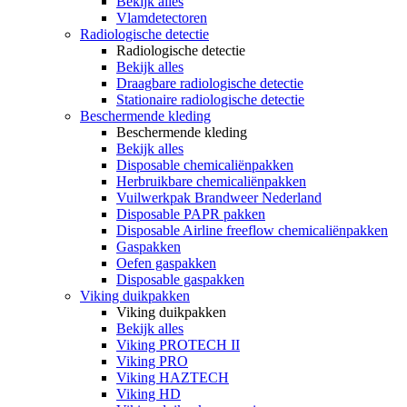
Bekijk alles
Vlamdetectoren
Radiologische detectie
Radiologische detectie
Bekijk alles
Draagbare radiologische detectie
Stationaire radiologische detectie
Beschermende kleding
Beschermende kleding
Bekijk alles
Disposable chemicaliënpakken
Herbruikbare chemicaliënpakken
Vuilwerkpak Brandweer Nederland
Disposable PAPR pakken
Disposable Airline freeflow chemicaliënpakken
Gaspakken
Oefen gaspakken
Disposable gaspakken
Viking duikpakken
Viking duikpakken
Bekijk alles
Viking PROTECH II
Viking PRO
Viking HAZTECH
Viking HD