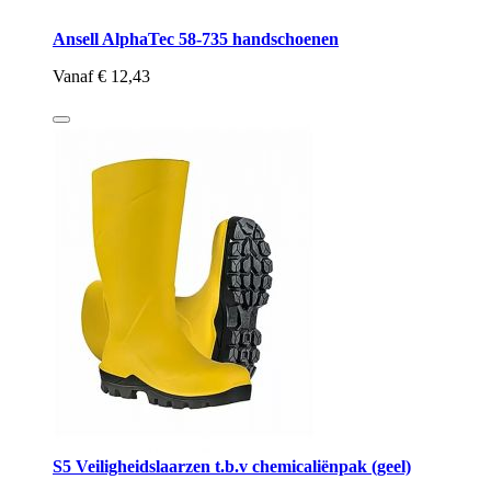
Ansell AlphaTec 58-735 handschoenen
Vanaf
€ 12,43
S5 Veiligheidslaarzen t.b.v chemicaliënpak (geel)