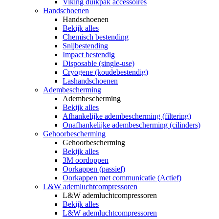
Viking duikpak accessoires
Handschoenen
Handschoenen
Bekijk alles
Chemisch bestending
Snijbestending
Impact bestendig
Disposable (single-use)
Cryogene (koudebestendig)
Lashandschoenen
Adembescherming
Adembescherming
Bekijk alles
Afhankelijke adembescherming (filtering)
Onafhankelijke adembescherming (cilinders)
Gehoorbescherming
Gehoorbescherming
Bekijk alles
3M oordoppen
Oorkappen (passief)
Oorkappen met communicatie (Actief)
L&W ademluchtcompressoren
L&W ademluchtcompressoren
Bekijk alles
L&W ademluchtcompressoren