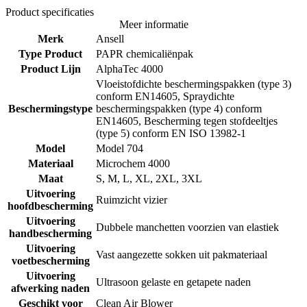
Product specificaties
Meer informatie
Merk
Ansell
Type Product
PAPR chemicaliënpak
Product Lijn
AlphaTec 4000
Vloeistofdichte beschermingspakken (type 3)
conform EN14605, Spraydichte
Beschermingstype
beschermingspakken (type 4) conform
EN14605, Bescherming tegen stofdeeltjes
(type 5) conform EN ISO 13982-1
Model
Model 704
Materiaal
Microchem 4000
Maat
S, M, L, XL, 2XL, 3XL
Uitvoering
Ruimzicht vizier
hoofdbescherming
Uitvoering
Dubbele manchetten voorzien van elastiek
handbescherming
Uitvoering
Vast aangezette sokken uit pakmateriaal
voetbescherming
Uitvoering
Ultrasoon gelaste en getapete naden
afwerking naden
Geschikt voor
Clean Air Blower