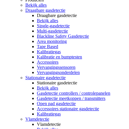
Bekijk alles
Draagbare gasdetectie
Draagbare gasdetectie
Bekijk alles
Single-gasdetectie
Multi-gasdetectie
Blackline Safety Gasdetectie
Area monitoring
Tape Based
Kalibratiegas
Kalibratie en bumptesten
Accessoires
Vervangingssensoren
Vervangingsonderdelen
Stationaire gasdetectie
Stationaire gasdetectie
Bekijk alles
Gasdetectie controllers / controlepanelen
Gasdetectie meetkoppen / transmitters
Open pad gasdetectie
Accessoires stationaire gasdetectie
Kalibratiegas
Vlamdetectie
Vlamdetectie