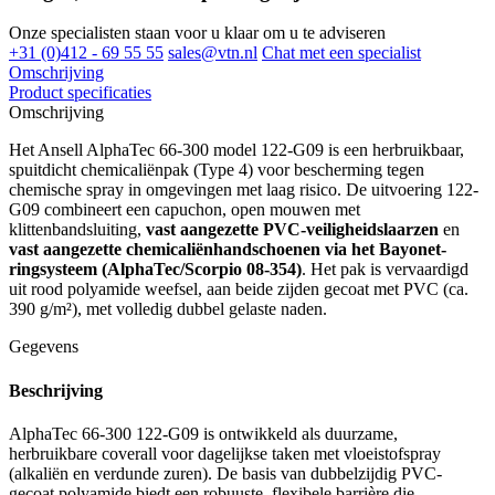
Onze specialisten staan voor u klaar om u te adviseren
+31 (0)412 - 69 55 55
sales@vtn.nl
Chat met een specialist
Omschrijving
Product specificaties
Omschrijving
Het Ansell AlphaTec 66-300 model 122-G09 is een herbruikbaar,
spuitdicht chemicaliënpak (Type 4) voor bescherming tegen
chemische spray in omgevingen met laag risico. De uitvoering 122-
G09 combineert een capuchon, open mouwen met
klittenbandsluiting,
vast aangezette PVC-veiligheidslaarzen
en
vast aangezette chemicaliënhandschoenen via het Bayonet-
ringsysteem (AlphaTec/Scorpio 08-354)
. Het pak is vervaardigd
uit rood polyamide weefsel, aan beide zijden gecoat met PVC (ca.
390 g/m²), met volledig dubbel gelaste naden.
Gegevens
Beschrijving
AlphaTec 66-300 122-G09 is ontwikkeld als duurzame,
herbruikbare coverall voor dagelijkse taken met vloeistofspray
(alkaliën en verdunde zuren). De basis van dubbelzijdig PVC-
gecoat polyamide biedt een robuuste, flexibele barrière die