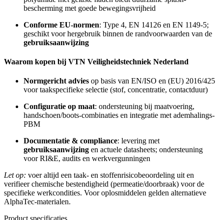
bescherming met goede bewegingsvrijheid
Conforme EU-normen
: Type 4, EN 14126 en EN 1149-5;
geschikt voor hergebruik binnen de randvoorwaarden van de
gebruiksaanwijzing
Waarom kopen bij VTN Veiligheidstechniek Nederland
Normgericht advies
op basis van EN/ISO en (EU) 2016/425
voor taakspecifieke selectie (stof, concentratie, contactduur)
Configuratie op maat
: ondersteuning bij maatvoering,
handschoen/boots-combinaties en integratie met ademhalings-
PBM
Documentatie & compliance
: levering met
gebruiksaanwijzing
en actuele datasheets; ondersteuning
voor RI&E, audits en werkvergunningen
Let op:
voer altijd een taak- en stoffenrisicobeoordeling uit en
verifieer chemische bestendigheid (permeatie/doorbraak) voor de
specifieke werkcondities. Voor oplosmiddelen gelden alternatieve
AlphaTec-materialen.
Product specificaties