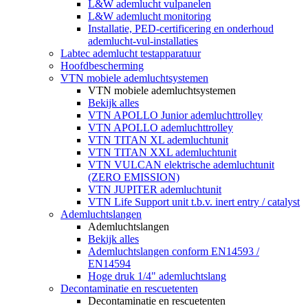
L&W ademlucht vulpanelen
L&W ademlucht monitoring
Installatie, PED-certificering en onderhoud
ademlucht-vul-installaties
Labtec ademlucht testapparatuur
Hoofdbescherming
VTN mobiele ademluchtsystemen
VTN mobiele ademluchtsystemen
Bekijk alles
VTN APOLLO Junior ademluchttrolley
VTN APOLLO ademluchttrolley
VTN TITAN XL ademluchtunit
VTN TITAN XXL ademluchtunit
VTN VULCAN elektrische ademluchtunit
(ZERO EMISSION)
VTN JUPITER ademluchtunit
VTN Life Support unit t.b.v. inert entry / catalyst
Ademluchtslangen
Ademluchtslangen
Bekijk alles
Ademluchtslangen conform EN14593 /
EN14594
Hoge druk 1/4" ademluchtslang
Decontaminatie en rescuetenten
Decontaminatie en rescuetenten