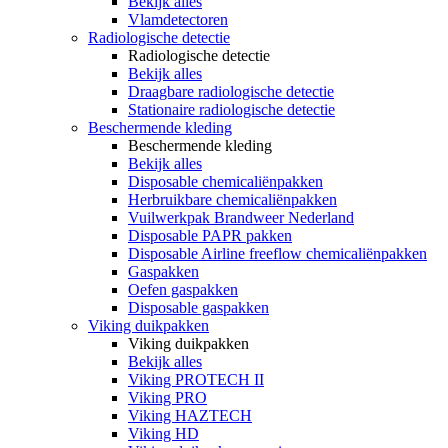
Bekijk alles
Vlamdetectoren
Radiologische detectie
Radiologische detectie
Bekijk alles
Draagbare radiologische detectie
Stationaire radiologische detectie
Beschermende kleding
Beschermende kleding
Bekijk alles
Disposable chemicaliënpakken
Herbruikbare chemicaliënpakken
Vuilwerkpak Brandweer Nederland
Disposable PAPR pakken
Disposable Airline freeflow chemicaliënpakken
Gaspakken
Oefen gaspakken
Disposable gaspakken
Viking duikpakken
Viking duikpakken
Bekijk alles
Viking PROTECH II
Viking PRO
Viking HAZTECH
Viking HD