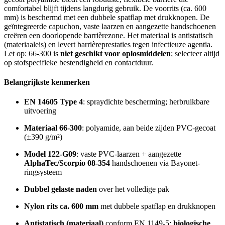
comfortabel blijft tijdens langdurig gebruik. De voorrits (ca. 600
mm) is beschermd met een dubbele spatflap met drukknopen. De
geïntegreerde capuchon, vaste laarzen en aangezette handschoenen
creëren een doorlopende barrièrezone. Het materiaal is antistatisch
(materiaaleis) en levert barrièreprestaties tegen infectieuze agentia.
Let op: 66-300 is
niet geschikt voor oplosmiddelen
; selecteer altijd
op stofspecifieke bestendigheid en contactduur.
Belangrijkste kenmerken
EN 14605 Type 4
: spraydichte bescherming; herbruikbare
uitvoering
Materiaal 66-300
: polyamide, aan beide zijden PVC-gecoat
(±390 g/m²)
Model 122-G09
: vaste PVC-laarzen + aangezette
AlphaTec/Scorpio 08-354
handschoenen via Bayonet-
ringsysteem
Dubbel gelaste naden
over het volledige pak
Nylon rits ca. 600 mm
met dubbele spatflap en drukknopen
Antistatisch (materiaal)
conform EN 1149-5;
biologische