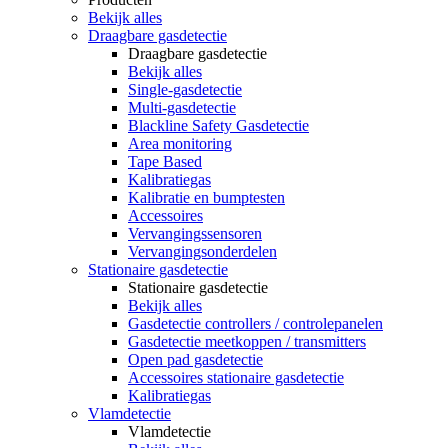
Bekijk alles
Draagbare gasdetectie
Draagbare gasdetectie
Bekijk alles
Single-gasdetectie
Multi-gasdetectie
Blackline Safety Gasdetectie
Area monitoring
Tape Based
Kalibratiegas
Kalibratie en bumptesten
Accessoires
Vervangingssensoren
Vervangingsonderdelen
Stationaire gasdetectie
Stationaire gasdetectie
Bekijk alles
Gasdetectie controllers / controlepanelen
Gasdetectie meetkoppen / transmitters
Open pad gasdetectie
Accessoires stationaire gasdetectie
Kalibratiegas
Vlamdetectie
Vlamdetectie