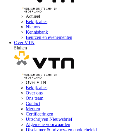
Actueel
Bekijk alles
Nieuws
Kennisbank
Beurzen en evenementen
Over VTN
Sluiten
Over VTN
Bekijk alles
Over ons
Ons team
Contact
Merken
Certificeringen
Uitschrijven Nieuwsbrief
Algemene voorwaarden
Disclaimer & privacy- en cookiebeleid