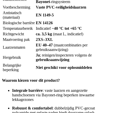
Bayonet
-ringsysteem
Voetbescherming
Vaste PVC-veiligheidslaarzen
Antistatisch
EN 1149-5
(materiaal)
Biologische barrière
EN 14126
Temperatuurbereik
Indicatief
−40 °C tot +65 °C
Richtgewicht
ca. 3,5 kg
(maat L, indicatief)
Maatvoering pak
2XS–3XL
EU 40–47
(maatcombinaties per
Laarzenmaten
gebruiksaanwijzing)
Ja
; reinigen/inspecteren volgens de
Hergebruik
gebruiksaanwijzing
Belangrijke
Niet geschikt voor oplosmiddelen
beperking
Waarom kiezen voor dit product?
Integrale barrière
: vaste laarzen en aangezette
handschoenen via Bayonet-ring beperken inwaartse
lekkagezones
Robuust & comfortabel
: dubbelzijdig PVC-gecoat
polyamide met gelaste naden biedt duurzame splash-