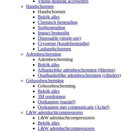
Viking duikpak accessoires
Handschoenen
Handschoenen
Bekijk alles
Chemisch bestending
Snijbestending
Impact bestendig
Disposable (single-use)
Cryogene (koudebestendig)
Lashandschoenen
Adembescherming
Adembescherming
Bekijk alles
Afhankelijke adembescherming (filtering)
Onafhankelijke adembescherming (cilinders)
Gehoorbescherming
Gehoorbescherming
Bekijk alles
3M oordoppen
Oorkappen (passief)
Oorkappen met communicatie (Actief)
L&W ademluchtcompressoren
L&W ademluchtcompressoren
Bekijk alles
L&W ademluchtcompressoren