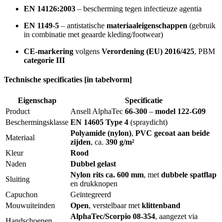
EN 14126:2003
– bescherming tegen infectieuze agentia
EN 1149-5
– antistatische
materiaaleigenschappen
(gebruik
in combinatie met geaarde kleding/footwear)
CE-markering
volgens
Verordening (EU) 2016/425
, PBM
categorie III
Technische specificaties [in tabelvorm]
Eigenschap
Specificatie
Product
Ansell AlphaTec
66-300
–
model 122-G09
Beschermingsklasse
EN 14605 Type 4
(spraydicht)
Polyamide (nylon)
,
PVC gecoat aan beide
Materiaal
zijden
, ca.
390 g/m²
Kleur
Rood
Naden
Dubbel gelast
Nylon rits ca. 600 mm
, met
dubbele spatflap
Sluiting
en drukknopen
Capuchon
Geïntegreerd
Mouwuiteinden
Open
, verstelbaar met
klittenband
AlphaTec/Scorpio 08-354
, aangezet via
Handschoenen