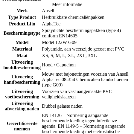
Meer informatie
Merk
Ansell
Type Product
Herbruikbare chemicaliënpakken
Product Lijn
AlphaTec
Spraydichte beschermingspakken (type 4)
Beschermingstype
conform EN14605
Model
Model 122W-G09
Materiaal
Polyamide, aan weerszijde gecoat met PVC
Maat
XS, S, M, L, XL, 2XL, 3XL
Uitvoering
Hood / Capuchon
hoofdbescherming
Mouw met bajonetringen voorzien van Ansell
Uitvoering
AlphaTec 08-354 Chemicaliën handschoenen
handbescherming
(type G09)
Uitvoering
Voorzien van vast aangemaakte PVC
voetbescherming
veiligheidslaarzen
Uitvoering
Dubbel gelaste naden
afwerking naden
EN 14126 – Normering aangaande
beschermende kleding tegen infectieuze
Gecertificeerde
agentia, EN 1149-5 – Normering aangaande
normen
beschermende kleding met eletrostatische