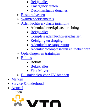
Bekijk alles
Emergency tenten
Decontaminatie douches
Besto redvesten
Warmtebeeldcamera's
Ademluchtwerkplaats inrichting
Ademluchtwerkplaats inrichting
Bekijk alles
Complete ademluchtwerkplaatsen
Reiniging en droging
Ademlucht testapparatuur
Ademluchtcompressoren en toebehoren
Opleidingen en trainingen
Robots
Robots
Bekijk alles
First Mover
Blusmiddelen voor EV branden
Merken
Service & onderhoud
Actueel
Sluiten