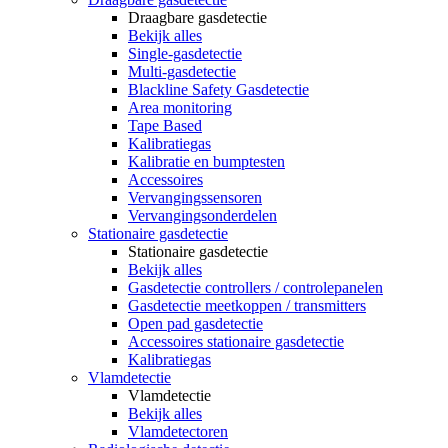
Draagbare gasdetectie
Bekijk alles
Single-gasdetectie
Multi-gasdetectie
Blackline Safety Gasdetectie
Area monitoring
Tape Based
Kalibratiegas
Kalibratie en bumptesten
Accessoires
Vervangingssensoren
Vervangingsonderdelen
Stationaire gasdetectie
Stationaire gasdetectie
Bekijk alles
Gasdetectie controllers / controlepanelen
Gasdetectie meetkoppen / transmitters
Open pad gasdetectie
Accessoires stationaire gasdetectie
Kalibratiegas
Vlamdetectie
Vlamdetectie
Bekijk alles
Vlamdetectoren