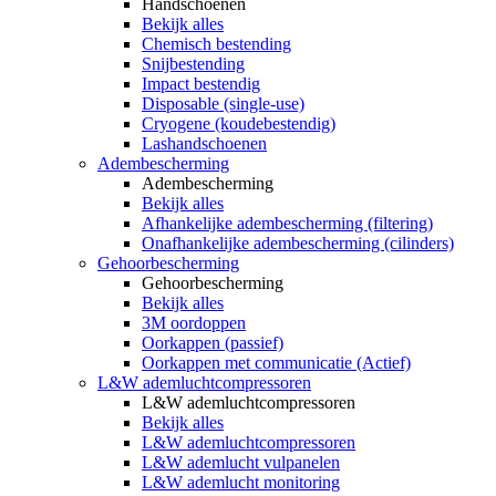
Handschoenen
Bekijk alles
Chemisch bestending
Snijbestending
Impact bestendig
Disposable (single-use)
Cryogene (koudebestendig)
Lashandschoenen
Adembescherming
Adembescherming
Bekijk alles
Afhankelijke adembescherming (filtering)
Onafhankelijke adembescherming (cilinders)
Gehoorbescherming
Gehoorbescherming
Bekijk alles
3M oordoppen
Oorkappen (passief)
Oorkappen met communicatie (Actief)
L&W ademluchtcompressoren
L&W ademluchtcompressoren
Bekijk alles
L&W ademluchtcompressoren
L&W ademlucht vulpanelen
L&W ademlucht monitoring