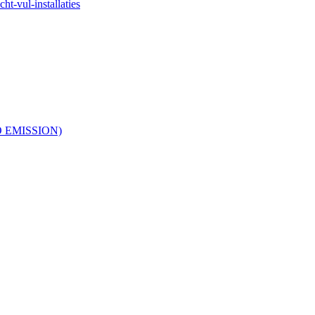
ht-vul-installaties
RO EMISSION)