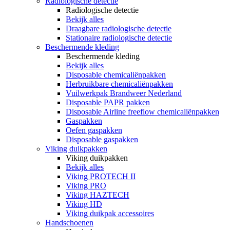
Radiologische detectie
Radiologische detectie
Bekijk alles
Draagbare radiologische detectie
Stationaire radiologische detectie
Beschermende kleding
Beschermende kleding
Bekijk alles
Disposable chemicaliënpakken
Herbruikbare chemicaliënpakken
Vuilwerkpak Brandweer Nederland
Disposable PAPR pakken
Disposable Airline freeflow chemicaliënpakken
Gaspakken
Oefen gaspakken
Disposable gaspakken
Viking duikpakken
Viking duikpakken
Bekijk alles
Viking PROTECH II
Viking PRO
Viking HAZTECH
Viking HD
Viking duikpak accessoires
Handschoenen