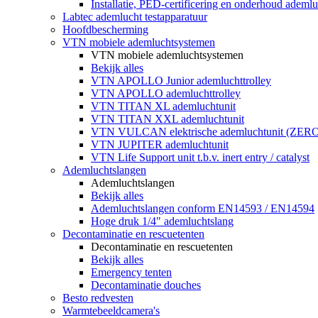
Installatie, PED-certificering en onderhoud ademluc
Labtec ademlucht testapparatuur
Hoofdbescherming
VTN mobiele ademluchtsystemen
VTN mobiele ademluchtsystemen
Bekijk alles
VTN APOLLO Junior ademluchttrolley
VTN APOLLO ademluchttrolley
VTN TITAN XL ademluchtunit
VTN TITAN XXL ademluchtunit
VTN VULCAN elektrische ademluchtunit (ZE
VTN JUPITER ademluchtunit
VTN Life Support unit t.b.v. inert entry / catalyst
Ademluchtslangen
Ademluchtslangen
Bekijk alles
Ademluchtslangen conform EN14593 / EN14594
Hoge druk 1/4" ademluchtslang
Decontaminatie en rescuetenten
Decontaminatie en rescuetenten
Bekijk alles
Emergency tenten
Decontaminatie douches
Besto redvesten
Warmtebeeldcamera's