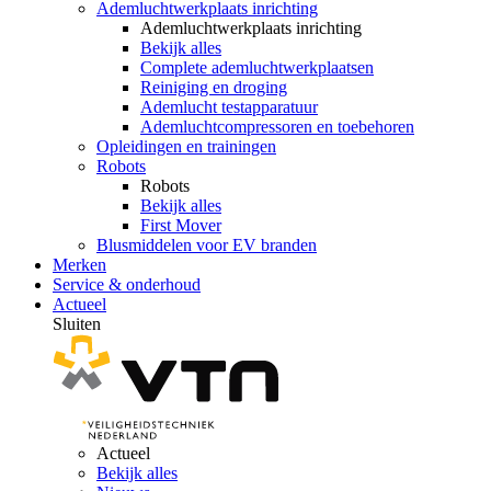
Ademluchtwerkplaats inrichting
Ademluchtwerkplaats inrichting
Bekijk alles
Complete ademluchtwerkplaatsen
Reiniging en droging
Ademlucht testapparatuur
Ademluchtcompressoren en toebehoren
Opleidingen en trainingen
Robots
Robots
Bekijk alles
First Mover
Blusmiddelen voor EV branden
Merken
Service & onderhoud
Actueel
Sluiten
Actueel
Bekijk alles