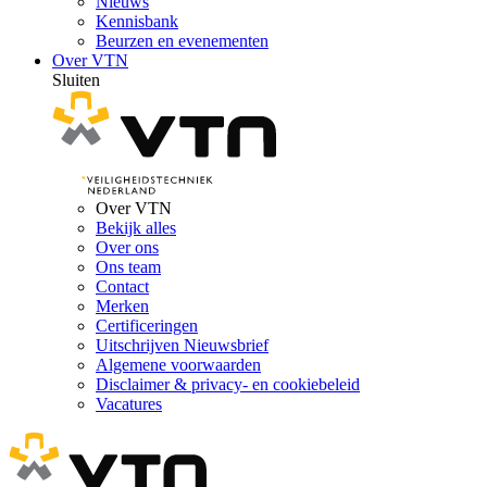
Nieuws
Kennisbank
Beurzen en evenementen
Over VTN
Sluiten
Over VTN
Bekijk alles
Over ons
Ons team
Contact
Merken
Certificeringen
Uitschrijven Nieuwsbrief
Algemene voorwaarden
Disclaimer & privacy- en cookiebeleid
Vacatures