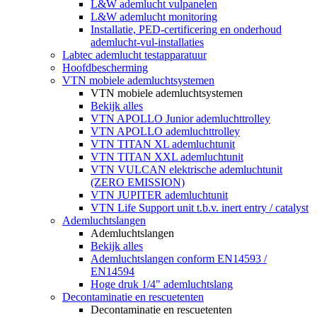
L&W ademlucht vulpanelen
L&W ademlucht monitoring
Installatie, PED-certificering en onderhoud
ademlucht-vul-installaties
Labtec ademlucht testapparatuur
Hoofdbescherming
VTN mobiele ademluchtsystemen
VTN mobiele ademluchtsystemen
Bekijk alles
VTN APOLLO Junior ademluchttrolley
VTN APOLLO ademluchttrolley
VTN TITAN XL ademluchtunit
VTN TITAN XXL ademluchtunit
VTN VULCAN elektrische ademluchtunit
(ZERO EMISSION)
VTN JUPITER ademluchtunit
VTN Life Support unit t.b.v. inert entry / catalyst
Ademluchtslangen
Ademluchtslangen
Bekijk alles
Ademluchtslangen conform EN14593 /
EN14594
Hoge druk 1/4" ademluchtslang
Decontaminatie en rescuetenten
Decontaminatie en rescuetenten