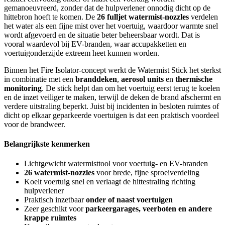
gemanoeuvreerd, zonder dat de hulpverlener onnodig dicht op de
hittebron hoeft te komen. De
26 fulljet watermist-nozzles
verdelen
het water als een fijne mist over het voertuig, waardoor warmte snel
wordt afgevoerd en de situatie beter beheersbaar wordt. Dat is
vooral waardevol bij EV-branden, waar accupakketten en
voertuigonderzijde extreem heet kunnen worden.
Binnen het Fire Isolator-concept werkt de Watermist Stick het sterkst
in combinatie met een
branddeken
,
aerosol units
en
thermische
monitoring
. De stick helpt dan om het voertuig eerst terug te koelen
en de inzet veiliger te maken, terwijl de deken de brand afschermt en
verdere uitstraling beperkt. Juist bij incidenten in besloten ruimtes of
dicht op elkaar geparkeerde voertuigen is dat een praktisch voordeel
voor de brandweer.
Belangrijkste kenmerken
Lichtgewicht watermisttool voor voertuig- en EV-branden
26 watermist-nozzles
voor brede, fijne sproeiverdeling
Koelt voertuig snel en verlaagt de hittestraling richting
hulpverlener
Praktisch inzetbaar
onder of naast voertuigen
Zeer geschikt voor
parkeergarages, veerboten en andere
krappe ruimtes