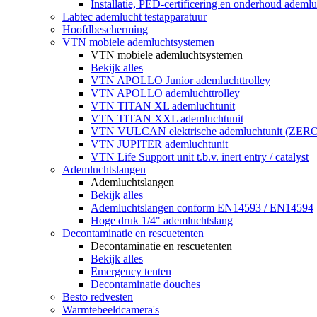
Installatie, PED-certificering en onderhoud ademluc
Labtec ademlucht testapparatuur
Hoofdbescherming
VTN mobiele ademluchtsystemen
VTN mobiele ademluchtsystemen
Bekijk alles
VTN APOLLO Junior ademluchttrolley
VTN APOLLO ademluchttrolley
VTN TITAN XL ademluchtunit
VTN TITAN XXL ademluchtunit
VTN VULCAN elektrische ademluchtunit (ZE
VTN JUPITER ademluchtunit
VTN Life Support unit t.b.v. inert entry / catalyst
Ademluchtslangen
Ademluchtslangen
Bekijk alles
Ademluchtslangen conform EN14593 / EN14594
Hoge druk 1/4" ademluchtslang
Decontaminatie en rescuetenten
Decontaminatie en rescuetenten
Bekijk alles
Emergency tenten
Decontaminatie douches
Besto redvesten
Warmtebeeldcamera's