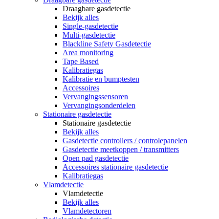
Draagbare gasdetectie
Bekijk alles
Single-gasdetectie
Multi-gasdetectie
Blackline Safety Gasdetectie
Area monitoring
Tape Based
Kalibratiegas
Kalibratie en bumptesten
Accessoires
Vervangingssensoren
Vervangingsonderdelen
Stationaire gasdetectie
Stationaire gasdetectie
Bekijk alles
Gasdetectie controllers / controlepanelen
Gasdetectie meetkoppen / transmitters
Open pad gasdetectie
Accessoires stationaire gasdetectie
Kalibratiegas
Vlamdetectie
Vlamdetectie
Bekijk alles
Vlamdetectoren