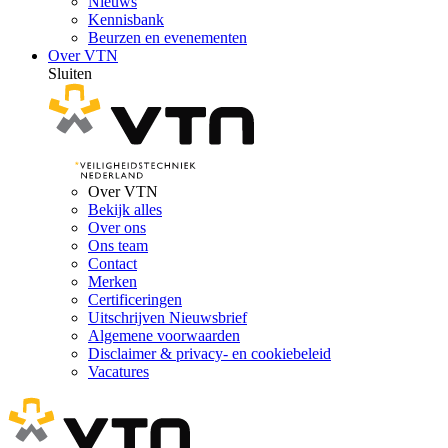
Nieuws
Kennisbank
Beurzen en evenementen
Over VTN
Sluiten
Over VTN
Bekijk alles
Over ons
Ons team
Contact
Merken
Certificeringen
Uitschrijven Nieuwsbrief
Algemene voorwaarden
Disclaimer & privacy- en cookiebeleid
Vacatures