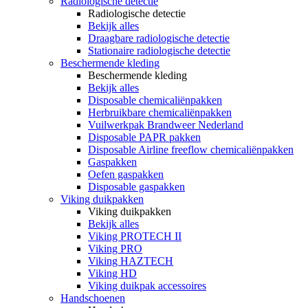
Radiologische detectie
Radiologische detectie
Bekijk alles
Draagbare radiologische detectie
Stationaire radiologische detectie
Beschermende kleding
Beschermende kleding
Bekijk alles
Disposable chemicaliënpakken
Herbruikbare chemicaliënpakken
Vuilwerkpak Brandweer Nederland
Disposable PAPR pakken
Disposable Airline freeflow chemicaliënpakken
Gaspakken
Oefen gaspakken
Disposable gaspakken
Viking duikpakken
Viking duikpakken
Bekijk alles
Viking PROTECH II
Viking PRO
Viking HAZTECH
Viking HD
Viking duikpak accessoires
Handschoenen