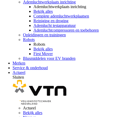
Ademluchtwerkplaats inrichting
Ademluchtwerkplaats inrichting
Bekijk alles
Complete ademluchtwerkplaatsen
Reiniging en droging
Ademlucht testapparatuur
Ademluchtcompressoren en toebehoren
Opleidingen en trainingen
Robots
Robots
Bekijk alles
First Mover
Blusmiddelen voor EV branden
Merken
Service & onderhoud
Actueel
Sluiten
Actueel
Bekijk alles