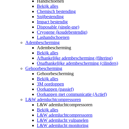
Handschoenen
Bekijk alles
Chemisch bestending
Snijbestending
Impact bestendig
Disposable (single-use)
Cryogene (koudebestendig)
Lashandschoenen
Adembescherming
Adembescherming
Bekijk alles
Afhankelijke adembescherming (filtering)
Onafhankelijke adembescherming (cilinders)
Gehoorbescherming
Gehoorbescherming
Bekijk alles
3M oordoppen
Oorkappen (passief)
Oorkappen met communicatie (Actief)
L&W ademluchtcompressoren
L&W ademluchtcompressoren
Bekijk alles
L&W ademluchtcompressoren
L&W ademlucht vulpanelen
L&W ademlucht monitoring