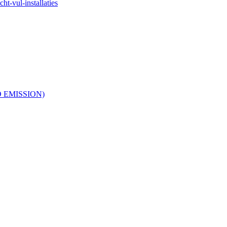
ht-vul-installaties
RO EMISSION)