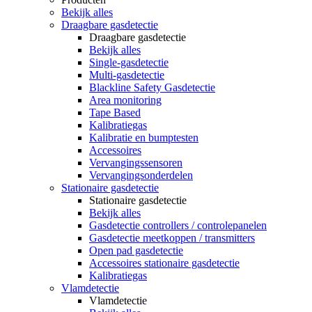
Bekijk alles
Draagbare gasdetectie
Draagbare gasdetectie
Bekijk alles
Single-gasdetectie
Multi-gasdetectie
Blackline Safety Gasdetectie
Area monitoring
Tape Based
Kalibratiegas
Kalibratie en bumptesten
Accessoires
Vervangingssensoren
Vervangingsonderdelen
Stationaire gasdetectie
Stationaire gasdetectie
Bekijk alles
Gasdetectie controllers / controlepanelen
Gasdetectie meetkoppen / transmitters
Open pad gasdetectie
Accessoires stationaire gasdetectie
Kalibratiegas
Vlamdetectie
Vlamdetectie