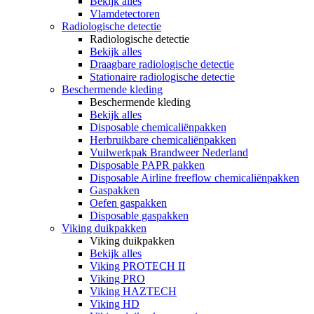
Bekijk alles
Vlamdetectoren
Radiologische detectie
Radiologische detectie
Bekijk alles
Draagbare radiologische detectie
Stationaire radiologische detectie
Beschermende kleding
Beschermende kleding
Bekijk alles
Disposable chemicaliënpakken
Herbruikbare chemicaliënpakken
Vuilwerkpak Brandweer Nederland
Disposable PAPR pakken
Disposable Airline freeflow chemicaliënpakken
Gaspakken
Oefen gaspakken
Disposable gaspakken
Viking duikpakken
Viking duikpakken
Bekijk alles
Viking PROTECH II
Viking PRO
Viking HAZTECH
Viking HD