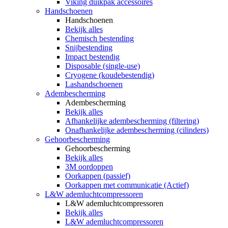
Viking duikpak accessoires
Handschoenen
Handschoenen
Bekijk alles
Chemisch bestending
Snijbestending
Impact bestendig
Disposable (single-use)
Cryogene (koudebestendig)
Lashandschoenen
Adembescherming
Adembescherming
Bekijk alles
Afhankelijke adembescherming (filtering)
Onafhankelijke adembescherming (cilinders)
Gehoorbescherming
Gehoorbescherming
Bekijk alles
3M oordoppen
Oorkappen (passief)
Oorkappen met communicatie (Actief)
L&W ademluchtcompressoren
L&W ademluchtcompressoren
Bekijk alles
L&W ademluchtcompressoren