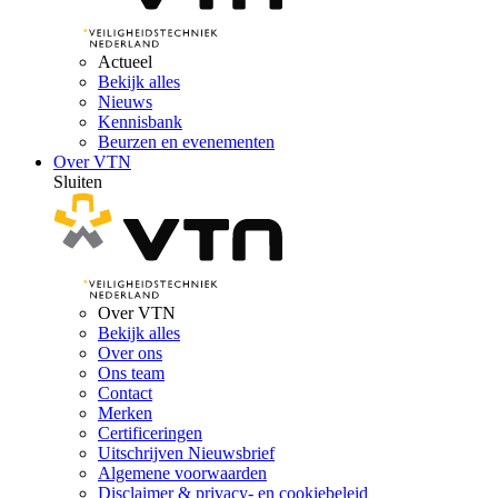
Actueel
Bekijk alles
Nieuws
Kennisbank
Beurzen en evenementen
Over VTN
Sluiten
Over VTN
Bekijk alles
Over ons
Ons team
Contact
Merken
Certificeringen
Uitschrijven Nieuwsbrief
Algemene voorwaarden
Disclaimer & privacy- en cookiebeleid