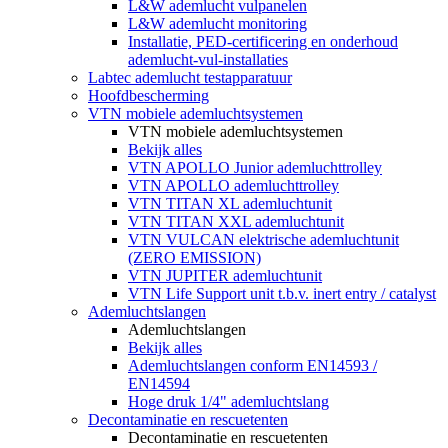
L&W ademlucht vulpanelen
L&W ademlucht monitoring
Installatie, PED-certificering en onderhoud
ademlucht-vul-installaties
Labtec ademlucht testapparatuur
Hoofdbescherming
VTN mobiele ademluchtsystemen
VTN mobiele ademluchtsystemen
Bekijk alles
VTN APOLLO Junior ademluchttrolley
VTN APOLLO ademluchttrolley
VTN TITAN XL ademluchtunit
VTN TITAN XXL ademluchtunit
VTN VULCAN elektrische ademluchtunit
(ZERO EMISSION)
VTN JUPITER ademluchtunit
VTN Life Support unit t.b.v. inert entry / catalyst
Ademluchtslangen
Ademluchtslangen
Bekijk alles
Ademluchtslangen conform EN14593 /
EN14594
Hoge druk 1/4" ademluchtslang
Decontaminatie en rescuetenten
Decontaminatie en rescuetenten