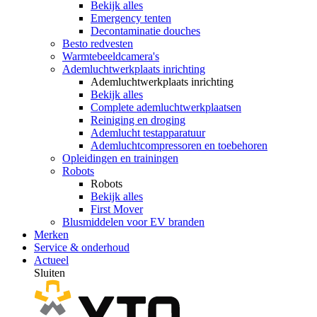
Bekijk alles
Emergency tenten
Decontaminatie douches
Besto redvesten
Warmtebeeldcamera's
Ademluchtwerkplaats inrichting
Ademluchtwerkplaats inrichting
Bekijk alles
Complete ademluchtwerkplaatsen
Reiniging en droging
Ademlucht testapparatuur
Ademluchtcompressoren en toebehoren
Opleidingen en trainingen
Robots
Robots
Bekijk alles
First Mover
Blusmiddelen voor EV branden
Merken
Service & onderhoud
Actueel
Sluiten