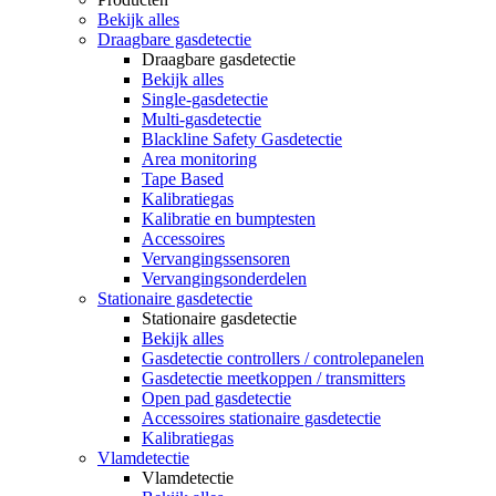
Bekijk alles
Draagbare gasdetectie
Draagbare gasdetectie
Bekijk alles
Single-gasdetectie
Multi-gasdetectie
Blackline Safety Gasdetectie
Area monitoring
Tape Based
Kalibratiegas
Kalibratie en bumptesten
Accessoires
Vervangingssensoren
Vervangingsonderdelen
Stationaire gasdetectie
Stationaire gasdetectie
Bekijk alles
Gasdetectie controllers / controlepanelen
Gasdetectie meetkoppen / transmitters
Open pad gasdetectie
Accessoires stationaire gasdetectie
Kalibratiegas
Vlamdetectie
Vlamdetectie