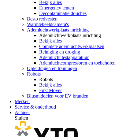
Bekijk alles
Emergency tenten
Decontaminatie douches
Besto redvesten
Warmtebeeldcamera's
Ademluchtwerkplaats inrichting
Ademluchtwerkplaats inrichting
Bekijk alles
Complete ademluchtwerkplaatsen
Reiniging en droging
Ademlucht testapparatuur
Ademluchtcompressoren en toebehoren
Opleidingen en trainingen
Robots
Robots
Bekijk alles
First Mover
Blusmiddelen voor EV branden
Merken
Service & onderhoud
Actueel
Sluiten