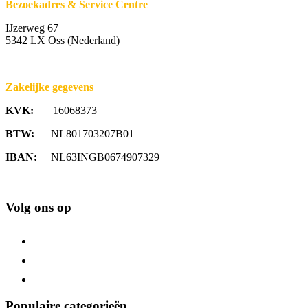
Bezoekadres & Service Centre
IJzerweg 67
5342 LX Oss (Nederland)
Zakelijke gegevens
KVK:
16068373
BTW:
NL801703207B01
IBAN:
NL63INGB0674907329
Volg ons op
Populaire categorieën