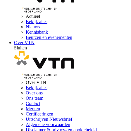
Actueel
Bekijk alles
Nieuws
Kennisbank
Beurzen en evenementen
Over VTN
Sluiten
Over VTN
Bekijk alles
Over ons
Ons team
Contact
Merken
Certificeringen
Uitschrijven Nieuwsbrief
Algemene voorwaarden
Disclaimer & privacy- en cookiebeleid