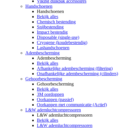
Viking duikpak accessoires
Handschoenen
Handschoenen
Bekijk alles
Chemisch bestending
Snijbestending
Impact bestendig
Disposable (single-use)
Cryogene (koudebestendig)
Lashandschoenen
Adembescherming
Adembescherming
Bekijk alles
Afhankelijke adembescherming (filtering)
Onafhankelijke adembescherming (cilinders)
Gehoorbescherming
Gehoorbescherming
Bekijk alles
3M oordoppen
Oorkappen (passief)
Oorkappen met communicatie (Actief)
L&W ademluchtcompressoren
L&W ademluchtcompressoren
Bekijk alles
L&W ademluchtcompressoren