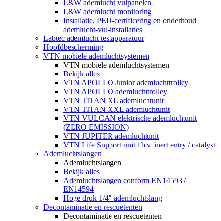
L&W ademlucht vulpanelen
L&W ademlucht monitoring
Installatie, PED-certificering en onderhoud
ademlucht-vul-installaties
Labtec ademlucht testapparatuur
Hoofdbescherming
VTN mobiele ademluchtsystemen
VTN mobiele ademluchtsystemen
Bekijk alles
VTN APOLLO Junior ademluchttrolley
VTN APOLLO ademluchttrolley
VTN TITAN XL ademluchtunit
VTN TITAN XXL ademluchtunit
VTN VULCAN elektrische ademluchtunit
(ZERO EMISSION)
VTN JUPITER ademluchtunit
VTN Life Support unit t.b.v. inert entry / catalyst
Ademluchtslangen
Ademluchtslangen
Bekijk alles
Ademluchtslangen conform EN14593 /
EN14594
Hoge druk 1/4" ademluchtslang
Decontaminatie en rescuetenten
Decontaminatie en rescuetenten