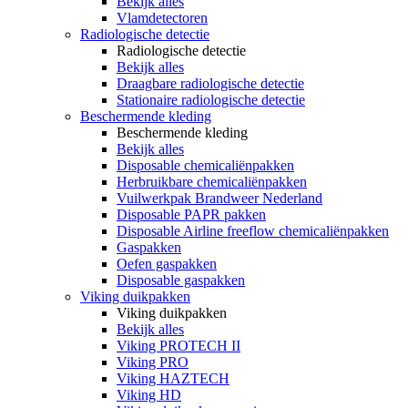
Bekijk alles
Vlamdetectoren
Radiologische detectie
Radiologische detectie
Bekijk alles
Draagbare radiologische detectie
Stationaire radiologische detectie
Beschermende kleding
Beschermende kleding
Bekijk alles
Disposable chemicaliënpakken
Herbruikbare chemicaliënpakken
Vuilwerkpak Brandweer Nederland
Disposable PAPR pakken
Disposable Airline freeflow chemicaliënpakken
Gaspakken
Oefen gaspakken
Disposable gaspakken
Viking duikpakken
Viking duikpakken
Bekijk alles
Viking PROTECH II
Viking PRO
Viking HAZTECH
Viking HD