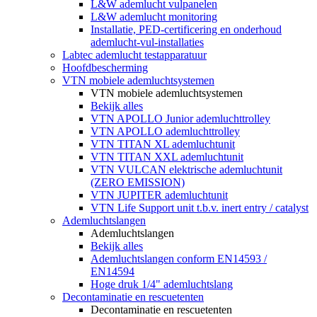
L&W ademlucht vulpanelen
L&W ademlucht monitoring
Installatie, PED-certificering en onderhoud
ademlucht-vul-installaties
Labtec ademlucht testapparatuur
Hoofdbescherming
VTN mobiele ademluchtsystemen
VTN mobiele ademluchtsystemen
Bekijk alles
VTN APOLLO Junior ademluchttrolley
VTN APOLLO ademluchttrolley
VTN TITAN XL ademluchtunit
VTN TITAN XXL ademluchtunit
VTN VULCAN elektrische ademluchtunit
(ZERO EMISSION)
VTN JUPITER ademluchtunit
VTN Life Support unit t.b.v. inert entry / catalyst
Ademluchtslangen
Ademluchtslangen
Bekijk alles
Ademluchtslangen conform EN14593 /
EN14594
Hoge druk 1/4" ademluchtslang
Decontaminatie en rescuetenten
Decontaminatie en rescuetenten