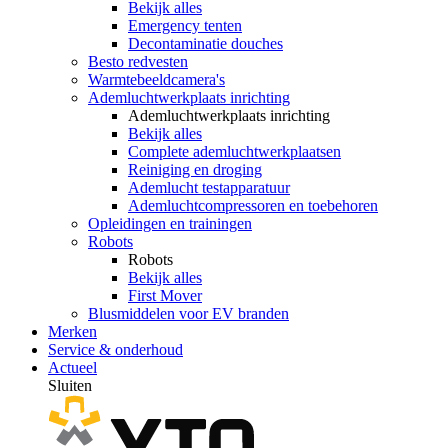
Bekijk alles
Emergency tenten
Decontaminatie douches
Besto redvesten
Warmtebeeldcamera's
Ademluchtwerkplaats inrichting
Ademluchtwerkplaats inrichting
Bekijk alles
Complete ademluchtwerkplaatsen
Reiniging en droging
Ademlucht testapparatuur
Ademluchtcompressoren en toebehoren
Opleidingen en trainingen
Robots
Robots
Bekijk alles
First Mover
Blusmiddelen voor EV branden
Merken
Service & onderhoud
Actueel
Sluiten