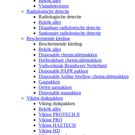
Bekijk alles
Vlamdetectoren
Radiologische detectie
Radiologische detectie
Bekijk alles
Draagbare radiologische detectie
Stationaire radiologische detectie
Beschermende kleding
Beschermende kleding
Bekijk alles
Disposable chemicaliënpakken
Herbruikbare chemicaliënpakken
Vuilwerkpak Brandweer Nederland
Disposable PAPR pakken
Disposable Airline freeflow chemicaliënpakken
Gaspakken
Oefen gaspakken
Disposable gaspakken
Viking duikpakken
Viking duikpakken
Bekijk alles
Viking PROTECH II
Viking PRO
Viking HAZTECH
Viking HD