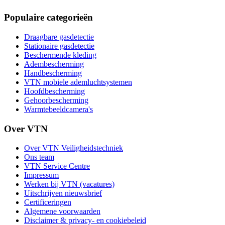
Populaire categorieën
Draagbare gasdetectie
Stationaire gasdetectie
Beschermende kleding
Adembescherming
Handbescherming
VTN mobiele ademluchtsystemen
Hoofdbescherming
Gehoorbescherming
Warmtebeeldcamera's
Over VTN
Over VTN Veiligheidstechniek
Ons team
VTN Service Centre
Impressum
Werken bij VTN (vacatures)
Uitschrijven nieuwsbrief
Certificeringen
Algemene voorwaarden
Disclaimer & privacy- en cookiebeleid