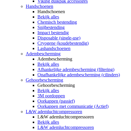
Viking duikpak accessoires
Handschoenen
Handschoenen
Bekijk alles
Chemisch bestending
Snijbestending
Impact bestendig
Disposable (single-use)
Cryogene (koudebestendig)
Lashandschoenen
Adembescherming
Adembescherming
Bekijk alles
Afhankelijke adembescherming (filtering)
Onafhankelijke adembescherming (cilinders)
Gehoorbescherming
Gehoorbescherming
Bekijk alles
3M oordoppen
Oorkappen (passief)
Oorkappen met communicatie (Actief)
L&W ademluchtcompressoren
L&W ademluchtcompressoren
Bekijk alles
L&W ademluchtcompressoren