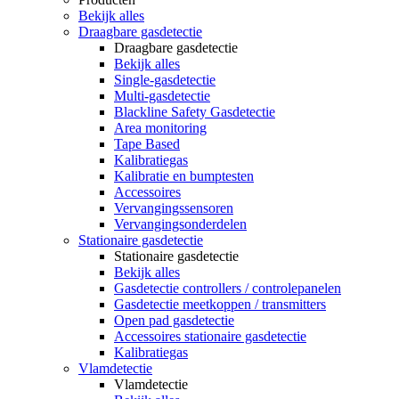
Bekijk alles
Draagbare gasdetectie
Draagbare gasdetectie
Bekijk alles
Single-gasdetectie
Multi-gasdetectie
Blackline Safety Gasdetectie
Area monitoring
Tape Based
Kalibratiegas
Kalibratie en bumptesten
Accessoires
Vervangingssensoren
Vervangingsonderdelen
Stationaire gasdetectie
Stationaire gasdetectie
Bekijk alles
Gasdetectie controllers / controlepanelen
Gasdetectie meetkoppen / transmitters
Open pad gasdetectie
Accessoires stationaire gasdetectie
Kalibratiegas
Vlamdetectie
Vlamdetectie