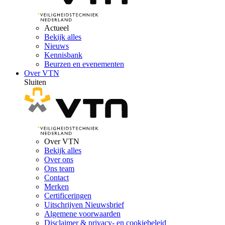
Actueel
Bekijk alles
Nieuws
Kennisbank
Beurzen en evenementen
Over VTN
Sluiten
Over VTN
Bekijk alles
Over ons
Ons team
Contact
Merken
Certificeringen
Uitschrijven Nieuwsbrief
Algemene voorwaarden
Disclaimer & privacy- en cookiebeleid