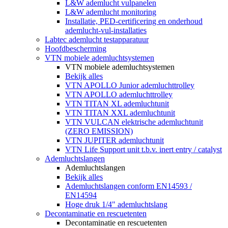
L&W ademlucht vulpanelen
L&W ademlucht monitoring
Installatie, PED-certificering en onderhoud
ademlucht-vul-installaties
Labtec ademlucht testapparatuur
Hoofdbescherming
VTN mobiele ademluchtsystemen
VTN mobiele ademluchtsystemen
Bekijk alles
VTN APOLLO Junior ademluchttrolley
VTN APOLLO ademluchttrolley
VTN TITAN XL ademluchtunit
VTN TITAN XXL ademluchtunit
VTN VULCAN elektrische ademluchtunit
(ZERO EMISSION)
VTN JUPITER ademluchtunit
VTN Life Support unit t.b.v. inert entry / catalyst
Ademluchtslangen
Ademluchtslangen
Bekijk alles
Ademluchtslangen conform EN14593 /
EN14594
Hoge druk 1/4" ademluchtslang
Decontaminatie en rescuetenten
Decontaminatie en rescuetenten