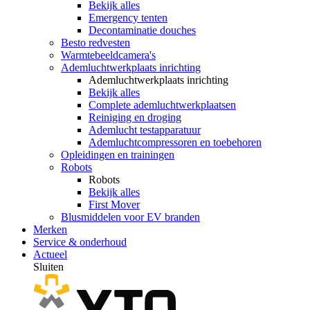
Bekijk alles
Emergency tenten
Decontaminatie douches
Besto redvesten
Warmtebeeldcamera's
Ademluchtwerkplaats inrichting
Ademluchtwerkplaats inrichting
Bekijk alles
Complete ademluchtwerkplaatsen
Reiniging en droging
Ademlucht testapparatuur
Ademluchtcompressoren en toebehoren
Opleidingen en trainingen
Robots
Robots
Bekijk alles
First Mover
Blusmiddelen voor EV branden
Merken
Service & onderhoud
Actueel
Sluiten