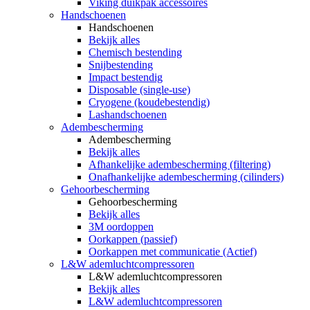
Viking duikpak accessoires
Handschoenen
Handschoenen
Bekijk alles
Chemisch bestending
Snijbestending
Impact bestendig
Disposable (single-use)
Cryogene (koudebestendig)
Lashandschoenen
Adembescherming
Adembescherming
Bekijk alles
Afhankelijke adembescherming (filtering)
Onafhankelijke adembescherming (cilinders)
Gehoorbescherming
Gehoorbescherming
Bekijk alles
3M oordoppen
Oorkappen (passief)
Oorkappen met communicatie (Actief)
L&W ademluchtcompressoren
L&W ademluchtcompressoren
Bekijk alles
L&W ademluchtcompressoren