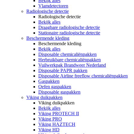
Bekijk alles
Vlamdetectoren
Radiologische detectie
Radiologische detectie
Bekijk alles
Draagbare radiologische detectie
Stationaire radiologische detectie
Beschermende kleding
Beschermende kleding
Bekijk alles
Disposable chemicaliënpakken
Herbruikbare chemicaliënpakken
Vuilwerkpak Brandweer Nederland
Disposable PAPR pakken
Disposable Airline freeflow chemicaliënpakken
Gaspakken
Oefen gaspakken
Disposable gaspakken
Viking duikpakken
Viking duikpakken
Bekijk alles
Viking PROTECH II
Viking PRO
Viking HAZTECH
Viking HD