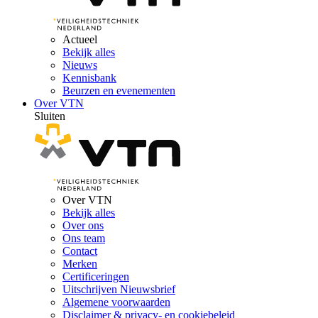
Actueel
Bekijk alles
Nieuws
Kennisbank
Beurzen en evenementen
Over VTN
Sluiten
Over VTN
Bekijk alles
Over ons
Ons team
Contact
Merken
Certificeringen
Uitschrijven Nieuwsbrief
Algemene voorwaarden
Disclaimer & privacy- en cookiebeleid