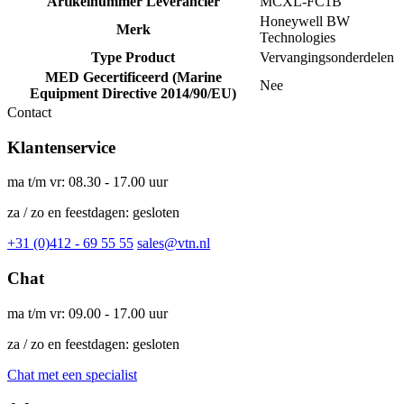
Artikelnummer Leverancier
MCXL-FC1B
Honeywell BW
Merk
Technologies
Type Product
Vervangingsonderdelen
MED Gecertificeerd (Marine
Nee
Equipment Directive 2014/90/EU)
Contact
Klantenservice
ma t/m vr: 08.30 - 17.00 uur
za / zo en feestdagen: gesloten
+31 (0)412 - 69 55 55
sales@vtn.nl
Chat
ma t/m vr: 09.00 - 17.00 uur
za / zo en feestdagen: gesloten
Chat met een specialist