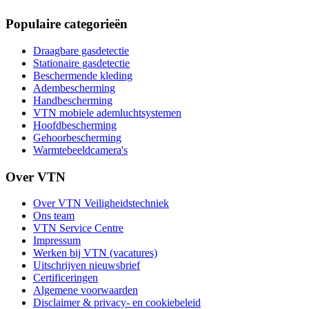
Populaire categorieën
Draagbare gasdetectie
Stationaire gasdetectie
Beschermende kleding
Adembescherming
Handbescherming
VTN mobiele ademluchtsystemen
Hoofdbescherming
Gehoorbescherming
Warmtebeeldcamera's
Over VTN
Over VTN Veiligheidstechniek
Ons team
VTN Service Centre
Impressum
Werken bij VTN (vacatures)
Uitschrijven nieuwsbrief
Certificeringen
Algemene voorwaarden
Disclaimer & privacy- en cookiebeleid