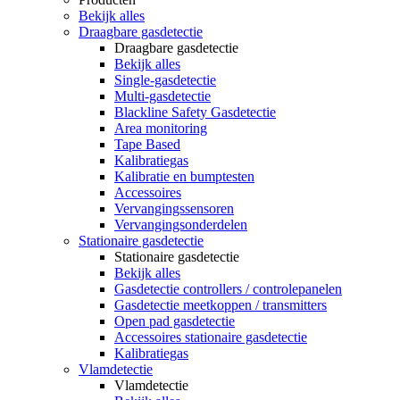
Bekijk alles
Draagbare gasdetectie
Draagbare gasdetectie
Bekijk alles
Single-gasdetectie
Multi-gasdetectie
Blackline Safety Gasdetectie
Area monitoring
Tape Based
Kalibratiegas
Kalibratie en bumptesten
Accessoires
Vervangingssensoren
Vervangingsonderdelen
Stationaire gasdetectie
Stationaire gasdetectie
Bekijk alles
Gasdetectie controllers / controlepanelen
Gasdetectie meetkoppen / transmitters
Open pad gasdetectie
Accessoires stationaire gasdetectie
Kalibratiegas
Vlamdetectie
Vlamdetectie