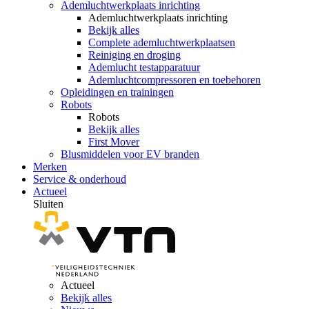
Ademluchtwerkplaats inrichting
Ademluchtwerkplaats inrichting
Bekijk alles
Complete ademluchtwerkplaatsen
Reiniging en droging
Ademlucht testapparatuur
Ademluchtcompressoren en toebehoren
Opleidingen en trainingen
Robots
Robots
Bekijk alles
First Mover
Blusmiddelen voor EV branden
Merken
Service & onderhoud
Actueel
Sluiten
Actueel
Bekijk alles