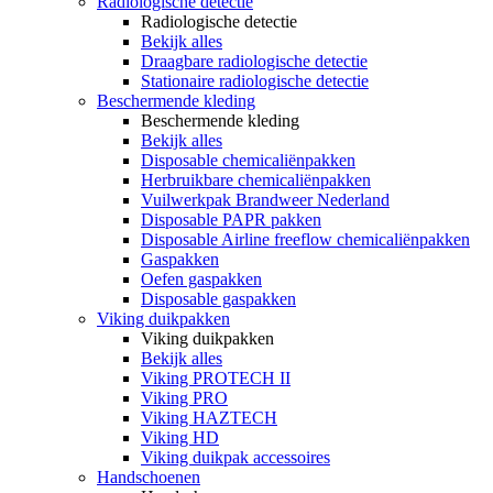
Radiologische detectie
Radiologische detectie
Bekijk alles
Draagbare radiologische detectie
Stationaire radiologische detectie
Beschermende kleding
Beschermende kleding
Bekijk alles
Disposable chemicaliënpakken
Herbruikbare chemicaliënpakken
Vuilwerkpak Brandweer Nederland
Disposable PAPR pakken
Disposable Airline freeflow chemicaliënpakken
Gaspakken
Oefen gaspakken
Disposable gaspakken
Viking duikpakken
Viking duikpakken
Bekijk alles
Viking PROTECH II
Viking PRO
Viking HAZTECH
Viking HD
Viking duikpak accessoires
Handschoenen