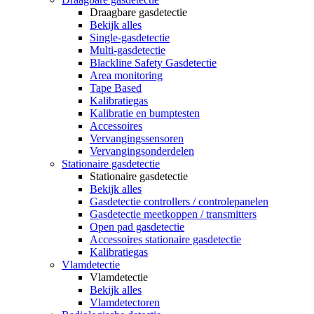
Draagbare gasdetectie
Bekijk alles
Single-gasdetectie
Multi-gasdetectie
Blackline Safety Gasdetectie
Area monitoring
Tape Based
Kalibratiegas
Kalibratie en bumptesten
Accessoires
Vervangingssensoren
Vervangingsonderdelen
Stationaire gasdetectie
Stationaire gasdetectie
Bekijk alles
Gasdetectie controllers / controlepanelen
Gasdetectie meetkoppen / transmitters
Open pad gasdetectie
Accessoires stationaire gasdetectie
Kalibratiegas
Vlamdetectie
Vlamdetectie
Bekijk alles
Vlamdetectoren