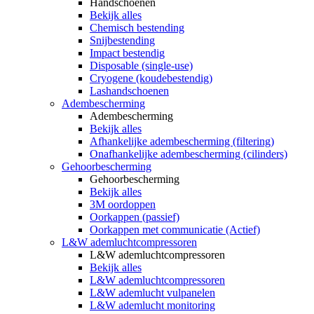
Handschoenen
Bekijk alles
Chemisch bestending
Snijbestending
Impact bestendig
Disposable (single-use)
Cryogene (koudebestendig)
Lashandschoenen
Adembescherming
Adembescherming
Bekijk alles
Afhankelijke adembescherming (filtering)
Onafhankelijke adembescherming (cilinders)
Gehoorbescherming
Gehoorbescherming
Bekijk alles
3M oordoppen
Oorkappen (passief)
Oorkappen met communicatie (Actief)
L&W ademluchtcompressoren
L&W ademluchtcompressoren
Bekijk alles
L&W ademluchtcompressoren
L&W ademlucht vulpanelen
L&W ademlucht monitoring