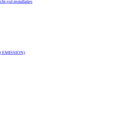
ht-vul-installaties
RO EMISSION)