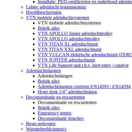
Installatie, PED-certificering en onderhoud ademluc
Labtec ademlucht testapparatuur
Hoofdbescherming
VTN mobiele ademluchtsystemen
VTN mobiele ademluchtsystemen
Bekijk alles
VTN APOLLO Junior ademluchttrolley
VTN APOLLO ademluchttrolley
VTN TITAN XL ademluchtunit
VTN TITAN XXL ademluchtunit
VTN VULCAN elektrische ademluchtunit (ZE
VTN JUPITER ademluchtunit
VTN Life Support unit t.b.v. inert entry / catalyst
Ademluchtslangen
Ademluchtslangen
Bekijk alles
Ademluchtslangen conform EN14593 / EN14594
Hoge druk 1/4" ademluchtslang
Decontaminatie en rescuetenten
Decontaminatie en rescuetenten
Bekijk alles
Emergency tenten
Decontaminatie douches
Besto redvesten
Warmtebeeldcamera's