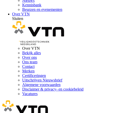
Nieuws
Kennisbank
Beurzen en evenementen
Over VTN
Sluiten
Over VTN
Bekijk alles
Over ons
Ons team
Contact
Merken
Certificeringen
Uitschrijven Nieuwsbrief
Algemene voorwaarden
Disclaimer & privacy- en cookiebeleid
Vacatures