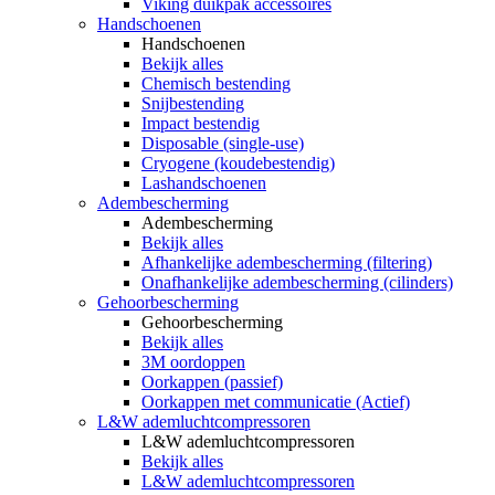
Viking duikpak accessoires
Handschoenen
Handschoenen
Bekijk alles
Chemisch bestending
Snijbestending
Impact bestendig
Disposable (single-use)
Cryogene (koudebestendig)
Lashandschoenen
Adembescherming
Adembescherming
Bekijk alles
Afhankelijke adembescherming (filtering)
Onafhankelijke adembescherming (cilinders)
Gehoorbescherming
Gehoorbescherming
Bekijk alles
3M oordoppen
Oorkappen (passief)
Oorkappen met communicatie (Actief)
L&W ademluchtcompressoren
L&W ademluchtcompressoren
Bekijk alles
L&W ademluchtcompressoren