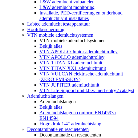
L&W ademlucht vulpanelen
L&W ademlucht monitoring
Installatie, PED-certificering en onderhoud
ademlucht-vul-installaties
Labtec ademlucht testapparatuur
Hoofdbescherming
VTN mobiele ademluchtsystemen
VTN mobiele ademluchtsystemen
Bekijk alles
VTN APOLLO Junior ademluchttrolley
VTN APOLLO ademluchttrolley
VTN TITAN XL ademluchtunit
VTN TITAN XXL ademluchtunit
VTN VULCAN elektrische ademluchtunit
(ZERO EMISSION)
VTN JUPITER ademluchtunit
VTN Life Support unit t.b.v. inert entry / catalyst
Ademluchtslangen
Ademluchtslangen
Bekijk alles
Ademluchtslangen conform EN14593 /
EN14594
Hoge druk 1/4" ademluchtslang
Decontaminatie en rescuetenten
Decontaminatie en rescuetenten