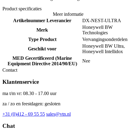
Product specificaties
Meer informatie
Artikelnummer Leverancier
DX-NEST-ULTRA
Honeywell BW
Merk
Technologies
Type Product
Vervangingsonderdelen
Honeywell BW Ultra,
Geschikt voor
Honeywell Intellidox
MED Gecertificeerd (Marine
Nee
Equipment Directive 2014/90/EU)
Contact
Klantenservice
ma t/m vr: 08.30 - 17.00 uur
za / zo en feestdagen: gesloten
+31 (0)412 - 69 55 55
sales@vtn.nl
Chat