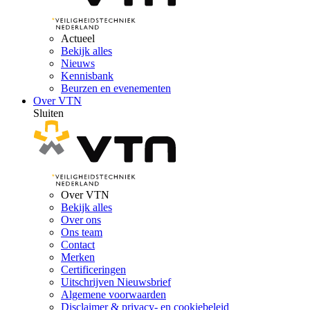
Actueel
Bekijk alles
Nieuws
Kennisbank
Beurzen en evenementen
Over VTN
Sluiten
Over VTN
Bekijk alles
Over ons
Ons team
Contact
Merken
Certificeringen
Uitschrijven Nieuwsbrief
Algemene voorwaarden
Disclaimer & privacy- en cookiebeleid