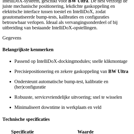
IntelliDoX-systeem, geschikt voor
BW Ultra
. De nest verzorgt de
juiste mechanische positionering, lekdichte gaskoppeling en
elektrische interface tussen toestel en IntelliDoX, zodat
geautomatiseerde bump-tests, kalibraties en configuraties
betrouwbaar verlopen. Ideaal als vervangingsonderdeel of bij
uitbreiding van bestaande IntelliDoX-opstellingen.
Gegevens
Belangrijkste kenmerken
Passend op IntelliDoX-dockingmodules; snelle klikmontage
Precisiepositionering en zekere gaskoppeling van
BW Ultra
Ondersteunt automatische bump-test, kalibratie en
(her)configuratie
Robuuste, servicevriendelijke uitvoering; snel te wisselen
Minimaliseert downtime in werkplaats en veld
Technische specificaties
Specificatie
Waarde