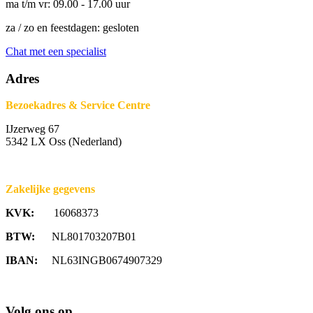
ma t/m vr: 09.00 - 17.00 uur
za / zo en feestdagen: gesloten
Chat met een specialist
Adres
Bezoekadres & Service Centre
IJzerweg 67
5342 LX Oss (Nederland)
Zakelijke gegevens
KVK:
16068373
BTW:
NL801703207B01
IBAN:
NL63INGB0674907329
Volg ons op