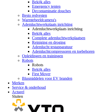
Bekijk alles
Emergency tenten
Decontaminatie douches
Besto redvesten
Warmtebeeldcamera's
Ademluchtwerkplaats inrichting
Ademluchtwerkplaats inrichting
Bekijk alles
Complete ademluchtwerkplaatsen
Reiniging en droging
Ademlucht testapparatuur
Ademluchtcompressoren en toebehoren
Opleidingen en trainingen
Robots
Robots
Bekijk alles
First Mover
Blusmiddelen voor EV branden
Merken
Service & onderhoud
Actueel
Sluiten