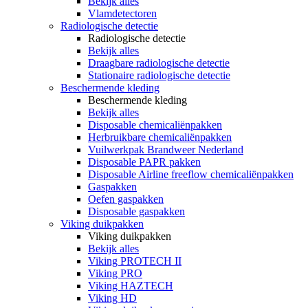
Bekijk alles
Vlamdetectoren
Radiologische detectie
Radiologische detectie
Bekijk alles
Draagbare radiologische detectie
Stationaire radiologische detectie
Beschermende kleding
Beschermende kleding
Bekijk alles
Disposable chemicaliënpakken
Herbruikbare chemicaliënpakken
Vuilwerkpak Brandweer Nederland
Disposable PAPR pakken
Disposable Airline freeflow chemicaliënpakken
Gaspakken
Oefen gaspakken
Disposable gaspakken
Viking duikpakken
Viking duikpakken
Bekijk alles
Viking PROTECH II
Viking PRO
Viking HAZTECH
Viking HD