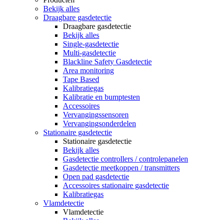
Bekijk alles
Draagbare gasdetectie
Draagbare gasdetectie
Bekijk alles
Single-gasdetectie
Multi-gasdetectie
Blackline Safety Gasdetectie
Area monitoring
Tape Based
Kalibratiegas
Kalibratie en bumptesten
Accessoires
Vervangingssensoren
Vervangingsonderdelen
Stationaire gasdetectie
Stationaire gasdetectie
Bekijk alles
Gasdetectie controllers / controlepanelen
Gasdetectie meetkoppen / transmitters
Open pad gasdetectie
Accessoires stationaire gasdetectie
Kalibratiegas
Vlamdetectie
Vlamdetectie