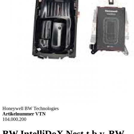
Honeywell BW Technologies
Artikelnummer VTN
104.000.200
BW IntelliDoX Nest t.b.v. BW