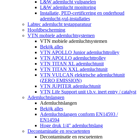
L&W ademlucht vulpanelen
L&W ademlucht monitoring
Installatie, PED-certificering en onderhoud
ademlucht-vul-installaties
Labtec ademlucht testapparatuur
Hoofdbescherming
VTN mobiele ademluchtsystemen
VTN mobiele ademluchtsystemen
Bekijk alles
VTN APOLLO Junior ademluchttrolley
VTN APOLLO ademluchttrolley
VTN TITAN XL ademluchtunit
VTN TITAN XXL ademluchtunit
VTN VULCAN elektrische ademluchtunit
(ZERO EMISSION)
VTN JUPITER ademluchtunit
VTN Life Support unit t.b.v. inert entry / catalyst
Ademluchtslangen
Ademluchtslangen
Bekijk alles
Ademluchtslangen conform EN14593 /
EN14594
Hoge druk 1/4" ademluchtslang
Decontaminatie en rescuetenten
Decontaminatie en rescuetenten