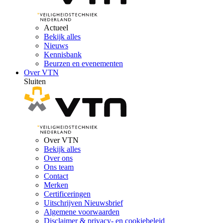
Actueel
Bekijk alles
Nieuws
Kennisbank
Beurzen en evenementen
Over VTN
Sluiten
Over VTN
Bekijk alles
Over ons
Ons team
Contact
Merken
Certificeringen
Uitschrijven Nieuwsbrief
Algemene voorwaarden
Disclaimer & privacy- en cookiebeleid