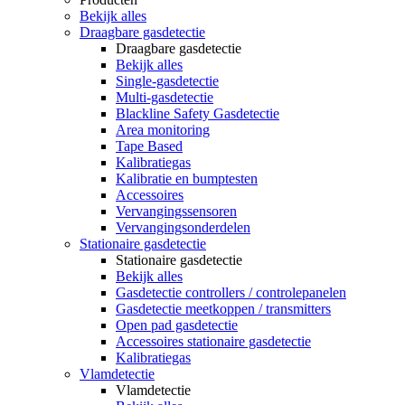
Bekijk alles
Draagbare gasdetectie
Draagbare gasdetectie
Bekijk alles
Single-gasdetectie
Multi-gasdetectie
Blackline Safety Gasdetectie
Area monitoring
Tape Based
Kalibratiegas
Kalibratie en bumptesten
Accessoires
Vervangingssensoren
Vervangingsonderdelen
Stationaire gasdetectie
Stationaire gasdetectie
Bekijk alles
Gasdetectie controllers / controlepanelen
Gasdetectie meetkoppen / transmitters
Open pad gasdetectie
Accessoires stationaire gasdetectie
Kalibratiegas
Vlamdetectie
Vlamdetectie