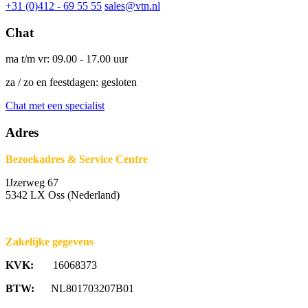
+31 (0)412 - 69 55 55
sales@vtn.nl
Chat
ma t/m vr: 09.00 - 17.00 uur
za / zo en feestdagen: gesloten
Chat met een specialist
Adres
Bezoekadres & Service Centre
IJzerweg 67
5342 LX Oss (Nederland)
Zakelijke gegevens
KVK:
16068373
BTW:
NL801703207B01