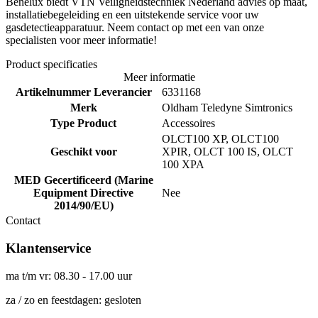
Benelux biedt VTN Veiligheidstechniek Nederland advies op maat,
installatiebegeleiding en een uitstekende service voor uw
gasdetectieapparatuur. Neem contact op met een van onze
specialisten voor meer informatie!
Product specificaties
Meer informatie
Artikelnummer Leverancier
6331168
Merk
Oldham Teledyne Simtronics
Type Product
Accessoires
OLCT100 XP, OLCT100
Geschikt voor
XPIR, OLCT 100 IS, OLCT
100 XPA
MED Gecertificeerd (Marine
Equipment Directive
Nee
2014/90/EU)
Contact
Klantenservice
ma t/m vr: 08.30 - 17.00 uur
za / zo en feestdagen: gesloten