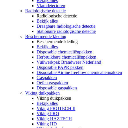
Bekijk alles
Vlamdetectoren
Radiologische detectie
Radiologische detectie
Bekijk alles
Draagbare radiologische detectie
Stationaire radiologische detectie
Beschermende kleding
Beschermende kleding
Bekijk alles
Disposable chemicaliënpakken
Herbruikbare chemicaliënpakken
Vuilwerkpak Brandweer Nederland
Disposable PAPR pakken
Disposable Airline freeflow chemicaliënpakken
Gaspakken
Oefen gaspakken
Disposable gaspakken
Viking duikpakken
Viking duikpakken
Bekijk alles
Viking PROTECH II
Viking PRO
Viking HAZTECH
Viking HD