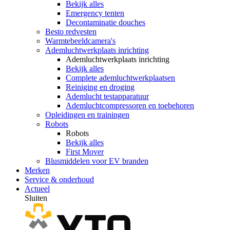
Bekijk alles
Emergency tenten
Decontaminatie douches
Besto redvesten
Warmtebeeldcamera's
Ademluchtwerkplaats inrichting
Ademluchtwerkplaats inrichting
Bekijk alles
Complete ademluchtwerkplaatsen
Reiniging en droging
Ademlucht testapparatuur
Ademluchtcompressoren en toebehoren
Opleidingen en trainingen
Robots
Robots
Bekijk alles
First Mover
Blusmiddelen voor EV branden
Merken
Service & onderhoud
Actueel
Sluiten