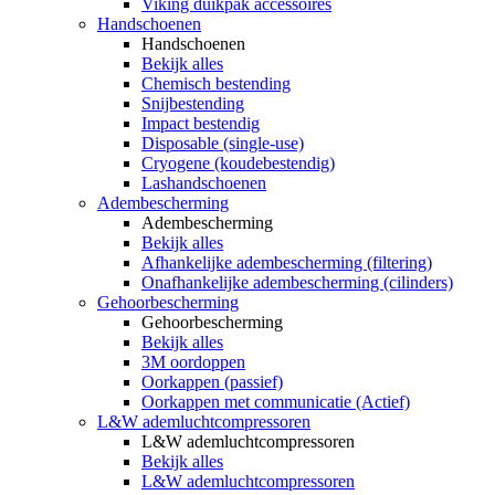
Viking duikpak accessoires
Handschoenen
Handschoenen
Bekijk alles
Chemisch bestending
Snijbestending
Impact bestendig
Disposable (single-use)
Cryogene (koudebestendig)
Lashandschoenen
Adembescherming
Adembescherming
Bekijk alles
Afhankelijke adembescherming (filtering)
Onafhankelijke adembescherming (cilinders)
Gehoorbescherming
Gehoorbescherming
Bekijk alles
3M oordoppen
Oorkappen (passief)
Oorkappen met communicatie (Actief)
L&W ademluchtcompressoren
L&W ademluchtcompressoren
Bekijk alles
L&W ademluchtcompressoren