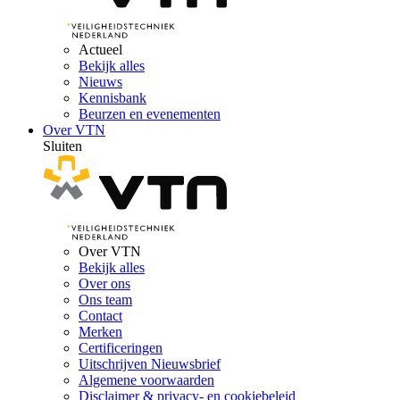
Actueel
Bekijk alles
Nieuws
Kennisbank
Beurzen en evenementen
Over VTN
Sluiten
Over VTN
Bekijk alles
Over ons
Ons team
Contact
Merken
Certificeringen
Uitschrijven Nieuwsbrief
Algemene voorwaarden
Disclaimer & privacy- en cookiebeleid