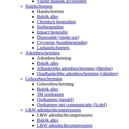
Viking duikpak accessoires
Handschoenen
Handschoenen
Bekijk alles
Chemisch bestending
Snijbestending
Impact bestendig
Disposable (single-use)
Cryogene (koudebestendig)
Lashandschoenen
Adembescherming
Adembescherming
Bekijk alles
Afhankelijke adembescherming (filtering)
Onafhankelijke adembescherming (cilinders)
Gehoorbescherming
Gehoorbescherming
Bekijk alles
3M oordoppen
Oorkappen (passief)
Oorkappen met communicatie (Actief)
L&W ademluchtcompressoren
L&W ademluchtcompressoren
Bekijk alles
L&W ademluchtcompressoren