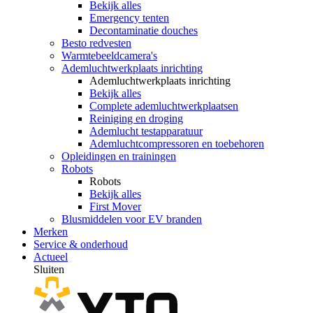
Bekijk alles
Emergency tenten
Decontaminatie douches
Besto redvesten
Warmtebeeldcamera's
Ademluchtwerkplaats inrichting
Ademluchtwerkplaats inrichting
Bekijk alles
Complete ademluchtwerkplaatsen
Reiniging en droging
Ademlucht testapparatuur
Ademluchtcompressoren en toebehoren
Opleidingen en trainingen
Robots
Robots
Bekijk alles
First Mover
Blusmiddelen voor EV branden
Merken
Service & onderhoud
Actueel
Sluiten