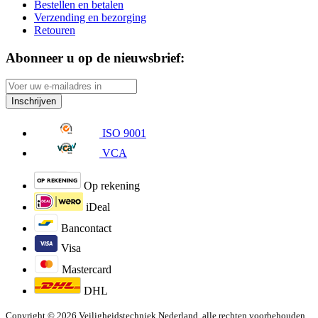
Bestellen en betalen
Verzending en bezorging
Retouren
Abonneer u op de nieuwsbrief:
Inschrijven
ISO 9001
VCA
Op rekening
iDeal
Bancontact
Visa
Mastercard
DHL
Copyright © 2026 Veiligheidstechniek Nederland, alle rechten voorbehouden