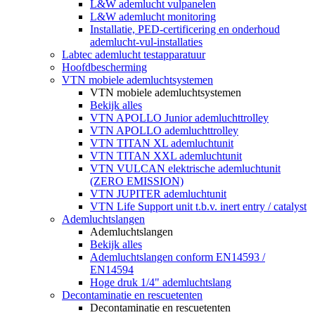
L&W ademlucht vulpanelen
L&W ademlucht monitoring
Installatie, PED-certificering en onderhoud
ademlucht-vul-installaties
Labtec ademlucht testapparatuur
Hoofdbescherming
VTN mobiele ademluchtsystemen
VTN mobiele ademluchtsystemen
Bekijk alles
VTN APOLLO Junior ademluchttrolley
VTN APOLLO ademluchttrolley
VTN TITAN XL ademluchtunit
VTN TITAN XXL ademluchtunit
VTN VULCAN elektrische ademluchtunit
(ZERO EMISSION)
VTN JUPITER ademluchtunit
VTN Life Support unit t.b.v. inert entry / catalyst
Ademluchtslangen
Ademluchtslangen
Bekijk alles
Ademluchtslangen conform EN14593 /
EN14594
Hoge druk 1/4" ademluchtslang
Decontaminatie en rescuetenten
Decontaminatie en rescuetenten