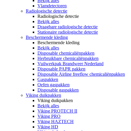
Bekijk alles
Vlamdetectoren
Radiologische detectie
Radiologische detectie
Bekijk alles
Draagbare radiologische detectie
Stationaire radiologische detectie
Beschermende kleding
Beschermende kleding
Bekijk alles
Disposable chemicaliënpakken
Herbruikbare chemicaliënpakken
Vuilwerkpak Brandweer Nederland
Disposable PAPR pakken
Disposable Airline freeflow chemicaliënpakken
Gaspakken
Oefen gaspakken
Disposable gaspakken
Viking duikpakken
Viking duikpakken
Bekijk alles
Viking PROTECH II
Viking PRO
Viking HAZTECH
Viking HD