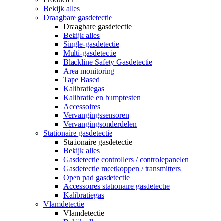
Bekijk alles
Draagbare gasdetectie
Draagbare gasdetectie
Bekijk alles
Single-gasdetectie
Multi-gasdetectie
Blackline Safety Gasdetectie
Area monitoring
Tape Based
Kalibratiegas
Kalibratie en bumptesten
Accessoires
Vervangingssensoren
Vervangingsonderdelen
Stationaire gasdetectie
Stationaire gasdetectie
Bekijk alles
Gasdetectie controllers / controlepanelen
Gasdetectie meetkoppen / transmitters
Open pad gasdetectie
Accessoires stationaire gasdetectie
Kalibratiegas
Vlamdetectie
Vlamdetectie